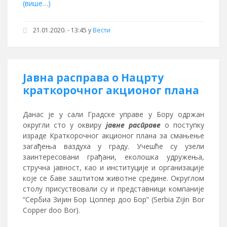
(више…)
21.01.2020. - 13:45
у
Вести
Јавна расправа о Нацрту
краткорочног акционог плана
Данас је у сали Градске управе у Бору одржан
округли сто у оквиру
јавне расправе
о поступку
израде Краткорочног акционог плана за смањење
загађења ваздуха у граду. Учешће су узели
заинтересовани грађани, еколошка удружења,
стручна јавност, као и институције и организације
које се баве заштитом животне средине. Округлом
столу присуствовали су и представници компаније
“Сербиа Зијин Бор Цоппер доо Бор” (Serbia Zijin Bor
Copper doo Bor).