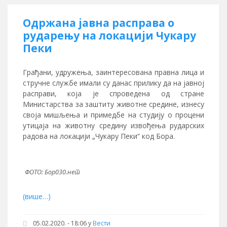
Одржана јавна расправа о
рударењу на локацији Чукару
Пеки
Грађани, удружења, заинтересована правна лица и
стручне службе имали су данас прилику да на јавној
расправи, која је спроведена од стране
Министарства за заштиту животне средине, изнесу
своја мишљења и примедбе на студију о процени
утицаја на животну средину извођења рударских
радова на локацији „Чукару Пеки“ код Бора.
ФОТО: Бор030.нет
(више…)
05.02.2020. - 18:06
у
Вести