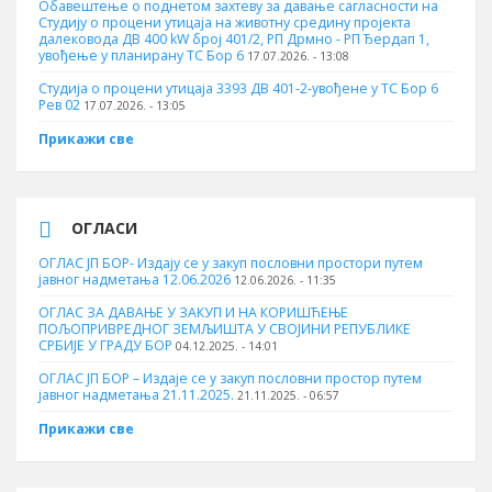
Обавештење о поднетом захтеву за давање сагласности на
Студију о процени утицаја на животну средину пројекта
далековода ДВ 400 kW број 401/2, РП Дрмно - РП Ђердап 1,
увођење у планирану ТС Бор 6
17.07.2026. - 13:08
Студија о процени утицаја 3393 ДВ 401-2-увођене у ТС Бор 6
Рев 02
17.07.2026. - 13:05
Прикажи све
ОГЛАСИ
ОГЛАС ЈП БОР- Издају се у закуп пословни простори путем
јавног надметања 12.06.2026
12.06.2026. - 11:35
ОГЛАС ЗА ДАВАЊЕ У ЗАКУП И НА КОРИШЋЕЊЕ
ПОЉОПРИВРЕДНОГ ЗЕМЉИШТА У СВОЈИНИ РЕПУБЛИКЕ
СРБИЈЕ У ГРАДУ БОР
04.12.2025. - 14:01
ОГЛАС ЈП БОР – Издаје се у закуп пословни простор путем
јавног надметања 21.11.2025.
21.11.2025. - 06:57
Прикажи све