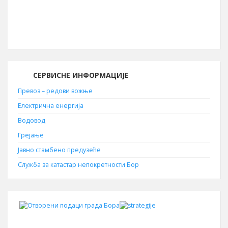
Поштански број
19210
СЕРВИСНЕ ИНФОРМАЦИЈЕ
Превоз – редови вожње
Електрична енергија
Водовод
Грејање
Јавно стамбено предузеће
Служба за катастар непокретности Бор