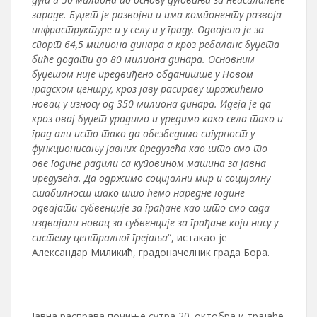
зараде. Буџет је развојни и има компоненту развоја
инфраструктуре и у селу и у граду. Одвојено је за
спорт 64,5 милиона динара а кроз ребаланс буџета
биће додати до 80 милиона динара. Основним
буџетом није предвиђено обданиште у Новом
градском центру, кроз јаву расправу тражићемо
новац у износу од 350 милиона динара. Идеја је да
кроз овај буџет урадимо и уредимо како села тако и
град али исто тако да обезбедимо сигурност у
функционисању јавних предузећа као што смо то
ове године радили са куповином машина за јавна
предузећа. Да одржимо социјални мир и социјалну
стабилност тако што ћемо наредне године
одвајати субвенције за грађане као што смо сада
издвајали новац за субвенције за грађане који нису у
систему централног грејања
“, истакао је
Александар Миликић, градоначелник града Бора.
Јавна расправа почиње сутра 20. октобра и трајаће