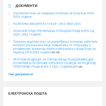
ДОКУМЕНТИ
Стратешки план за социјалну политику за Град Бор 2024-
2029. године
ПОЛИТИКА КВАЛИТЕТА ГУ БОР – ИСО 9001:2015
ЛОКАЛНИ ПЛАН УПРАВЉАЊА ОТПАДОМ ГРАДА БОРА ОД
2023- 2032. ГОДИНЕ
Локални акциони план за унапређење положаја избеглих,
интерно расељених лица, повратника по споразуму о
реадмисији, тражиоца азила и миграната у граду Бору за
период 2019-2023. године
(83 kB)
ПРОГРАМ ПОДРШКЕ ЗА СПРОВОЂЕЊЕ ПОЉОПРИВРЕДНЕ
ПОЛИТИКЕ И ПОЛИТИКЕ РУРАЛНОГ РАЗВОЈА ЗА ПОДРУЧЈЕ
ТЕРИТОРИЈЕ ГРАДА БОРА У 2022. ГОДИНИ
(217 kB)
Сви документи
ЕЛЕКТРОНСКА ПОШТА