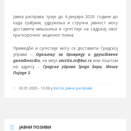
Јавна расправа траје до 6.јануара 2020. године до
када грађани, удружења и стручна јавност могу
доставити мишљења и сугестије на садржај овог
краткорочног акционог плана.
Примедбе и сугестије могу се доставити Градској
управи –
Одељењу за привреду
и друштвене
делатности
, на мејл
zastita.zs@bor.rs
или поштом
на адресу –
Градска управа града Бора, Моше
Пијаде 3
.
03.01.2020. - 13:00
у
Вести
,
Јавне расправе
ЈАВНИ ПОЗИВИ