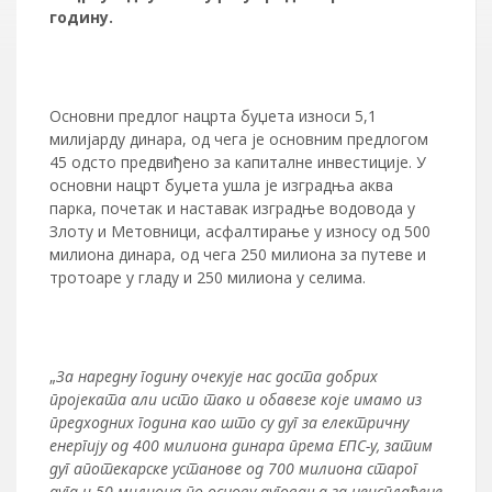
годину.
Основни предлог нацрта буџета износи 5,1
милијарду динара, од чега је основним предлогом
45 одсто предвиђено за капиталне инвестиције. У
основни нацрт буџета ушла је изградња аква
парка, почетак и наставак изградње водовода у
Злоту и Метовници, асфалтирање у износу од 500
милиона динара, од чега 250 милиона за путеве и
тротоаре у гладу и 250 милиона у селима.
„
За наредну годину очекује нас доста добрих
пројеката али исто тако и обавезе које имамо из
предходних година као што су дуг за електричну
енергију од 400 милиона динара према ЕПС-у, затим
дуг апотекарске установе од 700 милиона старог
дуга и 50 милиона по основу дуговања за неисплаћене