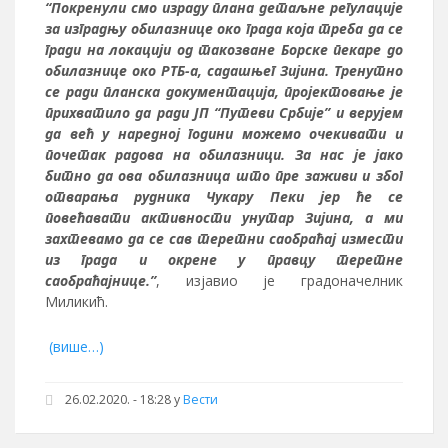
“Покренули смо израду плана детаљне регулације
за изградњу обилазнице око града која треба да се
гради на локацији од такозване Борске пекаре до
обилазнице око РТБ-а, садашњег Зијина. Тренутно
се ради планска документација, пројектовање је
прихватило да ради ЈП “Путеви Србије” и верујем
да већ у наредној години можемо очекивати и
почетак радова на обилазници. За нас је јако
битно да ова обилазница што пре заживи и због
отварања рудника Чукару Пеки јер ће се
повећавати активности унутар Зијина, а ми
захтевамо да се сав теретни саобраћај измести
из града и окрене у правцу теретне
саобраћајнице.”
, изјавио је градоначелник
Миликић.
(више…)
26.02.2020. - 18:28
у
Вести