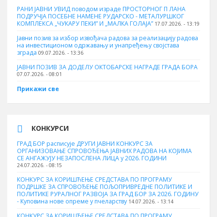
РАНИ ЈАВНИ УВИД поводом израде ПРОСТОРНОГ П ЛАНА
ПОДРУЧЈА ПОСЕБНЕ НАМЕНЕ РУДАРСКО - МЕТАЛУРШКОГ
КОМПЛЕКСА „ЧУКАРУ ПЕКИ” И „МАЛКА ГОЛАЈА”
17.07.2026. - 13:19
Јавни позив за избор извођача радова за реализацију радова
на инвестиционом одржавању и унапређењу својстава
зграда
09.07.2026. - 13:36
ЈАВНИ ПОЗИВ ЗА ДОДЕЛУ ОКТOБАРСКЕ НАГРАДЕ ГРАДА БОРА
07.07.2026. - 08:01
Прикажи све
КОНКУРСИ
ГРАД БОР расписује ДРУГИ ЈАВНИ КОНКУРС ЗА
ОРГАНИЗОВАЊЕ СПРОВОЂЕЊА ЈАВНИХ РАДОВА НА КОЈИМА
СЕ АНГАЖУЈУ НЕЗАПОСЛЕНА ЛИЦА у 2026. ГОДИНИ
24.07.2026. - 08:15
КОНКУРС ЗА КОРИШЋЕЊЕ СРЕДСТАВА ПО ПРОГРАМУ
ПОДРШКЕ ЗА СПРОВОЂЕЊЕ ПОЉОПРИВРЕДНЕ ПОЛИТИКЕ И
ПОЛИТИКЕ РУРАЛНОГ РАЗВОЈА ЗА ГРАД БОР ЗА 2026. ГОДИНУ
- Куповина нове опреме у пчеларству
14.07.2026. - 13:14
КОНКУРС ЗА КОРИШЋЕЊЕ СРЕДСТАВА ПО ПРОГРАМУ