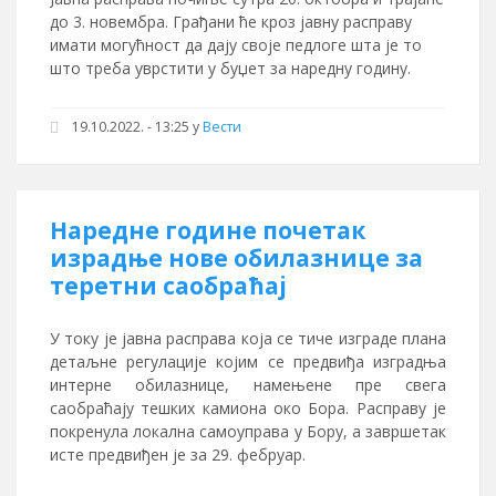
до 3. новембра. Грађани ће кроз јавну расправу
имати могућност да дају своје педлоге шта је то
што треба уврстити у буџет за наредну годину.
19.10.2022. - 13:25
у
Вести
Наредне године почетак
израдње нове обилазнице за
теретни саобраћај
У току је јавна расправа која се тиче изграде плана
детаљне регулације којим се предвиђа изградња
интерне обилазнице, намењене пре свега
саобраћају тешких камиона око Бора. Расправу је
покренула локална самоуправа у Бору, а завршетак
исте предвиђен је за 29. фебруар.