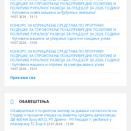
ПОДРШКЕ ЗА СПРОВОЂЕЊЕ ПОЉОПРИВРЕДНЕ ПОЛИТИКЕ И
ПОЛИТИКЕ РУРАЛНОГ РАЗВОЈА ЗА ГРАД БОР ЗА 2026. ГОДИНУ
- Куповина нових машина за ђубрење земљишт
14.07.2026. - 13:11
КОНКУРС ЗА КОРИШЋЕЊЕ СРЕДСТАВА ПО ПРОГРАМУ
ПОДРШКЕ ЗА СПРОВОЂЕЊЕ ПОЉОПРИВРЕДНЕ ПОЛИТИКЕ И
ПОЛИТИКЕ РУРАЛНОГ РАЗВОЈА ЗА ГРАД БОР ЗА 2026. ГОДИНУ
- Куповинa машина за убирање односно скидање усева
14.07.2026. - 13:05
КОНКУРС ЗА КОРИШЋЕЊЕ СРЕДСТАВА ПО ПРОГРАМУ
ПОДРШКЕ ЗА СПРОВОЂЕЊЕ ПОЉОПРИВРЕДНЕ ПОЛИТИКЕ И
ПОЛИТИКЕ РУРАЛНОГ РАЗВОЈА ЗА ГРАД БОР ЗА 2026. ГОДИНУ
- Куповина машина и опреме за наводњавање усева
14.07.2026. - 13:01
Прикажи све
ОБАВЕШТЕЊА
Обавештење о поднетом захтеву за давање сагласности на
Студију о процени утицаја на животну средину далековода
ДВ 400 kW број 401/2, РП Дрмно - РП Ђердап 1, увођење у
планирану ТС Бор 6
22.07.2026. - 12:09