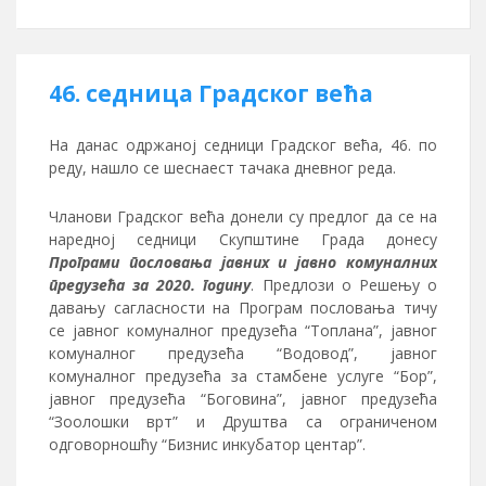
46. седница Градског већа
На данас одржаној седници Градског већа, 46. по
реду, нашло се шеснаест тачака дневног реда.
Чланови Градског већа донели су предлог да се на
наредној седници Скупштине Града донесу
Програми пословања јавних и јавно комуналних
предузећа за 2020. годину
. Предлози о Решењу о
давању сагласности на Програм пословања тичу
се јавног комуналног предузећа “Топлана”, јавног
комуналног предузећа “Водовод”, јавног
комуналног предузећа за стамбене услуге “Бор”,
јавног предузећа “Боговина”, јавног предузећа
“Зоолошки врт” и Друштва са ограниченом
одговорношћу “Бизнис инкубатор центар”.