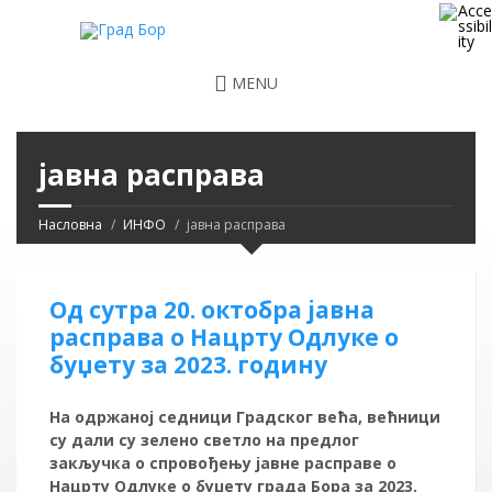
MENU
јавна расправа
Насловна
ИНФО
јавна расправа
Од сутра 20. октобра јавна
расправа о Нацрту Одлуке о
буџету за 2023. годину
На одржаној седници Градског већа, већници
су дали су зелено светло на предлог
закључка о спровођењу јавне расправе о
Нацрту Одлуке о буџету града Бора за 2023.