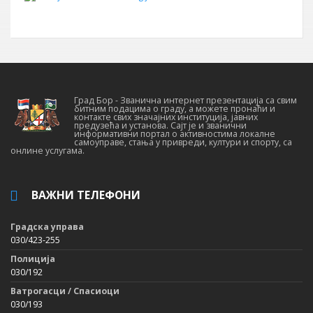
Град Бор - Званична интернет презентација са свим
битним подацима о граду, а можете пронаћи и
контакте свих значајних институција, јавних
предузећа и установа. Сајт је и званични
информативни портал о активностима локалне
самоуправе, стања у привреди, култури и спорту, са
онлине услугама.
ВАЖНИ ТЕЛЕФОНИ
Градска управа
030/423-255
Полиција
030/192
Ватрогасци / Спасиоци
030/193