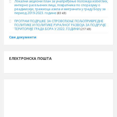
Локални акциони план за унапређење положаја избеглих,
интерно расељених лица, повратника по споразуму о
реадмисији, тражиоца азила и миграната у граду Бору за
период 2019-2023. године
(83 kB)
ПРОГРАМ ПОДРШКЕ ЗА СПРОВОЂЕЊЕ ПОЉОПРИВРЕДНЕ
ПОЛИТИКЕ И ПОЛИТИКЕ РУРАЛНОГ РАЗВОЈА ЗА ПОДРУЧЈЕ
ТЕРИТОРИЈЕ ГРАДА БОРА У 2022. ГОДИНИ
(217 kB)
Сви документи
ЕЛЕКТРОНСКА ПОШТА
ИНФОРМАЦИЈЕ О БОРУ
Буџет за 2026. годину
13.261.762.261 рсд
Број становника (попис 2011.)