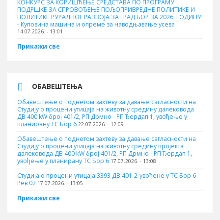
КОНКУРС ЗА КОРИШЋЕЊЕ СРЕДСТАВА ПО ПРОГРАМУ
ПОДРШКЕ ЗА СПРОВОЂЕЊЕ ПОЉОПРИВРЕДНЕ ПОЛИТИКЕ И
ПОЛИТИКЕ РУРАЛНОГ РАЗВОЈА ЗА ГРАД БОР ЗА 2026. ГОДИНУ
- Куповина машина и опреме за наводњавање усева
14.07.2026. - 13:01
Прикажи све
ОБАВЕШТЕЊА
Обавештење о поднетом захтеву за давање сагласности на
Студију о процени утицаја на животну средину далековода
ДВ 400 kW број 401/2, РП Дрмно - РП Ђердап 1, увођење у
планирану ТС Бор 6
22.07.2026. - 12:09
Обавештење о поднетом захтеву за давање сагласности на
Студију о процени утицаја на животну средину пројекта
далековода ДВ 400 kW број 401/2, РП Дрмно - РП Ђердап 1,
увођење у планирану ТС Бор 6
17.07.2026. - 13:08
Студија о процени утицаја 3393 ДВ 401-2-увођене у ТС Бор 6
Рев 02
17.07.2026. - 13:05
Прикажи све