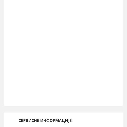
48.615
Број бирача (септембар 2023.)
39.990
Географска ширина
44° 04′ СГШ
Површина општине
856 km²
Географска дужина
22° 05′ ИГД
Позивни број
030
Поштански број
19210
СЕРВИСНЕ ИНФОРМАЦИЈЕ