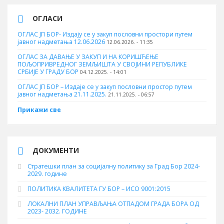
ОГЛАСИ
ОГЛАС ЈП БОР- Издају се у закуп пословни простори путем
јавног надметања 12.06.2026
12.06.2026. - 11:35
ОГЛАС ЗА ДАВАЊЕ У ЗАКУП И НА КОРИШЋЕЊЕ
ПОЉОПРИВРЕДНОГ ЗЕМЉИШТА У СВОЈИНИ РЕПУБЛИКЕ
СРБИЈЕ У ГРАДУ БОР
04.12.2025. - 14:01
ОГЛАС ЈП БОР – Издаје се у закуп пословни простор путем
јавног надметања 21.11.2025.
21.11.2025. - 06:57
Прикажи све
ДОКУМЕНТИ
Стратешки план за социјалну политику за Град Бор 2024-
2029. године
ПОЛИТИКА КВАЛИТЕТА ГУ БОР – ИСО 9001:2015
ЛОКАЛНИ ПЛАН УПРАВЉАЊА ОТПАДОМ ГРАДА БОРА ОД
2023- 2032. ГОДИНЕ