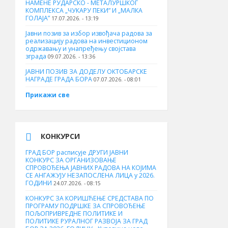
НАМЕНЕ РУДАРСКО - МЕТАЛУРШКОГ
КОМПЛЕКСА „ЧУКАРУ ПЕКИ” И „МАЛКА
ГОЛАЈА”
17.07.2026. - 13:19
Јавни позив за избор извођача радова за
реализацију радова на инвестиционом
одржавању и унапређењу својстава
зграда
09.07.2026. - 13:36
ЈАВНИ ПОЗИВ ЗА ДОДЕЛУ ОКТOБАРСКЕ
НАГРАДЕ ГРАДА БОРА
07.07.2026. - 08:01
Прикажи све
КОНКУРСИ
ГРАД БОР расписује ДРУГИ ЈАВНИ
КОНКУРС ЗА ОРГАНИЗОВАЊЕ
СПРОВОЂЕЊА ЈАВНИХ РАДОВА НА КОЈИМА
СЕ АНГАЖУЈУ НЕЗАПОСЛЕНА ЛИЦА у 2026.
ГОДИНИ
24.07.2026. - 08:15
КОНКУРС ЗА КОРИШЋЕЊЕ СРЕДСТАВА ПО
ПРОГРАМУ ПОДРШКЕ ЗА СПРОВОЂЕЊЕ
ПОЉОПРИВРЕДНЕ ПОЛИТИКЕ И
ПОЛИТИКЕ РУРАЛНОГ РАЗВОЈА ЗА ГРАД