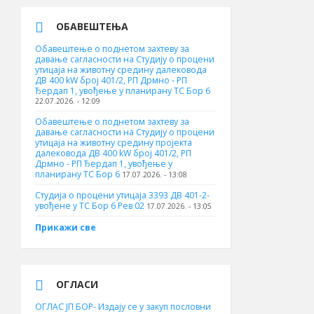
ОБАВЕШТЕЊА
Обавештење о поднетом захтеву за
давање сагласности на Студију о процени
утицаја на животну средину далековода
ДВ 400 kW број 401/2, РП Дрмно - РП
Ђердап 1, увођење у планирану ТС Бор 6
22.07.2026. - 12:09
Обавештење о поднетом захтеву за
давање сагласности на Студију о процени
утицаја на животну средину пројекта
далековода ДВ 400 kW број 401/2, РП
Дрмно - РП Ђердап 1, увођење у
планирану ТС Бор 6
17.07.2026. - 13:08
Студија о процени утицаја 3393 ДВ 401-2-
увођене у ТС Бор 6 Рев 02
17.07.2026. - 13:05
Прикажи све
ОГЛАСИ
ОГЛАС ЈП БОР- Издају се у закуп пословни