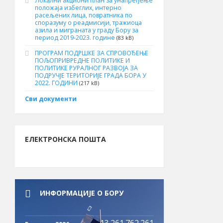
Локални акциони план за унапређење
положаја избеглих, интерно
расељених лица, повратника по
споразуму о реадмисији, тражиоца
азила и миграната у граду Бору за
период 2019-2023. године
(83 kB)
ПРОГРАМ ПОДРШКЕ ЗА СПРОВОЂЕЊЕ
ПОЉОПРИВРЕДНЕ ПОЛИТИКЕ И
ПОЛИТИКЕ РУРАЛНОГ РАЗВОЈА ЗА
ПОДРУЧЈЕ ТЕРИТОРИЈЕ ГРАДА БОРА У
2022. ГОДИНИ
(217 kB)
Сви документи
ЕЛЕКТРОНСКА ПОШТА
ИНФОРМАЦИЈЕ О БОРУ