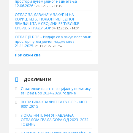
простори путем јавног надметања
12.06.2026
12.06.2026. - 11:35
ОГЛАС ЗА ДАВАЊЕ У ЗАКУП И НА
КОРИШЋЕЊЕ ПОЉОПРИВРЕДНОГ
ЗЕМЉИШТА У СВОЈИНИ РЕПУБЛИКЕ
СРБИЈЕ У ГРАДУ БОР
04.12.2025. - 14:01
ОГЛАС ЈП БОР – Издаје се у закуп пословни
простор путем јавног надметања
21.11.2025.
21.11.2025. - 06:57
Прикажи све
ДОКУМЕНТИ
Стратешки план за социјалну политику
за Град Бор 2024-2029. године
ПОЛИТИКА КВАЛИТЕТА ГУ БОР – ИСО
9001:2015
ЛОКАЛНИ ПЛАН УПРАВЉАЊА
ОТПАДОМ ГРАДА БОРА ОД 2023- 2032.
ГОДИНЕ