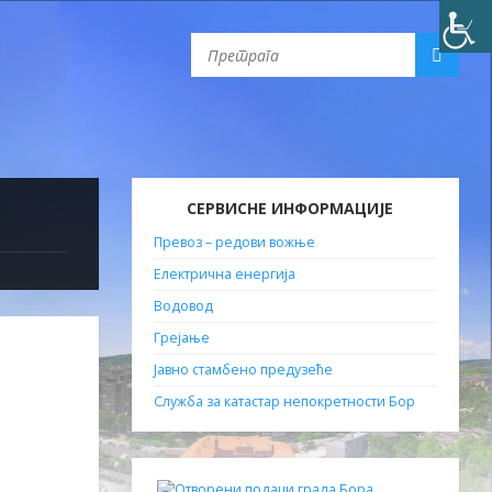
СЕРВИСНЕ ИНФОРМАЦИЈЕ
Превоз – редови вожње
Електрична енергија
Водовод
Грејање
Јавно стамбено предузеће
Служба за катастар непокретности Бор