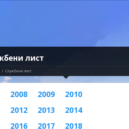
жбени лист
Службени лист
7
2008
2009
2010
1
2012
2013
2014
5
2016
2017
2018