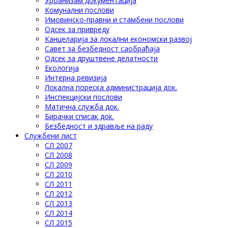
Урбанизам документација
Комунални послови
Имовинско-правни и стамбени послови
Одсек за привреду
Канцеларија за локални економски развој
Савет за безбедност саобраћаја
Одсек за друштвене делатности
Eкологија
Интерна ревизија
Локална пореска администрација док.
Инспекцијски послови
Матична служба док.
Бирачки списак док.
Безбедност и здравље на раду
Службени лист
СЛ 2007
СЛ 2008
СЛ 2009
СЛ 2010
СЛ 2011
СЛ 2012
СЛ 2013
СЛ 2014
СЛ 2015