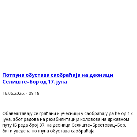
Потпуна обустава саобраћаја на деоници
Селиште–Бор од 17. јуна
16.06.2026. - 09:18
Обавештавају се грађани и учесници у саобраћају да ће од 17.
јуна, због радова на рехабилитацији коловоза на државном
путу IБ реда број 37, на деоници Селиште–Брестовац–Бор,
бити уведена потпуна обустава саобраћаја.