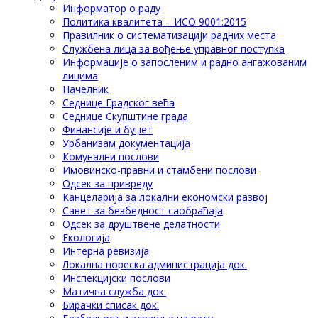
Информатор о раду
Политика квалитета – ИСО 9001:2015
Правилник о систематизацији радних места
Службена лица за вођење управног поступка
Информације о запосленим и радно ангажованим
лицима
Начелник
Седнице Градског већа
Седнице Скупштине града
Финансије и буџет
Урбанизам документација
Комунални послови
Имовинско-правни и стамбени послови
Одсек за привреду
Канцеларија за локални економски развој
Савет за безбедност саобраћаја
Одсек за друштвене делатности
Eкологија
Интерна ревизија
Локална пореска администрација док.
Инспекцијски послови
Матична служба док.
Бирачки списак док.