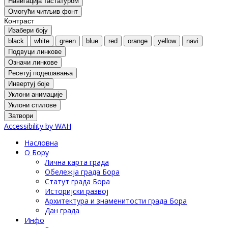
Навигација тастатуром
Oмогући читљив фонт
Контраст
Изабери боју
black
white
green
blue
red
orange
yellow
navi
Подвуци линкове
Означи линкове
Ресетуј подешавања
Инвертуј боје
Уклони анимације
Уклони стилове
Затвори
Accessibility by WAH
Насловна
О Бору
Лична карта града
Обележја града Бора
Статут града Бора
Историјски развој
Архитектура и знаменитости града Бора
Дан града
Инфо