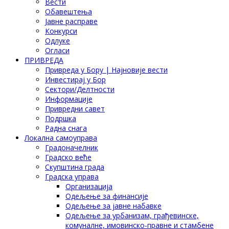
Вести
Обавештења
Јавне расправе
Конкурси
Одлуке
Огласи
ПРИВРЕДА
Привреда у Бору | Најновије вести
Инвестирај у Бор
Сектори/Делтности
Информације
Привредни савет
Подршка
Радна снага
Локална самоуправа
Градоначелник
Градско веће
Скупштина града
Градска управа
Организација
Одељење за финансије
Одељење за јавне набавке
Одељење за урбанизам, грађевинске,
комуналне, имовинско-правне и стамбене