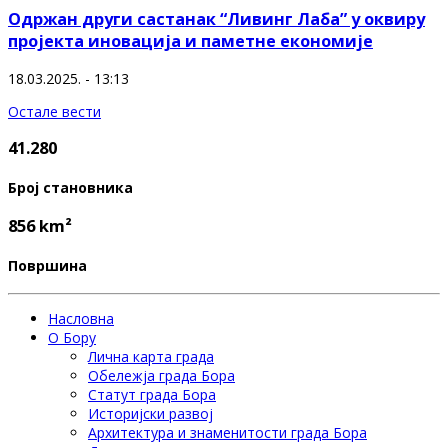
Одржан други састанак “Ливинг Лаба” у оквиру
пројекта иновација и паметне економије
18.03.2025. - 13:13
Остале вести
41.280
Број становника
856 km²
Површина
Насловна
О Бору
Лична карта града
Обележја града Бора
Статут града Бора
Историјски развој
Архитектура и знаменитости града Бора