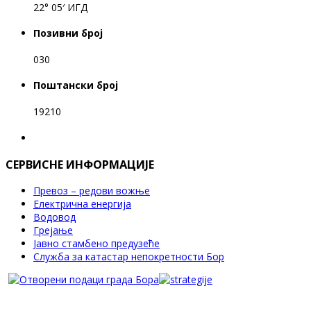
22° 05′ ИГД
Позивни број
030
Поштански број
19210
СЕРВИСНЕ ИНФОРМАЦИЈЕ
Превоз – редови вожње
Електрична енергија
Водовод
Грејање
Јавно стамбено предузеће
Служба за катастар непокретности Бор