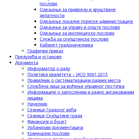
послове
Одељење за привреду и друштвене
делатности
Одељење локалне пореске администрације
Одељење за управу и опште послове
Одељење за инспекцијске послове
Служба за скупштинске послове
Кабинет градоначелника
Графички приказ
Предузећа и установе
Документа
Информатор о раду
Политика квалитета – ИСО 9001:2015
Правилник о систематизацији радних места
Службена лица за вођење управног поступка
Информације о запосленим и радно ангажованим
лицима
Начелник
Седнице Градског већа
Седнице Скупштине града
Финансије и буџет
Урбанизам документација
Комунални послови