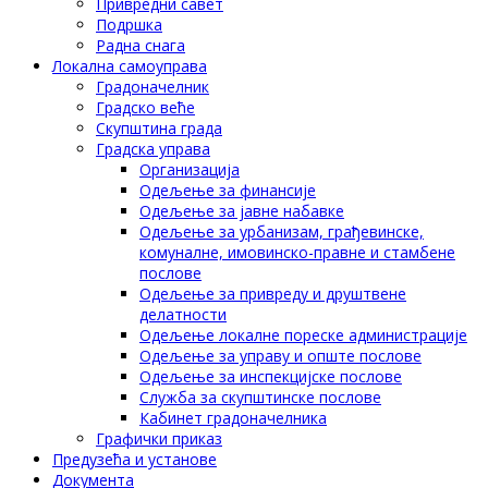
Привредни савет
Подршка
Радна снага
Локална самоуправа
Градоначелник
Градско веће
Скупштина града
Градска управа
Организација
Одељење за финансије
Одељење за јавне набавке
Одељење за урбанизам, грађевинске,
комуналне, имовинско-правне и стамбене
послове
Одељење за привреду и друштвене
делатности
Одељење локалне пореске администрације
Одељење за управу и опште послове
Одељење за инспекцијске послове
Служба за скупштинске послове
Кабинет градоначелника
Графички приказ
Предузећа и установе
Документа