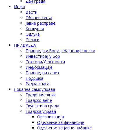
Дан града
Инфо
Вести
Обавештења
Јавне расправе
Конкурси
Одлуке
Огласи
ПРИВРЕДА
Привреда у Бору | Најновије вести
Инвестирај у Бор
Сектори/Делтности
Информације
Привредни савет
Подршка
Радна снага
Локална самоуправа
Градоначелник
Градско веће
Скупштина града
Градска управа
Организација
Одељење за финансије
Одељење за јавне набавке