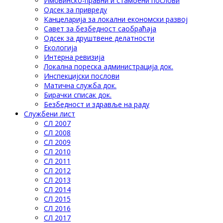
Имовинско-правни и стамбени послови
Одсек за привреду
Канцеларија за локални економски развој
Савет за безбедност саобраћаја
Одсек за друштвене делатности
Eкологија
Интерна ревизија
Локална пореска администрација док.
Инспекцијски послови
Матична служба док.
Бирачки списак док.
Безбедност и здравље на раду
Службени лист
СЛ 2007
СЛ 2008
СЛ 2009
СЛ 2010
СЛ 2011
СЛ 2012
СЛ 2013
СЛ 2014
СЛ 2015
СЛ 2016
СЛ 2017