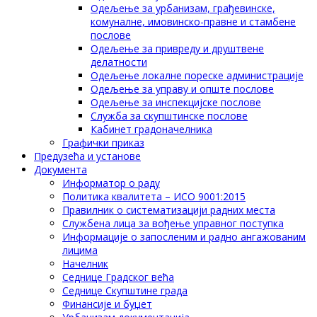
Одељење за урбанизам, грађевинске,
комуналне, имовинско-правне и стамбене
послове
Одељење за привреду и друштвене
делатности
Одељење локалне пореске администрације
Одељење за управу и опште послове
Одељење за инспекцијске послове
Служба за скупштинске послове
Кабинет градоначелника
Графички приказ
Предузећа и установе
Документа
Информатор о раду
Политика квалитета – ИСО 9001:2015
Правилник о систематизацији радних места
Службена лица за вођење управног поступка
Информације о запосленим и радно ангажованим
лицима
Начелник
Седнице Градског већа
Седнице Скупштине града
Финансије и буџет