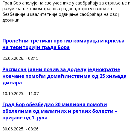
Град Бор апелује на све учеснике у саобраћају за стрпљење и
разумевање током трајања радова, који су важни за
безбедније и квалитетније одвијање саобраћаја на овој
деоници.
Пролећни третман против комараца и крпеља
на територији града Бора
25.05.2026. - 08:15
Расписан јавни позив за доделу једнократне
новчане помоћи домаћинствима од 25 хиљада
динара
10.10.2025. - 11:07
Град Бор обезбедио 30 милиона помоћи
оболелима од малигних и ретких болести –
пријаве од 1. јула
30.06.2025. - 08:26