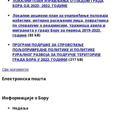
ЛОКАЛНИ ПЛАН УПРАВЉАЊА ОТПАДОМ ГРАДА
БОРА ОД 2023- 2032. ГОДИНЕ
Локални акциони план за унапређење положаја
избеглих, интерно расељених лица, повратника
по споразуму о реадмисији, тражиоца азила и
миграната у граду Бору за период 2019-2023.
године
(83 kB)
ПРОГРАМ ПОДРШКЕ ЗА СПРОВОЂЕЊЕ
ПОЉОПРИВРЕДНЕ ПОЛИТИКЕ И ПОЛИТИКЕ
РУРАЛНОГ РАЗВОЈА ЗА ПОДРУЧЈЕ ТЕРИТОРИЈЕ
ГРАДА БОРА У 2022. ГОДИНИ
(217 kB)
Сви документи
Електронска пошта
Информације о Бору
Недеља