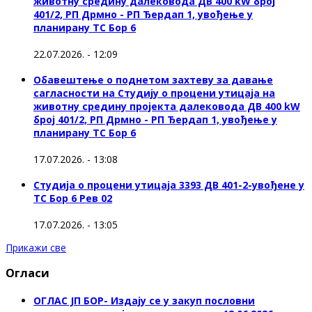
животну средину далековода ДВ 400 kW број
401/2, РП Дрмно - РП Ђердап 1, увођење у
планирану ТС Бор 6
22.07.2026. - 12:09
Обавештење о поднетом захтеву за давање
сагласности на Студију о процени утицаја на
животну средину пројекта далековода ДВ 400 kW
број 401/2, РП Дрмно - РП Ђердап 1, увођење у
планирану ТС Бор 6
17.07.2026. - 13:08
Студија о процени утицаја 3393 ДВ 401-2-увођене у
ТС Бор 6 Рев 02
17.07.2026. - 13:05
Прикажи све
Огласи
ОГЛАС ЈП БОР- Издају се у закуп пословни