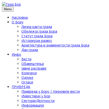
Menu
Насловна
О Бору
Лична карта града
Обележја града Бора
Статут града Бора
Историјски развој
Архитектура и знаменитости града Бора
Дан града
Инфо
Вести
Обавештења
Јавне расправе
Конкурси
Одлуке
Огласи
ПРИВРЕДА
Привреда у Бору | Најновије вести
Инвестирај у Бор
Сектори/Делтности
Информације