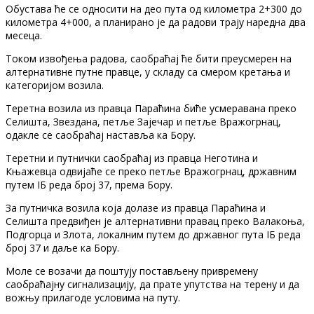
Обустава ће се односити на део пута од километра 2+300 до
километра 4+000, а планирано је да радови трају наредна два
месеца.
Током извођења радова, саобраћај ће бити преусмерен на
алтернативне путне правце, у складу са смером кретања и
категоријом возила.
Теретна возила из правца Параћина биће усмеравана преко
Селишта, Звездана, петље Зајечар и петље Вражогрнац,
одакле се саобраћај наставља ка Бору.
Теретни и путнички саобраћај из правца Неготина и
Књажевца одвијаће се преко петље Вражогрнац, државним
путем IБ реда број 37, према Бору.
За путничка возила која долазе из правца Параћина и
Селишта предвиђен је алтернативни правац преко Валакоња,
Подгорца и Злота, локалним путем до државног пута IБ реда
број 37 и даље ка Бору.
Моле се возачи да поштују постављену привремену
саобраћајну сигнализацију, да прате упутства на терену и да
вожњу прилагоде условима на путу.