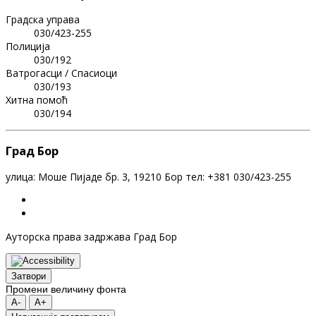
Градска управа
030/423-255
Полиција
030/192
Ватрогасци / Спасиоци
030/193
Хитна помоћ
030/194
Град Бор
улица: Моше Пијаде бр. 3, 19210 Бор тел: +381 030/423-255
Ауторска права задржава Град Бор
Затвори
Промени величину фонта
A-
A+