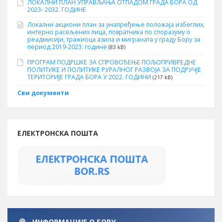
ЛОКАЛНИ ПЛАН УПРАВЉАЊА ОТПАДОМ ГРАДА БОРА ОД
2023- 2032. ГОДИНЕ
Локални акциони план за унапређење положаја избеглих,
интерно расељених лица, повратника по споразуму о
реадмисији, тражиоца азила и миграната у граду Бору за
период 2019-2023. године
(83 kB)
ПРОГРАМ ПОДРШКЕ ЗА СПРОВОЂЕЊЕ ПОЉОПРИВРЕДНЕ
ПОЛИТИКЕ И ПОЛИТИКЕ РУРАЛНОГ РАЗВОЈА ЗА ПОДРУЧЈЕ
ТЕРИТОРИЈЕ ГРАДА БОРА У 2022. ГОДИНИ
(217 kB)
Сви документи
ЕЛЕКТРОНСКА ПОШТА
ИНФОРМАЦИЈЕ О БОРУ