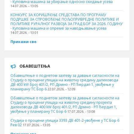
- Куповинa машина за убирање односно скидање усева
14.07.2026. - 13:05
КОНКУРС ЗА КОРИШЋЕЊЕ СРЕДСТАВА ПО ПРОГРАМУ
ПОДРШКЕ ЗА СПРОВОЂЕЊЕ ПОЉОПРИВРЕДНЕ ПОЛИТИКЕ И
ПОЛИТИКЕ РУРАЛНОГ РАЗВОЈА ЗА ГРАД БОР ЗА 2026. ГОДИНУ
- Куповина машина и опреме за наводњавање усева
14.07.2026. - 13:01
Прикажи све
ОБАВЕШТЕЊА
Обавештење о поднетом захтеву за давање сагласности на
Студију о процени утицаја на животну средину далековода
ДВ 400 kW број 401/2, РП Дрмно - РП Ђердап 1, увођење у
планирану ТС Бор 6
22.07.2026. - 12:09
Обавештење о поднетом захтеву за давање сагласности на
Студију о процени утицаја на животну средину пројекта
далековода ДВ 400 kW број 401/2, РП Дрмно - РП Ђердап 1,
увођење у планирану ТС Бор 6
17.07.2026. - 13:08
Студија о процени утицаја 3393 ДВ 401-2-увођене у ТС Бор 6
Рев 02
17.07.2026. - 13:05