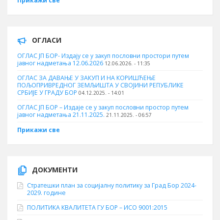
Прикажи све
ОГЛАСИ
ОГЛАС ЈП БОР- Издају се у закуп пословни простори путем
јавног надметања 12.06.2026
12.06.2026. - 11:35
ОГЛАС ЗА ДАВАЊЕ У ЗАКУП И НА КОРИШЋЕЊЕ
ПОЉОПРИВРЕДНОГ ЗЕМЉИШТА У СВОЈИНИ РЕПУБЛИКЕ
СРБИЈЕ У ГРАДУ БОР
04.12.2025. - 14:01
ОГЛАС ЈП БОР – Издаје се у закуп пословни простор путем
јавног надметања 21.11.2025.
21.11.2025. - 06:57
Прикажи све
ДОКУМЕНТИ
Стратешки план за социјалну политику за Град Бор 2024-
2029. године
ПОЛИТИКА КВАЛИТЕТА ГУ БОР – ИСО 9001:2015