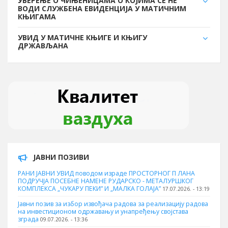
УВЕРЕЊЕ О ЧИЊЕНИЦАМА О КОЈИМА СЕ НЕ
ВОДИ СЛУЖБЕНА ЕВИДЕНЦИЈА У МАТИЧНИМ
КЊИГАМА
УВИД У МАТИЧНЕ КЊИГЕ И КЊИГУ
ДРЖАВЉАНА
ЈАВНИ ПОЗИВИ
РАНИ ЈАВНИ УВИД поводом израде ПРОСТОРНОГ П ЛАНА
ПОДРУЧЈА ПОСЕБНЕ НАМЕНЕ РУДАРСКО - МЕТАЛУРШКОГ
КОМПЛЕКСА „ЧУКАРУ ПЕКИ” И „МАЛКА ГОЛАЈА”
17.07.2026. - 13:19
Јавни позив за избор извођача радова за реализацију радова
на инвестиционом одржавању и унапређењу својстава
зграда
09.07.2026. - 13:36