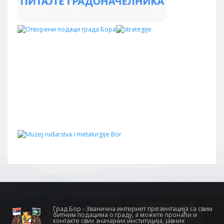
Град Бор - Званична интернет презентација са свим
битним подацима о граду, а можете пронаћи и
контакте свих значајних институција, јавних