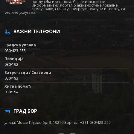
предузећа и установа. Сајт је и званични
информативни портал о активностима локалне
самоуправе, стања у привреди, култури и спорту, са
онлине услугама.
ВАЖНИ ТЕЛЕФОНИ
Градска управа
030/423-255
Полиција
030/192
Ватрогасци / Спасиоци
030/193
Хитна помоћ
030/194
ГРАД БОР
улица: Моше Пијаде бр. 3, 19210 Бор тел: +381 030/423-255