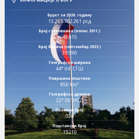
Буџет за 2026. годину
13.261.762.261 рсд
Број становника (попис 2011.)
48.615
Број бирача (септембар 2023.)
39.990
Географска ширина
44° 04′ СГШ
Површина општине
856 km²
Географска дужина
22° 05′ ИГД
Позивни број
030
Поштански број
19210