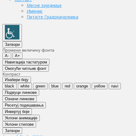
Месне заједнице
Именик
Питајте Градоначелника
Затвори
Промени величину фонта
A-
A+
Навигација тастатуром
Oмогући читљив фонт
Контраст
Изабери боју
black
white
green
blue
red
orange
yellow
navi
Подвуци линкове
Означи линкове
Ресетуј подешавања
Инвертуј боје
Уклони анимације
Уклони стилове
Затвори