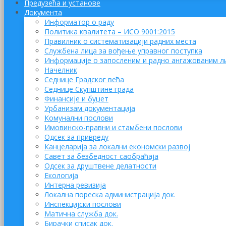
Предузећа и установе
Документа
Информатор о раду
Политика квалитета – ИСО 9001:2015
Правилник о систематизацији радних места
Службена лица за вођење управног поступка
Информације о запосленим и радно ангажованим л
Начелник
Седнице Градског већа
Седнице Скупштине града
Финансије и буџет
Урбанизам документација
Комунални послови
Имовинско-правни и стамбени послови
Одсек за привреду
Канцеларија за локални економски развој
Савет за безбедност саобраћаја
Одсек за друштвене делатности
Eкологија
Интерна ревизија
Локална пореска администрација док.
Инспекцијски послови
Матична служба док.
Бирачки списак док.