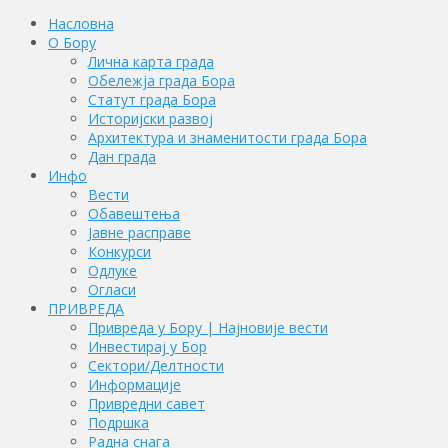
Насловна
О Бору
Лична карта града
Обележја града Бора
Статут града Бора
Историјски развој
Архитектура и знаменитости града Бора
Дан града
Инфо
Вести
Обавештења
Јавне расправе
Конкурси
Одлуке
Огласи
ПРИВРЕДА
Привреда у Бору | Најновије вести
Инвестирај у Бор
Сектори/Делтности
Информације
Привредни савет
Подршка
Радна снага