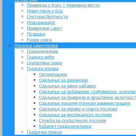
Привреда у Бору | Најновије вести
Инвестирај у Бор
Сектори/Делтности
Информације
Привредни савет
Подршка
Радна снага
Локална самоуправа
Градоначелник
Градско веће
Скупштина града
Градска управа
Организација
Одељење за финансије
Одељење за јавне набавке
Одељење за урбанизам, грађевинске, комунал
Одељење за привреду и друштвене делатнос
Одељење локалне пореске администрације
Одељење за управу и опште послове
Одељење за инспекцијске послове
Служба за скупштинске послове
Кабинет градоначелника
Графички приказ