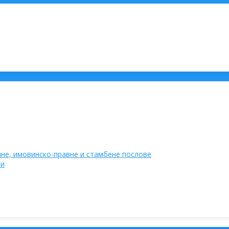
не, имовинско-правне и стамбене послове
ти