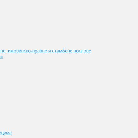
не, имовинско-правне и стамбене послове
ти
ицима