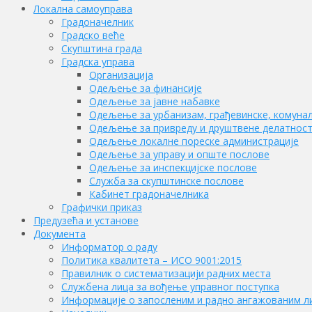
Локална самоуправа
Градоначелник
Градско веће
Скупштина града
Градска управа
Организација
Одељење за финансије
Одељење за јавне набавке
Одељење за урбанизам, грађевинске, комунал
Одељење за привреду и друштвене делатнос
Одељење локалне пореске администрације
Одељење за управу и опште послове
Одељење за инспекцијске послове
Служба за скупштинске послове
Кабинет градоначелника
Графички приказ
Предузећа и установе
Документа
Информатор о раду
Политика квалитета – ИСО 9001:2015
Правилник о систематизацији радних места
Службена лица за вођење управног поступка
Информације о запосленим и радно ангажованим л