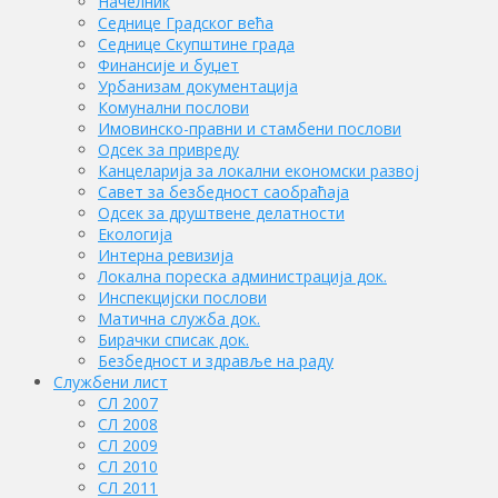
Начелник
Седнице Градског већа
Седнице Скупштине града
Финансије и буџет
Урбанизам документација
Комунални послови
Имовинско-правни и стамбени послови
Одсек за привреду
Канцеларија за локални економски развој
Савет за безбедност саобраћаја
Одсек за друштвене делатности
Eкологија
Интерна ревизија
Локална пореска администрација док.
Инспекцијски послови
Матична служба док.
Бирачки списак док.
Безбедност и здравље на раду
Службени лист
СЛ 2007
СЛ 2008
СЛ 2009
СЛ 2010
СЛ 2011