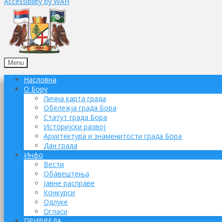
Accessibility by WAH
Menu
Насловна
О Бору
Лична карта града
Обележја града Бора
Статут града Бора
Историјски развој
Архитектура и знаменитости града Бора
Дан града
Инфо
Вести
Обавештења
Јавне расправе
Конкурси
Одлуке
Огласи
ПРИВРЕДА