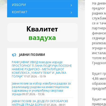
На дневн
ИЗБОРИ
предлог 
КОНТАКТ
радних м
службам
се и тач
партнер
финанси
седници 
реализац
зграда 
инстала
ЈАВНИ ПОЗИВИ
топле в
РАНИ ЈАВНИ УВИД поводом израде
Градског
ПРОСТОРНОГ П ЛАНА ПОДРУЧЈА ПОСЕБНЕ
НАМЕНЕ РУДАРСКО - МЕТАЛУРШКОГ
КОМПЛЕКСА „ЧУКАРУ ПЕКИ” И „МАЛКА
Буџет гр
ГОЛАЈА”
17.07.2026. - 13:19
4,86 мил
образов
Јавни позив за избор извођача радова за
реализацију радова на инвестиционом
предузе
одржавању и унапређењу својстава
зграда
09.07.2026. - 13:36
Буџет ни
ЈАВНИ ПОЗИВ ЗА ДОДЕЛУ ОКТOБАРСКЕ
привреде
НАГРАДЕ ГРАДА БОРА
07.07.2026. - 08:01