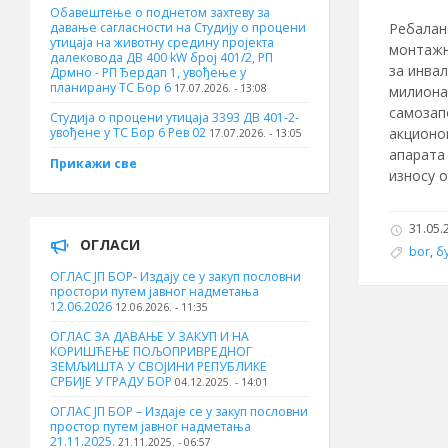
Обавештење о поднетом захтеву за
Ребаланс
давање сагласности на Студију о процени
утицаја на животну средину пројекта
монтажн
далековода ДВ 400 kW број 401/2, РП
за инва
Дрмно - РП Ђердап 1, увођење у
планирану ТС Бор 6
17.07.2026. - 13:08
милиона 
самозап
Студија о процени утицаја 3393 ДВ 401-2-
акционо
увођене у ТС Бор 6 Рев 02
17.07.2026. - 13:05
апарата 
Прикажи све
износу о
31.05.2
ОГЛАСИ
bor
,
б
ОГЛАС ЈП БОР- Издају се у закуп пословни
простори путем јавног надметања
12.06.2026
12.06.2026. - 11:35
ОГЛАС ЗА ДАВАЊЕ У ЗАКУП И НА
КОРИШЋЕЊЕ ПОЉОПРИВРЕДНОГ
ЗЕМЉИШТА У СВОЈИНИ РЕПУБЛИКЕ
СРБИЈЕ У ГРАДУ БОР
04.12.2025. - 14:01
ОГЛАС ЈП БОР – Издаје се у закуп пословни
простор путем јавног надметања
21.11.2025.
21.11.2025. - 06:57