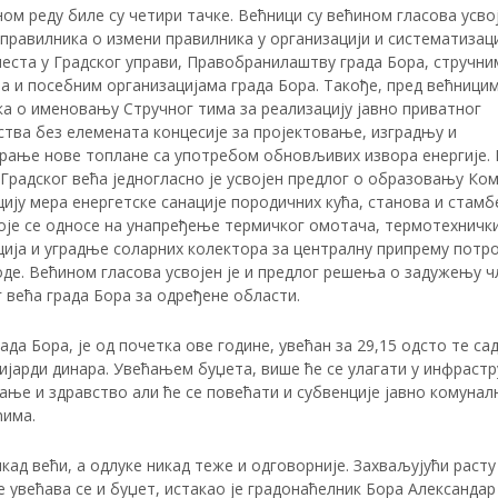
ом реду биле су четири тачке. Већници су већином гласова усво
правилника о измени правилника у организацији и систематизац
еста у Градског управи, Правобранилаштву града Бора, стручни
а и посебним организацијама града Бора. Такође, пред већници
ка о именовању Стручног тима за реализацију јавно приватног
ства без елемената концесије за пројектовање, изградњу и
рање нове топлане са употребом обновљивих извора енергије. 
Градског већа једногласно је усвојен предлог о образовању Ком
ију мера енергетске санације породичних кућа, станова и стамб
које се односе на унапређење термичког омотача, термотехничк
ција и уградње соларних колектора за централну припрему потр
оде. Већином гласова усвојен је и предлог решења о задужењу 
 већа града Бора за одређене области.
ада Бора, је од почетка ове године, увећан за 29,15 одсто те са
ијарди динара. Увећањем буџета, више ће се улагати у инфрастр
ање и здравство али ће се повећати и субвенције јавно комунал
ћима.
кад већи, а одлуке никад теже и одговорније. Захваљујући расту
 увећава се и буџет, истакао је градонаћелник Бора Александар