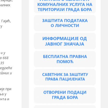
ралних
 Гајић,
 у
и у
а 668
,35
едузећа
ктних и
ије при
ља у
ента и