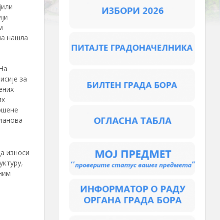
јили
ији
м
ма нашла
На
исије за
ених
их
ошене
чланова
да износи
уктуру,
ним