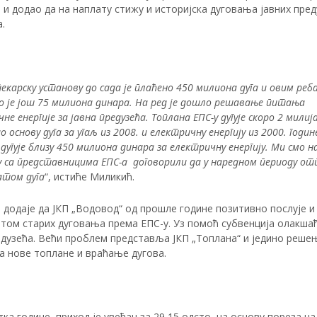
и додао да на наплату стижу и историјска дуговања јавних пред
.
екарску установу до сада је плаћено 450 милиона дуга и овим реб
о је још 75 милиона динара. На ред је дошло решавање питања
не енергије за јавна предузећа. Топлана ЕПС-у дугује скоро 2 милиј
о основу дуга за угаљ из 2008. и електричну енергију из 2000. годин
дугује близу 450 милиона динара за електричну енергију. Ми смо н
у са представницима ЕПС-а договорили да у наредном периоду о
атом дуга
“, истиће Миликић.
додаје да ЈКП „Водовод“ од прошле године позитивно послује и 
том старих дуговања према ЕПС-у. Уз помоћ субвенција олакшаћ
едузећа. Већи проблем представља ЈКП „Топлана“ и једино решењ
а нове топлане и враћање дугова.
ка године, приход је увећан за 29,15 одсто, на основу пореза на