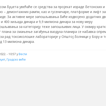
ом буџета увећаће се средства за пројекат израде бетонских и
о – демонтажних рампи, као и гусеничаре, платформе и лифт за
лиде. За активне мере запошљавања биће издвојено додатних дв
и 400 хиљада динара и 9,9 милиона динара за нову меру
ошљавања за категорију теже запошљивих лица. У оквиру крат
г плана за смањење загађења ваздуха планира се набавка опрем
за рад токсиколошке лабораторије у Општој болници у Бору и т
д 13 милиона динара.
022. - 10:57 у
Вести
уџет
,
Градско веће