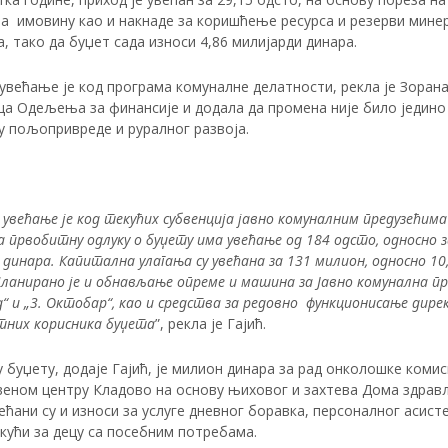
на имовину као и накнаде за коришћење ресурса и резерви мине
, тако да буџет сада износи 4,86 милијарди динара.
увећање је код програма комуналне делатности, рекла је Зорана
ца Одељења за финансије и додала да промена није било једино
у пољопривреде и руралног развоја.
 увећање је код текућих субвенција јавно комуналним предузећима 
а првобитну одлуку о буџету има увећање од 184 одсто, односно з
динара. Капитална улагања су увећана за 131 милион, односно 10
ланирано је и обнављање опреме и машина за Јавно комунална пр
“ и „3. Октобар“, као и средства за редовно функционисање дире
тних корисника буџета
”, рекла је Гајић.
 буџету, додаје Гајић, је милион динара за рад онколошке комис
веном центру Кладово на основу њиховог и захтева Дома здрав
ећани су и износи за услуге дневног боравка, персоналног асист
кући за децу са посебним потребама.