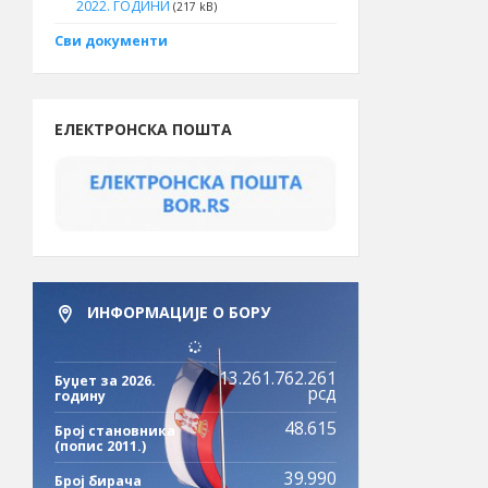
2022. ГОДИНИ
(217 kB)
Сви документи
ЕЛЕКТРОНСКА ПОШТА
ИНФОРМАЦИЈЕ О БОРУ
13.261.762.261
Буџет за 2026.
рсд
годину
48.615
Број становника
(попис 2011.)
39.990
Број бирача