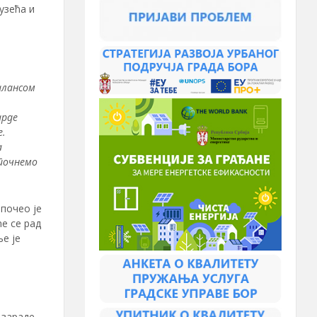
узећа и
алансом
арде
е.
а
тпочнемо
почео је
е се рад
е је
 зараде,