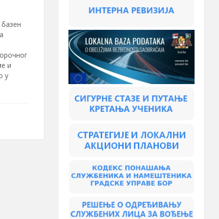
 базен
а
корочног
е и
о у