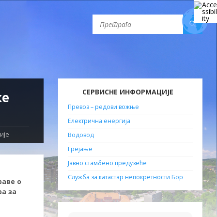
СЕРВИСНЕ ИНФОРМАЦИЈЕ
ке
Превоз – редови вожње
Електрична енергија
ије
Водовод
Грејање
Јавно стамбено предузеће
Служба за катастар непокретности Бор
раве о
ра за