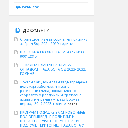
Прикажи све
ДОКУМЕНТИ
Стратешки план за социјалну политику
за Град Бор 2024-2029. године
ПОЛИТИКА КВАЛИТЕТА ГУ БОР – ИСО
9001:2015
ЛОКАЛНИ ПЛАН УПРАВЉАЊА
ОТПАДОМ ГРАДА БОРА ОД 2023- 2032.
ГОДИНЕ
Локални акциони план за унапређење
положаја избеглих, интерно
расељених лица, повратника по
споразуму о реадмисији, тражиоца
азила и миграната у граду Бору за
период 2019-2023. године
(83 kB)
ПРОГРАМ ПОДРШКЕ ЗА СПРОВОЂЕЊЕ
ПОЉОПРИВРЕДНЕ ПОЛИТИКЕ И
ПОЛИТИКЕ РУРАЛНОГ РАЗВОЈА ЗА
ПОДРУЧЈЕ ТЕРИТОРИЈЕ ГРАДА БОРА У