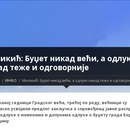
икић: Буџет никад већи, а одлу
ад теже и одговорније
ИНФО
Миликић: Буџет никад већи, а одлуке никад теже и одговорн
аној седници Градског већа, трећој по реду, већници су
асно усвојили предлог закључка о спровођењу јавне расп
одлуке о изменама и допунама одлуке о буџету града Бо
дину.