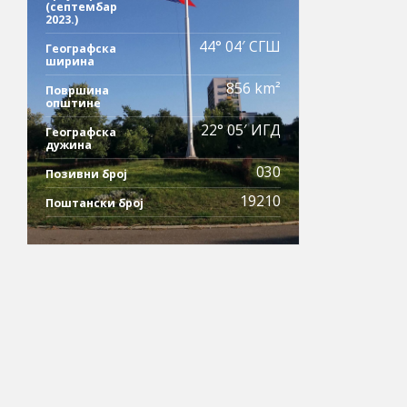
(септембар
2023.)
44° 04′ СГШ
Географска
ширина
856 km²
Површина
општине
22° 05′ ИГД
Географска
дужина
030
Позивни број
19210
Поштански број