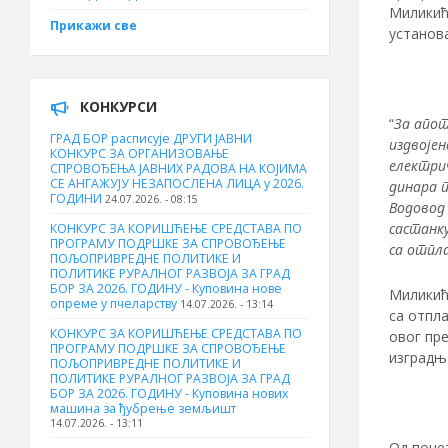
Миликић 
Прикажи све
установа
КОНКУРСИ
“
За апот
ГРАД БОР расписује ДРУГИ ЈАВНИ
издвојен
КОНКУРС ЗА ОРГАНИЗОВАЊЕ
електрич
СПРОВОЂЕЊА ЈАВНИХ РАДОВА НА КОЈИМА
СЕ АНГАЖУЈУ НЕЗАПОСЛЕНА ЛИЦА у 2026.
динара п
ГОДИНИ
24.07.2026. - 08:15
Водовод 
састанк
КОНКУРС ЗА КОРИШЋЕЊЕ СРЕДСТАВА ПО
ПРОГРАМУ ПОДРШКЕ ЗА СПРОВОЂЕЊЕ
са отпл
ПОЉОПРИВРЕДНЕ ПОЛИТИКЕ И
ПОЛИТИКЕ РУРАЛНОГ РАЗВОЈА ЗА ГРАД
БОР ЗА 2026. ГОДИНУ - Куповина нове
Миликић 
опреме у пчеларству
14.07.2026. - 13:14
са отпла
КОНКУРС ЗА КОРИШЋЕЊЕ СРЕДСТАВА ПО
овог пр
ПРОГРАМУ ПОДРШКЕ ЗА СПРОВОЂЕЊЕ
изградњ
ПОЉОПРИВРЕДНЕ ПОЛИТИКЕ И
ПОЛИТИКЕ РУРАЛНОГ РАЗВОЈА ЗА ГРАД
БОР ЗА 2026. ГОДИНУ - Куповина нових
машина за ђубрење земљишт
14.07.2026. - 13:11
Од почет