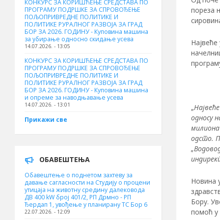
КОНКУРС ЗА КОРИШЋЕЊЕ СРЕДСТАВА ПО
пореза 
ПРОГРАМУ ПОДРШКЕ ЗА СПРОВОЂЕЊЕ
ПОЉОПРИВРЕДНЕ ПОЛИТИКЕ И
сировина
ПОЛИТИКЕ РУРАЛНОГ РАЗВОЈА ЗА ГРАД
БОР ЗА 2026. ГОДИНУ - Куповинa машина
за убирање односно скидање усева
Највеће 
14.07.2026. - 13:05
начелни
КОНКУРС ЗА КОРИШЋЕЊЕ СРЕДСТАВА ПО
програм
ПРОГРАМУ ПОДРШКЕ ЗА СПРОВОЂЕЊЕ
ПОЉОПРИВРЕДНЕ ПОЛИТИКЕ И
ПОЛИТИКЕ РУРАЛНОГ РАЗВОЈА ЗА ГРАД
БОР ЗА 2026. ГОДИНУ - Куповина машина
и опреме за наводњавање усева
14.07.2026. - 13:01
„
Највеће
односу н
Прикажи све
милиона 
одсто. П
„Водовод
индирек
ОБАВЕШТЕЊА
Обавештење о поднетом захтеву за
Новина у
давање сагласности на Студију о процени
утицаја на животну средину далековода
здравст
ДВ 400 kW број 401/2, РП Дрмно - РП
Бору. Ув
Ђердап 1, увођење у планирану ТС Бор 6
помоћ у 
22.07.2026. - 12:09