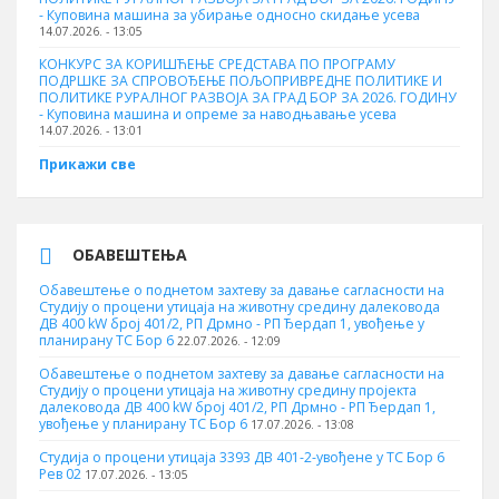
- Куповинa машина за убирање односно скидање усева
14.07.2026. - 13:05
КОНКУРС ЗА КОРИШЋЕЊЕ СРЕДСТАВА ПО ПРОГРАМУ
ПОДРШКЕ ЗА СПРОВОЂЕЊЕ ПОЉОПРИВРЕДНЕ ПОЛИТИКЕ И
ПОЛИТИКЕ РУРАЛНОГ РАЗВОЈА ЗА ГРАД БОР ЗА 2026. ГОДИНУ
- Куповина машина и опреме за наводњавање усева
14.07.2026. - 13:01
Прикажи све
ОБАВЕШТЕЊА
Обавештење о поднетом захтеву за давање сагласности на
Студију о процени утицаја на животну средину далековода
ДВ 400 kW број 401/2, РП Дрмно - РП Ђердап 1, увођење у
планирану ТС Бор 6
22.07.2026. - 12:09
Обавештење о поднетом захтеву за давање сагласности на
Студију о процени утицаја на животну средину пројекта
далековода ДВ 400 kW број 401/2, РП Дрмно - РП Ђердап 1,
увођење у планирану ТС Бор 6
17.07.2026. - 13:08
Студија о процени утицаја 3393 ДВ 401-2-увођене у ТС Бор 6
Рев 02
17.07.2026. - 13:05