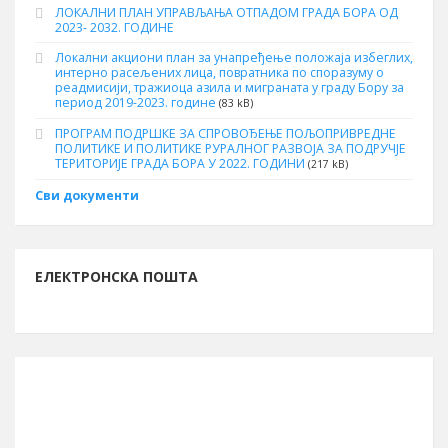
ЛОКАЛНИ ПЛАН УПРАВЉАЊА ОТПАДОМ ГРАДА БОРА ОД
2023- 2032. ГОДИНЕ
Локални акциони план за унапређење положаја избеглих,
интерно расељених лица, повратника по споразуму о
реадмисији, тражиоца азила и миграната у граду Бору за
период 2019-2023. године
(83 kB)
ПРОГРАМ ПОДРШКЕ ЗА СПРОВОЂЕЊЕ ПОЉОПРИВРЕДНЕ
ПОЛИТИКЕ И ПОЛИТИКЕ РУРАЛНОГ РАЗВОЈА ЗА ПОДРУЧЈЕ
ТЕРИТОРИЈЕ ГРАДА БОРА У 2022. ГОДИНИ
(217 kB)
Сви документи
ЕЛЕКТРОНСКА ПОШТА
ИНФОРМАЦИЈЕ О БОРУ
Буџет за 2026. годину