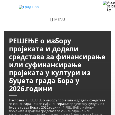
MENU
РЕШЕЊЕ о избору
пројеката и додели
средстава за финансирање
или суфинансирање
пројеката у култури из
буџета града Бора у
2026.години
Насловна
РЕШЕЊЕ о избору пројеката и додели средстава
за финансирање или суфинансирање пројеката у култури из
буџета града Бора у 2026.години
РЕШЕЊЕ о избору
пројеката и додели средстава за финансирање или
суфинансирање пројеката у култури из буџета града Бора у