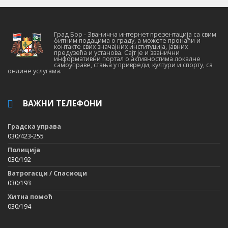
Град Бор - Званична интернет презентација са свим
битним подацима о граду, а можете пронаћи и
контакте свих значајних институција, јавних
предузећа и установа. Сајт је и званични
информативни портал о активностима локалне
самоуправе, стања у привреди, култури и спорту, са
онлине услугама.
ВАЖНИ ТЕЛЕФОНИ
Градска управа
030/423-255
Полиција
030/192
Ватрогасци / Спасиоци
030/193
Хитна помоћ
030/194