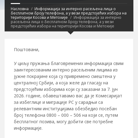
Насловна
Информација за интерно расељена лица о
бесплатном броју телефона, а у вези предстојећих избора на
територији Косова и Метохије
Информација за интерно
расељена лица о бесплатном броју телефона, а у вези
предстојећих избора на територији Косова и Метохије
Поштовани,
У циљу пружања благовремених информација свим
заинтересованим интерно расељеним лицима из
јужне покрајине која су привремено смештена у
централној Србији, а која желе да гласају на
предстојећим изборима који су заказани за 7. јун
2026. године, обавештавамо вас да је Комесаријат
за избеглице и миграције РС у сарадњи са
релевантним институцијама обезбедио посебан
број телефона 0800 – 000 – 506 на који се, путем
бесплатног позива, могу добити све потребне
информације.