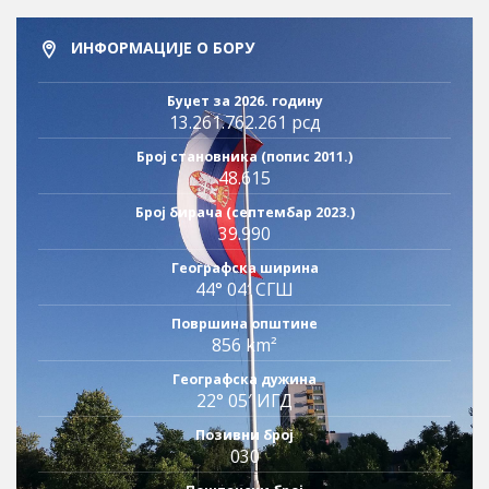
ИНФОРМАЦИЈЕ О БОРУ
Буџет за 2026. годину
13.261.762.261 рсд
Број становника (попис 2011.)
48.615
Број бирача (септембар 2023.)
39.990
Географска ширина
44° 04′ СГШ
Површина општине
856 km²
Географска дужина
22° 05′ ИГД
Позивни број
030