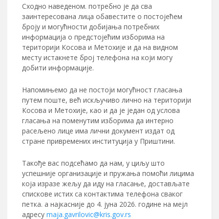
Сходно наведеном. потребно је да сва
заинтересована лица обавестите о постојећем
броју и могућности добијања потребних
информација о предстојећим изборима на
територији Косова и Метохије и да на видном
месту истакнете број телефона на који могу
добити информације.
Напомињемо да не постоји могућност гласања
путем поште, већ искључиво лично на територији
Косова и Метохије, као и да је један од услова
гласања на поменутим изборима да интерно
расељено лице има лични документ издат од
стране привремених институција у Приштини.
Такође вас подсећамо да нам, у циљу што
успешније организације и пружања помоћи лицима
која изразе жељу да иду на гласање, достављате
спискове истих са контактима телефона сваког
петка. а најкасније до 4. јуна 2026. године на мејл
адресу
maja.gavrilovic@kris.gov.rs