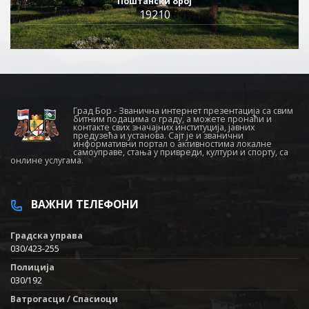
Поштански број
19210
Град Бор - Званична интернет презентација са свим
битним подацима о граду, а можете пронаћи и
контакте свих значајних институција, јавних
предузећа и установа. Сајт је и званични
информативни портал о активностима локалне
самоуправе, стања у привреди, култури и спорту, са
онлине услугама.
ВАЖНИ ТЕЛЕФОНИ
Градска управа
030/423-255
Полиција
030/192
Ватрогасци / Спасиоци