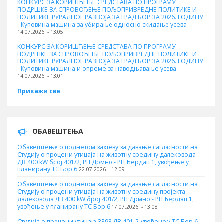
КОНКУРС ЗА КОРИШЋЕЊЕ СРЕДСТАВА ПО ПРОГРАМУ
ПОДРШКЕ ЗА СПРОВОЂЕЊЕ ПОЉОПРИВРЕДНЕ ПОЛИТИКЕ И
ПОЛИТИКЕ РУРАЛНОГ РАЗВОЈА ЗА ГРАД БОР ЗА 2026. ГОДИНУ
- Куповинa машина за убирање односно скидање усева
14.07.2026. - 13:05
КОНКУРС ЗА КОРИШЋЕЊЕ СРЕДСТАВА ПО ПРОГРАМУ
ПОДРШКЕ ЗА СПРОВОЂЕЊЕ ПОЉОПРИВРЕДНЕ ПОЛИТИКЕ И
ПОЛИТИКЕ РУРАЛНОГ РАЗВОЈА ЗА ГРАД БОР ЗА 2026. ГОДИНУ
- Куповина машина и опреме за наводњавање усева
14.07.2026. - 13:01
Прикажи све
ОБАВЕШТЕЊА
Обавештење о поднетом захтеву за давање сагласности на
Студију о процени утицаја на животну средину далековода
ДВ 400 kW број 401/2, РП Дрмно - РП Ђердап 1, увођење у
планирану ТС Бор 6
22.07.2026. - 12:09
Обавештење о поднетом захтеву за давање сагласности на
Студију о процени утицаја на животну средину пројекта
далековода ДВ 400 kW број 401/2, РП Дрмно - РП Ђердап 1,
увођење у планирану ТС Бор 6
17.07.2026. - 13:08
Студија о процени утицаја 3393 ДВ 401-2-увођене у ТС Бор 6