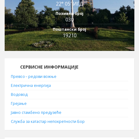
22° 05′ ИГД
Позивни број
030
Поштански број
19210
СЕРВИСНЕ ИНФОРМАЦИЈЕ
Превоз – редови вожње
Електрична енергија
Водовод
Грејање
Јавно стамбено предузеће
Служба за катастар непокретности Бор