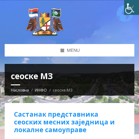
MENU
сеоске МЗ
Насловна
ИНФО
сеоске МЗ
Састанак представника
сеоских месних заједница и
локалне самоуправе