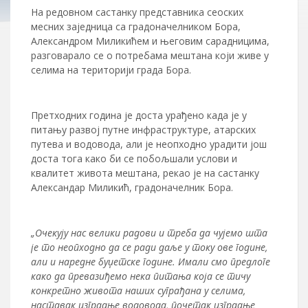
На редовном састанку представника сеоских
месних заједница са градоначелником Бора,
Александром Миликићем и његовим сарадницима,
разговарало се о потребама мештана који живе у
селима на територији града Бора.
Претходних година је доста урађено када је у
питању развој путне инфраструктуре, атарских
путева и водовода, али је неопходно урадити још
доста тога како би се побољшали услови и
квалитет живота мештана, рекао је на састанку
Александар Миликић, градоначелник Бора.
„Очекују нас велики радови и треба да чујемо шта
је то неопходно да се ради даље у току ове године,
али и наредне буџетске године. Имали смо предлоге
како да превазиђемо нека питања која се тичу
конкретно живота наших суграђана у селима,
наставак изградње водовода, почетак изградње