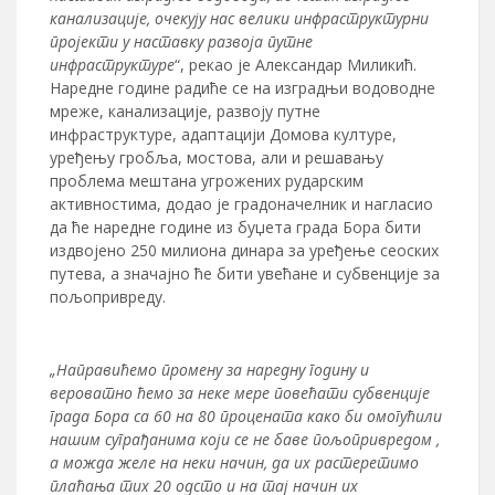
канализације, очекују нас велики инфраструктурни
пројекти у наставку развоја путне
инфраструктуре
“, рекао је Александар Миликић.
Наредне године радиће се на изградњи водоводне
мреже, канализације, развоју путне
инфраструктуре, адаптацији Домова културе,
уређењу гробља, мостова, али и решавању
проблема мештана угрожених рударским
активностима, додао је градоначелник и нагласио
да ће наредне године из буџета града Бора бити
издвојено 250 милиона динара за уређење сеоских
путева, а значајно ће бити увећане и субвенције за
пољопривреду.
„Направићемо промену за наредну годину и
вероватно ћемо за неке мере повећати субвенције
града Бора са 60 на 80 процената како би омогућили
нашим суграђанима који се не баве пољопривредом ,
а можда желе на неки начин, да их растеретимо
плаћања тих 20 одсто и на тај начин их