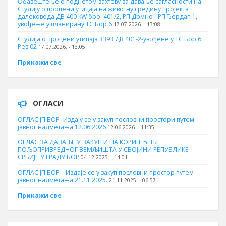
Обавештење о поднетом захтеву за давање сагласности на
Студију о процени утицаја на животну средину пројекта
далековода ДВ 400 kW број 401/2, РП Дрмно - РП Ђердап 1,
увођење у планирану ТС Бор 6
17.07.2026. - 13:08
Студија о процени утицаја 3393 ДВ 401-2-увођене у ТС Бор 6
Рев 02
17.07.2026. - 13:05
Прикажи све
ОГЛАСИ
ОГЛАС ЈП БОР- Издају се у закуп пословни простори путем
јавног надметања 12.06.2026
12.06.2026. - 11:35
ОГЛАС ЗА ДАВАЊЕ У ЗАКУП И НА КОРИШЋЕЊЕ
ПОЉОПРИВРЕДНОГ ЗЕМЉИШТА У СВОЈИНИ РЕПУБЛИКЕ
СРБИЈЕ У ГРАДУ БОР
04.12.2025. - 14:01
ОГЛАС ЈП БОР – Издаје се у закуп пословни простор путем
јавног надметања 21.11.2025.
21.11.2025. - 06:57
Прикажи све