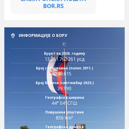
ИНФОРМАЦИЈЕ О БОРУ
Буџет за 2026. годину
13.261.762.261 рсд
Број становника (попис 2011.)
48.615
Број бирача (септембар 2023.)
39.990
Географска ширина
44° 04′ СГШ
Површина општине
856 km²
Географска дужина