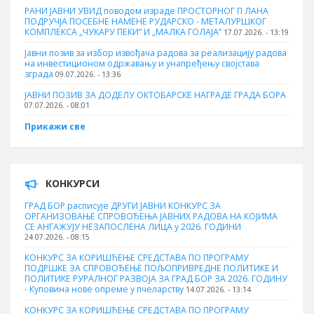
РАНИ ЈАВНИ УВИД поводом израде ПРОСТОРНОГ П ЛАНА
ПОДРУЧЈА ПОСЕБНЕ НАМЕНЕ РУДАРСКО - МЕТАЛУРШКОГ
КОМПЛЕКСА „ЧУКАРУ ПЕКИ” И „МАЛКА ГОЛАЈА”
17.07.2026. - 13:19
Јавни позив за избор извођача радова за реализацију радова
на инвестиционом одржавању и унапређењу својстава
зграда
09.07.2026. - 13:36
ЈАВНИ ПОЗИВ ЗА ДОДЕЛУ ОКТOБАРСКЕ НАГРАДЕ ГРАДА БОРА
07.07.2026. - 08:01
Прикажи све
КОНКУРСИ
ГРАД БОР расписује ДРУГИ ЈАВНИ КОНКУРС ЗА
ОРГАНИЗОВАЊЕ СПРОВОЂЕЊА ЈАВНИХ РАДОВА НА КОЈИМА
СЕ АНГАЖУЈУ НЕЗАПОСЛЕНА ЛИЦА у 2026. ГОДИНИ
24.07.2026. - 08:15
КОНКУРС ЗА КОРИШЋЕЊЕ СРЕДСТАВА ПО ПРОГРАМУ
ПОДРШКЕ ЗА СПРОВОЂЕЊЕ ПОЉОПРИВРЕДНЕ ПОЛИТИКЕ И
ПОЛИТИКЕ РУРАЛНОГ РАЗВОЈА ЗА ГРАД БОР ЗА 2026. ГОДИНУ
- Куповина нове опреме у пчеларству
14.07.2026. - 13:14
КОНКУРС ЗА КОРИШЋЕЊЕ СРЕДСТАВА ПО ПРОГРАМУ