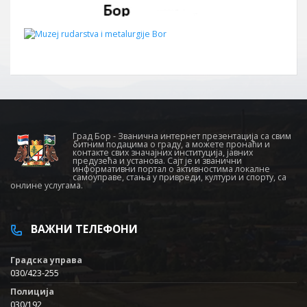
Град Бор - Званична интернет презентација са свим
битним подацима о граду, а можете пронаћи и
контакте свих значајних институција, јавних
предузећа и установа. Сајт је и званични
информативни портал о активностима локалне
самоуправе, стања у привреди, култури и спорту, са
онлине услугама.
ВАЖНИ ТЕЛЕФОНИ
Градска управа
030/423-255
Полиција
030/192