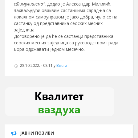
стимулишемо”
, додао је Александар Миликић.
Захваљујући оваквим састанцима сарадња са
локалном самоуправом је јако добра, чуло се на
састанку од представника сеоских месних
заједница.
Договорено је да ће се састанци представника
сеоских месних заједница са руководством града
Бора одржавати једном месечно.
28.10.2022. - 08:11
у
Вести
ЈАВНИ ПОЗИВИ