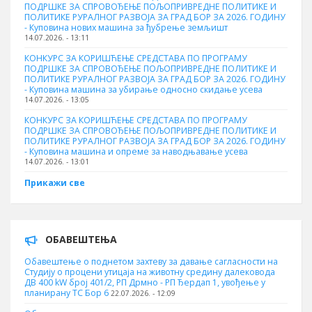
ПОДРШКЕ ЗА СПРОВОЂЕЊЕ ПОЉОПРИВРЕДНЕ ПОЛИТИКЕ И
ПОЛИТИКЕ РУРАЛНОГ РАЗВОЈА ЗА ГРАД БОР ЗА 2026. ГОДИНУ
- Куповина нових машина за ђубрење земљишт
14.07.2026. - 13:11
КОНКУРС ЗА КОРИШЋЕЊЕ СРЕДСТАВА ПО ПРОГРАМУ
ПОДРШКЕ ЗА СПРОВОЂЕЊЕ ПОЉОПРИВРЕДНЕ ПОЛИТИКЕ И
ПОЛИТИКЕ РУРАЛНОГ РАЗВОЈА ЗА ГРАД БОР ЗА 2026. ГОДИНУ
- Куповинa машина за убирање односно скидање усева
14.07.2026. - 13:05
КОНКУРС ЗА КОРИШЋЕЊЕ СРЕДСТАВА ПО ПРОГРАМУ
ПОДРШКЕ ЗА СПРОВОЂЕЊЕ ПОЉОПРИВРЕДНЕ ПОЛИТИКЕ И
ПОЛИТИКЕ РУРАЛНОГ РАЗВОЈА ЗА ГРАД БОР ЗА 2026. ГОДИНУ
- Куповина машина и опреме за наводњавање усева
14.07.2026. - 13:01
Прикажи све
ОБАВЕШТЕЊА
Обавештење о поднетом захтеву за давање сагласности на
Студију о процени утицаја на животну средину далековода
ДВ 400 kW број 401/2, РП Дрмно - РП Ђердап 1, увођење у
планирану ТС Бор 6
22.07.2026. - 12:09