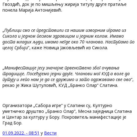
Гвоздић, док је по мишљењу жирија титулу друге пратиље
понела Марија Антонијевић.
„
Публици смо се представили са нашим изворним играма из
Сикола и једном песмом здравицом и једним колом. Имамо
доста младих људи, имамо негде око 70 чланова. Наступамо по
целој Србији
“, каже Новица Јаковљевић из Сикола.
„
Манифестације јесу значајне првенствено због очувања
традиције. Посећујемо једни друге. Чланови мог КУД-а воле да
путују и лепо нам је да се дружимо и зато одржавамо све ово
“,
рекао је Жика Шутуловић, КУД „Бранко Олар“ Слатина.
Организатори „Сабора игре“ у Слатини су, Културно
уметничко друштво „Бранко Олар“, Месна заједница Слатина
и Центар за културу у Бору. Покровитељ манифестације је
Град Бор.
01.09.2022. - 08:51
у
Вести