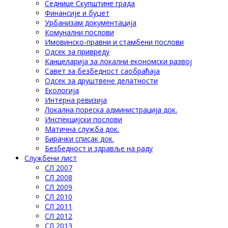
Седнице Скупштине града
Финансије и буџет
Урбанизам документација
Комунални послови
Имовинско-правни и стамбени послови
Одсек за привреду
Канцеларија за локални економски развој
Савет за безбедност саобраћаја
Одсек за друштвене делатности
Eкологија
Интерна ревизија
Локална пореска администрација док.
Инспекцијски послови
Матична служба док.
Бирачки списак док.
Безбедност и здравље на раду
Службени лист
СЛ 2007
СЛ 2008
СЛ 2009
СЛ 2010
СЛ 2011
СЛ 2012
СЛ 2013