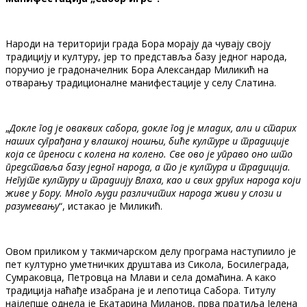
Народи на територији града Бора морају да чувају своју
традицију и културу, јер то представља базу једног народа,
поручио је градоначелник Бора Александар Миликић на
отварању традиционалне манифестације у селу Слатина.
„
Докле год је оваквих сабора, докле год је младих, али и старих
наших суграђана у влашкој ношњи, биће културе и традиције
која се преноси с колена на колено. Све ово је управо оно што
представља базу једног народа, а то је култура и традиција.
Негујте културу и традиију Влаха, као и свих других народа који
живе у Бору. Много људи различитих народа живи у слози и
разумевању
“, истакао је Миликић.
Овом приликом у такмичарском делу програма наступиило је
пет културно уметничких друштава из Сикола, Босилеграда,
Сумраковца, Петровца на Млави и села домаћина. А како
традиција наћађе изабрана је и лепотица Сабора. Титулу
најлепше однела је Екатарина Миланов, прва пратиља Јелена