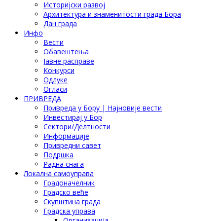
Историјски развој
Архитектура и знаменитости града Бора
Дан града
Инфо
Вести
Обавештења
Јавне расправе
Конкурси
Одлуке
Огласи
ПРИВРЕДА
Привреда у Бору | Најновије вести
Инвестирај у Бор
Сектори/Делтности
Информације
Привредни савет
Подршка
Радна снага
Локална самоуправа
Градоначелник
Градско веће
Скупштина града
Градска управа
Организација