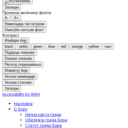
Затвори
Промени величину фонта
A-
A+
Навигација тастатуром
Oмогући читљив фонт
Контраст
Изабери боју
black
white
green
blue
red
orange
yellow
navi
Подвуци линкове
Означи линкове
Ресетуј подешавања
Инвертуј боје
Уклони анимације
Уклони стилове
Затвори
Accessibility by WAH
Насловна
О Бору
Лична карта града
Обележја града Бора
Статут града Бора