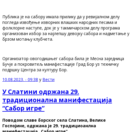
Публика је на сабору имала прилику да у ревијалном делу
погледа извођeње изворних влашких народних песама и
фолклорне наступе, док је у такмичарском делу програма
организован избор за најлепшу девојку сабора и надметање у
брзом мотању клубчета.
Организатор овогодишњег сабора била је Месна заједница
Бучје а покровитељ манифестације Град Бор уз техничку
подршку Центра за културу Бор.
10.08.2023. - 09:38
у
Вести
У Слатини одржана 29.
традиционална манифестација
“Сабор игре”
Поводом славе борског села Слатина, Велике
Госпојине, одржана је 29. традициоанлна
манифестација „Сабор игре“.