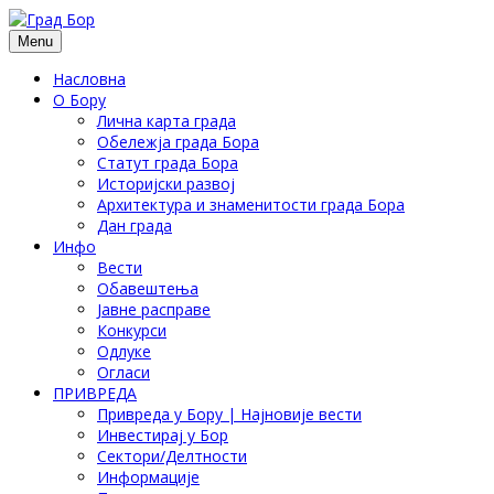
Menu
Насловна
О Бору
Лична карта града
Обележја града Бора
Статут града Бора
Историјски развој
Архитектура и знаменитости града Бора
Дан града
Инфо
Вести
Обавештења
Јавне расправе
Конкурси
Одлуке
Огласи
ПРИВРЕДА
Привреда у Бору | Најновије вести
Инвестирај у Бор
Сектори/Делтности
Информације