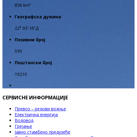
856 km²
Географска дужина
22° 05′ ИГД
Позивни број
030
Поштански број
19210
СЕРВИСНЕ ИНФОРМАЦИЈЕ
Превоз – редови вожње
Електрична енергија
Водовод
Грејање
Јавно стамбено предузеће