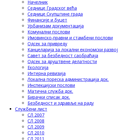
Начелник
Седнице Градског већа
Седнице Скупштине града
Финансије и буџет
Урбанизам документација
Комунални послови
Имовинско-правни и стамбени послови
Одсек за привреду
Канцеларија за локални економски развој
Савет за безбедност саобраћаја
Одсек за друштвене делатности
Eкологија
Интерна ревизија
Локална пореска администрација док.
Инспекцијски послови
Матична служба док.
Бирачки списак док.
Безбедност и здравље на раду
Службени лист
СЛ 2007
СЛ 2008
СЛ 2009
СЛ 2010
СЛ 2011