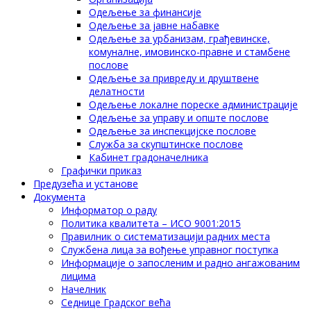
Одељење за финансије
Одељење за јавне набавке
Одељење за урбанизам, грађевинске,
комуналне, имовинско-правне и стамбене
послове
Одељење за привреду и друштвене
делатности
Одељење локалне пореске администрације
Одељење за управу и опште послове
Одељење за инспекцијске послове
Служба за скупштинске послове
Кабинет градоначелника
Графички приказ
Предузећа и установе
Документа
Информатор о раду
Политика квалитета – ИСО 9001:2015
Правилник о систематизацији радних места
Службена лица за вођење управног поступка
Информације о запосленим и радно ангажованим
лицима
Начелник
Седнице Градског већа