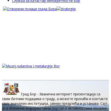
Служба за катастар непокретности Бор
Град Бор - Званична интернет презентација са
свим битним подацима о граду, а можете пронаћи и контакте
свих значајних институција, јавних предузећа и установа. Сајт
је и званични информативни портал о активностима локалне