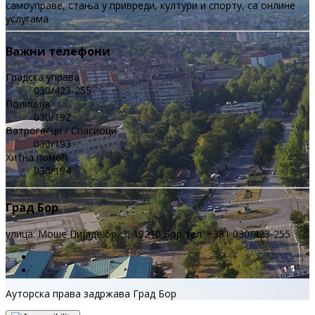
самоуправе, стања у привреди, култури и спорту, са онлине
услугама.
Важни телефони
Градска управа
030/423-255
Полиција
030/192
Ватрогасци / Спасиоци
030/193
Хитна помоћ
030/194
Град Бор
улица: Моше Пијаде бр. 3, 19210 Бор тел: +381 030/423-255
Ауторска права задржава Град Бор