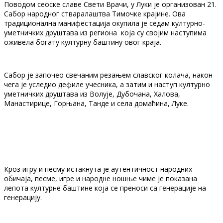
Поводом сеоске славе Свети Врачи, у Луки је организован 21.
Сабор народног стваралаштва Тимочке крајине. Ова
традиционална манифестација окупила је седам културно-
уметничких друштава из региона која су својим наступима
оживела богату културну баштину овог краја.
Сабор је започео свечаним резањем славског колача, након
чега је уследио дефиле учесника, а затим и наступ културно
уметничких друштава из Волује, Дубочана, Халова,
Манастирице, Горњана, Танде и села домаћина, Луке.
Кроз игру и песму истакнута је аутентичност народних
обичаја, песме, игре и народне ношње чиме је показана
лепота културне баштине која се преноси са генерације на
генерацију.