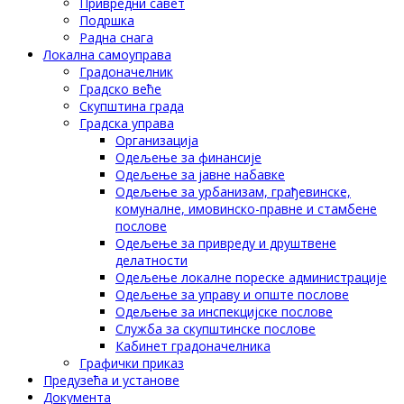
Привредни савет
Подршка
Радна снага
Локална самоуправа
Градоначелник
Градско веће
Скупштина града
Градска управа
Организација
Одељење за финансије
Одељење за јавне набавке
Одељење за урбанизам, грађевинске,
комуналне, имовинско-правне и стамбене
послове
Одељење за привреду и друштвене
делатности
Одељење локалне пореске администрације
Одељење за управу и опште послове
Одељење за инспекцијске послове
Служба за скупштинске послове
Кабинет градоначелника
Графички приказ
Предузећа и установе
Документа