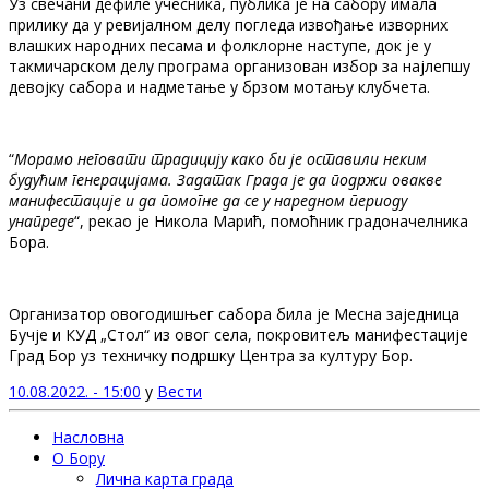
Уз свечани дефиле учесника, публика је на сабору имала
прилику да у ревијалном делу погледа извођање изворних
влашких народних песама и фолклорне наступе, док је у
такмичарском делу програма организован избор за најлепшу
девојку сабора и надметање у брзом мотању клубчета.
“
Морамо неговати традицију како би је оставили неким
будућим генерацијама. Задатак Града је да подржи овакве
манифестације и да помогне да се у наредном периоду
унапреде
“, рекао је Никола Марић, помоћник градоначелника
Бора.
Организатор овогодишњег сабора била је Месна заједница
Бучје и КУД „Стол“ из овог села, покровитељ манифестације
Град Бор уз техничку подршку Центра за културу Бор.
10.08.2022. - 15:00
у
Вести
Насловна
О Бору
Лична карта града