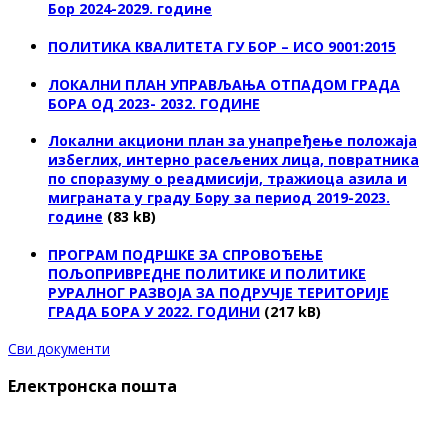
Бор 2024-2029. године
ПОЛИТИКА КВАЛИТЕТА ГУ БОР – ИСО 9001:2015
ЛОКАЛНИ ПЛАН УПРАВЉАЊА ОТПАДОМ ГРАДА
БОРА ОД 2023- 2032. ГОДИНЕ
Локални акциони план за унапређење положаја
избеглих, интерно расељених лица, повратника
по споразуму о реадмисији, тражиоца азила и
миграната у граду Бору за период 2019-2023.
године
(83 kB)
ПРОГРАМ ПОДРШКЕ ЗА СПРОВОЂЕЊЕ
ПОЉОПРИВРЕДНЕ ПОЛИТИКЕ И ПОЛИТИКЕ
РУРАЛНОГ РАЗВОЈА ЗА ПОДРУЧЈЕ ТЕРИТОРИЈЕ
ГРАДА БОРА У 2022. ГОДИНИ
(217 kB)
Сви документи
Електронска пошта