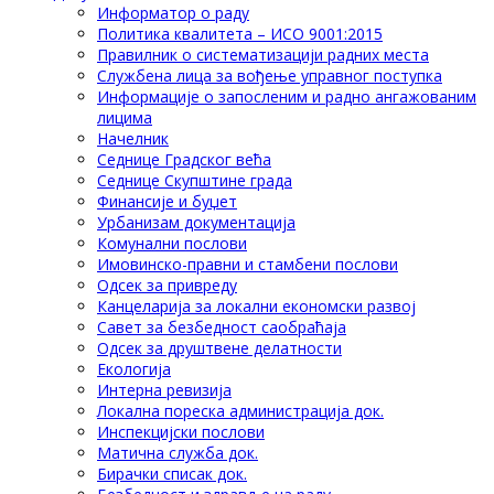
Информатор о раду
Политика квалитета – ИСО 9001:2015
Правилник о систематизацији радних места
Службена лица за вођење управног поступка
Информације о запосленим и радно ангажованим
лицима
Начелник
Седнице Градског већа
Седнице Скупштине града
Финансије и буџет
Урбанизам документација
Комунални послови
Имовинско-правни и стамбени послови
Одсек за привреду
Канцеларија за локални економски развој
Савет за безбедност саобраћаја
Одсек за друштвене делатности
Eкологија
Интерна ревизија
Локална пореска администрација док.
Инспекцијски послови
Матична служба док.
Бирачки списак док.