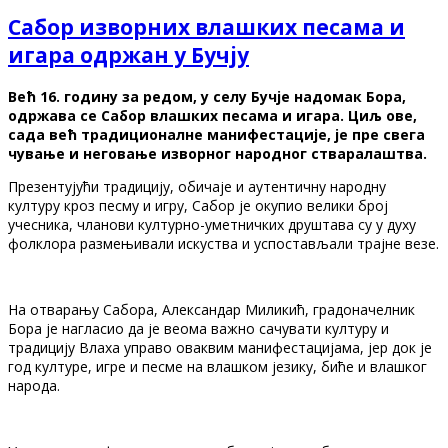
Сабор изворних влашких песама и
игара одржан у Бучју
Већ 16. годину за редом, у селу Бучје надомак Бора,
одржaва се Сабор влашких песама и игара. Циљ ове,
сада већ традиционалне манифестације, је пре свега
чување и неговање изворног народног стваралаштва.
Презентујући традицију, обичаје и аутентичну народну
културу кроз песму и игру, Сабор је окупио велики број
учесника, чланови културно-уметничких друштава су у духу
фолклора размењивали искуства и успостављали трајне везе.
На отварању Сабора, Александар Миликић, градоначелник
Бора је нагласио да је веома важно сачувати културу и
традицију Влаха управо оваквим манифестацијама, јер док је
год културе, игре и песме на влашком језику, биће и влашког
народа.