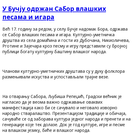
У Бучју одржан Сабор влашких
песама и игара
Већ 17. годину за редом, у селу Бучје надомак Бора, одржaва
се Сабор влашких песама и игара. Културно-уметничка
друштва из села домаћина и гости из Дубочана, Никиоличева,
Рготине и Зајечара кроз песму и игру представили су бројној
публици богату културну баштину влашког народа.
Чланови културно-уметничких друштава су у духу фолклора
размењивали искуства и успостављали трајне везе.
На отварању Сабора, Љубиша Репеџић, Градски већник је
нагласио да је веома важно одржавање оваквих
манифестација како би се сачувало и неговало изворно
народно стваралаштво. Презентацијом традиције и обичаја,
сачуваће се од заборава култура једног народа и пренети и на
генерације које тек долазе. Док је год културе, игре и песме
на влашком језику, биће и влашког народа.