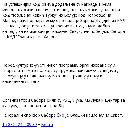
Најуспешнијим КУД-овима додељене су награде. Према
мишљењу жирија најаутентичнију ношњу имали су чланови
КУД “Јовица Јанковић Турку” из Волује код Петровца на
Млави, најизворнију песму отпевала је Зорица Дудејић из КУД
“Танда”, док је Вељко Ступаревић из КУД “Лука” добио
награду за најизворније свирање. Свеукупни победник Сабора
је КУД “Граничар” из Халова.
Поред културно-уметничког програма, организована су и
спортска такмичења која су пружила прилику учесницима да
се окушају у надвлачењу конопца, трчању у џаку и
надвлачењу штапа.
Организатори Сабора били су КУД “Лука, МЗ Лука и Центар за
културу, а покровитељ град Бор.
Генерални спонзор Сабора био је Влашки национални Савет.
15.07.2024. - 09:39
у
Вести