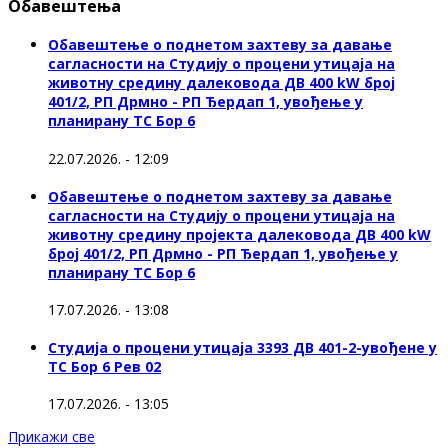
Обавештења
Обавештење о поднетом захтеву за давање
сагласности на Студију о процени утицаја на
животну средину далековода ДВ 400 kW број
401/2, РП Дрмно - РП Ђердап 1, увођење у
планирану ТС Бор 6
22.07.2026. - 12:09
Обавештење о поднетом захтеву за давање
сагласности на Студију о процени утицаја на
животну средину пројекта далековода ДВ 400 kW
број 401/2, РП Дрмно - РП Ђердап 1, увођење у
планирану ТС Бор 6
17.07.2026. - 13:08
Студија о процени утицаја 3393 ДВ 401-2-увођене у
ТС Бор 6 Рев 02
17.07.2026. - 13:05
Прикажи све