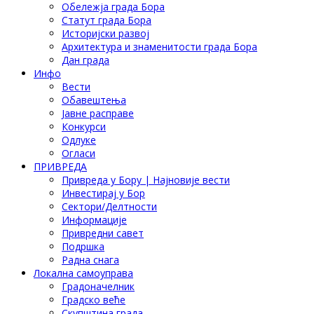
Обележја града Бора
Статут града Бора
Историјски развој
Архитектура и знаменитости града Бора
Дан града
Инфо
Вести
Обавештења
Јавне расправе
Конкурси
Одлуке
Огласи
ПРИВРЕДА
Привреда у Бору | Најновије вести
Инвестирај у Бор
Сектори/Делтности
Информације
Привредни савет
Подршка
Радна снага
Локална самоуправа
Градоначелник
Градско веће
Скупштина града