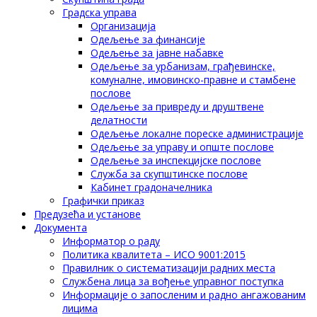
Градска управа
Организација
Одељење за финансије
Одељење за јавне набавке
Одељење за урбанизам, грађевинске,
комуналне, имовинско-правне и стамбене
послове
Одељење за привреду и друштвене
делатности
Одељење локалне пореске администрације
Одељење за управу и опште послове
Одељење за инспекцијске послове
Служба за скупштинске послове
Кабинет градоначелника
Графички приказ
Предузећа и установе
Документа
Информатор о раду
Политика квалитета – ИСО 9001:2015
Правилник о систематизацији радних места
Службена лица за вођење управног поступка
Информације о запосленим и радно ангажованим
лицима