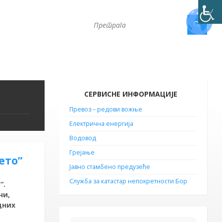
СЕРВИСНЕ ИНФОРМАЦИЈЕ
Превоз – редови вожње
Електрична енергија
Водовод
Грејање
ето”
Јавно стамбено предузеће
Служба за катастар непокретности Бор
“.
чи,
дних