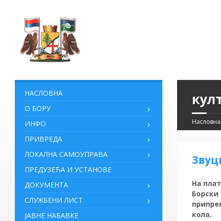
НАСЛОВНА
кул
О БОРУ
Насловна
ИНФО
ПРИВРЕДА
ЛОКАЛНА САМОУПРАВА
Звуц
ПРЕДУЗЕЋА И УСТАНОВЕ
На плат
ДОКУМЕНТА
Борски 
СЛУЖБЕНИ ЛИСТ
припре
кола.
ЈАВНЕ НАБАВКЕ