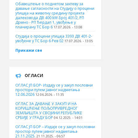
Обавештење о поднетом захтеву за
давање сагласности на Студију о процени
утицаја на животну средину пројекта
далековода ДВ 400 kW број 401/2, РП
Дрмно - РП Ђердап 1, увођење у
планирану ТС Бор 6
17.07.2026. - 13:08
Студија о процени утицаја 3393 ДВ 401-2-
увођене у ТС Бор 6 Рев 02
17.07.2026. - 13:05
Прикажи све
ОГЛАСИ
ОГЛАС ЈП БОР- Издају се у закуп пословни
простори путем јавног надметања
12.06.2026
12.06.2026. - 11:35
ОГЛАС ЗА ДАВАЊЕ У ЗАКУП И НА
КОРИШЋЕЊЕ ПОЉОПРИВРЕДНОГ
ЗЕМЉИШТА У СВОЈИНИ РЕПУБЛИКЕ
СРБИЈЕ У ГРАДУ БОР
04.12.2025. - 14:01
ОГЛАС ЈП БОР – Издаје се у закуп пословни
простор путем јавног надметања
21.11.2025.
21.11.2025. - 06:57