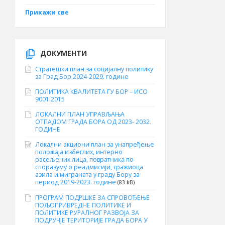
Прикажи све
ДОКУМЕНТИ
Стратешки план за социјалну политику
за Град Бор 2024-2029. године
ПОЛИТИКА КВАЛИТЕТА ГУ БОР – ИСО
9001:2015
ЛОКАЛНИ ПЛАН УПРАВЉАЊА
ОТПАДОМ ГРАДА БОРА ОД 2023- 2032.
ГОДИНЕ
Локални акциони план за унапређење
положаја избеглих, интерно
расељених лица, повратника по
споразуму о реадмисији, тражиоца
азила и миграната у граду Бору за
период 2019-2023. године
(83 kB)
ПРОГРАМ ПОДРШКЕ ЗА СПРОВОЂЕЊЕ
ПОЉОПРИВРЕДНЕ ПОЛИТИКЕ И
ПОЛИТИКЕ РУРАЛНОГ РАЗВОЈА ЗА
ПОДРУЧЈЕ ТЕРИТОРИЈЕ ГРАДА БОРА У