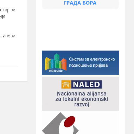
нтар за
ија
станова