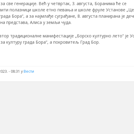
за све генерације. Већ у четвртак, 3. августа, Боранима ће се
вити полазници школе етно певања и школе фруле Установе „Це
града Бора“, а за најмлађе суграђане, 8. августа планирана је деч
на представа, Алиса у земљи чуда.
атор традиционалне манифестације „Борско културно лето“ је У
за културу града Бора“, а покровитељ Град Бор.
023. - 08:31
у
Вести