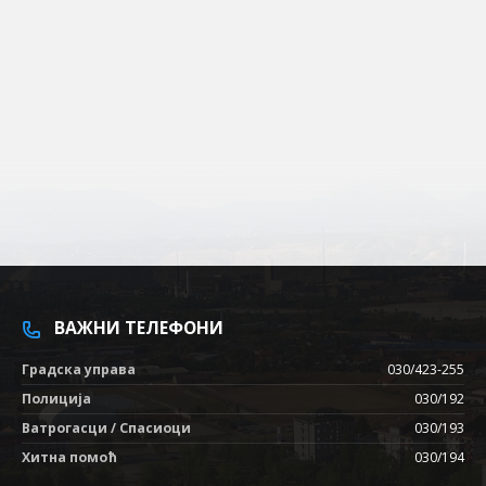
ВАЖНИ ТЕЛЕФОНИ
Градска управа
030/423-255
Полиција
030/192
Ватрогасци / Спасиоци
030/193
Хитна помоћ
030/194