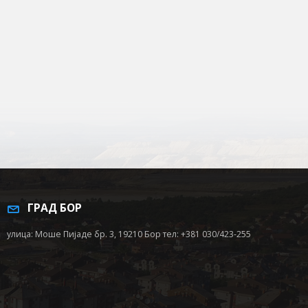
ГРАД БОР
улица: Моше Пијаде бр. 3, 19210 Бор тел: +381 030/423-255