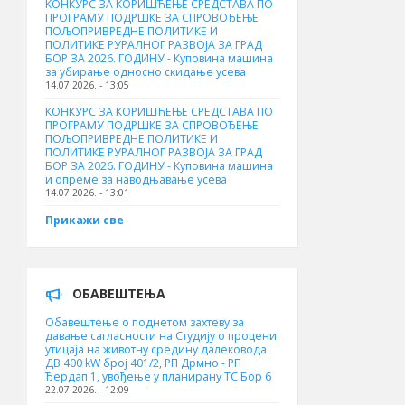
КОНКУРС ЗА КОРИШЋЕЊЕ СРЕДСТАВА ПО
ПРОГРАМУ ПОДРШКЕ ЗА СПРОВОЂЕЊЕ
ПОЉОПРИВРЕДНЕ ПОЛИТИКЕ И
ПОЛИТИКЕ РУРАЛНОГ РАЗВОЈА ЗА ГРАД
БОР ЗА 2026. ГОДИНУ - Куповинa машина
за убирање односно скидање усева
14.07.2026. - 13:05
КОНКУРС ЗА КОРИШЋЕЊЕ СРЕДСТАВА ПО
ПРОГРАМУ ПОДРШКЕ ЗА СПРОВОЂЕЊЕ
ПОЉОПРИВРЕДНЕ ПОЛИТИКЕ И
ПОЛИТИКЕ РУРАЛНОГ РАЗВОЈА ЗА ГРАД
БОР ЗА 2026. ГОДИНУ - Куповина машина
и опреме за наводњавање усева
14.07.2026. - 13:01
Прикажи све
ОБАВЕШТЕЊА
Обавештење о поднетом захтеву за
давање сагласности на Студију о процени
утицаја на животну средину далековода
ДВ 400 kW број 401/2, РП Дрмно - РП
Ђердап 1, увођење у планирану ТС Бор 6
22.07.2026. - 12:09