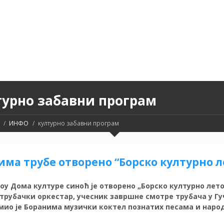
турно забавни програм
ИНФО
културно забавни програм
има трубе отворено “Борско културно л
оу Дома културе синоћ је отворено „Борско културно лето
трубачки оркестар, учесник завршне смотре трубача у Гу
мио је Боранима музички коктел познатих песама и наро