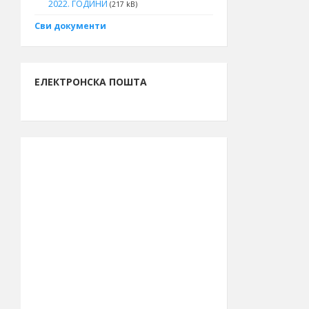
2022. ГОДИНИ
(217 kB)
Сви документи
ЕЛЕКТРОНСКА ПОШТА
ИНФОРМАЦИЈЕ О БОРУ
13.261.762.261
Буџет за 2026.
рсд
годину
48.615
Број становника
(попис 2011.)
39.990
Број бирача
(септембар
2023.)
44° 04′ СГШ
Географска