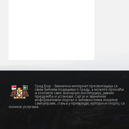
ширина
856 km²
Површина
општине
22° 05′ ИГД
Географска
дужина
030
Позивни број
19210
Поштански број
Град Бор - Званична интернет презентација са
свим битним подацима о граду, а можете пронаћи
и контакте свих значајних институција, јавних
предузећа и установа. Сајт је и званични
информативни портал о активностима локалне
самоуправе, стања у привреди, култури и спорту, са
онлине услугама.