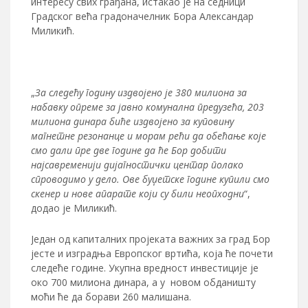
интересу свих грађана, истакао је на седници
Градског већа градоначелник Бора Александар
Миликић.
„
За следећу годину издвојено је 380 милиона за
набавку опреме за јавно комунална предузећа, 203
милиона динара биће издвојено за куповину
магнетне резонанце и морам рећи да обећање које
смо дали пре две године да ће Бор добити
најсавременији дијагностички центар полако
спроводимо у дело. Ове буџетске године купили смо
скенер и нове апарате који су били неопходни
“,
додао је Миликић.
Један од капиталних пројеката важних за град Бор
јесте и изградња Европског вртића, која ће почети
следеће године. Укупна вредност инвестиције је
око 700 милиона динара, а у новом обданишту
моћи ће да борави 260 малишана.