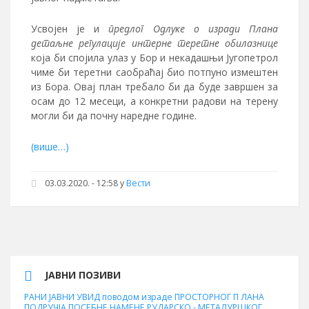
Усвојен је и
предлог Одлуке о изради Плана
детаљне регулације интерне теретне обилазнице
која би спојила улаз у Бор и некадашњи Југопетрол
чиме би теретни саобраћај био потпуно измештен
из Бора. Овај план требало би да буде завршен за
осам до 12 месеци, а конкретни радови на терену
могли би да почну наредне године.
(више…)
03.03.2020. - 12:58
у
Вести
ЈАВНИ ПОЗИВИ
РАНИ ЈАВНИ УВИД поводом израде ПРОСТОРНОГ П ЛАНА
ПОДРУЧЈА ПОСЕБНЕ НАМЕНЕ РУДАРСКО - МЕТАЛУРШКОГ