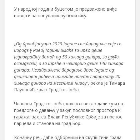
У наредној години буџетом је предвижено виђе
новца и за популациону политику.
„
Од првог јануара 2023.године све породиље које се
породе у новој години имаће за прво дете
једнократну помоћ од 50 хиљада динара, за друго,
осамдесет, а за треће и четврто дете 140 хиљада
динара. Незапошљене породиље прве године од
дететовог рођења примаће новчану надокнаду 20
хиљада динара на месечном нивоу
“, рекла је Тамара
Пауновић, члан Градског већа.
Чланови Градског већа зелено светло дали су и на
предлоге о давању у закуп пословног простора и
гаража, захтев Влади Републике Србије за пренос
парцела и станова на град Бор.
Коначну реч, даће одборници на Скупштини града