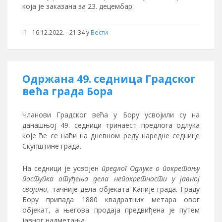
која је заказана за 23. децембар.
16.12.2022. - 21:34
у
Вести
Одржана 49. седница Градског
већа града Бора
Чланови Градског већа у Бору усвојили су на
данашњој 49. седници тринаест предлога одлука
које ће се наћи на дневном реду наредне седнице
Скупштине града.
На седници је усвојен
предлог Одлуке о покретању
поступка отуђења дела непокретности у јавној
својини
, тачније дела објеката Капије града. Граду
Бору припада 1880 квадратних метара овог
објекат, а његова продаја предвиђена је путем
јавног надметања.