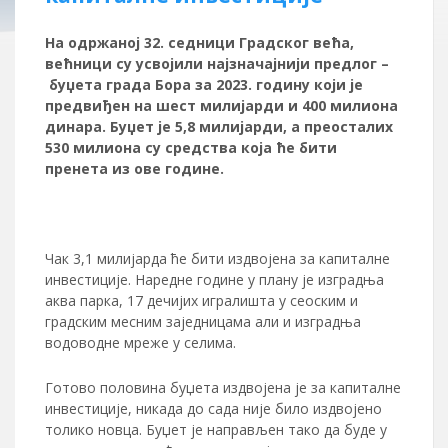
На одржаној 32. седници Градског већа,
већници су усвојили најзначајнији предлог –
буџета града Бора за 2023. годину који је
предвиђен на шест милијарди и 400 милиона
динара. Буџет је 5,8 милијарди, а преосталих
530 милиона су средства која ће бити
пренета из ове године.
Чак 3,1 милијарда ће бити издвојена за капиталне
инвестиције. Наредне године у плану је изградња
аква парка, 17 дечијих игралишта у сеоским и
градским месним заједницама али и изградња
водоводне мреже у селима.
Готово половина буџета издвојена је за капиталне
инвестиције, никада до сада није било издвојено
толико новца. Буџет је направљен тако да буде у