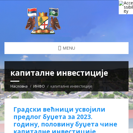
MENU
капиталне инвестиције
Насловна
ИНФО
капиталне инвестиције
Градски већници усвојили
предлог буџета за 2023.
годину, половину буџета чине
капиталне инвестиције