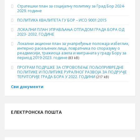
Стратешки план за социјалну политику за Град Бор 2024-
2029. године
ПОЛИТИКА КВАЛИТЕТА ГУ БОР – ИСО 9001:2015
ЛОКАЛНИ ПЛАН УПРАВЉАЊА ОТПАДОМ ГРАДА БОРА ОД
2023- 2032. ГОДИНЕ
Локални акциони план за унапређење положаја избеглих,
интерно расељених лица, повратника по споразуму о
реадмисији, тражиоца азила и миграната у граду Бору за
период 2019-2023. године
(83 kB)
ПРОГРАМ ПОДРШКЕ ЗА СПРОВОЂЕЊЕ ПОЉОПРИВРЕДНЕ
ПОЛИТИКЕ И ПОЛИТИКЕ РУРАЛНОГ РАЗВОЈА ЗА ПОДРУЧЈЕ
ТЕРИТОРИЈЕ ГРАДА БОРА У 2022. ГОДИНИ
(217 kB)
Сви документи
ЕЛЕКТРОНСКА ПОШТА