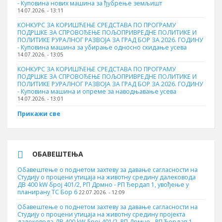
- Куповина нових машина за ђубрење земљишт
14.07.2026. - 13:11
КОНКУРС ЗА КОРИШЋЕЊЕ СРЕДСТАВА ПО ПРОГРАМУ
ПОДРШКЕ ЗА СПРОВОЂЕЊЕ ПОЉОПРИВРЕДНЕ ПОЛИТИКЕ И
ПОЛИТИКЕ РУРАЛНОГ РАЗВОЈА ЗА ГРАД БОР ЗА 2026. ГОДИНУ
- Куповинa машина за убирање односно скидање усева
14.07.2026. - 13:05
КОНКУРС ЗА КОРИШЋЕЊЕ СРЕДСТАВА ПО ПРОГРАМУ
ПОДРШКЕ ЗА СПРОВОЂЕЊЕ ПОЉОПРИВРЕДНЕ ПОЛИТИКЕ И
ПОЛИТИКЕ РУРАЛНОГ РАЗВОЈА ЗА ГРАД БОР ЗА 2026. ГОДИНУ
- Куповина машина и опреме за наводњавање усева
14.07.2026. - 13:01
Прикажи све
ОБАВЕШТЕЊА
Обавештење о поднетом захтеву за давање сагласности на
Студију о процени утицаја на животну средину далековода
ДВ 400 kW број 401/2, РП Дрмно - РП Ђердап 1, увођење у
планирану ТС Бор 6
22.07.2026. - 12:09
Обавештење о поднетом захтеву за давање сагласности на
Студију о процени утицаја на животну средину пројекта
далековода ДВ 400 kW број 401/2, РП Дрмно - РП Ђердап 1,