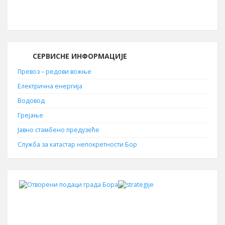
19210
СЕРВИСНЕ ИНФОРМАЦИЈЕ
Превоз – редови вожње
Електрична енергија
Водовод
Грејање
Јавно стамбено предузеће
Служба за катастар непокретности Бор