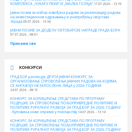
КОМПЛЕКСА „ЧУКАРУ ПЕКИ” И „МАЛКА ГОЛАЈА”
17.07.2026. - 13:19
Јавни позив за избор извођача радова за реализацију радова
на инвестиционом одржавању и унапређењу својстава
зграда
09.07.2026. - 13:36
ЈАВНИ ПОЗИВ ЗА ДОДЕЛУ ОКТOБАРСКЕ НАГРАДЕ ГРАДА БОРА
07.07.2026. - 08:01
Прикажи све
КОНКУРСИ
ГРАД БОР расписује ДРУГИ ЈАВНИ КОНКУРС ЗА
ОРГАНИЗОВАЊЕ СПРОВОЂЕЊА ЈАВНИХ РАДОВА НА КОЈИМА
СЕ АНГАЖУЈУ НЕЗАПОСЛЕНА ЛИЦА у 2026. ГОДИНИ
24.07.2026. - 08:15
КОНКУРС ЗА КОРИШЋЕЊЕ СРЕДСТАВА ПО ПРОГРАМУ
ПОДРШКЕ ЗА СПРОВОЂЕЊЕ ПОЉОПРИВРЕДНЕ ПОЛИТИКЕ И
ПОЛИТИКЕ РУРАЛНОГ РАЗВОЈА ЗА ГРАД БОР ЗА 2026. ГОДИНУ
- Куповина нове опреме у пчеларству
14.07.2026. - 13:14
КОНКУРС ЗА КОРИШЋЕЊЕ СРЕДСТАВА ПО ПРОГРАМУ
ПОДРШКЕ ЗА СПРОВОЂЕЊЕ ПОЉОПРИВРЕДНЕ ПОЛИТИКЕ И
ПОЛИТИКЕ РУРАЛНОГ РАЗВОЈА ЗА ГРАД БОР ЗА 2026. ГОДИНУ