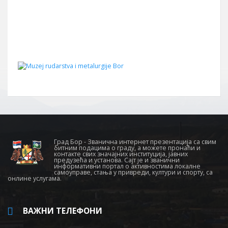
Град Бор - Званична интернет презентација са свим
битним подацима о граду, а можете пронаћи и
контакте свих значајних институција, јавних
предузећа и установа. Сајт је и званични
информативни портал о активностима локалне
самоуправе, стања у привреди, култури и спорту, са
онлине услугама.
ВАЖНИ ТЕЛЕФОНИ