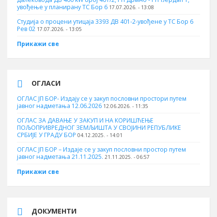
увођење у планирану ТС Бор 6
17.07.2026. - 13:08
Студија о процени утицаја 3393 ДВ 401-2-увођене у ТС Бор 6
Рев 02
17.07.2026. - 13:05
Прикажи све
ОГЛАСИ
ОГЛАС ЈП БОР- Издају се у закуп пословни простори путем
јавног надметања 12.06.2026
12.06.2026. - 11:35
ОГЛАС ЗА ДАВАЊЕ У ЗАКУП И НА КОРИШЋЕЊЕ
ПОЉОПРИВРЕДНОГ ЗЕМЉИШТА У СВОЈИНИ РЕПУБЛИКЕ
СРБИЈЕ У ГРАДУ БОР
04.12.2025. - 14:01
ОГЛАС ЈП БОР – Издаје се у закуп пословни простор путем
јавног надметања 21.11.2025.
21.11.2025. - 06:57
Прикажи све
ДОКУМЕНТИ