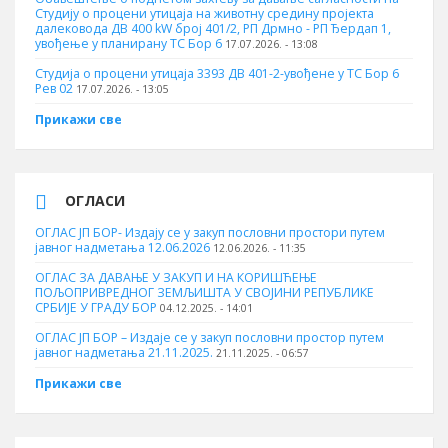
Студију о процени утицаја на животну средину пројекта
далековода ДВ 400 kW број 401/2, РП Дрмно - РП Ђердап 1,
увођење у планирану ТС Бор 6
17.07.2026. - 13:08
Студија о процени утицаја 3393 ДВ 401-2-увођене у ТС Бор 6
Рев 02
17.07.2026. - 13:05
Прикажи све
ОГЛАСИ
ОГЛАС ЈП БОР- Издају се у закуп пословни простори путем
јавног надметања 12.06.2026
12.06.2026. - 11:35
ОГЛАС ЗА ДАВАЊЕ У ЗАКУП И НА КОРИШЋЕЊЕ
ПОЉОПРИВРЕДНОГ ЗЕМЉИШТА У СВОЈИНИ РЕПУБЛИКЕ
СРБИЈЕ У ГРАДУ БОР
04.12.2025. - 14:01
ОГЛАС ЈП БОР – Издаје се у закуп пословни простор путем
јавног надметања 21.11.2025.
21.11.2025. - 06:57
Прикажи све