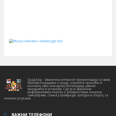
Град Бор - Званична интернет презентација са свим
битним подацима о граду, а можете пронаћи и
контакте свих значајних институција, јавних
предузећа и установа. Сајт је и званични
информативни портал о активностима локалне
самоуправе, стања у привреди, култури и спорту, са
онлине услугама.
ВАЖНИ ТЕЛЕФОНИ