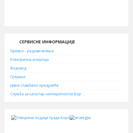
Поштански број
19210
СЕРВИСНЕ ИНФОРМАЦИЈЕ
Превоз – редови вожње
Електрична енергија
Водовод
Грејање
Јавно стамбено предузеће
Служба за катастар непокретности Бор