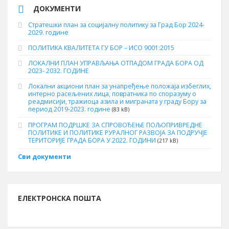
ДОКУМЕНТИ
Стратешки план за социјалну политику за Град Бор 2024-
2029. године
ПОЛИТИКА КВАЛИТЕТА ГУ БОР – ИСО 9001:2015
ЛОКАЛНИ ПЛАН УПРАВЉАЊА ОТПАДОМ ГРАДА БОРА ОД
2023- 2032. ГОДИНЕ
Локални акциони план за унапређење положаја избеглих,
интерно расељених лица, повратника по споразуму о
реадмисији, тражиоца азила и миграната у граду Бору за
период 2019-2023. године
(83 kB)
ПРОГРАМ ПОДРШКЕ ЗА СПРОВОЂЕЊЕ ПОЉОПРИВРЕДНЕ
ПОЛИТИКЕ И ПОЛИТИКЕ РУРАЛНОГ РАЗВОЈА ЗА ПОДРУЧЈЕ
ТЕРИТОРИЈЕ ГРАДА БОРА У 2022. ГОДИНИ
(217 kB)
Сви документи
ЕЛЕКТРОНСКА ПОШТА