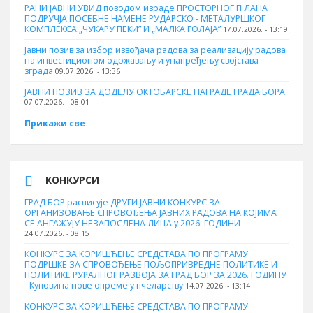
РАНИ ЈАВНИ УВИД поводом израде ПРОСТОРНОГ П ЛАНА
ПОДРУЧЈА ПОСЕБНЕ НАМЕНЕ РУДАРСКО - МЕТАЛУРШКОГ
КОМПЛЕКСА „ЧУКАРУ ПЕКИ” И „МАЛКА ГОЛАЈА”
17.07.2026. - 13:19
Јавни позив за избор извођача радова за реализацију радова
на инвестиционом одржавању и унапређењу својстава
зграда
09.07.2026. - 13:36
ЈАВНИ ПОЗИВ ЗА ДОДЕЛУ ОКТOБАРСКЕ НАГРАДЕ ГРАДА БОРА
07.07.2026. - 08:01
Прикажи све
КОНКУРСИ
ГРАД БОР расписује ДРУГИ ЈАВНИ КОНКУРС ЗА
ОРГАНИЗОВАЊЕ СПРОВОЂЕЊА ЈАВНИХ РАДОВА НА КОЈИМА
СЕ АНГАЖУЈУ НЕЗАПОСЛЕНА ЛИЦА у 2026. ГОДИНИ
24.07.2026. - 08:15
КОНКУРС ЗА КОРИШЋЕЊЕ СРЕДСТАВА ПО ПРОГРАМУ
ПОДРШКЕ ЗА СПРОВОЂЕЊЕ ПОЉОПРИВРЕДНЕ ПОЛИТИКЕ И
ПОЛИТИКЕ РУРАЛНОГ РАЗВОЈА ЗА ГРАД БОР ЗА 2026. ГОДИНУ
- Куповина нове опреме у пчеларству
14.07.2026. - 13:14
КОНКУРС ЗА КОРИШЋЕЊЕ СРЕДСТАВА ПО ПРОГРАМУ