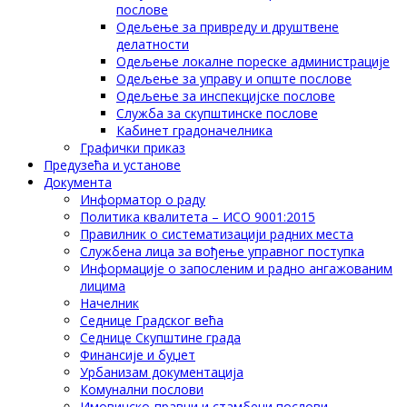
послове
Одељење за привреду и друштвене
делатности
Одељење локалне пореске администрације
Одељење за управу и опште послове
Одељење за инспекцијске послове
Служба за скупштинске послове
Кабинет градоначелника
Графички приказ
Предузећа и установе
Документа
Информатор о раду
Политика квалитета – ИСО 9001:2015
Правилник о систематизацији радних места
Службена лица за вођење управног поступка
Информације о запосленим и радно ангажованим
лицима
Начелник
Седнице Градског већа
Седнице Скупштине града
Финансије и буџет
Урбанизам документација
Комунални послови
Имовинско-правни и стамбени послови