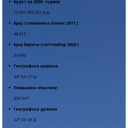
Буџет за 2026. годину
13.261.762.261 рсд
Број становника (попис 2011.)
48.615
Број бирача (септембар 2023.)
39.990
Географска ширина
44° 04′ СГШ
Површина општине
856 km²
Географска дужина
22° 05′ ИГД