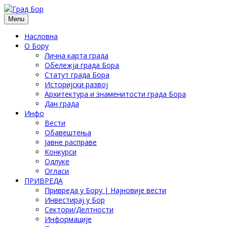
Menu
Насловна
О Бору
Лична карта града
Обележја града Бора
Статут града Бора
Историјски развој
Архитектура и знаменитости града Бора
Дан града
Инфо
Вести
Обавештења
Јавне расправе
Конкурси
Одлуке
Огласи
ПРИВРЕДА
Привреда у Бору | Најновије вести
Инвестирај у Бор
Сектори/Делтности
Информације