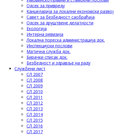
Одсек за привреду
Канцеларија за локални економски развој
Савет за безбедност саобраћаја
Одсек за друштвене делатности
Eкологија
Интерна ревизија
Локална пореска администрација док.
Инспекцијски послови
Матична служба док.
Бирачки списак док.
Безбедност и здравље на раду
Службени лист
СЛ 2007
СЛ 2008
СЛ 2009
СЛ 2010
СЛ 2011
СЛ 2012
СЛ 2013
СЛ 2014
СЛ 2015
СЛ 2016
СЛ 2017