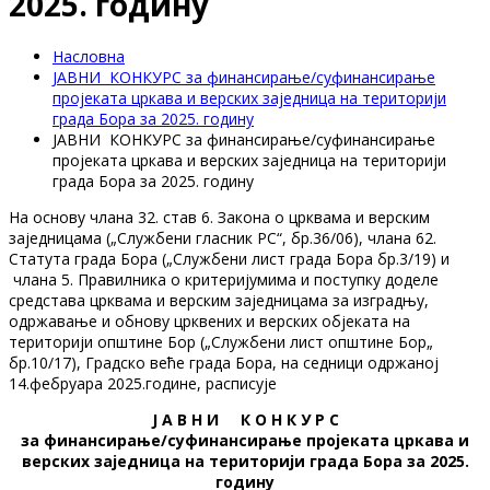
2025. годину
Насловна
JАВНИ КОНКУРС за финансирање/суфинансирање
пројеката цркава и верских заједница на територији
града Бора за 2025. годину
JАВНИ КОНКУРС за финансирање/суфинансирање
пројеката цркава и верских заједница на територији
града Бора за 2025. годину
На основу члана 32. став 6. Закона о црквама и верским
заједницама („Службени гласник РС“, бр.36/06), члана 62.
Статута града Бора („Службени лист града Бора бр.3/19) и
члана 5. Правилника о критеријумима и поступку доделе
средстава црквама и верским заједницама за изградњу,
одржавање и обнову црквених и верских објеката на
територији општине Бор („Службени лист општине Бор„
бр.10/17), Градско веће града Бора, на седници одржаној
14.фебруара 2025.године, расписује
Ј А В Н И К О Н К У Р С
за финансирање
/суфинансирање
пројеката цркава и
верских заједница
на територији
г
рада
Бор
а
за 20
2
5
.
годину