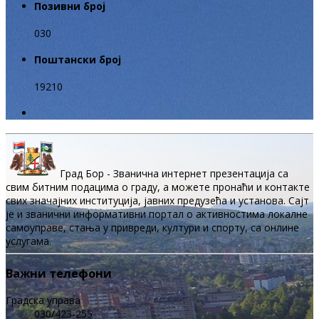
Позивни број
030
Поштански број
19210
Град Бор - Званична интернет презентација са
свим битним подацима о граду, а можете пронаћи и контакте
свих значајних институција, јавних предузећа и установа. Сајт
је и званични информативни портал о активностима локалне
самоуправе, стања у привреди, култури и спорту, са онлине
услугама.
Важни телефони
Градска управа
030/423-255