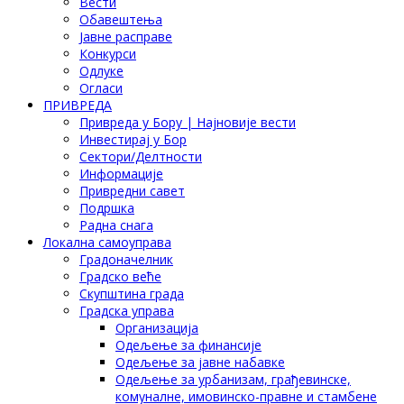
Вести
Обавештења
Јавне расправе
Конкурси
Одлуке
Огласи
ПРИВРЕДА
Привреда у Бору | Најновије вести
Инвестирај у Бор
Сектори/Делтности
Информације
Привредни савет
Подршка
Радна снага
Локална самоуправа
Градоначелник
Градско веће
Скупштина града
Градска управа
Организација
Одељење за финансије
Одељење за јавне набавке
Одељење за урбанизам, грађевинске,
комуналне, имовинско-правне и стамбене