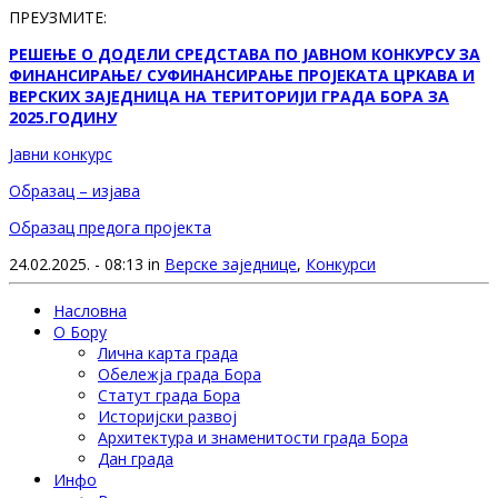
ПРЕУЗМИТЕ:
РЕШЕЊЕ О ДОДЕЛИ СРЕДСТАВА ПО ЈАВНОМ КОНКУРСУ ЗА
ФИНАНСИРАЊЕ/ СУФИНАНСИРАЊЕ ПРОЈЕКАТА ЦРКАВА И
ВЕРСКИХ ЗАЈЕДНИЦА НА ТЕРИТОРИЈИ ГРАДА БОРА ЗА
2025.ГОДИНУ
Јавни конкурс
Образац – изјава
Образац предога пројекта
24.02.2025. - 08:13 in
Верске заједнице
,
Конкурси
Насловна
О Бору
Лична карта града
Обележја града Бора
Статут града Бора
Историјски развој
Архитектура и знаменитости града Бора
Дан града
Инфо