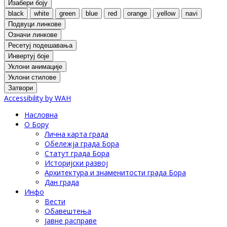
Изабери боју
black
white
green
blue
red
orange
yellow
navi
Подвуци линкове
Означи линкове
Ресетуј подешавања
Инвертуј боје
Уклони анимације
Уклони стилове
Затвори
Accessibility by WAH
Насловна
О Бору
Лична карта града
Обележја града Бора
Статут града Бора
Историјски развој
Архитектура и знаменитости града Бора
Дан града
Инфо
Вести
Обавештења
Јавне расправе