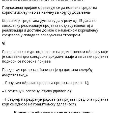
Подносилац пријаве обавезује се да новчана средства
користи искључиво за намену за коју су додељена.
Корисници средстава дужни су да у року од 15 дана по
завршетку реализације пројекта поднесу извештај о
реализацији и доставе доказе о наменском коришћењу
средстава у складу са закљученим Уговором.
V
I
Пријаве на конкурс подносе се на јединственом обрасцу који
је саставни део конкурсне документације и за сваки пројекат
подноси се посебна пријава.
Предлагач пројекта обавезан је да достави следећу
документацију:
– Попуњен образац предлога пројекта (прилог 1.);
– Потисану и оверену Изјаву (прилог 2.);
– Предмер и предрачун радова (за пријаве предлога пројекта
који се односе на градитељску делатност).
Конкурс је обја
вљен у
средствима јавног