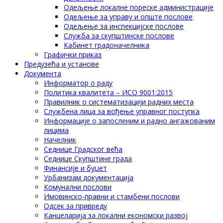
Одељење локалне пореске администрације
Одељење за управу и опште послове
Одељење за инспекцијске послове
Служба за скупштинске послове
Кабинет градоначелника
Графички приказ
Предузећа и установе
Документа
Информатор о раду
Политика квалитета – ИСО 9001:2015
Правилник о систематизацији радних места
Службена лица за вођење управног поступка
Информације о запосленим и радно ангажованим
лицима
Начелник
Седнице Градског већа
Седнице Скупштине града
Финансије и буџет
Урбанизам документација
Комунални послови
Имовинско-правни и стамбени послови
Одсек за привреду
Канцеларија за локални економски развој