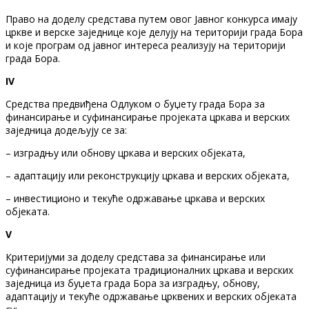
Право на доделу средстава путем овог Јавног конкурса имају
цркве и верске заједнице које делују на територији града Бора
и које програм од јавног интереса реализују на територији
града Бора.
IV
Средства предвиђена Одлуком о буџету града Бора за
финансирање и суфинансирање пројеката цркава и верских
заједница додељују се за:
– изградњу или обнову цркава и верских објеката,
– адаптацију или реконструкцију цркава и верских објеката,
– инвестиционо и текуће одржавање цркава и верских
објеката.
V
Критеријуми за доделу средстава за финансирање или
суфинансирање пројеката традиционалних цркава и верских
заједница из буџета града Бора за изградњу, обнову,
адаптацију и текуће одржавање црквених и верских објеката