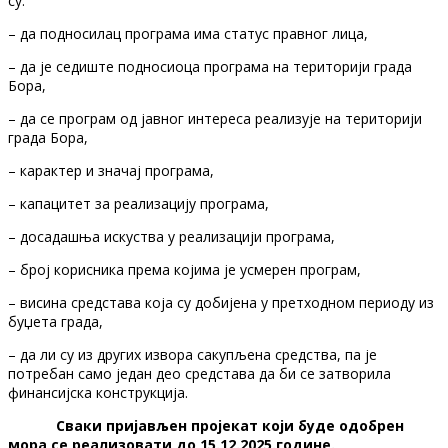
су:
– да подносилац програма има статус правног лица,
– да је седиште подносиоца програма на територији града
Бора,
– да се програм од јавног интереса реализује на територији
града Бора,
– карактер и значај програма,
– капацитет за реализацију програма,
– досадашња искуства у реализацији програма,
– број корисника према којима је усмерен програм,
– висина средстава која су добијена у претходном периоду из
буџета града,
– да ли су из других извора сакупљена средства, па је
потребан само један део средстава да би се затворила
финансијска конструкција.
Сваки пријављен пројекат који буде одобрен
мора се реализовати до
15.12.202
5
.године.