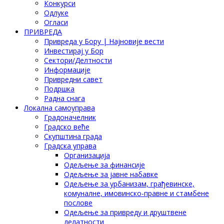
Конкурси
Одлуке
Огласи
ПРИВРЕДА
Привреда у Бору | Најновије вести
Инвестирај у Бор
Сектори/Делтности
Информације
Привредни савет
Подршка
Радна снага
Локална самоуправа
Градоначелник
Градско веће
Скупштина града
Градска управа
Организација
Одељење за финансије
Одељење за јавне набавке
Одељење за урбанизам, грађевинске,
комуналне, имовинско-правне и стамбене
послове
Одељење за привреду и друштвене
делатности