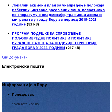
Локални акциони план за унапређење положаја
избеглих, интерно расељених лица, повратника
по споразуму о реадмисији, тражиоца азила и
миграната у граду Бору за период 2019-2023.
године
(83 kB)
ПРОГРАМ ПОДРШКЕ ЗА СПРОВОЂЕЊЕ
ПОЉОПРИВРЕДНЕ ПОЛИТИКЕ И ПОЛИТИКЕ
РУРАЛНОГ РАЗВОЈА ЗА ПОДРУЧЈЕ ТЕРИТОРИЈЕ
ГРАДА БОРА У 2022. ГОДИНИ
(217 kB)
Сви документи
Електронска пошта
Информације о Бору
Понедељак
10.08.2026. - 00:00