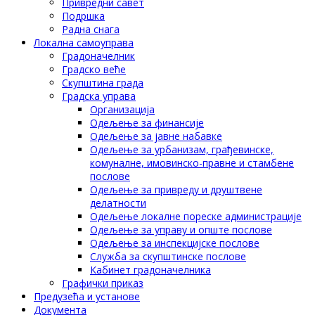
Привредни савет
Подршка
Радна снага
Локална самоуправа
Градоначелник
Градско веће
Скупштина града
Градска управа
Организација
Одељење за финансије
Одељење за јавне набавке
Одељење за урбанизам, грађевинске,
комуналне, имовинско-правне и стамбене
послове
Одељење за привреду и друштвене
делатности
Одељење локалне пореске администрације
Одељење за управу и опште послове
Одељење за инспекцијске послове
Служба за скупштинске послове
Кабинет градоначелника
Графички приказ
Предузећа и установе
Документа