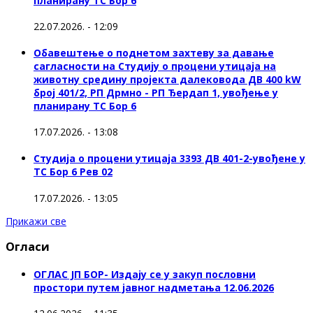
планирану ТС Бор 6
22.07.2026. - 12:09
Обавештење о поднетом захтеву за давање
сагласности на Студију о процени утицаја на
животну средину пројекта далековода ДВ 400 kW
број 401/2, РП Дрмно - РП Ђердап 1, увођење у
планирану ТС Бор 6
17.07.2026. - 13:08
Студија о процени утицаја 3393 ДВ 401-2-увођене у
ТС Бор 6 Рев 02
17.07.2026. - 13:05
Прикажи све
Огласи
ОГЛАС ЈП БОР- Издају се у закуп пословни
простори путем јавног надметања 12.06.2026