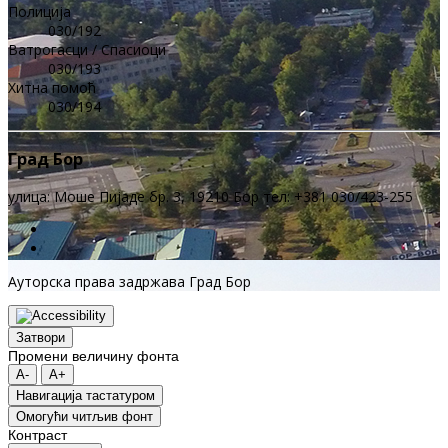
Полиција
030/192
Ватрогасци / Спасиоци
030/193
Хитна помоћ
030/194
Град Бор
улица: Моше Пијаде бр. 3, 19210 Бор тел: +381 030/423-255
Ауторска права задржава Град Бор
Затвори
Промени величину фонта
A-
A+
Навигација тастатуром
Oмогући читљив фонт
Контраст