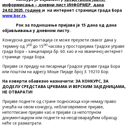
информисања
–
дневни лист ИНФОРМЕР
дана
24.02.2025. године
и
на интернет страници
града
Бор
а
www
.
bor
.
rs
.
Рок за подношење пријава је
15 дана од дана
објављивања у дневном листу.
Конкурсна документација се може преузети сваког дана у
00
00
термину од 7
до 15
часова у просторијама Градске управе
града Бора – канцеларија бр. 60. као и на званичној интернет
страници града Бора.
Пријаве се предају на писарници Градске управе града Бора
или поштом на адресу Моше Пијаде број 3. 19210 Бор.
На коверти обавезно назначити: ЗА КОНКУРС, ЗА
ДОДЕЛУ СРЕДСТАВА ЦРКВАМА И ВЕРСКИМ ЗАЈЕДНИЦАМА,
НЕ ОТВАРАТИ!
Пријаве поднете од стране подносиоца који немају право
учешћа на овом конкурсу, неблаговремене пријаве,
непотписане пријаве као и пријаве са непотпуном
документацијом или поднете на неодговарајућем обрасцу
неће се разматрати.