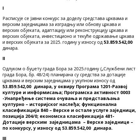
I
Расписује се Јавни конкурс за доделу средстава црквама и
верским заједницама за изградњу или обнову цркава и
верских објеката, адаптацију или реконструкцију цркава и
верских објеката, инвестиционо и текуће одржавање цркава
и верских објеката за 2025. годину у износу од
53.859.542,00
динара.
II
Одлуком о буџету града Бора за 2025.годину („Службени лист
града Бора, бр. 48/24) планирана су средства за дотације
црквама и верским заједницама у укупном износу од
53.859.542,00
динара
, у
оквиру Програма 1
201
-Развој
културе и информисања; Програмска активност 0003
-Унапређење система очувања и представљања
културно – историјског наслеђа; функционална
класификација 840
–
Верске и остале услуге заједници,
позиција 204/0; економска класификација 481-
Дотације
верским заједницама – Верске заједнице –
по конкурсу, у износу од
53.859.542,00
динара.
II
I