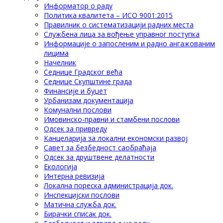
Информатор о раду
Политика квалитета – ИСО 9001:2015
Правилник о систематизацији радних места
Службена лица за вођење управног поступка
Информације о запосленим и радно ангажованим
лицима
Начелник
Седнице Градског већа
Седнице Скупштине града
Финансије и буџет
Урбанизам документација
Комунални послови
Имовинско-правни и стамбени послови
Одсек за привреду
Канцеларија за локални економски развој
Савет за безбедност саобраћаја
Одсек за друштвене делатности
Eкологија
Интерна ревизија
Локална пореска администрација док.
Инспекцијски послови
Матична служба док.
Бирачки списак док.