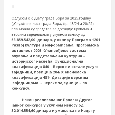
II
Одлуком о буџету града Бора за 2025.годину
(„Службени лист града Бора, бр. 48/24 и 20/25)
планирана су средства за дотације црквама и
верским заједницама у укупном износу од
53.859.542,00
динара
, у
оквиру Програма 1
201
-
Развој културе и информисања; Програмска
активност 0003 -Унапређење система
очувања и представљања културно –
историјског наслеђа; функционална
класификација 840
–
Верске и остале услуге
заједници, позиција 204/0; економска
класификација 481- Дотације
верским
заједницама – Верске заједнице – по
конкурсу
.
Након реализованог Првог и Другог
јавног конкурса у укупном износу од
32.014.554,60
динара и умањења по Нацрту