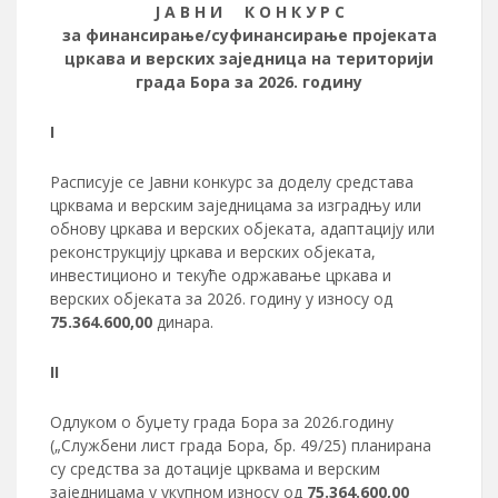
Ј А В Н И К О Н К У Р С
за финансирање
/суфинансирање
пројеката
цркава и верских заједница
на територији
г
рада
Бор
а
за 20
2
6
. годину
I
Расписује се Јавни конкурс за доделу средстава
црквама и верским заједницама за изградњу или
обнову цркава и верских објеката, адаптацију или
реконструкцију цркава и верских објеката,
инвестиционо и текуће одржавање цркава и
верских објеката за 2026. годину у износу од
75.364.600,00
динара.
II
Одлуком о буџету града Бора за 2026.годину
(„Службени лист града Бора, бр. 49/25) планирана
су средства за дотације црквама и верским
заједницама у укупном износу од
75.364.600,00