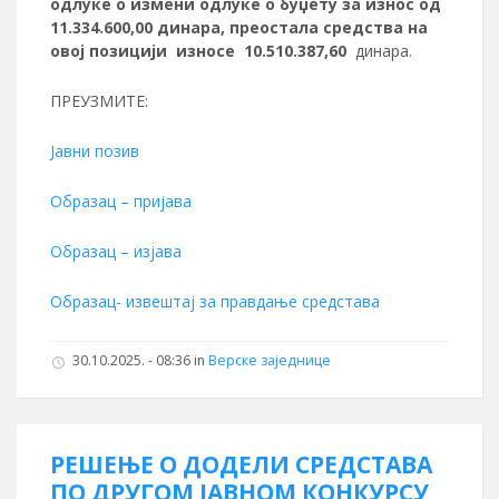
одлуке о измени одлуке о буџету за износ од
11.334.600,00
динара, преостала средства на
овој позицији износе
10.510.387,60
динара.
ПРЕУЗМИТЕ:
Јавни позив
Образац – пријава
Образац – изјава
Образац- извештај за правдање средстава
30.10.2025. - 08:36 in
Верске заједнице
РЕШЕЊЕ О ДОДЕЛИ СРЕДСТАВА
ПО ДРУГОМ ЈАВНОМ КОНКУРСУ