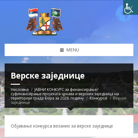
MENU
Верске заједнице
Насловна
ЈАВНИ КОНКУРС за финансирање/
суфинансирање пројеката цркава и верских заједница на
територији града Бора за 2026. годину
Конкурси
Верске
заједнице
Објавање конкурса везаних за верске заједнице