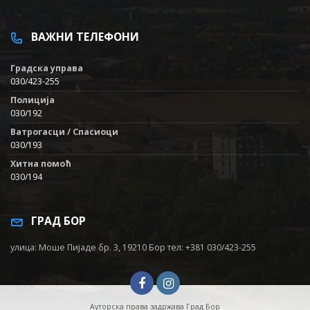
ВАЖНИ ТЕЛЕФОНИ
Градска управа
030/423-255
Полиција
030/192
Ватрогасци / Спасиоци
030/193
Хитна помоћ
030/194
ГРАД БОР
улица: Моше Пијаде бр. 3, 19210 Бор тел: +381 030/423-255
Ауторска права задржава Град Бор