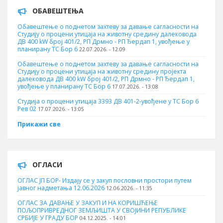
ОБАВЕШТЕЊА
Обавештење о поднетом захтеву за давање сагласности на
Студију о процени утицаја на животну средину далековода
ДВ 400 kW број 401/2, РП Дрмно - РП Ђердап 1, увођење у
планирану ТС Бор 6
22.07.2026. - 12:09
Обавештење о поднетом захтеву за давање сагласности на
Студију о процени утицаја на животну средину пројекта
далековода ДВ 400 kW број 401/2, РП Дрмно - РП Ђердап 1,
увођење у планирану ТС Бор 6
17.07.2026. - 13:08
Студија о процени утицаја 3393 ДВ 401-2-увођене у ТС Бор 6
Рев 02
17.07.2026. - 13:05
Прикажи све
ОГЛАСИ
ОГЛАС ЈП БОР- Издају се у закуп пословни простори путем
јавног надметања 12.06.2026
12.06.2026. - 11:35
ОГЛАС ЗА ДАВАЊЕ У ЗАКУП И НА КОРИШЋЕЊЕ
ПОЉОПРИВРЕДНОГ ЗЕМЉИШТА У СВОЈИНИ РЕПУБЛИКЕ
СРБИЈЕ У ГРАДУ БОР
04.12.2025. - 14:01