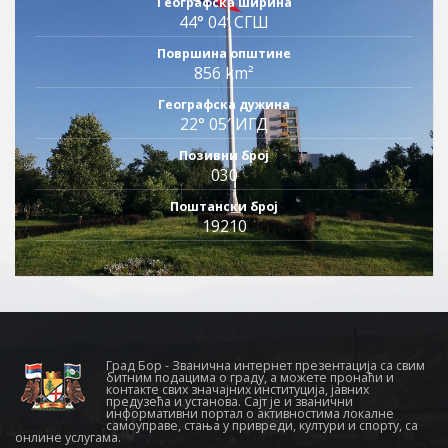
Географска ширина
44° 04′ СГШ
Површина општине
856 km²
Географска дужина
22° 05′ ИГД
Позивни број
030
Поштански број
19210
Град Бор - Званична интернет презентација са свим
битним подацима о граду, а можете пронаћи и
контакте свих значајних институција, јавних
предузећа и установа. Сајт је и званични
информативни портал о активностима локалне
самоуправе, стања у привреди, култури и спорту, са
онлине услугама.