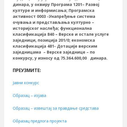
динара
, у
оквиру Програма 1
201
– Развој
културе и информисања; Програмска
активност 0003 -Унапређење система
очувања и представљања културно –
историјског наслеђа; функционална
класификација 840
–
Верске и остале услуге
заједници, позиција 20
1
/0; економска
класификација 481- Дотације
верским
заједницама – Верске заједнице – по
конкурсу, у износу од
75.364.600,00
динара.
ПРЕУЗМИТЕ:
Јавни конкурс
Образац – изјава
Образац – извештај за правдање средстава
Образац предлога пројекта