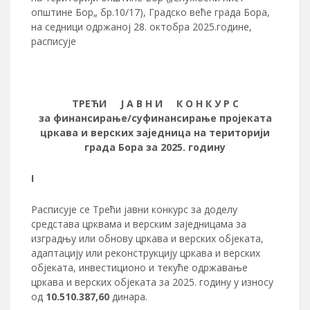
општине Бор„ бр.10/17), Градско веће града Бора,
на седници одржаној 28. октобра 2025.године,
расписује
ТРЕЋИ
Ј А В Н И К О Н К У Р С
за финансирање
/суфинансирање
пројеката
цркава и верских заједница
на територији
г
рада
Бор
а
за 20
2
5
. годину
I
Расписује се Трећи јавни конкурс за доделу
средстава црквама и верским заједницама за
изградњу или обнову цркава и верских објеката,
адаптацију или реконструкцију цркава и верских
објеката, инвестиционо и текуће одржавање
цркава и верских објеката за 2025. годину у износу
од
10.510.387,60
динара.