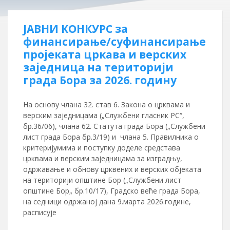
ЈАВНИ КОНКУРС за
финансирање/суфинансирање
пројеката цркава и верских
заједница на територији
града Бора за 2026. годину
На основу члана 32. став 6. Закона о црквама и
верским заједницама („Службени гласник РС“,
бр.36/06), члана 62. Статута града Бора („Службени
лист града Бора бр.3/19) и члана 5. Правилника о
критеријумима и поступку доделе средстава
црквама и верским заједницама за изградњу,
одржавање и обнову црквених и верских објеката
на територији општине Бор („Службени лист
општине Бор„ бр.10/17), Градско веће града Бора,
на седници одржаној дана 9.марта 2026.године,
расписује