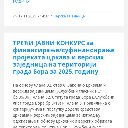
ГОДИНУ
17.11.2025. - 14:37 in
Верске заједнице
ТРЕЋИ ЈАВНИ КОНКУРС за
финансирање/суфинансирање
пројеката цркава и верских
заједница на територији
града Бора за 2025. годину
На основу члана 32. став 6. Закона о црквама и
верским заједницама („Службени гласник РС“,
бр.36/06), члана 62. Статута града Бора („Службени
лист града Бора бр.3/19) и члана 5. Правилника о
критеријумима и поступку доделе средстава
црквама и верским заједницама за изградњу,
одржавање и обнову црквених и верских објеката
на територији општине Бор („Службени лист