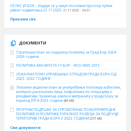
ОГЛАС ЈП БОР – Издаје се у закуп пословни простор путем
јавног надметања 21.11.2025.
21.11.2025. - 06:57
Прикажи све
ДОКУМЕНТИ
Стратешки план за социјалну политику за Град Бор 2024-
2029. године
ПОЛИТИКА КВАЛИТЕТА ГУ БОР – ИСО 9001:2015
ЛОКАЛНИ ПЛАН УПРАВЉАЊА ОТПАДОМ ГРАДА БОРА ОД
2023- 2032. ГОДИНЕ
Локални акциони план за унапређење положаја избеглих,
интерно расељених лица, повратника по споразуму о
реадмисији, тражиоца азила и миграната у граду Бору за
период 2019-2023. године
(83 kB)
ПРОГРАМ ПОДРШКЕ ЗА СПРОВОЂЕЊЕ ПОЉОПРИВРЕДНЕ
ПОЛИТИКЕ И ПОЛИТИКЕ РУРАЛНОГ РАЗВОЈА ЗА ПОДРУЧЈЕ
ТЕРИТОРИЈЕ ГРАДА БОРА У 2022. ГОДИНИ
(217 kB)
Сви документи