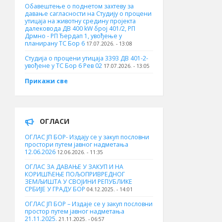
Обавештење о поднетом захтеву за
давање сагласности на Студију о процени
утицаја на животну средину пројекта
далековода ДВ 400 kW број 401/2, РП
Дрмно - РП Ђердап 1, увођење у
планирану ТС Бор 6
17.07.2026. - 13:08
Студија о процени утицаја 3393 ДВ 401-2-
увођене у ТС Бор 6 Рев 02
17.07.2026. - 13:05
Прикажи све
ОГЛАСИ
ОГЛАС ЈП БОР- Издају се у закуп пословни
простори путем јавног надметања
12.06.2026
12.06.2026. - 11:35
ОГЛАС ЗА ДАВАЊЕ У ЗАКУП И НА
КОРИШЋЕЊЕ ПОЉОПРИВРЕДНОГ
ЗЕМЉИШТА У СВОЈИНИ РЕПУБЛИКЕ
СРБИЈЕ У ГРАДУ БОР
04.12.2025. - 14:01
ОГЛАС ЈП БОР – Издаје се у закуп пословни
простор путем јавног надметања
21.11.2025.
21.11.2025. - 06:57