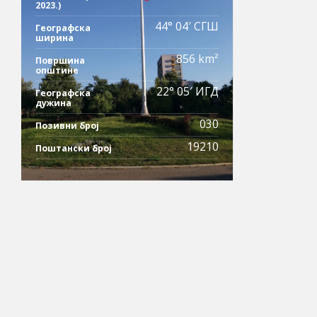
2023.)
44° 04′ СГШ
Географска
ширина
856 km²
Површина
општине
22° 05′ ИГД
Географска
дужина
030
Позивни број
19210
Поштански број