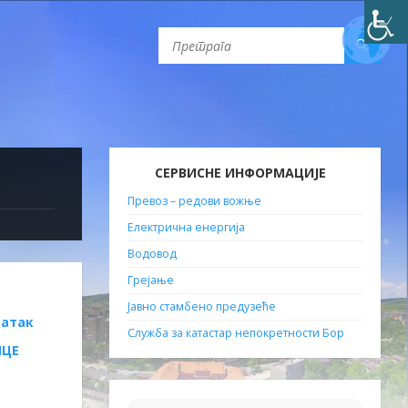
СЕРВИСНЕ ИНФОРМАЦИЈЕ
Превоз – редови вожње
Електрична енергија
Водовод
Грејање
Јавно стамбено предузеће
датак
Служба за катастар непокретности Бор
ИЦЕ