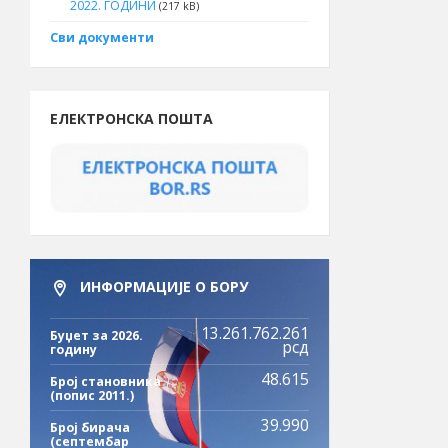
2022. ГОДИНИ
(217 kB)
Сви документи
ЕЛЕКТРОНСКА ПОШТА
ИНФОРМАЦИЈЕ О БОРУ
13.261.762.261
Буџет за 2026.
рсд
годину
48.615
Број становника
(попис 2011.)
39.990
Број бирача
(септембар