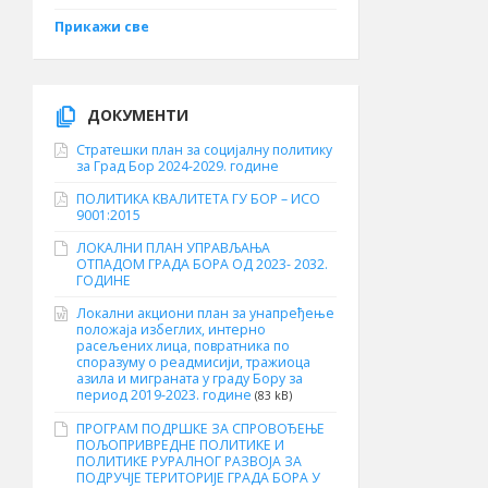
Прикажи све
ДОКУМЕНТИ
Стратешки план за социјалну политику
за Град Бор 2024-2029. године
ПОЛИТИКА КВАЛИТЕТА ГУ БОР – ИСО
9001:2015
ЛОКАЛНИ ПЛАН УПРАВЉАЊА
ОТПАДОМ ГРАДА БОРА ОД 2023- 2032.
ГОДИНЕ
Локални акциони план за унапређење
положаја избеглих, интерно
расељених лица, повратника по
споразуму о реадмисији, тражиоца
азила и миграната у граду Бору за
период 2019-2023. године
(83 kB)
ПРОГРАМ ПОДРШКЕ ЗА СПРОВОЂЕЊЕ
ПОЉОПРИВРЕДНЕ ПОЛИТИКЕ И
ПОЛИТИКЕ РУРАЛНОГ РАЗВОЈА ЗА
ПОДРУЧЈЕ ТЕРИТОРИЈЕ ГРАДА БОРА У