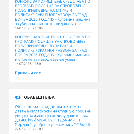
КОНКУРС ЗА КОРИШЋЕЊЕ СРЕДСТАВА ПО
ПРОГРАМУ ПОДРШКЕ ЗА СПРОВОЂЕЊЕ
ПОЉОПРИВРЕДНЕ ПОЛИТИКЕ И
ПОЛИТИКЕ РУРАЛНОГ РАЗВОЈА ЗА ГРАД
БОР ЗА 2026. ГОДИНУ - Куповинa машина
за убирање односно скидање усева
14.07.2026. - 13:05
КОНКУРС ЗА КОРИШЋЕЊЕ СРЕДСТАВА ПО
ПРОГРАМУ ПОДРШКЕ ЗА СПРОВОЂЕЊЕ
ПОЉОПРИВРЕДНЕ ПОЛИТИКЕ И
ПОЛИТИКЕ РУРАЛНОГ РАЗВОЈА ЗА ГРАД
БОР ЗА 2026. ГОДИНУ - Куповина машина
и опреме за наводњавање усева
14.07.2026. - 13:01
Прикажи све
ОБАВЕШТЕЊА
Обавештење о поднетом захтеву за
давање сагласности на Студију о процени
утицаја на животну средину далековода
ДВ 400 kW број 401/2, РП Дрмно - РП
Ђердап 1, увођење у планирану ТС Бор 6
22.07.2026. - 12:09