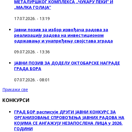
МЕТАЛУРШКОГ КОМПЛЕКСА „ЧУКАРУ ПЕКИ” И
„МАЛКА ГОЛАЈА”
17.07.2026. - 13:19
Јавни позив за избор извођача радова за
реализацију радова на инвестиционом
одржавању и унапређењу својстава зграда
09.07.2026. - 13:36
ЈАВНИ ПОЗИВ ЗА ДОДЕЛУ ОКТOБАРСКЕ НАГРАДЕ
ГРАДА БОРА
07.07.2026. - 08:01
Прикажи све
КОНКУРСИ
ГРАД БОР расписује ДРУГИ ЈАВНИ КОНКУРС ЗА
ОРГАНИЗОВАЊЕ СПРОВОЂЕЊА ЈАВНИХ РАДОВА НА
КОЈИМА СЕ АНГАЖУЈУ НЕЗАПОСЛЕНА ЛИЦА у 2026.
ГОДИНИ