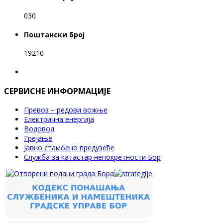
030
Поштански број
19210
СЕРВИСНЕ ИНФОРМАЦИЈЕ
Превоз – редови вожње
Електрична енергија
Водовод
Грејање
Јавно стамбено предузеће
Служба за катастар непокретности Бор