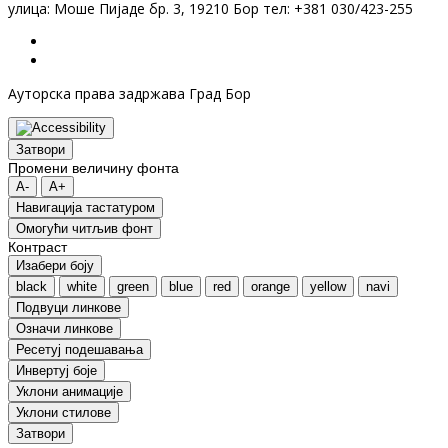
улица: Моше Пијаде бр. 3, 19210 Бор тел: +381 030/423-255
Ауторска права задржава Град Бор
Затвори
Промени величину фонта
A-
A+
Навигација тастатуром
Oмогући читљив фонт
Контраст
Изабери боју
black
white
green
blue
red
orange
yellow
navi
Подвуци линкове
Означи линкове
Ресетуј подешавања
Инвертуј боје
Уклони анимације
Уклони стилове
Затвори