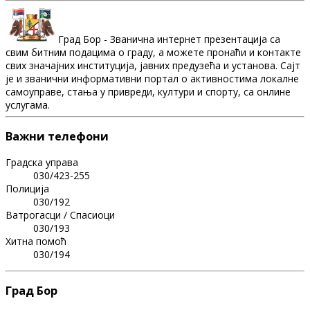
Град Бор - Званична интернет презентација са
свим битним подацима о граду, а можете пронаћи и контакте
свих значајних институција, јавних предузећа и установа. Сајт
је и званични информативни портал о активностима локалне
самоуправе, стања у привреди, култури и спорту, са онлине
услугама.
Важни телефони
Градска управа
030/423-255
Полиција
030/192
Ватрогасци / Спасиоци
030/193
Хитна помоћ
030/194
Град Бор