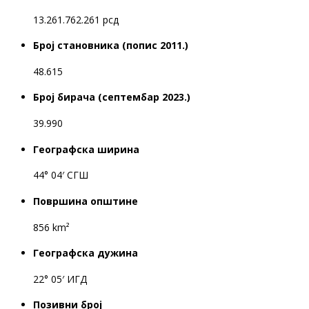
13.261.762.261 рсд
Број становника (попис 2011.)
48.615
Број бирача (септембар 2023.)
39.990
Географска ширина
44° 04′ СГШ
Површина општине
856 km²
Географска дужина
22° 05′ ИГД
Позивни број