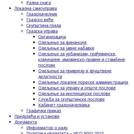
Радна снага
Локална самоуправа
Градоначелник
Градско веће
Скупштина града
Градска управа
Организација
Одељење за финансије
Одељење за јавне набавке
Одељење за урбанизам, грађевинске,
комуналне, имовинско-правне и стамбене
послове
Одељење за привреду и друштвене
делатности
Одељење локалне пореске администрације
Одељење за управу и опште послове
Одељење за инспекцијске послове
Служба за скупштинске послове
Кабинет градоначелника
Графички приказ
Предузећа и установе
Документа
Информатор о раду
Политика квалитета – ИСО 9001:2015