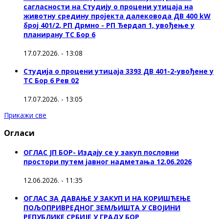
сагласности на Студију о процени утицаја на
животну средину пројекта далековода ДВ 400 kW
број 401/2, РП Дрмно - РП Ђердап 1, увођење у
планирану ТС Бор 6
17.07.2026. - 13:08
Студија о процени утицаја 3393 ДВ 401-2-увођене у
ТС Бор 6 Рев 02
17.07.2026. - 13:05
Прикажи све
Огласи
ОГЛАС ЈП БОР- Издају се у закуп пословни
простори путем јавног надметања 12.06.2026
12.06.2026. - 11:35
ОГЛАС ЗА ДАВАЊЕ У ЗАКУП И НА КОРИШЋЕЊЕ
ПОЉОПРИВРЕДНОГ ЗЕМЉИШТА У СВОЈИНИ
РЕПУБЛИКЕ СРБИЈЕ У ГРАДУ БОР