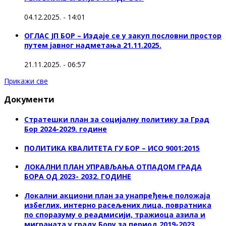
04.12.2025. - 14:01
ОГЛАС ЈП БОР – Издаје се у закуп пословни простор
путем јавног надметања 21.11.2025.
21.11.2025. - 06:57
Прикажи све
Документи
Стратешки план за социјалну политику за Град
Бор 2024-2029. године
ПОЛИТИКА КВАЛИТЕТА ГУ БОР – ИСО 9001:2015
ЛОКАЛНИ ПЛАН УПРАВЉАЊА ОТПАДОМ ГРАДА
БОРА ОД 2023- 2032. ГОДИНЕ
Локални акциони план за унапређење положаја
избеглих, интерно расељених лица, повратника
по споразуму о реадмисији, тражиоца азила и
миграната у граду Бору за период 2019-2023.