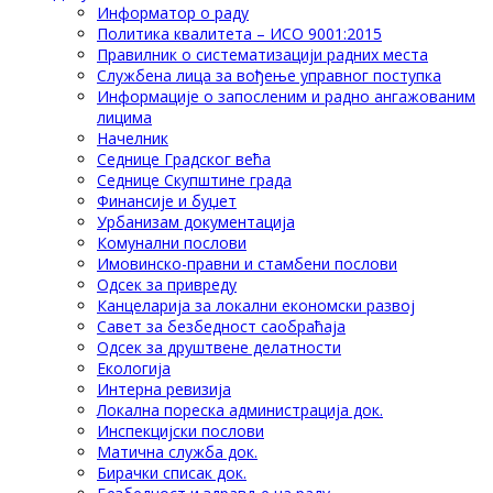
Информатор о раду
Политика квалитета – ИСО 9001:2015
Правилник о систематизацији радних места
Службена лица за вођење управног поступка
Информације о запосленим и радно ангажованим
лицима
Начелник
Седнице Градског већа
Седнице Скупштине града
Финансије и буџет
Урбанизам документација
Комунални послови
Имовинско-правни и стамбени послови
Одсек за привреду
Канцеларија за локални економски развој
Савет за безбедност саобраћаја
Одсек за друштвене делатности
Eкологија
Интерна ревизија
Локална пореска администрација док.
Инспекцијски послови
Матична служба док.
Бирачки списак док.