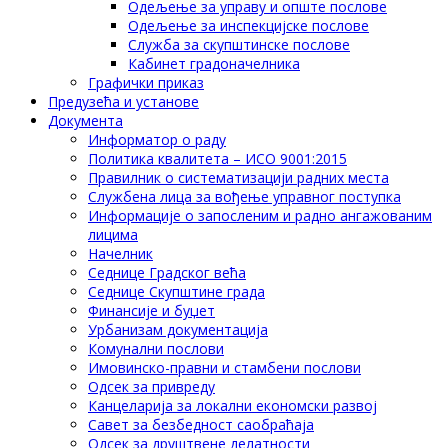
Одељење за управу и опште послове
Одељење за инспекцијске послове
Служба за скупштинске послове
Кабинет градоначелника
Графички приказ
Предузећа и установе
Документа
Информатор о раду
Политика квалитета – ИСО 9001:2015
Правилник о систематизацији радних места
Службена лица за вођење управног поступка
Информације о запосленим и радно ангажованим
лицима
Начелник
Седнице Градског већа
Седнице Скупштине града
Финансије и буџет
Урбанизам документација
Комунални послови
Имовинско-правни и стамбени послови
Одсек за привреду
Канцеларија за локални економски развој
Савет за безбедност саобраћаја
Одсек за друштвене делатности