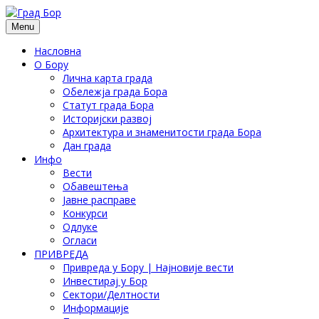
Menu
Насловна
О Бору
Лична карта града
Обележја града Бора
Статут града Бора
Историјски развој
Архитектура и знаменитости града Бора
Дан града
Инфо
Вести
Обавештења
Јавне расправе
Конкурси
Одлуке
Огласи
ПРИВРЕДА
Привреда у Бору | Најновије вести
Инвестирај у Бор
Сектори/Делтности
Информације