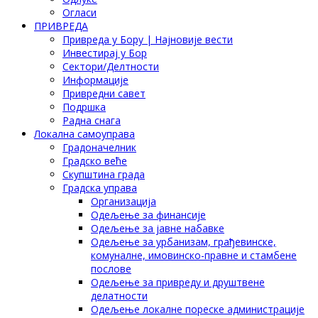
Огласи
ПРИВРЕДА
Привреда у Бору | Најновије вести
Инвестирај у Бор
Сектори/Делтности
Информације
Привредни савет
Подршка
Радна снага
Локална самоуправа
Градоначелник
Градско веће
Скупштина града
Градска управа
Организација
Одељење за финансије
Одељење за јавне набавке
Одељење за урбанизам, грађевинске,
комуналне, имовинско-правне и стамбене
послове
Одељење за привреду и друштвене
делатности
Одељење локалне пореске администрације