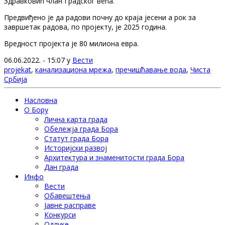
Здравковић члан Градског већа.
Предвиђено је да радови почну до краја јесени а рок за
завршетак радова, по пројекту, је 2025 година.
Вредност пројекта је 80 милиона евра.
06.06.2022. - 15:07 у
Вести
projekat
,
канализациона мрежа
,
пречишћавање вода
,
Чиста
Србија
Насловна
О Бору
Лична карта града
Обележја града Бора
Статут града Бора
Историјски развој
Архитектура и знаменитости града Бора
Дан града
Инфо
Вести
Обавештења
Јавне расправе
Конкурси
Одлуке