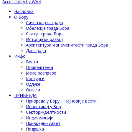
Accessibility by WAH
Насловна
О Бору
Лична карта града
Обележја града Бора
Статут града Бора
Историјски развој
Архитектура и знаменитости града Бора
Дан града
Инфо
Вести
Обавештења
Јавне расправе
Конкурси
Одлуке
Огласи
ПРИВРЕДА
Привреда у Бору | Најновије вести
Инвестирај у Бор
Сектори/Делтности
Информације
Привредни савет
Подршка