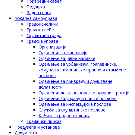
Привредни савет
Подршка
Радна снага
Локална самоуправа
Градоначелник
Градско веће
Скупштина града
Градска управа
Организација
Одељење за финансије
Одељење за јавне набавке
Одељење за урбанизам, грађевинске,
комуналне, имовинско-правне и стамбене
послове
Одељење за привреду и друштвене
делатности
Одељење локалне пореске администрације
Одељење за управу и опште послове
Одељење за инспекцијске послове
Служба за скупштинске послове
Кабинет градоначелника
Графички приказ
Предузећа и установе
Документа