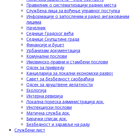
Правилник о систематизацији радних места
Службена лица за вођење управног поступка
Информације о запосленим и радно ангажованим
лицима
Начелник
Седнице Градског већа
Седнице Скупштине града
Финансије и буџет
Урбанизам документација
Комунални послови
Имовинско-правни и стамбени послови
Одсек за привреду
Канцеларија за локални економски развој
Савет за безбедност саобраћаја
Одсек за друштвене делатности
Eкологија
Интерна ревизија
Локална пореска администрација док.
Инспекцијски послови
Матична служба док.
Бирачки списак док.
Безбедност и здравље на раду
Службени лист