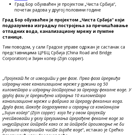
Град Бор обухваћен је пројектом „Чиста Србија“,
почетак радова у другој половини године
Град Бор обухваћен је пројектом „Чиста Србија“ који
подразумева изградњу постројења за пречишћавање
отпадних вода, канализациону мрежу и пумпне
станице.
Тим поводом, у сали Градске управе одржан је састанак са
представницима ЦРБЦ Србија (China Road and Bridge
Corporation) и Зијин копер (Zijin copper).
„
Пројекат ће се изводити у две фазе. Прва фаза предвиђа
изградњу нове канализационе мреже у дужини од 50
километара и изградњу постројења за прераду фекалне воде. У
другој фази је предвиђена изградња 10 километара
канализационе мреже и фабрика за прераду фекалних вода.
Друга фаза, такође подразумева и сарадњу са компанијом
„Зијин копер“ (Zijin copper) која ће у овом пројекту
учествовати у делу преузимања прерађене фекалне воде за
индустријске потребе како се за потребе производње не би
угрозила изворишта чисте пијаће воде
“, истакао је Срећко