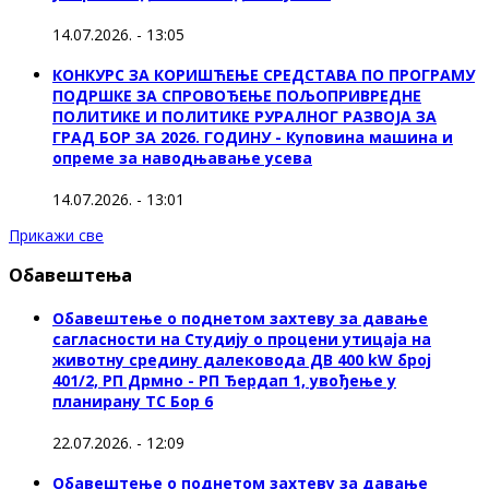
14.07.2026. - 13:05
КОНКУРС ЗА КОРИШЋЕЊЕ СРЕДСТАВА ПО ПРОГРАМУ
ПОДРШКЕ ЗА СПРОВОЂЕЊЕ ПОЉОПРИВРЕДНЕ
ПОЛИТИКЕ И ПОЛИТИКЕ РУРАЛНОГ РАЗВОЈА ЗА
ГРАД БОР ЗА 2026. ГОДИНУ - Куповина машина и
опреме за наводњавање усева
14.07.2026. - 13:01
Прикажи све
Обавештења
Обавештење о поднетом захтеву за давање
сагласности на Студију о процени утицаја на
животну средину далековода ДВ 400 kW број
401/2, РП Дрмно - РП Ђердап 1, увођење у
планирану ТС Бор 6
22.07.2026. - 12:09
Обавештење о поднетом захтеву за давање