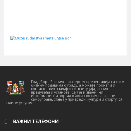
Град Бор - Званична интернет презентација са свим
битним подацима о граду, а можете пронаћи и
контакте свих значајних институција, јавних
предузећа и установа. Сајт је и званични
информативни портал о активностима локалне
самоуправе, стања у привреди, култури и спорту, са
онлине услугама.
ВАЖНИ ТЕЛЕФОНИ