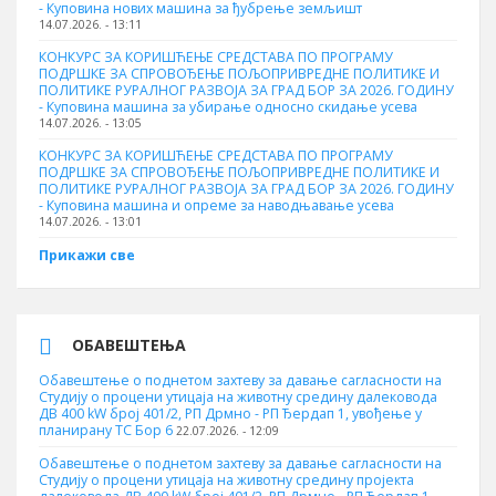
- Куповина нових машина за ђубрење земљишт
14.07.2026. - 13:11
КОНКУРС ЗА КОРИШЋЕЊЕ СРЕДСТАВА ПО ПРОГРАМУ
ПОДРШКЕ ЗА СПРОВОЂЕЊЕ ПОЉОПРИВРЕДНЕ ПОЛИТИКЕ И
ПОЛИТИКЕ РУРАЛНОГ РАЗВОЈА ЗА ГРАД БОР ЗА 2026. ГОДИНУ
- Куповинa машина за убирање односно скидање усева
14.07.2026. - 13:05
КОНКУРС ЗА КОРИШЋЕЊЕ СРЕДСТАВА ПО ПРОГРАМУ
ПОДРШКЕ ЗА СПРОВОЂЕЊЕ ПОЉОПРИВРЕДНЕ ПОЛИТИКЕ И
ПОЛИТИКЕ РУРАЛНОГ РАЗВОЈА ЗА ГРАД БОР ЗА 2026. ГОДИНУ
- Куповина машина и опреме за наводњавање усева
14.07.2026. - 13:01
Прикажи све
ОБАВЕШТЕЊА
Обавештење о поднетом захтеву за давање сагласности на
Студију о процени утицаја на животну средину далековода
ДВ 400 kW број 401/2, РП Дрмно - РП Ђердап 1, увођење у
планирану ТС Бор 6
22.07.2026. - 12:09
Обавештење о поднетом захтеву за давање сагласности на
Студију о процени утицаја на животну средину пројекта