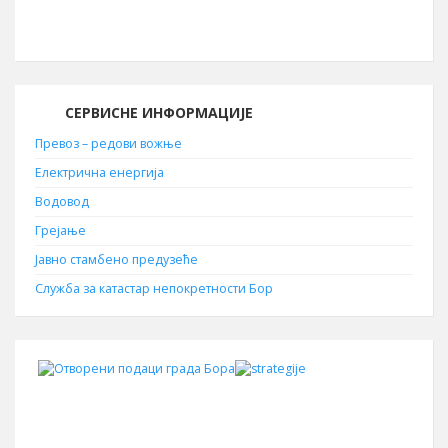
19210
СЕРВИСНЕ ИНФОРМАЦИЈЕ
Превоз – редови вожње
Електрична енергија
Водовод
Грејање
Јавно стамбено предузеће
Служба за катастар непокретности Бор