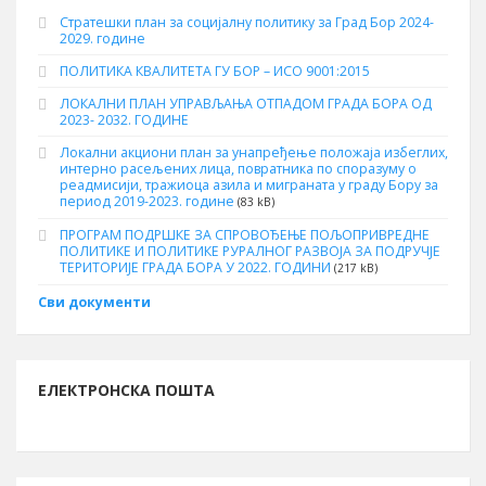
Стратешки план за социјалну политику за Град Бор 2024-
2029. године
ПОЛИТИКА КВАЛИТЕТА ГУ БОР – ИСО 9001:2015
ЛОКАЛНИ ПЛАН УПРАВЉАЊА ОТПАДОМ ГРАДА БОРА ОД
2023- 2032. ГОДИНЕ
Локални акциони план за унапређење положаја избеглих,
интерно расељених лица, повратника по споразуму о
реадмисији, тражиоца азила и миграната у граду Бору за
период 2019-2023. године
(83 kB)
ПРОГРАМ ПОДРШКЕ ЗА СПРОВОЂЕЊЕ ПОЉОПРИВРЕДНЕ
ПОЛИТИКЕ И ПОЛИТИКЕ РУРАЛНОГ РАЗВОЈА ЗА ПОДРУЧЈЕ
ТЕРИТОРИЈЕ ГРАДА БОРА У 2022. ГОДИНИ
(217 kB)
Сви документи
ЕЛЕКТРОНСКА ПОШТА