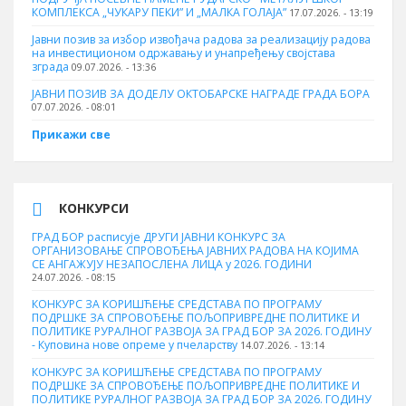
КОМПЛЕКСА „ЧУКАРУ ПЕКИ” И „МАЛКА ГОЛАЈА”
17.07.2026. - 13:19
Јавни позив за избор извођача радова за реализацију радова
на инвестиционом одржавању и унапређењу својстава
зграда
09.07.2026. - 13:36
ЈАВНИ ПОЗИВ ЗА ДОДЕЛУ ОКТOБАРСКЕ НАГРАДЕ ГРАДА БОРА
07.07.2026. - 08:01
Прикажи све
КОНКУРСИ
ГРАД БОР расписује ДРУГИ ЈАВНИ КОНКУРС ЗА
ОРГАНИЗОВАЊЕ СПРОВОЂЕЊА ЈАВНИХ РАДОВА НА КОЈИМА
СЕ АНГАЖУЈУ НЕЗАПОСЛЕНА ЛИЦА у 2026. ГОДИНИ
24.07.2026. - 08:15
КОНКУРС ЗА КОРИШЋЕЊЕ СРЕДСТАВА ПО ПРОГРАМУ
ПОДРШКЕ ЗА СПРОВОЂЕЊЕ ПОЉОПРИВРЕДНЕ ПОЛИТИКЕ И
ПОЛИТИКЕ РУРАЛНОГ РАЗВОЈА ЗА ГРАД БОР ЗА 2026. ГОДИНУ
- Куповина нове опреме у пчеларству
14.07.2026. - 13:14
КОНКУРС ЗА КОРИШЋЕЊЕ СРЕДСТАВА ПО ПРОГРАМУ
ПОДРШКЕ ЗА СПРОВОЂЕЊЕ ПОЉОПРИВРЕДНЕ ПОЛИТИКЕ И
ПОЛИТИКЕ РУРАЛНОГ РАЗВОЈА ЗА ГРАД БОР ЗА 2026. ГОДИНУ