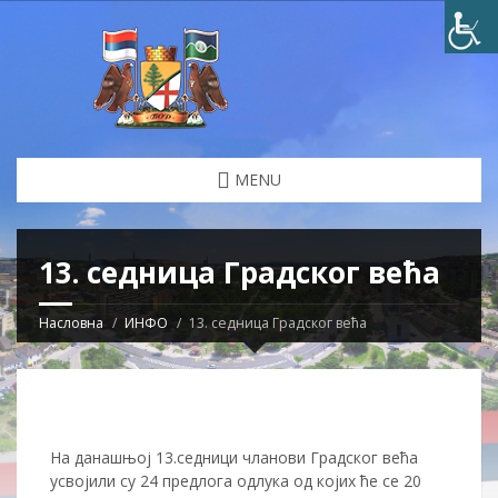
MENU
13. седница Градског већа
Насловна
ИНФО
13. седница Градског већа
На данашњој 13.седници чланови Градског већа
усвојили су 24 предлога одлука од којих ће се 20