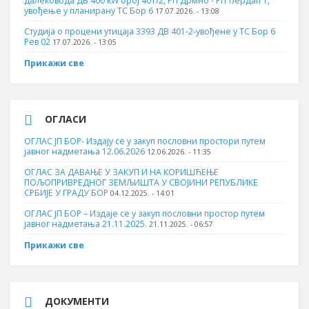
далековода ДВ 400 kW број 401/2, РП Дрмно - РП Ђердап 1,
увођење у планирану ТС Бор 6
17.07.2026. - 13:08
Студија о процени утицаја 3393 ДВ 401-2-увођене у ТС Бор 6
Рев 02
17.07.2026. - 13:05
Прикажи све
ОГЛАСИ
ОГЛАС ЈП БОР- Издају се у закуп пословни простори путем
јавног надметања 12.06.2026
12.06.2026. - 11:35
ОГЛАС ЗА ДАВАЊЕ У ЗАКУП И НА КОРИШЋЕЊЕ
ПОЉОПРИВРЕДНОГ ЗЕМЉИШТА У СВОЈИНИ РЕПУБЛИКЕ
СРБИЈЕ У ГРАДУ БОР
04.12.2025. - 14:01
ОГЛАС ЈП БОР – Издаје се у закуп пословни простор путем
јавног надметања 21.11.2025.
21.11.2025. - 06:57
Прикажи све
ДОКУМЕНТИ