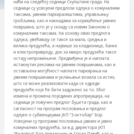
наћи на следећој седници Скупштине града.
На
седници су усвојени предлози одлука о комуналним
таксама, јавним паркиралиштима, управљању
гробљима, као и накнадама за коришћење јавних
површина, што је у складу са новим Законом о
комуналним таксама. На основу ових предлога
одлука, увећавају се таксе за мала, средња и
велика предузећа, а највише за кладионице, банке
и електропривреду, до
к за микро предузећа таксе
остају непромењене. Предвиђена је и наплата
истакнутих реклама на јавним површинама, као и
остављена могућност наплате паркирања на
јавним површинама и уклањање возила са истих,
што се може реализовати када се одреди
предузеће које ће бити задужено за то. Због
измена и промена појединих апропријација, на
седници је повучен предлог буџета града, као и
сагласност на програм пословања и предлог
одлуке о субвенцијама ЈКП “3.октобар” Бор.
Усвојени су програми пословања јавних и јавно
комуналних предузећа, за в.д. директора ЈКП
“Водовод” Бор предложен је Горан Павић, као и