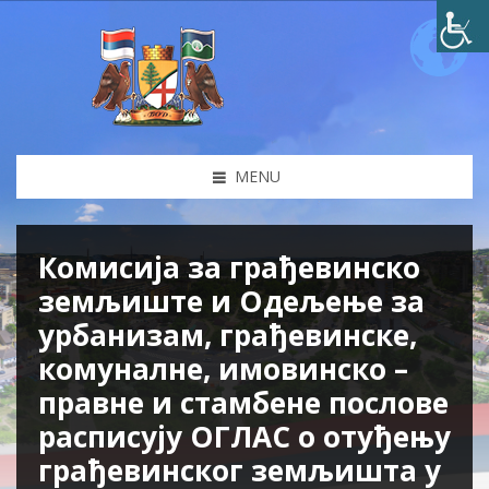
MENU
Комисија за грађевинско
земљиште и Одељење за
урбанизам, грађевинске,
комуналне, имовинско –
правне и стамбене послове
расписују ОГЛАС о отуђењу
грађевинског земљишта у