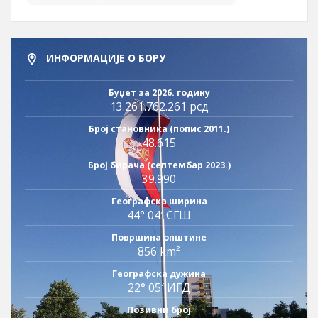
ИНФОРМАЦИЈЕ О БОРУ
Буџет за 2026. годину
13.261.762.261 рсд
Број становника (попис 2011.)
48.615
Број бирача (септембар 2023.)
39.990
Географска ширина
44° 04′ СГШ
Површина општине
856 km²
Географска дужина
22° 05′ ИГД
Позивни број