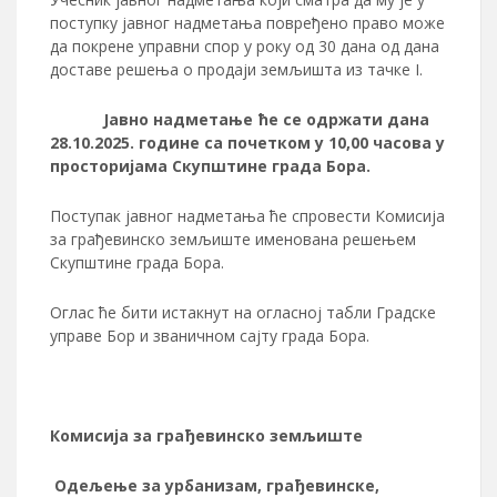
поступку јавног надметања повређено право може
да покрене управни спор у року од 30 дана од дана
доставе решења о продаји земљишта из тачке I.
Јавно надметање ће се одржати дана
28.10.2025.
године са почетком у 10,00 часова у
просторијама Скупштине града Бора.
Поступак јавног надметања ће спровести Комисија
за грађевинско земљиште именована решењем
Скупштине града Бора.
Оглас ће бити истакнут на огласној табли Градске
управе Бор и званичном сајту града Бора.
Комисија за грађевинско земљиште
Одељење за урбанизам, грађевинске,