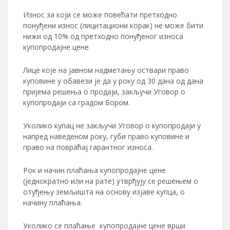
Износ за који се може повећати претходно
понуђени износ (лицитациони корак) не може бити
нижи од 10% од претходно понуђеног износа
купопродајне цене.
Лице које на јавном надметању оствари право
куповине у обавези је да у року од 30 дана од дана
пријема решења о продаји, закључи Уговор о
купопродаји са градом Бором.
Уколико купац не закључи Уговор о купопродаји у
напред наведеном року, губи право куповине и
право на повраћај гарантног износа.
Рок и начин плаћања купопродајне цене
(једнократно или на рате) утврђују се решењем о
отуђењу земљишта на основу изјаве купца, о
начину плаћања.
Уколико се плаћање купопродајне цене врши