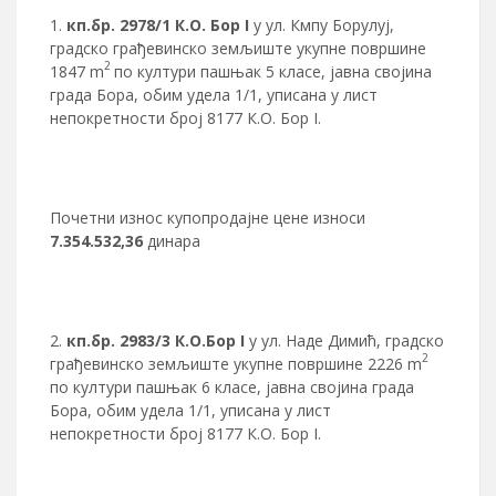
кп.бр.
2978/1 К.О.
Бор
I
у ул. Кмпу Борулуј,
градско грађевинско земљиште укупне површине
2
1847 m
по култури пашњак 5 класе, јавна својина
града Бора, обим удела 1/1, уписана у лист
непокретности број 8177 К.О. Бор I.
Почетни износ купопродајне цене износи
7.354.532,36
динара
кп.бр.
2983/3 К.О.Бор
I
у ул. Наде Димић, градско
2
грађевинско земљиште укупне површине 2226 m
по култури пашњак 6 класе, јавна својина града
Бора, обим удела 1/1, уписана у лист
непокретности број 8177 К.О. Бор I.