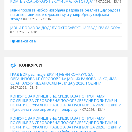
КОМПЛЕКСА „ЧУКАРУ ПЕКИ” И „МАЛКА ГОЛАЈА”
17.07.2026. - 13:19
Јавни позив за избор извођача радова за реализацију радова
на инвестиционом одржавању и унапређењу својстава
зграда
09.07.2026. - 13:36
ЈАВНИ ПОЗИВ ЗА ДОДЕЛУ ОКТOБАРСКЕ НАГРАДЕ ГРАДА БОРА
07.07.2026. - 08:01
Прикажи све
КОНКУРСИ
ГРАД БОР расписује ДРУГИ ЈАВНИ КОНКУРС ЗА
ОРГАНИЗОВАЊЕ СПРОВОЂЕЊА ЈАВНИХ РАДОВА НА КОЈИМА
СЕ АНГАЖУЈУ НЕЗАПОСЛЕНА ЛИЦА у 2026. ГОДИНИ
24.07.2026. - 08:15
КОНКУРС ЗА КОРИШЋЕЊЕ СРЕДСТАВА ПО ПРОГРАМУ
ПОДРШКЕ ЗА СПРОВОЂЕЊЕ ПОЉОПРИВРЕДНЕ ПОЛИТИКЕ И
ПОЛИТИКЕ РУРАЛНОГ РАЗВОЈА ЗА ГРАД БОР ЗА 2026. ГОДИНУ
- Куповина нове опреме у пчеларству
14.07.2026. - 13:14
КОНКУРС ЗА КОРИШЋЕЊЕ СРЕДСТАВА ПО ПРОГРАМУ
ПОДРШКЕ ЗА СПРОВОЂЕЊЕ ПОЉОПРИВРЕДНЕ ПОЛИТИКЕ И
ПОЛИТИКЕ РУРАЛНОГ РАЗВОЈА ЗА ГРАД БОР ЗА 2026. ГОДИНУ
- Куповина нових машина за ђубрење земљишт