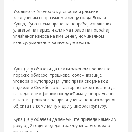
Уколико се Уговор о купопродаји раскине
закљученим споразумом између града Бора и
Купца, Купац нема право на повраћај извршених
улагања на парцели али има право на повраћај
уплаћеног износа на име цене у номиналном
износу, умањеном за износ депозита.
Купац је у обавези да плати законом прописане
пореске обавезе, трошкове солемнизације
уговора о купопродаји, упис права својине код
надлежне Службе за катастар непокретности и да
са надлежним јавним предузећима уговори услове
и плати трошкове за прикључења новоизграђеног
објекта на комуналну и другу инфраструктуру.
Kупац је у обавези да земљиште приведе намени у
року од 2 године од дана закључења Уговора о
купопродаји.