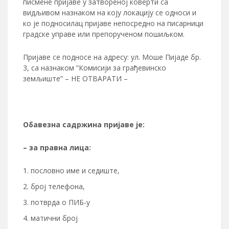
писмене пријаве у затвореној коверти са
видљивом назнаком на коју локацију се односи и
ко је подносилац пријаве непосредно на писарници
градске управе или препорученом пошиљком.
Пријаве се подносе на адресу: ул. Моше Пијаде бр.
3, са назнаком ”Комисији за грађевинско
земљиште” – НЕ ОТВАРАТИ –
Обавезна садржина пријаве је:
– за правна лица:
пословно име и седиште,
број телефона,
потврда о ПИБ-у
матични број