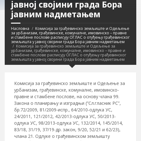
јавној својини града Бора
јавним надметањем
Насловна
Комисија за грађевинско земљиште и Одељење
за урбанизам, грађевинске, комуналне, имовинско – правне
и стамбене послове расписују ОГЛАС о отуђењу грађевинског
земљишта у јавној својини града Бора јавним надметањем
Комисија за грађевинско земљиште и Одељење за
урбанизам, грађевинске, комуналне, имовинско – правне и
стамбене послове расписују ОГЛАС о отуђењу грађевинског
земљишта у јавној својини града Бора јавним надметањем
Комисија за грађевинско земљиште и Одељење за
урбанизам, грађевинске, комуналне, имовинско-
правне и стамбене послове, на основу члана 99.
Закона о планирању и изградњи (”Сл.гласник РС”,
бр.72/2009, 81/2009-испр., 64/2010-одлука УС,
24/2011, 121/2012, 42/2013-одлука УС, 50/2013-
одлука УС, 98/2013-одлука УС, 132/2014, 145/2014,
83/18, 31/19, 37/19-др. закон, 9/20, 52/21 и 62/23),
члана 21. Одлуке о грађевинском земљишту