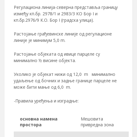
Регулациона линија-северна представља границу
између кп.бр. 2978/1 и 2983/3 КО Бор I и
кп.бр.2976/9 К.О. Бор I (градска улица).
Растојање грађевинске линије од регулационе
линије је минимум 5,0 m.
Растојање објеката од ивице парцеле су
минимално ½ висине објекта.
Уколико је објекат нижи од 12,0 m минимално
удаљење од бочних и задње границе парцеле не
може бити мање од 6,0 m.
-Правила уређења и изградње:
основна намена
Мешовита
простора
привредна зона