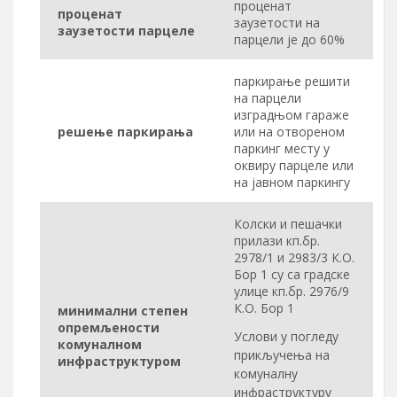
проценат
проценат
заузетости на
заузетости парцеле
парцели је до 60%
паркирање решити
на парцели
изградњом гараже
решење паркирања
или на отвореном
паркинг месту у
оквиру парцеле или
на јавном паркингу
Колски и пешачки
прилази кп.бр.
2978/1 и 2983/3 К.О.
Бор 1 су са градске
улице кп.бр. 2976/9
К.О. Бор 1
минимални степен
опремљености
Услови у погледу
комуналном
прикључења на
инфраструктуром
комуналну
инфраструктуру