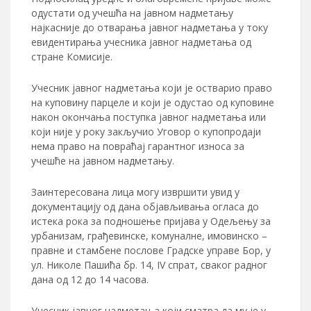
одустати од учешћа на јавном надметању
најкасније до отварања јавног надметања у току
евидентирања учесника јавног надметања од
стране Комисије.
Учесник јавног надметања који је остварио право
на куповину парцеле и који је одустао од куповине
након окончања поступка јавног надметања или
који није у року закључио Уговор о купопродаји
нема право на повраћај гарантног износа за
учешће на јавном надметању.
Заинтересована лица могу извршити увид у
документацију од дана објављивања огласа до
истека рока за подношење пријава у Одељењу за
урбанизам, грађевинске, комуналне, имовинско –
правне и стамбене послове Градске управе Бор, у
ул. Николе Пашића бр. 14, IV спрат, сваког радног
дана од 12 до 14 часова.
Учесник јавног надметања који сматра да му је у