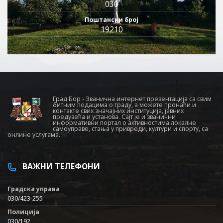
030
Поштански број
19210
Град Бор - Званична интернет презентација са свим
битним подацима о граду, а можете пронаћи и
контакте свих значајних институција, јавних
предузећа и установа. Сајт је и званични
информативни портал о активностима локалне
самоуправе, стања у привреди, култури и спорту, са
онлине услугама.
ВАЖНИ ТЕЛЕФОНИ
Градска управа
030/423-255
Полиција
030/192