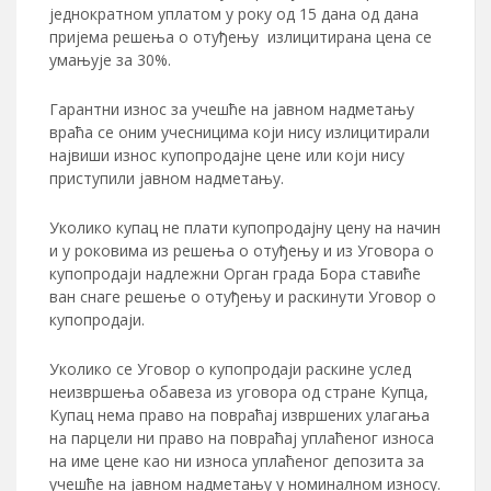
једнократном уплатом у року од 15 дана од дана
пријема решења о отуђењу излицитирана цена се
умањује за 30%.
Гарантни износ за учешће на јавном надметању
враћа се оним учесницима који нису излицитирали
највиши износ купопродајне цене или који нису
приступили јавном надметању.
Уколико купац не плати купопродајну цену на начин
и у роковима из решења о отуђењу и из Уговора о
купопродаји надлежни Орган града Бора ставиће
ван снаге решење о отуђењу и раскинути Уговор о
купопродаји.
Уколико се Уговор о купопродаји раскине услед
неизвршења обавеза из уговора од стране Купца,
Купац нема право на повраћај извршених улагања
на парцели ни право на повраћај уплаћеног износа
на име цене као ни износа уплаћеног депозита за
учешће на јавном надметању у номиналном износу.