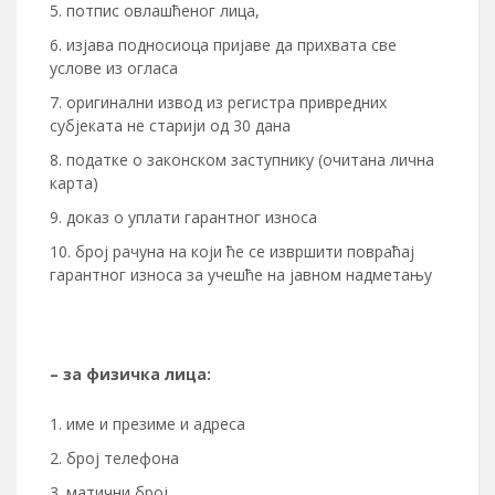
потпис овлашћеног лица,
изјава подносиоца пријаве да прихвата све
услове из огласа
оригинални извод из регистра привредних
субјеката не старији од 30 дана
податке о законском заступнику (очитана лична
карта)
доказ о уплати гарантног износа
број рачуна на који ће се извршити повраћај
гарантног износа за учешће на јавном надметању
– за физичка лица:
име и презиме и адреса
број телефона
матични број,