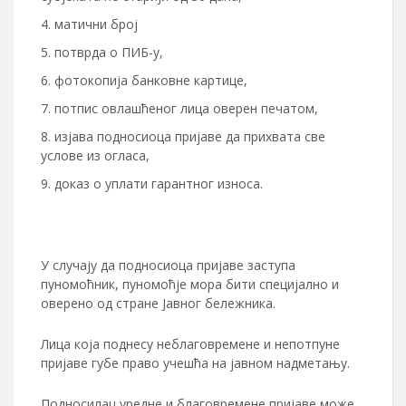
матични број
потврда о ПИБ-у,
фотокопија банковне картице,
потпис овлашћеног лица оверен печатом,
изјава подносиоца пријаве да прихвата све
услове из огласа,
доказ о уплати гарантног износа.
У случају да подносиоца пријаве заступа
пуномоћник, пуномоћје мора бити специјално и
оверено од стране Јавног бележника.
Лица која поднесу неблаговремене и непотпуне
пријаве губе право учешћа на јавном надметању.
Подносилац уредне и благовремене пријаве може