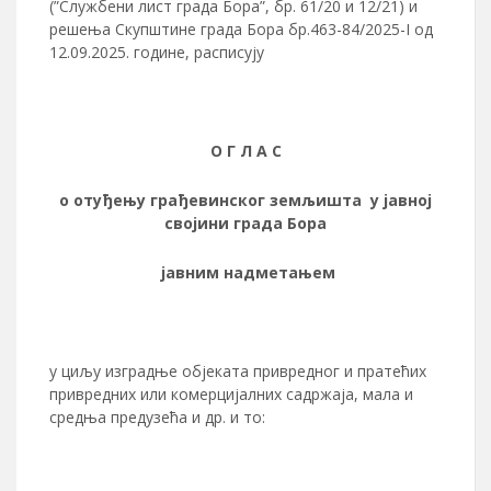
(”Службени лист града Бора”, бр. 61/20 и 12/21) и
решења Скупштине града Бора бр.463-84/2025-I од
12.09.2025. године, расписују
О Г Л А С
о отуђењу грађевинског земљишта у јавној
својини града Бора
јавним надметањем
у циљу изградње објеката привредног и пратећих
привредних или комерцијалних садржаја, мала и
средња предузећа и др. и то: