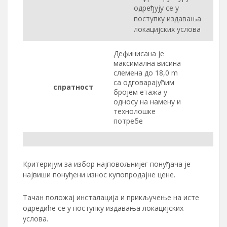
одређују се у
поступку издавања
локацијских услова
Дефинисана је
максимална висина
слемена до 18,0 m
са одговарајућим
спратност
бројем етажа у
односу на намену и
технолошке
потребе
Критеријум за избор најповољнијег понуђача је
највиши понуђени износ купопродајне цене.
Тачан положај инсталација и прикључење на исте
одредиће се у поступку издавања локацијских
услова.