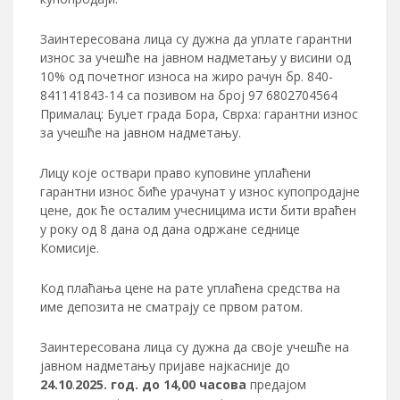
Заинтересована лица су дужна да уплате гарантни
износ за учешће на јавном надметању у висини од
10% од почетног износа на жиро рачун бр. 840-
841141843-14 са позивом на број 97 6802704564
Прималац: Буџет града Бора, Сврха: гарантни износ
за учешће на јавном надметању.
Лицу које оствари право куповине уплаћени
гарантни износ биће урачунат у износ купопродајне
цене, док ће осталим учесницима исти бити враћен
у року од 8 дана од дана одржане седнице
Комисије.
Код плаћања цене на рате уплаћена средства на
име депозита не сматрају се првом ратом.
Заинтересована лица су дужна да своје учешће на
јавном надметању пријаве најкасније до
24.10
.
2025. год. до 14,00 часова
предајом