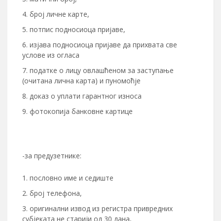
број личне карте,
потпис подносиоца пријаве,
изјава подносиоца пријаве да прихвата све
услове из огласа
податке о лицу овлашћеном за заступање
(очитана лична карта) и пуномоћје
доказ о уплати гарантног износа
фотокопија банковне картице
-за предузетнике:
пословно име и седиште
број телефона,
оригинални извод из регистра привредних
субјеката не старији од 30 дана,