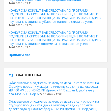
14.07.2026. - 13:11
КОНКУРС ЗА КОРИШЋЕЊЕ СРЕДСТАВА ПО ПРОГРАМУ
ПОДРШКЕ ЗА СПРОВОЂЕЊЕ ПОЉОПРИВРЕДНЕ ПОЛИТИКЕ И
ПОЛИТИКЕ РУРАЛНОГ РАЗВОЈА ЗА ГРАД БОР ЗА 2026. ГОДИНУ
- Куповинa машина за убирање односно скидање усева
14.07.2026. - 13:05
КОНКУРС ЗА КОРИШЋЕЊЕ СРЕДСТАВА ПО ПРОГРАМУ
ПОДРШКЕ ЗА СПРОВОЂЕЊЕ ПОЉОПРИВРЕДНЕ ПОЛИТИКЕ И
ПОЛИТИКЕ РУРАЛНОГ РАЗВОЈА ЗА ГРАД БОР ЗА 2026. ГОДИНУ
- Куповина машина и опреме за наводњавање усева
14.07.2026. - 13:01
Прикажи све
ОБАВЕШТЕЊА
Обавештење о поднетом захтеву за давање сагласности на
Студију о процени утицаја на животну средину далековода
ДВ 400 kW број 401/2, РП Дрмно - РП Ђердап 1, увођење у
планирану ТС Бор 6
22.07.2026. - 12:09
Обавештење о поднетом захтеву за давање сагласности на
Студију о процени утицаја на животну средину пројекта
далековода ДВ 400 kW број 401/2, РП Дрмно - РП Ђердап 1,