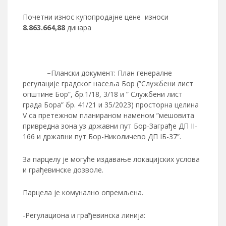
Почетни износ купопродајне цене износи
8.863.664,88
динара
–
Плански документ: План генералне
регулације градског насеља Бор (”Службени лист
општине Бор”, бр.1/18, 3/18 и ” Службени лист
града Бора” бр. 41/21 и 35/2023) просторна целина
V са претежном планираном наменом ”мешовита
привредна зона уз државни пут Бор-Заграђе ДП II-
166 и државни пут Бор-Николичево ДП IБ-37”.
За парцелу је могуће издавање локацијских услова
и грађевинске дозволе.
Парцела је комунално опремљена.
-Регулациона и грађевинска линија: