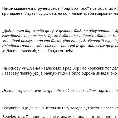
Након мишљења стручних лица, Град Бор такође се обратио и З
пропадања. Издати су услови, на који начин треба извршити њ
„
Добили смо пар жалби да су се делови стабала обрушавали и у
електричне водове јер се преко пута налази трафо станица. На
животног циклуса и да као такве угрожавају безбедност људи јер
Неготина сачинио записник на основу ког је дао мишљење да је н
је Данијел Алексић, члан Градског већа.
На основу мишљења надлежних, Град Бор као корисник тог дел
Лазареву пећину јер је ранијих година било одрона изнад и око
„
Након извршене сече, следи вађење пањева а затим садња ново
Предвиђено је да се на истом потезу засаде аутохтоне врсте к
Верујемо, да ће нове саднице утицати да овај простор поново 