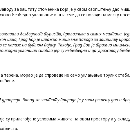
аводу за заштиту споменика који је у свом саопштењу дао мишљ
ихово безбедно уклањање и шта сме да се посади на месту посе
грожавали безбедност туриста, пролазника и самих мештана. Јед
кон тога, Град Бор је тражио мишљење Завода за заштиту природе 
 се налазе на путном појасу. Такође, Град Бор је тражио мишљење
еопходно уклонити стабла јер су небезбедна и да угрожавају безб
а терена, морао је да спроведе не само уклањање трулих стаба
 пећине.
г дрвореда. Завод за заштиту природе је у свом решењу дао и пр
оје су прилагођене условима живота на овом простору а у складу
заблиста.