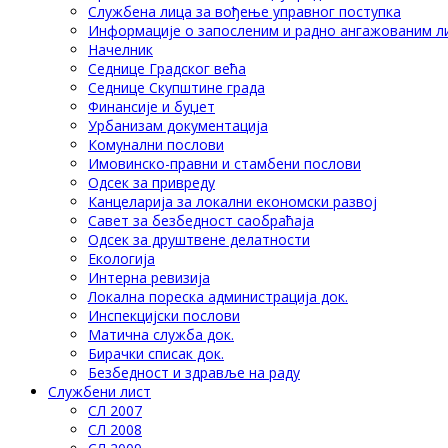
Службена лица за вођење управног поступка
Информације о запосленим и радно ангажованим л
Начелник
Седнице Градског већа
Седнице Скупштине града
Финансије и буџет
Урбанизам документација
Комунални послови
Имовинско-правни и стамбени послови
Одсек за привреду
Канцеларија за локални економски развој
Савет за безбедност саобраћаја
Одсек за друштвене делатности
Eкологија
Интерна ревизија
Локална пореска администрација док.
Инспекцијски послови
Матична служба док.
Бирачки списак док.
Безбедност и здравље на раду
Службени лист
СЛ 2007
СЛ 2008