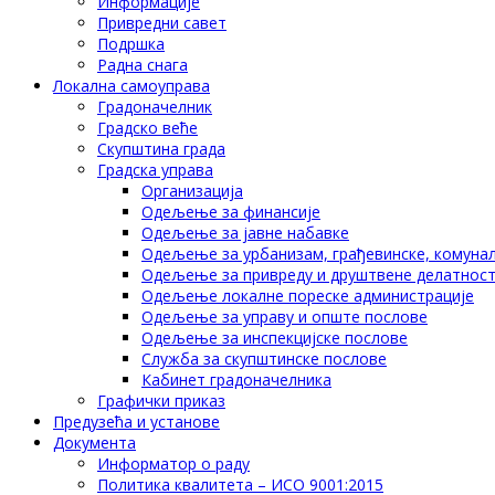
Информације
Привредни савет
Подршка
Радна снага
Локална самоуправа
Градоначелник
Градско веће
Скупштина града
Градска управа
Организација
Одељење за финансије
Одељење за јавне набавке
Одељење за урбанизам, грађевинске, комунал
Одељење за привреду и друштвене делатнос
Одељење локалне пореске администрације
Одељење за управу и опште послове
Одељење за инспекцијске послове
Служба за скупштинске послове
Кабинет градоначелника
Графички приказ
Предузећа и установе
Документа
Информатор о раду
Политика квалитета – ИСО 9001:2015