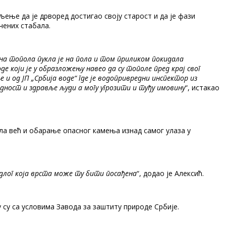
ење да је дрворед достигао своју старост и да је фази
чених стабала.
на топола пукла је на пола и том приликом покидала
који је у образложењу навео да су тополе пред крај свог
 и од ЈП „Србија воде“ где је водопривредни инспектор из
едност и здравље људи а могу угрозити и туђу имовину
“, истакао
ла већ и обарање опасног камења изнад самог улаза у
едлог која врста може ту бити посађена
“, додао је Алексић.
 су са условима Завода за заштиту природе Србије.