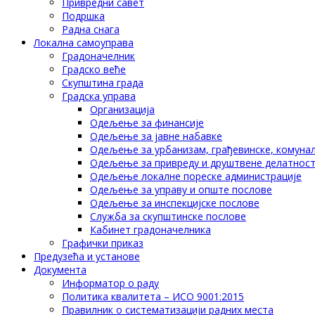
Привредни савет
Подршка
Радна снага
Локална самоуправа
Градоначелник
Градско веће
Скупштина града
Градска управа
Организација
Одељење за финансије
Одељење за јавне набавке
Одељење за урбанизам, грађевинске, комунал
Одељење за привреду и друштвене делатнос
Одељење локалне пореске администрације
Одељење за управу и опште послове
Одељење за инспекцијске послове
Служба за скупштинске послове
Кабинет градоначелника
Графички приказ
Предузећа и установе
Документа
Информатор о раду
Политика квалитета – ИСО 9001:2015
Правилник о систематизацији радних места