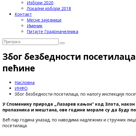
Избори 2020
Локални избори 2018
Контакт
Месне заједнице
Именик
Питајте Градоначелника
Због безбедности посетилаца,
пећине
Насловна
ИНФО
Због безбедности посетилаца, по налогу инспекције пос
У Споменику природе „Лазарев кањон“ код Злота, након 
пролазника и мештана, ове године морале су да буду по
Већ пар година уназад, по наводима надлежних и стручних лица
посетилаца.