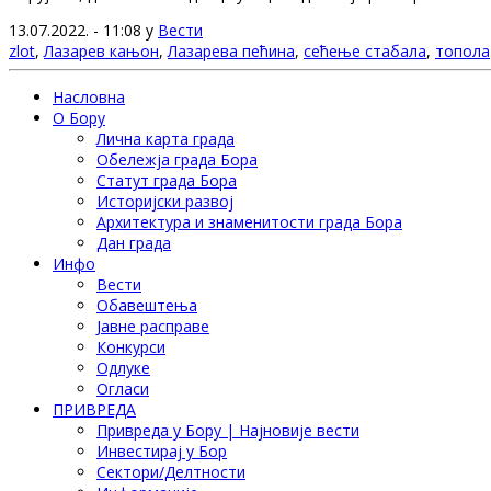
13.07.2022. - 11:08 у
Вести
zlot
,
Лазарев кањон
,
Лазарева пећина
,
сећење стабала
,
топола
Насловна
О Бору
Лична карта града
Обележја града Бора
Статут града Бора
Историјски развој
Архитектура и знаменитости града Бора
Дан града
Инфо
Вести
Обавештења
Јавне расправе
Конкурси
Одлуке
Огласи
ПРИВРЕДА
Привреда у Бору | Најновије вести
Инвестирај у Бор
Сектори/Делтности