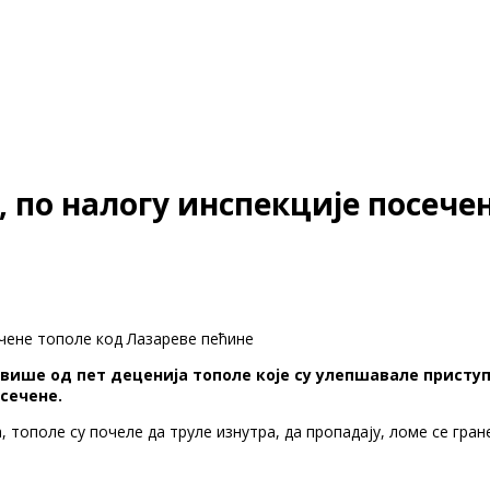
 по налогу инспекције посече
ечене тополе код Лазареве пећине
више од пет деценија тополе које су улепшавале приступ
сечене.
, тополе су почеле да труле изнутра, да пропадају, ломе се гра