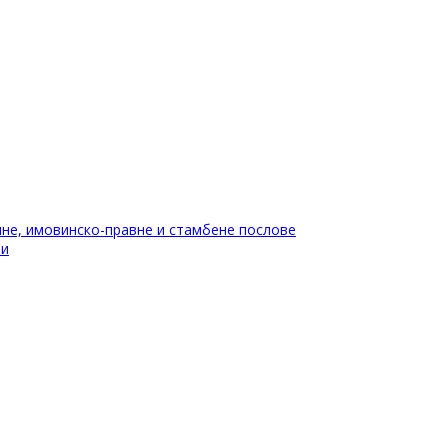
не, имовинско-правне и стамбене послове
ти