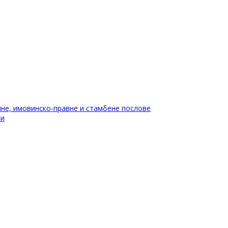
не, имовинско-правне и стамбене послове
ти