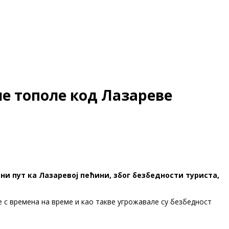
не тополе код Лазареве
ни пут ка Лазаревој пећини, због безбедности туриста,
не с времена на време и као такве угрожавале су безбедност