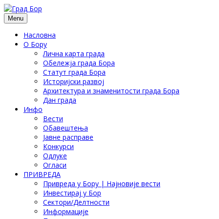
Menu
Насловна
О Бору
Лична карта града
Обележја града Бора
Статут града Бора
Историјски развој
Архитектура и знаменитости града Бора
Дан града
Инфо
Вести
Обавештења
Јавне расправе
Конкурси
Одлуке
Огласи
ПРИВРЕДА
Привреда у Бору | Најновије вести
Инвестирај у Бор
Сектори/Делтности
Информације