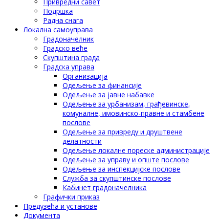
Привредни савет
Подршка
Радна снага
Локална самоуправа
Градоначелник
Градско веће
Скупштина града
Градска управа
Организација
Одељење за финансије
Одељење за јавне набавке
Одељење за урбанизам, грађевинске,
комуналне, имовинско-правне и стамбене
послове
Одељење за привреду и друштвене
делатности
Одељење локалне пореске администрације
Одељење за управу и опште послове
Одељење за инспекцијске послове
Служба за скупштинске послове
Кабинет градоначелника
Графички приказ
Предузећа и установе
Документа