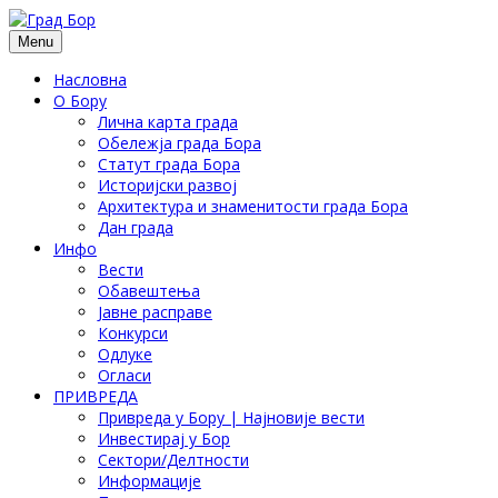
Menu
Насловна
О Бору
Лична карта града
Обележја града Бора
Статут града Бора
Историјски развој
Архитектура и знаменитости града Бора
Дан града
Инфо
Вести
Обавештења
Јавне расправе
Конкурси
Одлуке
Огласи
ПРИВРЕДА
Привреда у Бору | Најновије вести
Инвестирај у Бор
Сектори/Делтности
Информације