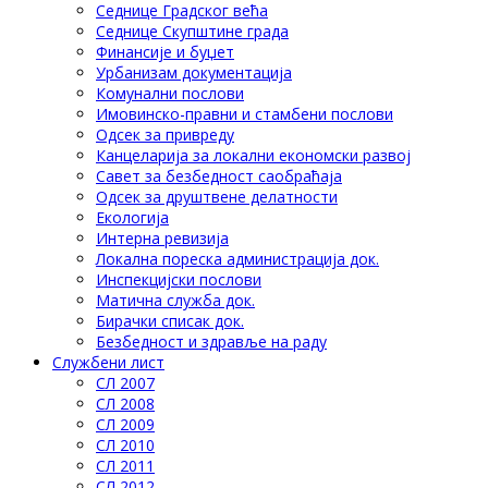
Седнице Градског већа
Седнице Скупштине града
Финансије и буџет
Урбанизам документација
Комунални послови
Имовинско-правни и стамбени послови
Одсек за привреду
Канцеларија за локални економски развој
Савет за безбедност саобраћаја
Одсек за друштвене делатности
Eкологија
Интерна ревизија
Локална пореска администрација док.
Инспекцијски послови
Матична служба док.
Бирачки списак док.
Безбедност и здравље на раду
Службени лист
СЛ 2007
СЛ 2008
СЛ 2009
СЛ 2010
СЛ 2011
СЛ 2012