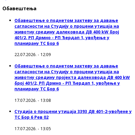
Обавештења
Обавештење о поднетом захтеву за давање
сагласности на Студију о процени утицаја на
животну средину далековода ДВ 400 kW број
401/2, РП Дрмно - РП Ђердап 1, увођење у
планирану ТС Бор 6
22.07.2026. - 12:09
Обавештење о поднетом захтеву за давање
сагласности на Студију о процени утицаја на
животну средину пројекта далековода ДВ 400 kW
број 401/2, РП Дрмно - РП Ђердап 1, увођење у
планирану ТС Бор 6
17.07.2026. - 13:08
Студија о процени утицаја 3393 ДВ 401-2-увођене у
ТС Бор 6 Рев 02
17.07.2026. - 13:05