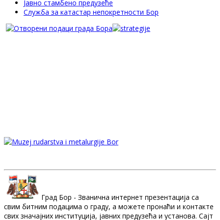
Јавно стамбено предузеће
Служба за катастар непокретности Бор
Град Бор - Званична интернет презентација са
свим битним подацима о граду, а можете пронаћи и контакте
свих значајних институција, јавних предузећа и установа. Сајт