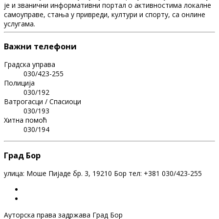
је и званични информативни портал о активностима локалне
самоуправе, стања у привреди, култури и спорту, са онлине
услугама.
Важни телефони
Градска управа
030/423-255
Полиција
030/192
Ватрогасци / Спасиоци
030/193
Хитна помоћ
030/194
Град Бор
улица: Моше Пијаде бр. 3, 19210 Бор тел: +381 030/423-255
Ауторска права задржава Град Бор