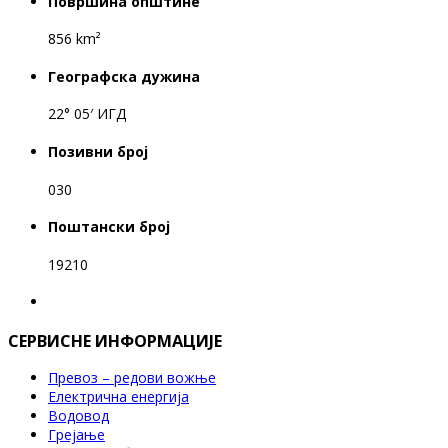
Површина општине
856 km²
Географска дужина
22° 05′ ИГД
Позивни број
030
Поштански број
19210
СЕРВИСНЕ ИНФОРМАЦИЈЕ
Превоз – редови вожње
Електрична енергија
Водовод
Грејање