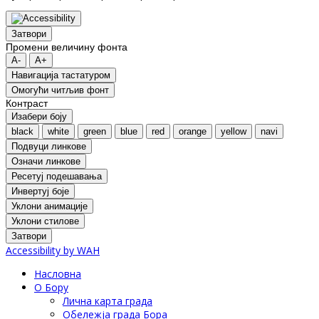
Затвори
Промени величину фонта
A-
A+
Навигација тастатуром
Oмогући читљив фонт
Контраст
Изабери боју
black
white
green
blue
red
orange
yellow
navi
Подвуци линкове
Означи линкове
Ресетуј подешавања
Инвертуј боје
Уклони анимације
Уклони стилове
Затвори
Accessibility by WAH
Насловна
О Бору
Лична карта града
Обележја града Бора