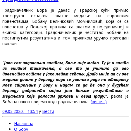
Градоначелник Бора је данас у Градској кући примио
троструког освајача златне медаље на европским
првенствима, Бобану Величковић Момчиловић, која се са
првенства у Пољској вратила са златом у појединачној и
екипној категорији. Градоначелник је честитао Бобани на
постигнутим резултатима и том приликом уручио пригодан
поклон.
“Јако сам задовољна златом, боље није могло. Ту је и злато
из екипног такмичења, а све то је учинило да ово
првенство остане у јако лепом сећању. Драго ми је да су ове
медаље дошле у периоду када се увелико ради на отварању
нове стрељане у Бору и надам се да ће она у будућем
периоду допринети мојим још бољим резултатима и
медаљама које доносим држави и овом граду.”
, рекла је
Бобана након пријема код градоначелника.
(више…)
09.03.2020. - 13:54
у
Вести
Насловна
О Бору