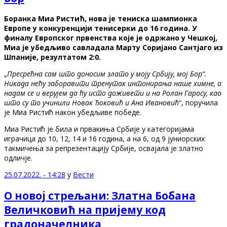
Боранка Миа Ристић, нова је тениска шампионка
Европе у конкуренцији тенисерки до 16 година. У
финалу Европског првенства које је одржано у Чешкој,
Миа је убедљиво савладала Марту Соријано Сантјаго из
Шпаније, резултатом 2:0.
„
Пресрећна сам што доносим злато у моју Србију, мој Бор“.
Никада нећу заборавити тренутак интонирања наше химне, а
надам се и верујем да ћу исто доживети и на Ролан Гаросу, као
што су то учинили Новак Ђоковић и Ана Ивановић
“, поручила
је Миа Ристић након убедљиве победе.
Миа Ристић је била и првакиња Србије у категоријама
играчица до 10, 12, 14 и 16 година, а на 6, од 9 јуниорских
такмичења за репрезентацију Србије, освајала је златно
одличје.
25.07.2022. - 14:28
у
Вести
О новој стрељани: Златна Бобана
Величковић на пријему код
градоначелника