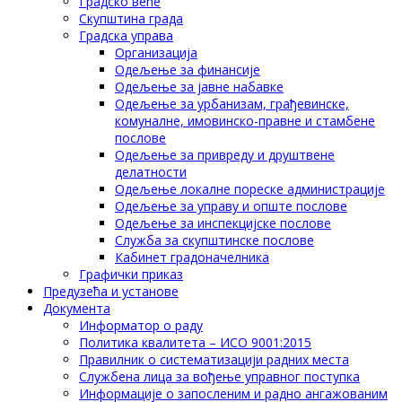
Градско веће
Скупштина града
Градска управа
Организација
Одељење за финансије
Одељење за јавне набавке
Одељење за урбанизам, грађевинске,
комуналне, имовинско-правне и стамбене
послове
Одељење за привреду и друштвене
делатности
Одељење локалне пореске администрације
Одељење за управу и опште послове
Одељење за инспекцијске послове
Служба за скупштинске послове
Кабинет градоначелника
Графички приказ
Предузећа и установе
Документа
Информатор о раду
Политика квалитета – ИСО 9001:2015
Правилник о систематизацији радних места
Службена лица за вођење управног поступка
Информације о запосленим и радно ангажованим