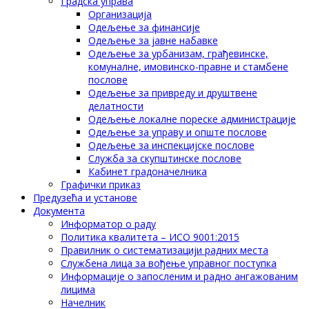
Градска управа
Организација
Одељење за финансије
Одељење за јавне набавке
Одељење за урбанизам, грађевинске,
комуналне, имовинско-правне и стамбене
послове
Одељење за привреду и друштвене
делатности
Одељење локалне пореске администрације
Одељење за управу и опште послове
Одељење за инспекцијске послове
Служба за скупштинске послове
Кабинет градоначелника
Графички приказ
Предузећа и установе
Документа
Информатор о раду
Политика квалитета – ИСО 9001:2015
Правилник о систематизацији радних места
Службена лица за вођење управног поступка
Информације о запосленим и радно ангажованим
лицима
Начелник