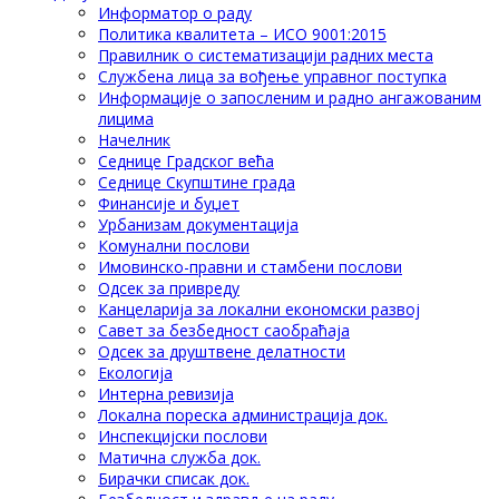
Информатор о раду
Политика квалитета – ИСО 9001:2015
Правилник о систематизацији радних места
Службена лица за вођење управног поступка
Информације о запосленим и радно ангажованим
лицима
Начелник
Седнице Градског већа
Седнице Скупштине града
Финансије и буџет
Урбанизам документација
Комунални послови
Имовинско-правни и стамбени послови
Одсек за привреду
Канцеларија за локални економски развој
Савет за безбедност саобраћаја
Одсек за друштвене делатности
Eкологија
Интерна ревизија
Локална пореска администрација док.
Инспекцијски послови
Матична служба док.
Бирачки списак док.