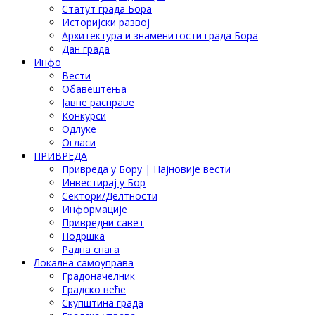
Статут града Бора
Историјски развој
Архитектура и знаменитости града Бора
Дан града
Инфо
Вести
Обавештења
Јавне расправе
Конкурси
Одлуке
Огласи
ПРИВРЕДА
Привреда у Бору | Најновије вести
Инвестирај у Бор
Сектори/Делтности
Информације
Привредни савет
Подршка
Радна снага
Локална самоуправа
Градоначелник
Градско веће
Скупштина града