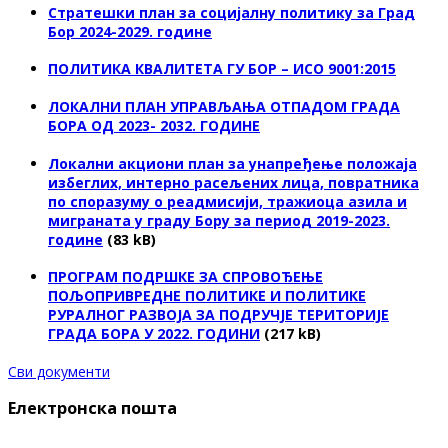
Стратешки план за социјалну политику за Град
Бор 2024-2029. године
ПОЛИТИКА КВАЛИТЕТА ГУ БОР – ИСО 9001:2015
ЛОКАЛНИ ПЛАН УПРАВЉАЊА ОТПАДОМ ГРАДА
БОРА ОД 2023- 2032. ГОДИНЕ
Локални акциони план за унапређење положаја
избеглих, интерно расељених лица, повратника
по споразуму о реадмисији, тражиоца азила и
миграната у граду Бору за период 2019-2023.
године
(83 kB)
ПРОГРАМ ПОДРШКЕ ЗА СПРОВОЂЕЊЕ
ПОЉОПРИВРЕДНЕ ПОЛИТИКЕ И ПОЛИТИКЕ
РУРАЛНОГ РАЗВОЈА ЗА ПОДРУЧЈЕ ТЕРИТОРИЈЕ
ГРАДА БОРА У 2022. ГОДИНИ
(217 kB)
Сви документи
Електронска пошта