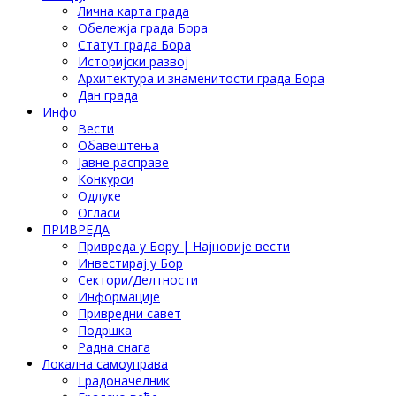
Лична карта града
Обележја града Бора
Статут града Бора
Историјски развој
Архитектура и знаменитости града Бора
Дан града
Инфо
Вести
Обавештења
Јавне расправе
Конкурси
Одлуке
Огласи
ПРИВРЕДА
Привреда у Бору | Најновије вести
Инвестирај у Бор
Сектори/Делтности
Информације
Привредни савет
Подршка
Радна снага
Локална самоуправа
Градоначелник