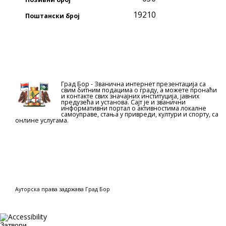
19210
Поштански број
Град Бор - Званична интернет презентација са
свим битним подацима о граду, а можете пронаћи
и контакте свих значајних институција, јавних
предузећа и установа. Сајт је и званични
информативни портал о активностима локалне
самоуправе, стања у привреди, култури и спорту, са
онлине услугама.
Ауторска права задржава Град Бор
Затвори