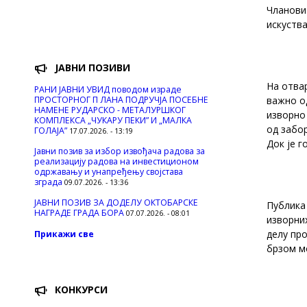
Чланови
искуства
ЈАВНИ ПОЗИВИ
На отва
РАНИ ЈАВНИ УВИД поводом израде
ПРОСТОРНОГ П ЛАНА ПОДРУЧЈА ПОСЕБНЕ
важно о
НАМЕНЕ РУДАРСКО - МЕТАЛУРШКОГ
изворно 
КОМПЛЕКСА „ЧУКАРУ ПЕКИ” И „МАЛКА
од забор
ГОЛАЈА”
17.07.2026. - 13:19
Док је г
Јавни позив за избор извођача радова за
реализацију радова на инвестиционом
одржавању и унапређењу својстава
зграда
09.07.2026. - 13:36
ЈАВНИ ПОЗИВ ЗА ДОДЕЛУ ОКТOБАРСКЕ
Публика 
НАГРАДЕ ГРАДА БОРА
07.07.2026. - 08:01
изворних
делу про
Прикажи све
брзом м
КОНКУРСИ