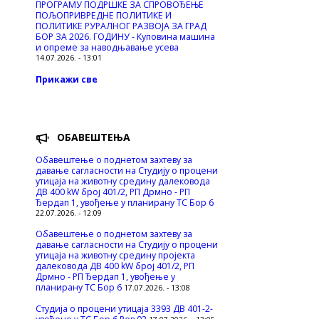
ПРОГРАМУ ПОДРШКЕ ЗА СПРОВОЂЕЊЕ
ПОЉОПРИВРЕДНЕ ПОЛИТИКЕ И
ПОЛИТИКЕ РУРАЛНОГ РАЗВОЈА ЗА ГРАД
БОР ЗА 2026. ГОДИНУ - Куповина машина
и опреме за наводњавање усева
14.07.2026. - 13:01
Прикажи све
ОБАВЕШТЕЊА
Обавештење о поднетом захтеву за
давање сагласности на Студију о процени
утицаја на животну средину далековода
ДВ 400 kW број 401/2, РП Дрмно - РП
Ђердап 1, увођење у планирану ТС Бор 6
22.07.2026. - 12:09
Обавештење о поднетом захтеву за
давање сагласности на Студију о процени
утицаја на животну средину пројекта
далековода ДВ 400 kW број 401/2, РП
Дрмно - РП Ђердап 1, увођење у
планирану ТС Бор 6
17.07.2026. - 13:08
Студија о процени утицаја 3393 ДВ 401-2-