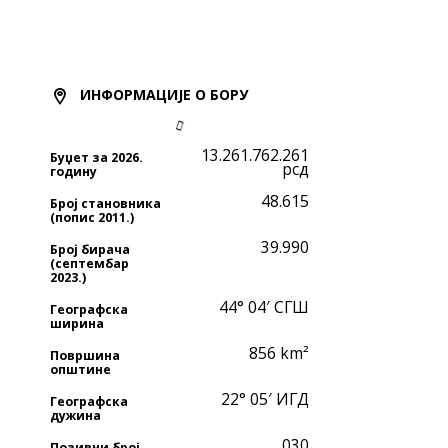
ИНФОРМАЦИЈЕ О БОРУ
13.261.762.261
Буџет за 2026.
рсд
годину
48.615
Број становника
(попис 2011.)
39.990
Број бирача
(септембар
2023.)
44° 04′ СГШ
Географска
ширина
856 km²
Површина
општине
22° 05′ ИГД
Географска
дужина
030
Позивни број