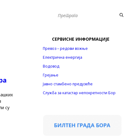
СЕРВИСНЕ ИНФОРМАЦИЈЕ
Превоз – редови вожње
Електрична енергија
Водовод
Грејање
ра
Јавно стамбено предузеће
Служба за катастар непокретности Бор
лашких
з
ли су