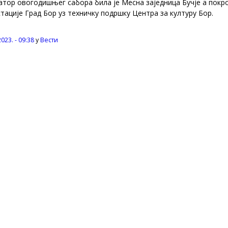
атор овогодишњег сабора била је Месна заједница Бучје а пок
ације Град Бор уз техничку подршку Центра за културу Бор.
023. - 09:38
у
Вести