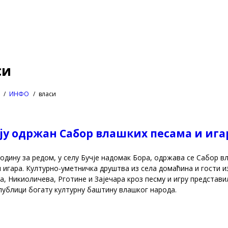
си
ИНФО
власи
чју одржан Сабор влашких песама и ига
годину за редом, у селу Бучје надомак Бора, одржaва се Сабор в
 игара. Културно-уметничка друштва из села домаћина и гости и
, Никиоличева, Рготине и Зајечара кроз песму и игру представи
публици богату културну баштину влашког народа.