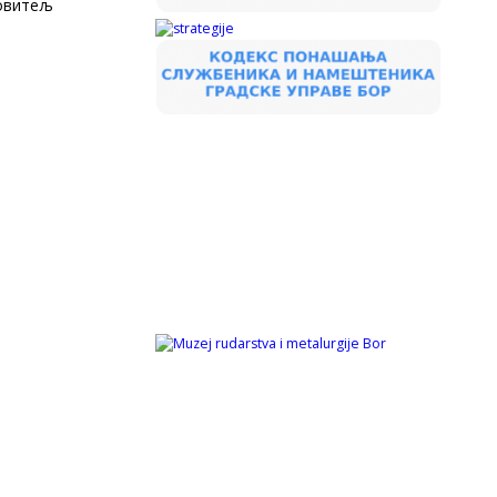
ровитељ