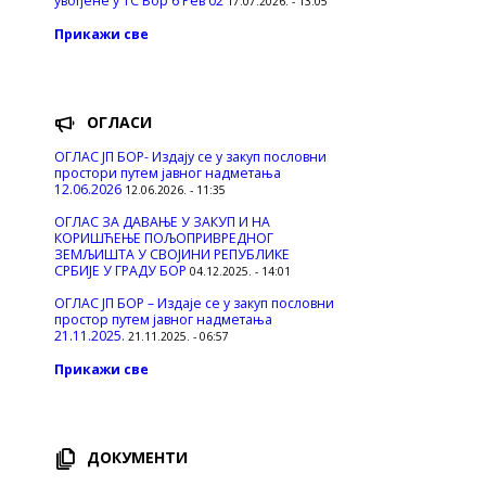
увођене у ТС Бор 6 Рев 02
17.07.2026. - 13:05
Прикажи све
ОГЛАСИ
ОГЛАС ЈП БОР- Издају се у закуп пословни
простори путем јавног надметања
12.06.2026
12.06.2026. - 11:35
ОГЛАС ЗА ДАВАЊЕ У ЗАКУП И НА
КОРИШЋЕЊЕ ПОЉОПРИВРЕДНОГ
ЗЕМЉИШТА У СВОЈИНИ РЕПУБЛИКЕ
СРБИЈЕ У ГРАДУ БОР
04.12.2025. - 14:01
ОГЛАС ЈП БОР – Издаје се у закуп пословни
простор путем јавног надметања
21.11.2025.
21.11.2025. - 06:57
Прикажи све
ДОКУМЕНТИ