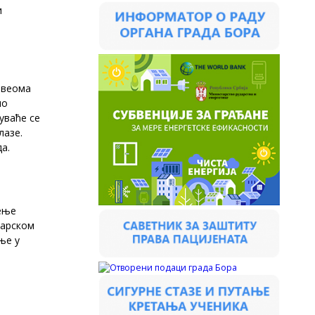
и
 веома
ло
уваће се
лазе.
а.
ђeње
чарском
ње у