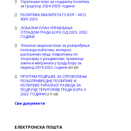
Стратешки план за социјалну политику
за Град Бор 2024-2029. године
ПОЛИТИКА КВАЛИТЕТА ГУ БОР – ИСО
9001:2015
ЛОКАЛНИ ПЛАН УПРАВЉАЊА
ОТПАДОМ ГРАДА БОРА ОД 2023- 2032.
ГОДИНЕ
Локални акциони план за унапређење
положаја избеглих, интерно
расељених лица, повратника по
споразуму о реадмисији, тражиоца
азила и миграната у граду Бору за
период 2019-2023. године
(83 kB)
ПРОГРАМ ПОДРШКЕ ЗА СПРОВОЂЕЊЕ
ПОЉОПРИВРЕДНЕ ПОЛИТИКЕ И
ПОЛИТИКЕ РУРАЛНОГ РАЗВОЈА ЗА
ПОДРУЧЈЕ ТЕРИТОРИЈЕ ГРАДА БОРА У
2022. ГОДИНИ
(217 kB)
Сви документи
ЕЛЕКТРОНСКА ПОШТА