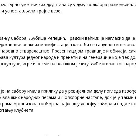
 културно-уметничких друштава су у духу фолклора размењивал
 и успостављали трајне везе.
рању Сабора, Љубиша Репеџић, Градски већник је нагласио да је
државање оваквих манифестација како би се сачувало и негова
народно стваралаштво. Презентацијом традиције и обичаја, сач
ава култура једног народа и пренети и на генерације које тек до
од културе, игре и песме на влашком језику, биће и влашког народ
је на сабору имала прилику да у ревијалном делу погледа изво
 влашких народних песама и фолклорне наступе, док је у такми
грама организован избор за најлепшу девојку сабора и надмета
отању клубчета.