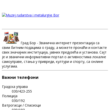
Град Бор - Званична интернет презентација са
свим битним подацима о граду, а можете пронаћи и контакте
свих значајних институција, јавних предузећа и установа. Сајт
је и званични информативни портал о активностима локалне
самоуправе, стања у привреди, култури и спорту, са онлине
услугама.
Важни телефони
Градска управа
030/423-255
Полиција
030/192
Ватрогасци / Спасиоци
030/193