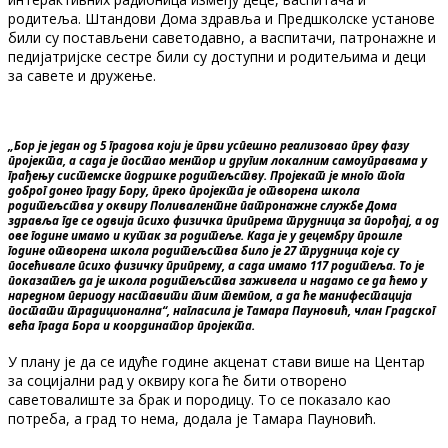
родитеља. Штандови Дома здравља и Предшколске установе
били су постављени саветодавно, а васпитачи, патронажне и
педијатријске сестре били су доступни и родитељима и деци
за савете и дружење.
„Бор је један од 5 градова који је први успешно реализовао прву фазу
пројекта, а сада је постао ментор и другим локалним самоуправама у
грађењу системске подршке родитељству. Пројекат је много тога
доброг донео граду Бору, преко пројекта је отворена школа
родитељства у оквиру Поливалентне патронажне службе Дома
здравља где се одвија психо физичка припрема трудница за порођај, а од
ове године имамо и кутак за родитеље. Kада је у децембру прошле
године отворена школа родитељства било је 27 трудница које су
посећивале психо физичку припрему, а сада имамо 117 родитеља. То је
показатељ да је школа родитељства заживела и надамо се да ћемо у
наредном периоду наставити тим темпом, а да ће манифестација
постати традиционална“, нагласила је Тамара Пауновић, члан Градског
већа града Бора и координатор пројекта.
У плану је да се идуће године акценат стави више на Центар
за социјални рад у оквиру кога ће бити отворено
саветовалиште за брак и породицу. То се показало као
потреба, а град то нема, додала је Тамара Пауновић.