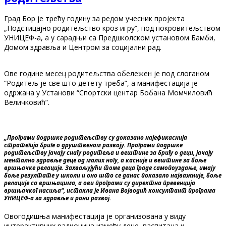
Град Бор је трећу годину за редом учесник пројекта
„Подстицајно родитељство кроз игру“, под покровитељством
УНИЦЕФ-а, а у сарадњи са Предшколском установом Бамби,
Домом здравља и Центром за социјални рад.
Ове године месец родитељства обележен је под слоганом
“Родитељ је све што детету треба”, а манифестација је
одржана у Установи “Спортски центар Бобана Момчиловић
Величковић”.
„Програми подршке родитељству су доказано најефикаснија
стратегија бриге о друштвеном развоју. Програми подршке
родитељству јачају снагу родитеља и вештине за бригу о деци, јачају
ментално здравље деце од малих ногу, а касније и вештине за боље
вршњачке релације. Захваљујући томе деца граде самопоуздање, имају
боље резултате у школи и оно што се данас показало најважније, боље
релације са вршњацима, а ови програми су директна превенција
вршњачког насиља“, истакла је Ивана Војводић консултант програма
УНИЦЕФ-а за здравље и рани развој.
Овогодишња манифестација је организована у виду
интерактивних радионица између деце, васпитача и