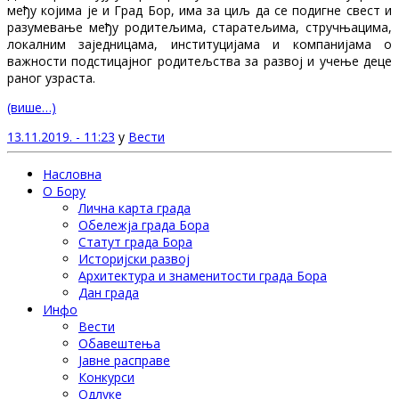
међу којима je и Град Бор, има за циљ да се подигне свест и
разумевање међу родитељима, старатељима, стручњацима,
локалним заједницама, институцијама и компанијама о
важности подстицајног родитељства за развој и учење деце
раног узраста.
(више…)
13.11.2019. - 11:23
у
Вести
Насловна
О Бору
Лична карта града
Обележја града Бора
Статут града Бора
Историјски развој
Архитектура и знаменитости града Бора
Дан града
Инфо
Вести
Обавештења
Јавне расправе
Конкурси
Одлуке