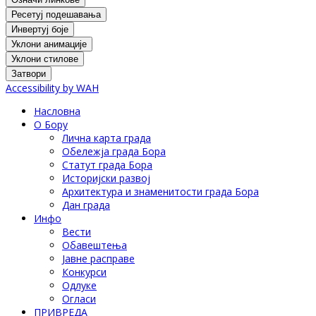
Ресетуј подешавања
Инвертуј боје
Уклони анимације
Уклони стилове
Затвори
Accessibility by WAH
Насловна
О Бору
Лична карта града
Обележја града Бора
Статут града Бора
Историјски развој
Архитектура и знаменитости града Бора
Дан града
Инфо
Вести
Обавештења
Јавне расправе
Конкурси
Одлуке
Огласи
ПРИВРЕДА