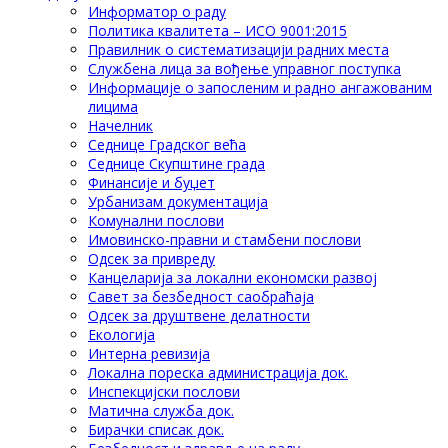
Информатор о раду
Политика квалитета – ИСО 9001:2015
Правилник о систематизацији радних места
Службена лица за вођење управног поступка
Информације о запосленим и радно ангажованим
лицима
Начелник
Седнице Градског већа
Седнице Скупштине града
Финансије и буџет
Урбанизам документација
Комунални послови
Имовинско-правни и стамбени послови
Одсек за привреду
Канцеларија за локални економски развој
Савет за безбедност саобраћаја
Одсек за друштвене делатности
Eкологија
Интерна ревизија
Локална пореска администрација док.
Инспекцијски послови
Матична служба док.
Бирачки списак док.