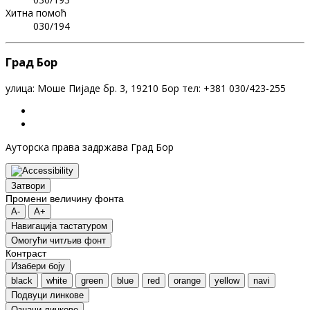
Хитна помоћ
030/194
Град Бор
улица: Моше Пијаде бр. 3, 19210 Бор тел: +381 030/423-255
Ауторска права задржава Град Бор
Затвори
Промени величину фонта
A-
A+
Навигација тастатуром
Oмогући читљив фонт
Контраст
Изабери боју
black
white
green
blue
red
orange
yellow
navi
Подвуци линкове
Означи линкове