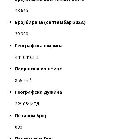
48.615
Број бирача (септембар 2023.)
39.990
Географска ширина
44° 04′ СГШ
Површина општине
856 km²
Географска дужина
22° 05′ ИГД
Позивни број
030
Поштански број