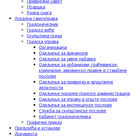
Привредни савет
Подршка
Радна снага
Локална самоуправа
Градоначелник
Градско веће
Скупштина града
Градска управа
Организација
Одељење за финансије
Одељење за јавне набавке
Одељење за урбанизам, грађевинске,
комуналне, имовинско-правне и стамбене
послове
Одељење за привреду и друштвене
делатности
Одељење локалне пореске администрације
Одељење за управу и опште послове
Одељење за инспекцијске послове
Служба за скупштинске послове
Кабинет градоначелника
Графички приказ
Предузећа и установе
Документа