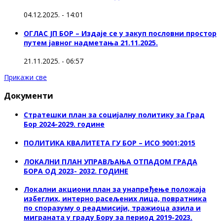
04.12.2025. - 14:01
ОГЛАС ЈП БОР – Издаје се у закуп пословни простор
путем јавног надметања 21.11.2025.
21.11.2025. - 06:57
Прикажи све
Документи
Стратешки план за социјалну политику за Град
Бор 2024-2029. године
ПОЛИТИКА КВАЛИТЕТА ГУ БОР – ИСО 9001:2015
ЛОКАЛНИ ПЛАН УПРАВЉАЊА ОТПАДОМ ГРАДА
БОРА ОД 2023- 2032. ГОДИНЕ
Локални акциони план за унапређење положаја
избеглих, интерно расељених лица, повратника
по споразуму о реадмисији, тражиоца азила и
миграната у граду Бору за период 2019-2023.