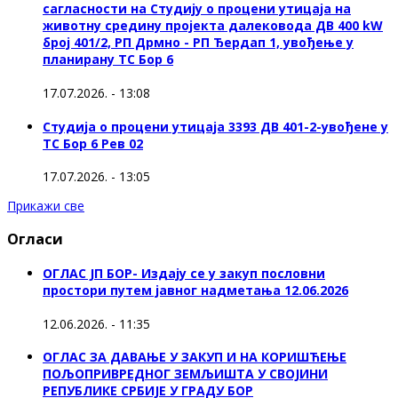
сагласности на Студију о процени утицаја на
животну средину пројекта далековода ДВ 400 kW
број 401/2, РП Дрмно - РП Ђердап 1, увођење у
планирану ТС Бор 6
17.07.2026. - 13:08
Студија о процени утицаја 3393 ДВ 401-2-увођене у
ТС Бор 6 Рев 02
17.07.2026. - 13:05
Прикажи све
Огласи
ОГЛАС ЈП БОР- Издају се у закуп пословни
простори путем јавног надметања 12.06.2026
12.06.2026. - 11:35
ОГЛАС ЗА ДАВАЊЕ У ЗАКУП И НА КОРИШЋЕЊЕ
ПОЉОПРИВРЕДНОГ ЗЕМЉИШТА У СВОЈИНИ
РЕПУБЛИКЕ СРБИЈЕ У ГРАДУ БОР