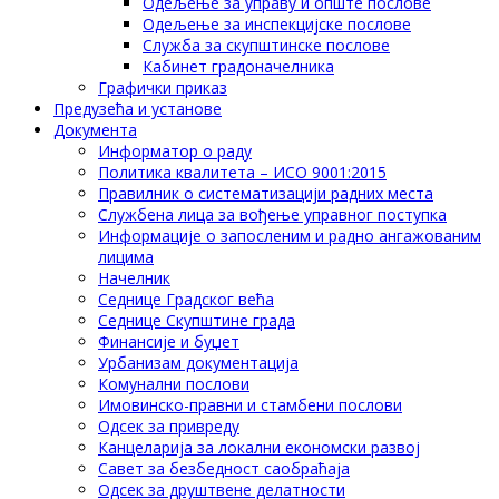
Одељење за управу и опште послове
Одељење за инспекцијске послове
Служба за скупштинске послове
Кабинет градоначелника
Графички приказ
Предузећа и установе
Документа
Информатор о раду
Политика квалитета – ИСО 9001:2015
Правилник о систематизацији радних места
Службена лица за вођење управног поступка
Информације о запосленим и радно ангажованим
лицима
Начелник
Седнице Градског већа
Седнице Скупштине града
Финансије и буџет
Урбанизам документација
Комунални послови
Имовинско-правни и стамбени послови
Одсек за привреду
Канцеларија за локални економски развој
Савет за безбедност саобраћаја
Одсек за друштвене делатности