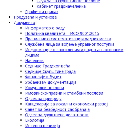
Служба за скупштинске послове
Кабинет градоначелника
Графички приказ
Предузећа и установе
Документа
Информатор о раду
Политика квалитета – ИСО 9001:2015
Правилник о систематизацији радних места
Службена лица за вођење управног поступка
Информације о запосленим и радно ангажованим
лицима
Начелник
Седнице Градског већа
Седнице Скупштине града
Финансије и буџет
Урбанизам документација
Комунални послови
Имовинско-правни и стамбени послови
Одсек за привреду
Канцеларија за локални економски развој
Савет за безбедност саобраћаја
Одсек за друштвене делатности
Eкологија
Интерна ревизија