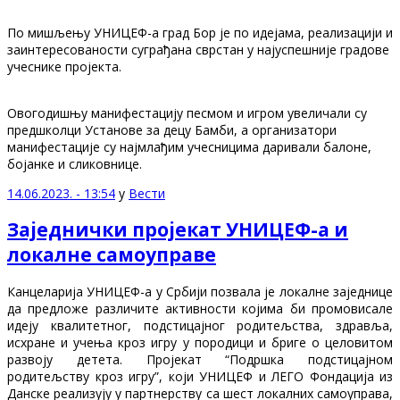
По мишљењу УНИЦЕФ-а град Бор је по идејама, реализацији и
заинтересованости суграђана сврстан у најуспешније градове
учеснике пројекта.
Овогодишњу манифестацију песмом и игром увеличали су
предшколци Установе за децу Бамби, а организатори
манифестације су најмлађим учесницима даривали балоне,
бојанке и сликовнице.
14.06.2023. - 13:54
у
Вести
Заједнички пројекат УНИЦЕФ-а и
локалне самоуправе
Канцеларија УНИЦЕФ-а у Србији позвала је локалне заједнице
да предложе различите активности којима би промовисале
идеју квалитетног, подстицајног родитељства, здравља,
исхране и учења кроз игру у породици и бриге о целовитом
развоју детета. Пројекат “Подршка подстицајном
родитељству кроз игру”, који УНИЦЕФ и ЛЕГО Фондација из
Данске реализују у партнерству са шест локалних самоуправа,