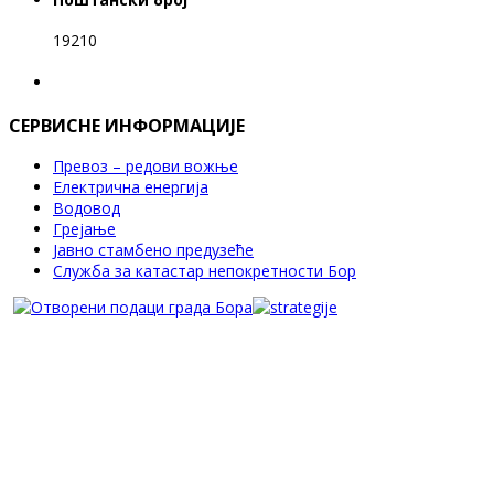
19210
СЕРВИСНЕ ИНФОРМАЦИЈЕ
Превоз – редови вожње
Електрична енергија
Водовод
Грејање
Јавно стамбено предузеће
Служба за катастар непокретности Бор