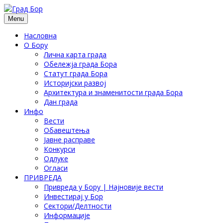
Menu
Насловна
О Бору
Лична карта града
Обележја града Бора
Статут града Бора
Историјски развој
Архитектура и знаменитости града Бора
Дан града
Инфо
Вести
Обавештења
Јавне расправе
Конкурси
Одлуке
Огласи
ПРИВРЕДА
Привреда у Бору | Најновије вести
Инвестирај у Бор
Сектори/Делтности
Информације