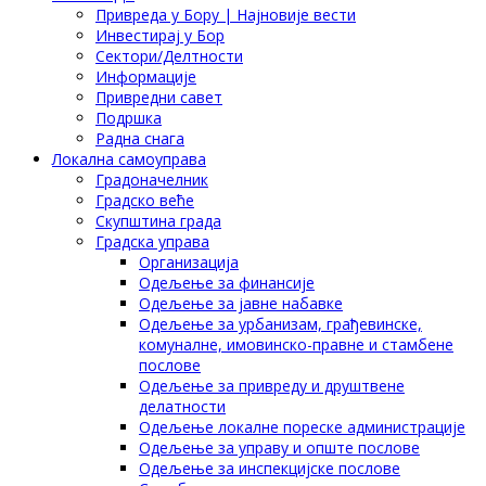
Привреда у Бору | Најновије вести
Инвестирај у Бор
Сектори/Делтности
Информације
Привредни савет
Подршка
Радна снага
Локална самоуправа
Градоначелник
Градско веће
Скупштина града
Градска управа
Организација
Одељење за финансије
Одељење за јавне набавке
Одељење за урбанизам, грађевинске,
комуналне, имовинско-правне и стамбене
послове
Одељење за привреду и друштвене
делатности
Одељење локалне пореске администрације
Одељење за управу и опште послове
Одељење за инспекцијске послове