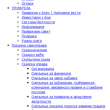
Огласи
ПРИВРЕДА
Привреда у Бору | Најновије вести
Инвестирај у Бор
Сектори/Делтности
Информације
Привредни савет
Подршка
Радна снага
Локална самоуправа
Градоначелник
Градско веће
Скупштина града
Градска управа
Организација
Одељење за финансије
Одељење за јавне набавке
Одељење за урбанизам, грађевинске,
комуналне, имовинско-правне и стамбене
послове
Одељење за привреду и друштвене
делатности
Одељење локалне пореске администрације