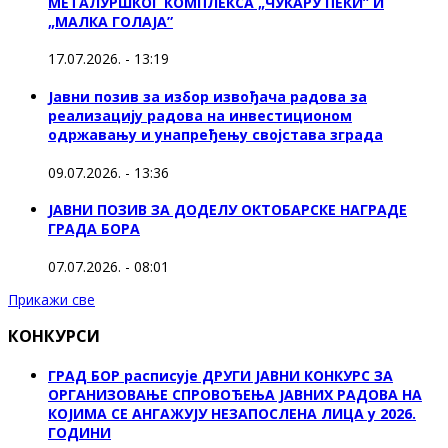
МЕТАЛУРШКОГ КОМПЛЕКСА „ЧУКАРУ ПЕКИ” И
„МАЛКА ГОЛАЈА”
17.07.2026. - 13:19
Јавни позив за избор извођача радова за
реализацију радова на инвестиционом
одржавању и унапређењу својстава зграда
09.07.2026. - 13:36
ЈАВНИ ПОЗИВ ЗА ДОДЕЛУ ОКТOБАРСКЕ НАГРАДЕ
ГРАДА БОРА
07.07.2026. - 08:01
Прикажи све
КОНКУРСИ
ГРАД БОР расписује ДРУГИ ЈАВНИ КОНКУРС ЗА
ОРГАНИЗОВАЊЕ СПРОВОЂЕЊА ЈАВНИХ РАДОВА НА
КОЈИМА СЕ АНГАЖУЈУ НЕЗАПОСЛЕНА ЛИЦА у 2026.
ГОДИНИ