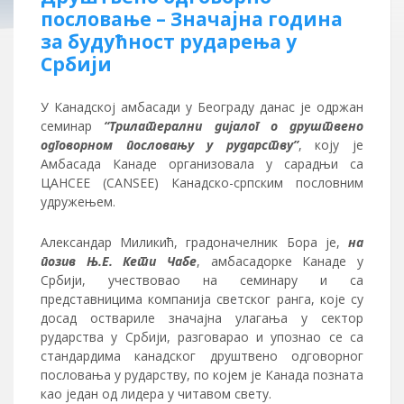
пословање – Значајна година
за будућност рударења у
Србији
У Канадској амбасади у Београду данас је одржан
семинар
“Трилатерални дијалог о друштвено
одговорном пословању у рударству”
, коју је
Амбасада Канаде организовала у сарадњи са
ЦАНСЕЕ (CANSEE) Канадско-српским пословним
удружењем.
Александар Миликић, градоначелник Бора је,
на
позив Њ.Е. Кети Чабе
, амбасадорке Канаде у
Србији, учествовао на семинару и са
представницима компанија светског ранга, које су
досад оствариле значајна улагања у сектор
рударства у Србији, разговарао и упознао се са
стандардима канадског друштвено одговорног
пословања у рударству, по којем је Канада позната
као један од лидера у читавом свету.