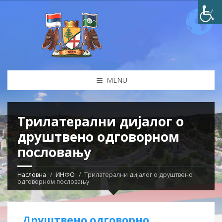
MENU
Трилатерални дијалог о
друштвено одговорном
пословању
Насловна
ИНФО
Трилатерални дијалог о друштвено
одговорном пословању
Друштвено одговорно