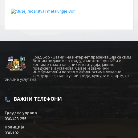
Град Бор - Званична интернет презентација са свим
битним подацима о граду, а можете пронаћи и
контакте свих значајних институција, јавних
предузећа и установа. Сајт је и званични
информативни портал о активностима локалне
самоуправе, стања у привреди, култури и спорту, са
онлине услугама.
ВАЖНИ ТЕЛЕФОНИ
Градска управа
030/423-255
Полиција
030/192