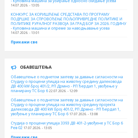
- Куповинa машина за убирање односно скидање усева
14.07.2026. - 13:05
КОНКУРС ЗА КОРИШЋЕЊЕ СРЕДСТАВА ПО ПРОГРАМУ
ПОДРШКЕ ЗА СПРОВОЂЕЊЕ ПОЉОПРИВРЕДНЕ ПОЛИТИКЕ И
ПОЛИТИКЕ РУРАЛНОГ РАЗВОЈА ЗА ГРАД БОР ЗА 2026. ГОДИНУ
- Куповина машина и опреме за наводњавање усева
14.07.2026. - 13:01
Прикажи све
ОБАВЕШТЕЊА
Обавештење о поднетом захтеву за давање сагласности на
Студију о процени утицаја на животну средину далековода
ДВ 400 kW број 401/2, РП Дрмно - РП Ђердап 1, увођење у
планирану ТС Бор 6
22.07.2026. - 12:09
Обавештење о поднетом захтеву за давање сагласности на
Студију о процени утицаја на животну средину пројекта
далековода ДВ 400 kW број 401/2, РП Дрмно - РП Ђердап 1,
увођење у планирану ТС Бор 6
17.07.2026. - 13:08
Студија о процени утицаја 3393 ДВ 401-2-увођене у ТС Бор 6
Рев 02
17.07.2026. - 13:05
Прикажи све