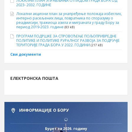
ЛОКАЛНИ ПЛАН УПРАВЉАЊА ОТПАДОМ ГРАДА БОРА ОД
2023- 2032. ГОДИНЕ
Локални акциони план за унапређење положаја избеглих,
интерно расељених лица, повратника по споразуму о
реадмисији, тражиоца азила и миграната у граду Бору за
период 2019-2023. године
(83 kB)
ПРОГРАМ ПОДРШКЕ ЗА СПРОВОЂЕЊЕ ПОЉОПРИВРЕДНЕ
ПОЛИТИКЕ И ПОЛИТИКЕ РУРАЛНОГ РАЗВОЈА ЗА ПОДРУЧЈЕ
ТЕРИТОРИЈЕ ГРАДА БОРА У 2022. ГОДИНИ
(217 kB)
Сви документи
ЕЛЕКТРОНСКА ПОШТА
ИНФОРМАЦИЈЕ О БОРУ
Буџет за 2026. годину