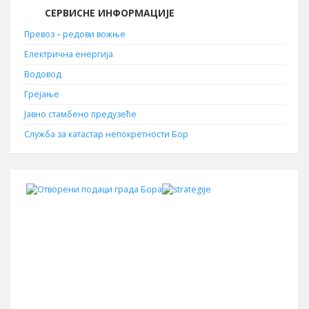
СЕРВИСНЕ ИНФОРМАЦИЈЕ
Превоз – редови вожње
Електрична енергија
Водовод
Грејање
Јавно стамбено предузеће
Служба за катастар непокретности Бор