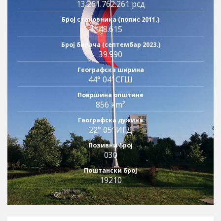
13.261.762.261 рсд
Број становника (попис 2011.)
48.615
Број бирача (септембар 2023.)
39.990
Географска ширина
44° 04′ СГШ
Површина општине
856 km²
Географска дужина
22° 05′ ИГД
Позивни број
030
Поштански број
19210