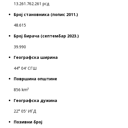
13.261.762.261 рсд
Број становника (попис 2011.)
48.615
Број бирача (септембар 2023.)
39.990
Географска ширина
44° 04′ СГШ
Површина општине
856 km²
Географска дужина
22° 05′ ИГД
Позивни број