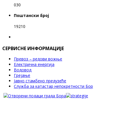
030
Поштански број
19210
СЕРВИСНЕ ИНФОРМАЦИЈЕ
Превоз – редови вожње
Електрична енергија
Водовод
Грејање
Јавно стамбено предузеће
Служба за катастар непокретности Бор