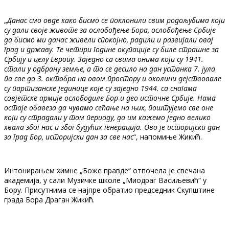
„
Данас смо овде како бисмо се поклонили свим родољубима који
су дали своје животе за ослобођење Бора, ослобођење Србије
да бисмо ми данас живели спокојно, радили и развијали овај
град и државу. Те четири године окупације су биле страшне за
Србију и целу Европу. Заједно са свима онима који су 1941.
стали у одбрану земље, а то се десило на дан устанка 7. јула
па све до 3. октобра на овом простору и околини дејствовале
су партизанске јединице које су заједно 1944. са снагама
совјетске армије ослободиле Бор и део источне Србије. Нама
остаје обавеза да чувамо сећање на њих, поштујемо све оне
који су страдали у том периоду, да им кажемо једно велико
хвала због нас и због будућих генерација. Ово је историјски дан
за град Бор, историјски дан за све нас
“, напомиње Жикић.
Интонирањем химне „Боже правде“ отпочела је свечана
академија, у сали Музичке школе „Миодраг Васиљевић“ у
Бору. Присутнима се најпре обратио председник Скупштине
града Бора Драган Жикић.