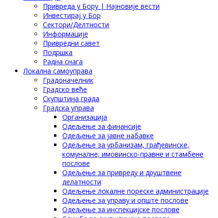
Привреда у Бору | Најновије вести
Инвестирај у Бор
Сектори/Делтности
Информације
Привредни савет
Подршка
Радна снага
Локална самоуправа
Градоначелник
Градско веће
Скупштина града
Градска управа
Организација
Одељење за финансије
Одељење за јавне набавке
Одељење за урбанизам, грађевинске,
комуналне, имовинско-правне и стамбене
послове
Одељење за привреду и друштвене
делатности
Одељење локалне пореске администрације
Одељење за управу и опште послове
Одељење за инспекцијске послове