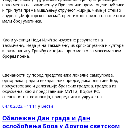
прво место на такмичењу у Прислоници према оцени публике
и три пута према мишљењу стручног жирија, чиме је стекао
лауреат „Мајсторског писма“, престижног признања које носи
мали број уметника.
Као и ученици Неди Илић за изузетне резултате на
такмичењу. Неда је на такмичењу из српског језика и културе
изражавања у Тршићу освојила прво место са максималним
бројем поена.
Свечаности су поред представника локалне самоуправе,
одборника града и некадашњих председника општине Бор,
присуствовале и делегације братских градова, градова из
окружења, као и представници МУП-а, Војске РС,
свештенства, компанија, привредника и удружења.
04.10.2023. - 11:11
у
Вести
Обележен Дан града и Дан
ослобођења Бора у Другом светском