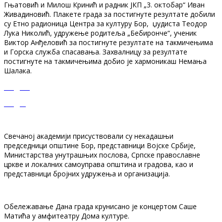
Гњатовић и Милош Кринић и радник ЈКП „3. октобар“ Иван
Живадиновић. Плакете града за постигнуте резултате добили
су Етно радионица Центра за културу Бор, џудиста Теодор
Лука Николић, удружење родитеља „Бебиронче“, ученик
Виктор Анђеловић за постигнуте резултате на такмичењима
и Горска служба спасавања. Захвалницу за резултате
постигнуте на такмичењима добио је хармоникаш Немања
Шалака.
Свечаној академији присуствовали су некадашњи
председници општине Бор, представници Војске Србије,
Министарства унутрашњих послова, Српске православне
цркве и локалних самоуправа општина и градова, као и
представници бројних удружења и организација.
Обележавање Дана града крунисано је концертом Саше
Матића у амфитеатру Дома културе.