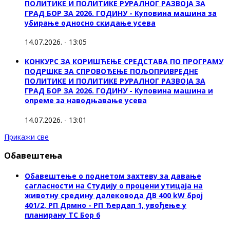
ПОЛИТИКЕ И ПОЛИТИКЕ РУРАЛНОГ РАЗВОЈА ЗА
ГРАД БОР ЗА 2026. ГОДИНУ - Куповинa машина за
убирање односно скидање усева
14.07.2026. - 13:05
КОНКУРС ЗА КОРИШЋЕЊЕ СРЕДСТАВА ПО ПРОГРАМУ
ПОДРШКЕ ЗА СПРОВОЂЕЊЕ ПОЉОПРИВРЕДНЕ
ПОЛИТИКЕ И ПОЛИТИКЕ РУРАЛНОГ РАЗВОЈА ЗА
ГРАД БОР ЗА 2026. ГОДИНУ - Куповина машина и
опреме за наводњавање усева
14.07.2026. - 13:01
Прикажи све
Обавештења
Обавештење о поднетом захтеву за давање
сагласности на Студију о процени утицаја на
животну средину далековода ДВ 400 kW број
401/2, РП Дрмно - РП Ђердап 1, увођење у
планирану ТС Бор 6