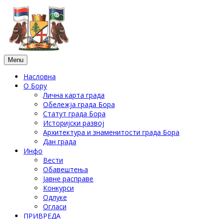
Menu
Насловна
О Бору
Лична карта града
Обележја града Бора
Статут града Бора
Историјски развој
Архитектура и знаменитости града Бора
Дан града
Инфо
Вести
Обавештења
Јавне расправе
Конкурси
Одлуке
Огласи
ПРИВРЕДА