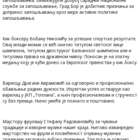
запошљавања. Захваљујући доброј сарадњи Националне
службе за запошљавање, Град Бор је добитник признања за
допринос запошљавању кроз мере активне политике
запошљавања.
Кик боксеру Бобану Николићу за успешне спортске резултате.
Овај млади момак се већ окитио титулом светског вице
шампиона, титулом двоструког Балканског шампиона али и
титулама првака на државном нивоу. Поносан је на златну
медаљу коју је кући донео са Европског првенства у кик боксу.
Вариоцу Драгани Аврамовић за одговорно и професионално
обављање радних дужности. Изузетан успех остварује као
варилац у ЈКП „Топлана“, а њен професионализам и стручност
су без премца. Њено умеће је познато и поштовано.
Мајстору фрулашу Стефану Радовановићу за чување
традиције и изворне музике нашег краја. Његово изванредно
мајсторство на фрули и посвећеност очувању музичке
традиције заслужују дубоко признање. Три пута је освојио