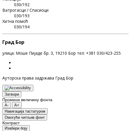
030/192
Ватрогасци / Спасиоци
030/193
Хитна помоћ
030/194
Град Бор
улица: Моше Пијаде бр. 3, 19210 Бор тел: +381 030/423-255
Ауторска права задржава Град Бор
Затвори
Промени величину фонта
A-
A+
Навигација тастатуром
Oмогући читљив фонт
Контраст
Изабери боју