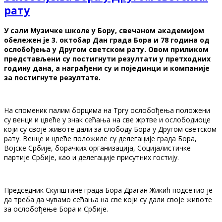
рату
У сали Музичке школе у Бору, свечаном академијом
обележен је 3. октобар Дан града Бора и 78 година од
ослобођења у Другом светском рату. Овом приликом
представљени су постигнути резултати у претходних
годину дана, а награђени су и појединци и компаније
за постигнуте резултате.
На споменик палим борцима на Тргу ослобођења положени
су венци и цвеће у знак сећања на све жртве и ослободиоце
који су своје животе дали за слободу Бора у Другом светском
рату. Венце и цвеће положиле су делегације града Бора,
Војске Србије, борачких организација, Социјалистичке
партије Србије, као и делегације присутних гостију.
Председник Скупштине града Бора Драган Жикић подсетио је
да треба да чувамо сећања на све који су дали своје животе
за ослобођење Бора и Србије.