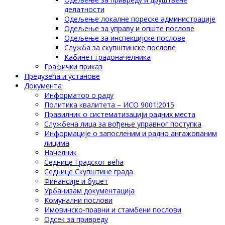
делатности
Одељење локалне пореске администрације
Одељење за управу и опште послове
Одељење за инспекцијске послове
Служба за скупштинске послове
Кабинет градоначелника
Графички приказ
Предузећа и установе
Документа
Информатор о раду
Политика квалитета – ИСО 9001:2015
Правилник о систематизацији радних места
Службена лица за вођење управног поступка
Информације о запосленим и радно ангажованим
лицима
Начелник
Седнице Градског већа
Седнице Скупштине града
Финансије и буџет
Урбанизам документација
Комунални послови
Имовинско-правни и стамбени послови
Одсек за привреду