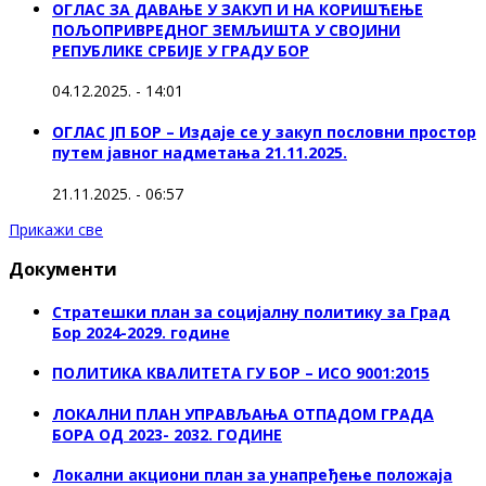
ОГЛАС ЗА ДАВАЊЕ У ЗАКУП И НА КОРИШЋЕЊЕ
ПОЉОПРИВРЕДНОГ ЗЕМЉИШТА У СВОЈИНИ
РЕПУБЛИКЕ СРБИЈЕ У ГРАДУ БОР
04.12.2025. - 14:01
ОГЛАС ЈП БОР – Издаје се у закуп пословни простор
путем јавног надметања 21.11.2025.
21.11.2025. - 06:57
Прикажи све
Документи
Стратешки план за социјалну политику за Град
Бор 2024-2029. године
ПОЛИТИКА КВАЛИТЕТА ГУ БОР – ИСО 9001:2015
ЛОКАЛНИ ПЛАН УПРАВЉАЊА ОТПАДОМ ГРАДА
БОРА ОД 2023- 2032. ГОДИНЕ
Локални акциони план за унапређење положаја