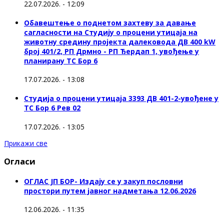
22.07.2026. - 12:09
Обавештење о поднетом захтеву за давање
сагласности на Студију о процени утицаја на
животну средину пројекта далековода ДВ 400 kW
број 401/2, РП Дрмно - РП Ђердап 1, увођење у
планирану ТС Бор 6
17.07.2026. - 13:08
Студија о процени утицаја 3393 ДВ 401-2-увођене у
ТС Бор 6 Рев 02
17.07.2026. - 13:05
Прикажи све
Огласи
ОГЛАС ЈП БОР- Издају се у закуп пословни
простори путем јавног надметања 12.06.2026
12.06.2026. - 11:35