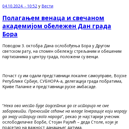
04.10.2024. - 10:52
у
Вести
Полагањем венаца и свечаном
академијом обележен Дан града
Бора
Поводом 3. oктобра Дана ослобођења Бора у Другом
светском рату, на спомен обележју стрељаним и обешеним
партизанима у центру града, положени су венци.
Почаст су им одали представници локалне самоуправе, Војске
Републике Србије, СУБНОРА-а, делегација града побратима,
Kриве Паланке и представници руске амбасаде.
“
Нека ово место буде подсетник да се историја не сме
заборавити. Преносите сећање на младе генерације који морају
да знају историју свога народа
”, рекао је најстарији учесник
ослободилачке борбе, Стојан Рајлић – деда Столе, који је
подсетио на важност данашњег датума.