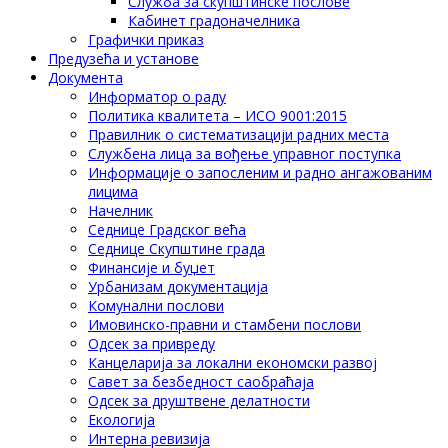
Служба за скупштинске послове
Кабинет градоначелника
Графички приказ
Предузећа и установе
Документа
Информатор о раду
Политика квалитета – ИСО 9001:2015
Правилник о систематизацији радних места
Службена лица за вођење управног поступка
Информације о запосленим и радно ангажованим
лицима
Начелник
Седнице Градског већа
Седнице Скупштине града
Финансије и буџет
Урбанизам документација
Комунални послови
Имовинско-правни и стамбени послови
Одсек за привреду
Канцеларија за локални економски развој
Савет за безбедност саобраћаја
Одсек за друштвене делатности
Eкологија
Интерна ревизија