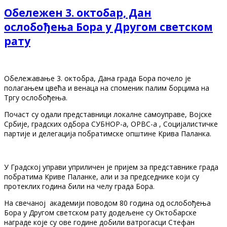
Обележен 3. октобар, Дан
ослобођења Бора у Другом светском
рату
Обележавање 3. октобра, Дана града Бора почело је
полагањем цвећа и венаца на споменик палим борцима на
Тргу ослобођења.
Почаст су одали представници локалне самоуправе, Војске
Србије, градских одбора СУБНОР-а, ОРВС-а , Социјалистичке
партије и делегација побратимске општине Крива Паланка.
У Градској управи уприличен је пријем за представнике града
побратима Криве Паланке, али и за председнике који су
протеклих година били на челу града Бора.
На свечаној академији поводом 80 година од ослобођења
Бора у Другом светском рату додељене су Октобарске
награде које су ове године добили ватрогасци Стефан