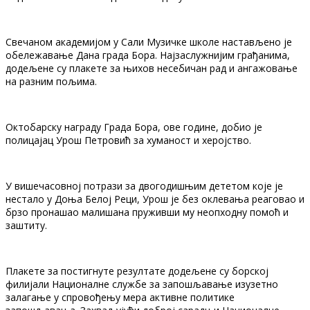
Свечаном академијом у Сали Музичке школе настављено је
обележавање Дана града Бора. Најзаслужнијим грађанима,
додељене су плакете за њихов несебичан рад и ангажовање
на разним пољима.
Октобарску награду Града Бора, ове године, добио је
полицајац Урош Петровић за хуманост и херојство.
У вишечасовној потрази за двогодишњим дететом које је
нестало у Доња Белој Реци, Урош је без оклевања реаговао и
брзо пронашао малишана пруживши му неопходну помоћ и
заштиту.
Плакете за постигнуте резултате додељене су борској
филијали Националне службе за запошљавање изузетно
залагање у спровођењу мера активне политике