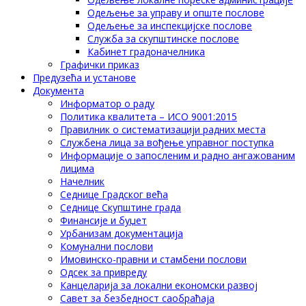
Одељење за управу и опште послове
Одељење за инспекцијске послове
Служба за скупштинске послове
Кабинет градоначелника
Графички приказ
Предузећа и установе
Документа
Информатор о раду
Политика квалитета – ИСО 9001:2015
Правилник о систематизацији радних места
Службена лица за вођење управног поступка
Информације о запосленим и радно ангажованим
лицима
Начелник
Седнице Градског већа
Седнице Скупштине града
Финансије и буџет
Урбанизам документација
Комунални послови
Имовинско-правни и стамбени послови
Одсек за привреду
Канцеларија за локални економски развој
Савет за безбедност саобраћаја