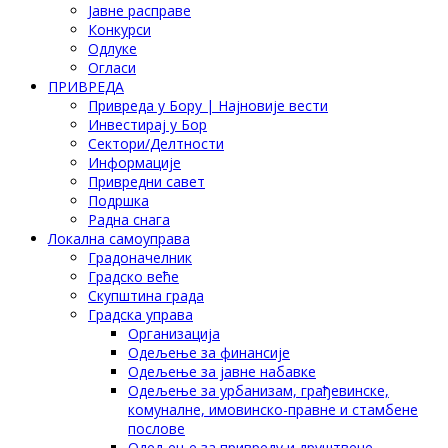
Јавне расправе
Конкурси
Одлуке
Огласи
ПРИВРЕДА
Привреда у Бору | Најновије вести
Инвестирај у Бор
Сектори/Делтности
Информације
Привредни савет
Подршка
Радна снага
Локална самоуправа
Градоначелник
Градско веће
Скупштина града
Градска управа
Организација
Одељење за финансије
Одељење за јавне набавке
Одељење за урбанизам, грађевинске,
комуналне, имовинско-правне и стамбене
послове
Одељење за привреду и друштвене