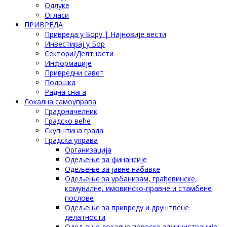
Одлуке
Огласи
ПРИВРЕДА
Привреда у Бору | Најновије вести
Инвестирај у Бор
Сектори/Делтности
Информације
Привредни савет
Подршка
Радна снага
Локална самоуправа
Градоначелник
Градско веће
Скупштина града
Градска управа
Организација
Одељење за финансије
Одељење за јавне набавке
Одељење за урбанизам, грађевинске,
комуналне, имовинско-правне и стамбене
послове
Одељење за привреду и друштвене
делатности
Одељење локалне пореске администрације