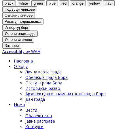
black
white
green
blue
red
orange
yellow
navi
Подвуци линкове
Означи линкове
Ресетуј подешавања
Инвертуј боје
Уклони анимације
Уклони стилове
Затвори
Accessibility by WAH
Насловна
О Бору
Лична карта града
Обележја града Бора
Статут града Бора
Историјски развој
Архитектура и знаменитости града Бора
Дан града
Инфо
Вести
Обавештења
Јавне расправе
Конкурси