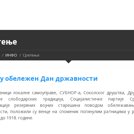
тење
ИНФО
Сретење
ру обележен Дан државности
вници локалне самоуправе, СУБНОР-а, Соколског друштва, Др
ње слободарских традиција, Социјалистичке партије С
зације резервних војних старешина поводом обележава
сти, положили су венце на споменик погинулим ратницима у 
 до 1918. године.