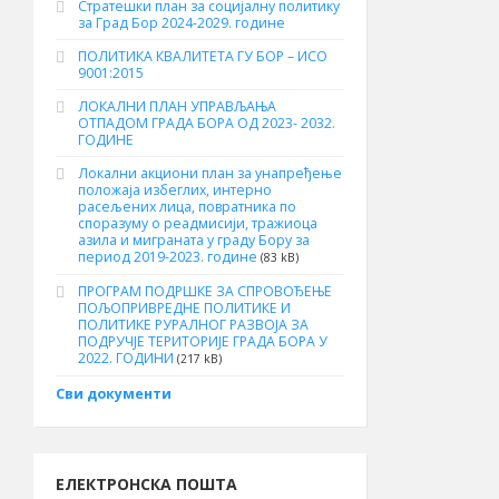
Стратешки план за социјалну политику
за Град Бор 2024-2029. године
ПОЛИТИКА КВАЛИТЕТА ГУ БОР – ИСО
9001:2015
ЛОКАЛНИ ПЛАН УПРАВЉАЊА
ОТПАДОМ ГРАДА БОРА ОД 2023- 2032.
ГОДИНЕ
Локални акциони план за унапређење
положаја избеглих, интерно
расељених лица, повратника по
споразуму о реадмисији, тражиоца
азила и миграната у граду Бору за
период 2019-2023. године
(83 kB)
ПРОГРАМ ПОДРШКЕ ЗА СПРОВОЂЕЊЕ
ПОЉОПРИВРЕДНЕ ПОЛИТИКЕ И
ПОЛИТИКЕ РУРАЛНОГ РАЗВОЈА ЗА
ПОДРУЧЈЕ ТЕРИТОРИЈЕ ГРАДА БОРА У
2022. ГОДИНИ
(217 kB)
Сви документи
ЕЛЕКТРОНСКА ПОШТА