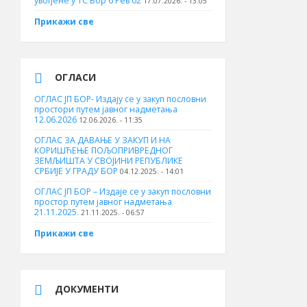
увођене у ТС Бор 6 Рев 02
17.07.2026. - 13:05
Прикажи све
ОГЛАСИ
ОГЛАС ЈП БОР- Издају се у закуп пословни
простори путем јавног надметања
12.06.2026
12.06.2026. - 11:35
ОГЛАС ЗА ДАВАЊЕ У ЗАКУП И НА
КОРИШЋЕЊЕ ПОЉОПРИВРЕДНОГ
ЗЕМЉИШТА У СВОЈИНИ РЕПУБЛИКЕ
СРБИЈЕ У ГРАДУ БОР
04.12.2025. - 14:01
ОГЛАС ЈП БОР – Издаје се у закуп пословни
простор путем јавног надметања
21.11.2025.
21.11.2025. - 06:57
Прикажи све
ДОКУМЕНТИ