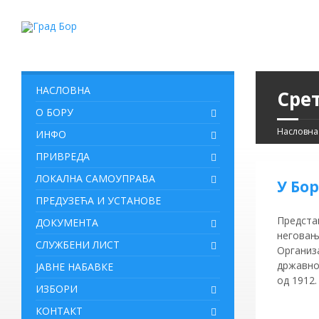
НАСЛОВНА
Сре
О БОРУ
Насловна
ИНФО
ПРИВРЕДА
ЛОКАЛНА САМОУПРАВА
У Бо
ПРЕДУЗЕЋА И УСТАНОВЕ
Предста
ДОКУМЕНТА
негова
СЛУЖБЕНИ ЛИСТ
Органи
државно
ЈАВНЕ НАБАВКЕ
од 1912.
ИЗБОРИ
КОНТАКТ