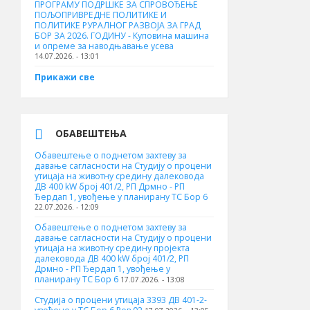
ПРОГРАМУ ПОДРШКЕ ЗА СПРОВОЂЕЊЕ
ПОЉОПРИВРЕДНЕ ПОЛИТИКЕ И
ПОЛИТИКЕ РУРАЛНОГ РАЗВОЈА ЗА ГРАД
БОР ЗА 2026. ГОДИНУ - Куповина машина
и опреме за наводњавање усева
14.07.2026. - 13:01
Прикажи све
ОБАВЕШТЕЊА
Обавештење о поднетом захтеву за
давање сагласности на Студију о процени
утицаја на животну средину далековода
ДВ 400 kW број 401/2, РП Дрмно - РП
Ђердап 1, увођење у планирану ТС Бор 6
22.07.2026. - 12:09
Обавештење о поднетом захтеву за
давање сагласности на Студију о процени
утицаја на животну средину пројекта
далековода ДВ 400 kW број 401/2, РП
Дрмно - РП Ђердап 1, увођење у
планирану ТС Бор 6
17.07.2026. - 13:08
Студија о процени утицаја 3393 ДВ 401-2-