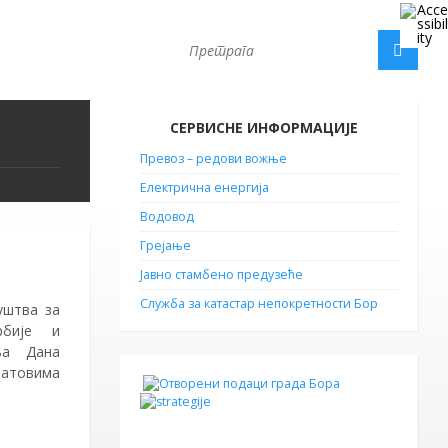
СЕРВИСНЕ ИНФОРМАЦИЈЕ
Превоз – редови вожње
Електрична енергија
Водовод
Грејање
Јавно стамбено предузеће
Служба за катастар непокретности Бор
уштва за
рбије и
ња Дана
ратовима