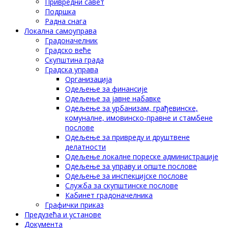
Привредни савет
Подршка
Радна снага
Локална самоуправа
Градоначелник
Градско веће
Скупштина града
Градска управа
Организација
Одељење за финансије
Одељење за јавне набавке
Одељење за урбанизам, грађевинске,
комуналне, имовинско-правне и стамбене
послове
Одељење за привреду и друштвене
делатности
Одељење локалне пореске администрације
Одељење за управу и опште послове
Одељење за инспекцијске послове
Служба за скупштинске послове
Кабинет градоначелника
Графички приказ
Предузећа и установе
Документа