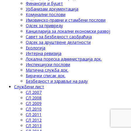
Финансије и буџет
Урбанизам документација
Комунални послови
Имовинско-правни и стамбени послови
Одсек за привреду
Канцеларија за локални економски развој
Савет за безбедност саобраћаја
Одсек за друштвене делатности
Eкологија
Интерна ревизија
Локална пореска администрација док.
Инспекцијски послови
Матична служба док.
Бирачки списак док.
Безбедност и здравље на раду
Службени лист
СЛ 2007
СЛ 2008
СЛ 2009
СЛ 2010
СЛ 2011
СЛ 2012
СЛ 2013