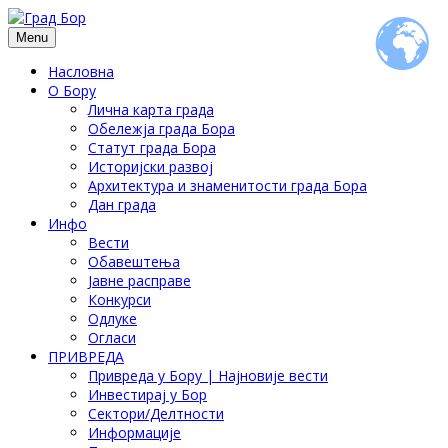
Menu
Насловна
О Бору
Лична карта града
Обележја града Бора
Статут града Бора
Историјски развој
Архитектура и знаменитости града Бора
Дан града
Инфо
Вести
Обавештења
Јавне расправе
Конкурси
Одлуке
Огласи
ПРИВРЕДА
Привреда у Бору | Најновије вести
Инвестирај у Бор
Сектори/Делтности
Информације