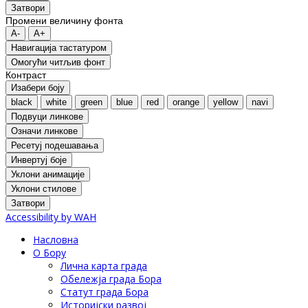
Затвори
Промени величину фонта
A-
A+
Навигација тастатуром
Oмогући читљив фонт
Контраст
Изабери боју
black
white
green
blue
red
orange
yellow
navi
Подвуци линкове
Означи линкове
Ресетуј подешавања
Инвертуј боје
Уклони анимације
Уклони стилове
Затвори
Accessibility by WAH
Насловна
О Бору
Лична карта града
Обележја града Бора
Статут града Бора
Историјски развој