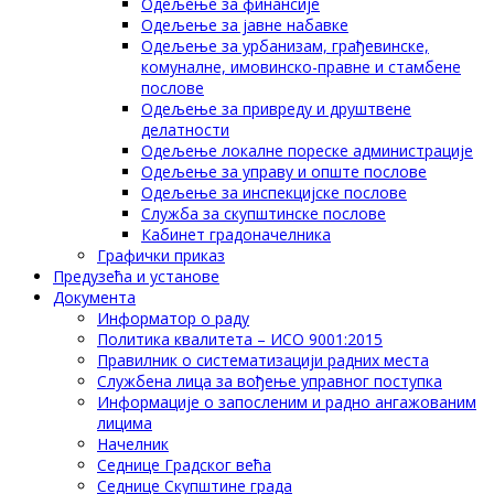
Одељење за финансије
Одељење за јавне набавке
Одељење за урбанизам, грађевинске,
комуналне, имовинско-правне и стамбене
послове
Одељење за привреду и друштвене
делатности
Одељење локалне пореске администрације
Одељење за управу и опште послове
Одељење за инспекцијске послове
Служба за скупштинске послове
Кабинет градоначелника
Графички приказ
Предузећа и установе
Документа
Информатор о раду
Политика квалитета – ИСО 9001:2015
Правилник о систематизацији радних места
Службена лица за вођење управног поступка
Информације о запосленим и радно ангажованим
лицима
Начелник
Седнице Градског већа
Седнице Скупштине града