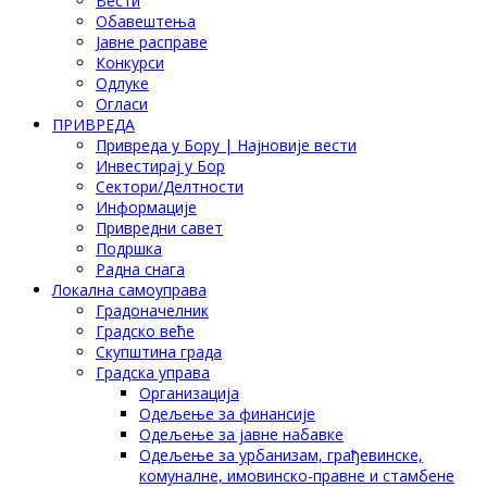
Вести
Обавештења
Јавне расправе
Конкурси
Одлуке
Огласи
ПРИВРЕДА
Привреда у Бору | Најновије вести
Инвестирај у Бор
Сектори/Делтности
Информације
Привредни савет
Подршка
Радна снага
Локална самоуправа
Градоначелник
Градско веће
Скупштина града
Градска управа
Организација
Одељење за финансије
Одељење за јавне набавке
Одељење за урбанизам, грађевинске,
комуналне, имовинско-правне и стамбене