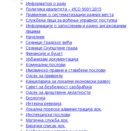
Информатор о раду
Политика квалитета – ИСО 9001:2015
Правилник о систематизацији радних места
Службена лица за вођење управног поступка
Информације о запосленим и радно ангажованим
лицима
Начелник
Седнице Градског већа
Седнице Скупштине града
Финансије и буџет
Урбанизам документација
Комунални послови
Имовинско-правни и стамбени послови
Одсек за привреду
Канцеларија за локални економски развој
Савет за безбедност саобраћаја
Одсек за друштвене делатности
Eкологија
Интерна ревизија
Локална пореска администрација док.
Инспекцијски послови
Матична служба док.
Бирачки списак док.