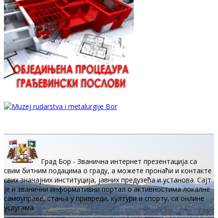
Град Бор - Званична интернет презентација са
свим битним подацима о граду, а можете пронаћи и контакте
свих значајних институција, јавних предузећа и установа. Сајт
је и званични информативни портал о активностима локалне
самоуправе, стања у привреди, култури и спорту, са онлине
услугама.