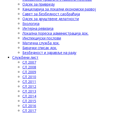
Одсек за привреду
Канцеларија за локални економски развој
Савет за безбедност саобраћаја
Одсек за друштвене делатности
Eкологија
Интерна ревизија
Локална пореска администрација док.
Инспекцијски послови
Матична служба док.
Бирачки списак док.
Безбедност и здравље на раду
Службени лист
СЛ 2007
СЛ 2008
СЛ 2009
СЛ 2010
СЛ 2011
СЛ 2012
СЛ 2013
СЛ 2014
СЛ 2015
СЛ 2016
СЛ 2017