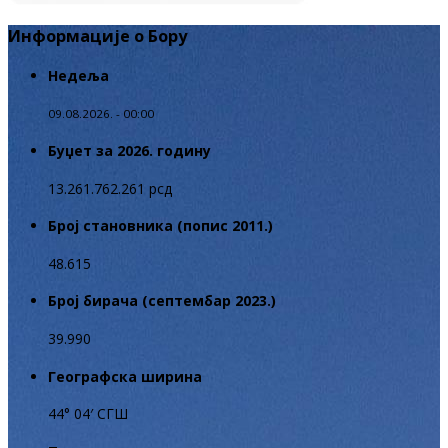
Информације о Бору
Недеља
09.08.2026. - 00:00
Буџет за 2026. годину
13.261.762.261 рсд
Број становника (попис 2011.)
48.615
Број бирача (септембар 2023.)
39.990
Географска ширина
44° 04′ СГШ