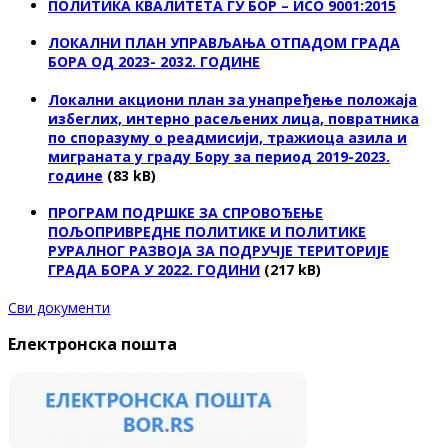
ПОЛИТИКА КВАЛИТЕТА ГУ БОР – ИСО 9001:2015
ЛОКАЛНИ ПЛАН УПРАВЉАЊА ОТПАДОМ ГРАДА
БОРА ОД 2023- 2032. ГОДИНЕ
Локални акциони план за унапређење положаја
избеглих, интерно расељених лица, повратника
по споразуму о реадмисији, тражиоца азила и
миграната у граду Бору за период 2019-2023.
године
(83 kB)
ПРОГРАМ ПОДРШКЕ ЗА СПРОВОЂЕЊЕ
ПОЉОПРИВРЕДНЕ ПОЛИТИКЕ И ПОЛИТИКЕ
РУРАЛНОГ РАЗВОЈА ЗА ПОДРУЧЈЕ ТЕРИТОРИЈЕ
ГРАДА БОРА У 2022. ГОДИНИ
(217 kB)
Сви документи
Електронска пошта