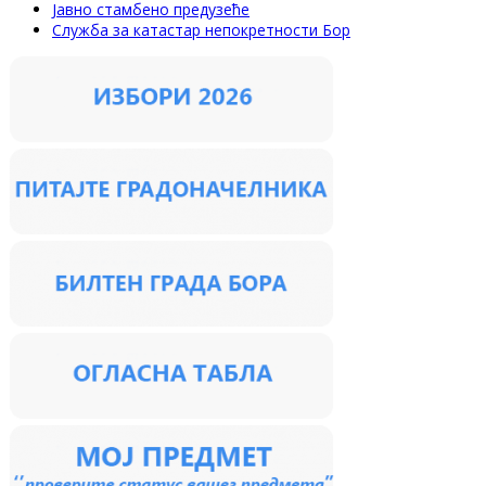
Јавно стамбено предузеће
Служба за катастар непокретности Бор