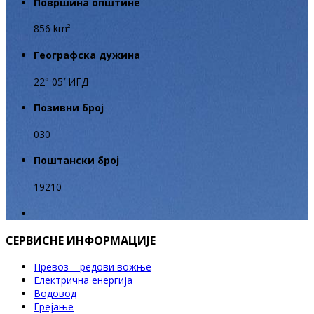
Површина општине
856 km²
Географска дужина
22° 05′ ИГД
Позивни број
030
Поштански број
19210
СЕРВИСНЕ ИНФОРМАЦИЈЕ
Превоз – редови вожње
Електрична енергија
Водовод
Грејање