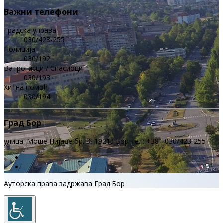
Важни телефони
Градска управа
030/423-255
Полиција
030/192
Ватрогасци / Спасиоци
030/193
Хитна помоћ
030/194
Град Бор
улица: Моше Пијаде бр. 3, 19210 Бор тел: +381 030/423-255
Ауторска права задржава Град Бор