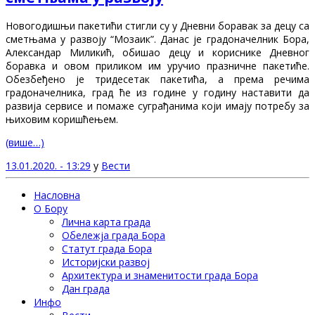
Новогодишњи пакетићи стигли су у Дневни боравак за децу са
сметњама у развоју “Мозаик”. Данас је градоначелник Бора,
Александар Миликић, обишао децу и кориснике Дневног
боравка и овом приликом им уручио празничне пакетиће.
Обезбеђено је тридесетак пакетића, а према речима
градоначелника, град ће из године у годину наставити да
развија сервисе и помаже суграђанима који имају потребу за
њиховим коришћењем.
(више…)
13.01.2020. - 13:29
у
Вести
Насловна
О Бору
Лична карта града
Обележја града Бора
Статут града Бора
Историјски развој
Архитектура и знаменитости града Бора
Дан града
Инфо