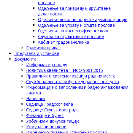
послове
Одељење за привреду и друштвене
делатности
Одељење локалне пореске администрације
Одељење за управу и опште послове
Одељење за инспекцијске послове
Служба за скупштинске послове
Кабинет градоначелника
Графички приказ
Предузећа и установе
Документа
Информатор о раду
Политика квалитета – ИСО 9001:2015
Правилник о систематизацији радних места
Службена лица за вођење управног поступка
Информације о запосленим и радно ангажованим
лицима
Начелник
Седнице Градског већа
Седнице Скупштине града
Финансије и буџет
Урбанизам документација
Комунални послови
Имовинско-правни и стамбени послови