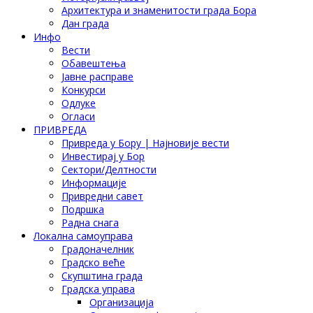
Архитектура и знаменитости града Бора
Дан града
Инфо
Вести
Обавештења
Јавне расправе
Конкурси
Одлуке
Огласи
ПРИВРЕДА
Привреда у Бору | Најновије вести
Инвестирај у Бор
Сектори/Делтности
Информације
Привредни савет
Подршка
Радна снага
Локална самоуправа
Градоначелник
Градско веће
Скупштина града
Градска управа
Организација