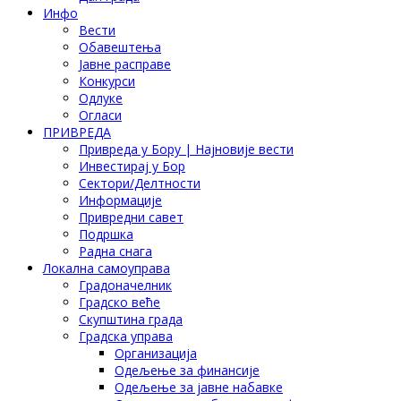
Инфо
Вести
Обавештења
Јавне расправе
Конкурси
Одлуке
Огласи
ПРИВРЕДА
Привреда у Бору | Најновије вести
Инвестирај у Бор
Сектори/Делтности
Информације
Привредни савет
Подршка
Радна снага
Локална самоуправа
Градоначелник
Градско веће
Скупштина града
Градска управа
Организација
Одељење за финансије
Одељење за јавне набавке