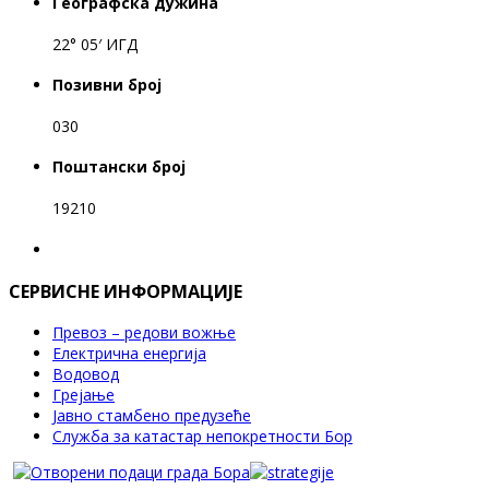
Географска дужина
22° 05′ ИГД
Позивни број
030
Поштански број
19210
СЕРВИСНЕ ИНФОРМАЦИЈЕ
Превоз – редови вожње
Електрична енергија
Водовод
Грејање
Јавно стамбено предузеће
Служба за катастар непокретности Бор