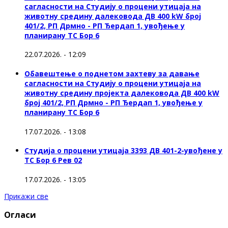
сагласности на Студију о процени утицаја на
животну средину далековода ДВ 400 kW број
401/2, РП Дрмно - РП Ђердап 1, увођење у
планирану ТС Бор 6
22.07.2026. - 12:09
Обавештење о поднетом захтеву за давање
сагласности на Студију о процени утицаја на
животну средину пројекта далековода ДВ 400 kW
број 401/2, РП Дрмно - РП Ђердап 1, увођење у
планирану ТС Бор 6
17.07.2026. - 13:08
Студија о процени утицаја 3393 ДВ 401-2-увођене у
ТС Бор 6 Рев 02
17.07.2026. - 13:05
Прикажи све
Огласи