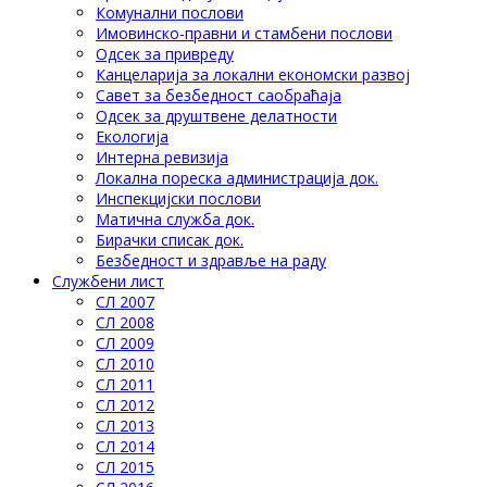
Комунални послови
Имовинско-правни и стамбени послови
Одсек за привреду
Канцеларија за локални економски развој
Савет за безбедност саобраћаја
Одсек за друштвене делатности
Eкологија
Интерна ревизија
Локална пореска администрација док.
Инспекцијски послови
Матична служба док.
Бирачки списак док.
Безбедност и здравље на раду
Службени лист
СЛ 2007
СЛ 2008
СЛ 2009
СЛ 2010
СЛ 2011
СЛ 2012
СЛ 2013
СЛ 2014
СЛ 2015