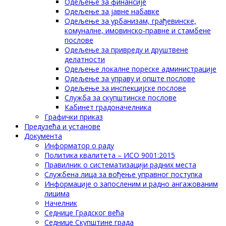
Одељење за финансије
Одељење за јавне набавке
Одељење за урбанизам, грађевинске,
комуналне, имовинско-правне и стамбене
послове
Одељење за привреду и друштвене
делатности
Одељење локалне пореске администрације
Одељење за управу и опште послове
Одељење за инспекцијске послове
Служба за скупштинске послове
Кабинет градоначелника
Графички приказ
Предузећа и установе
Документа
Информатор о раду
Политика квалитета – ИСО 9001:2015
Правилник о систематизацији радних места
Службена лица за вођење управног поступка
Информације о запосленим и радно ангажованим
лицима
Начелник
Седнице Градског већа
Седнице Скупштине града