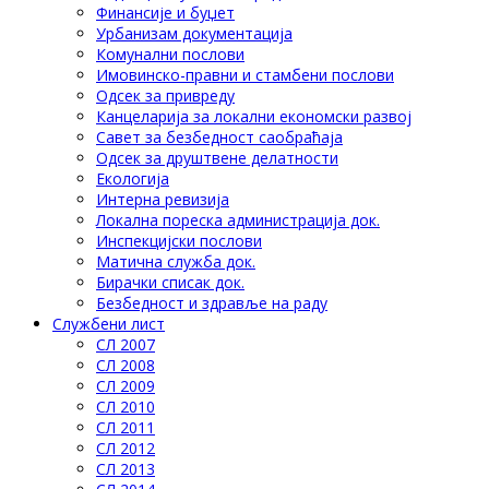
Финансије и буџет
Урбанизам документација
Комунални послови
Имовинско-правни и стамбени послови
Одсек за привреду
Канцеларија за локални економски развој
Савет за безбедност саобраћаја
Одсек за друштвене делатности
Eкологија
Интерна ревизија
Локална пореска администрација док.
Инспекцијски послови
Матична служба док.
Бирачки списак док.
Безбедност и здравље на раду
Службени лист
СЛ 2007
СЛ 2008
СЛ 2009
СЛ 2010
СЛ 2011
СЛ 2012
СЛ 2013