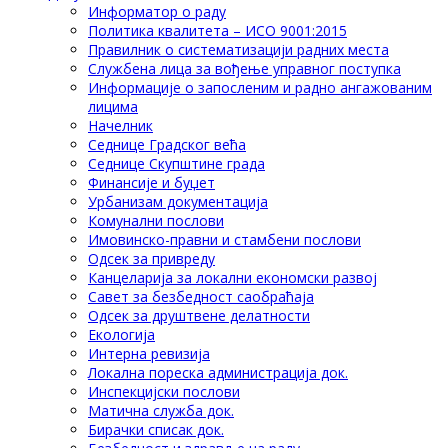
Информатор о раду
Политика квалитета – ИСО 9001:2015
Правилник о систематизацији радних места
Службена лица за вођење управног поступка
Информације о запосленим и радно ангажованим
лицима
Начелник
Седнице Градског већа
Седнице Скупштине града
Финансије и буџет
Урбанизам документација
Комунални послови
Имовинско-правни и стамбени послови
Одсек за привреду
Канцеларија за локални економски развој
Савет за безбедност саобраћаја
Одсек за друштвене делатности
Eкологија
Интерна ревизија
Локална пореска администрација док.
Инспекцијски послови
Матична служба док.
Бирачки списак док.