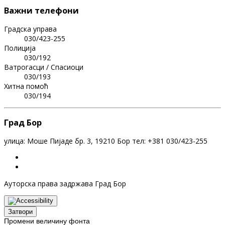
Важни телефони
Градска управа
030/423-255
Полиција
030/192
Ватрогасци / Спасиоци
030/193
Хитна помоћ
030/194
Град Бор
улица: Моше Пијаде бр. 3, 19210 Бор тел: +381 030/423-255
Ауторска права задржава Град Бор
Затвори
Промени величину фонта