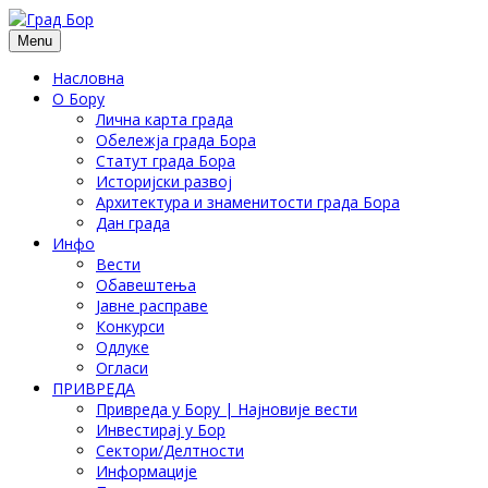
Menu
Насловна
О Бору
Лична карта града
Обележја града Бора
Статут града Бора
Историјски развој
Архитектура и знаменитости града Бора
Дан града
Инфо
Вести
Обавештења
Јавне расправе
Конкурси
Одлуке
Огласи
ПРИВРЕДА
Привреда у Бору | Најновије вести
Инвестирај у Бор
Сектори/Делтности
Информације