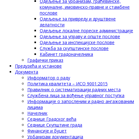
Одељење за урбанизам, грађевинске,
комуналне, имовинско-правне и стамбене
послове
Одељење за привреду и друштвене
делатности
Одељење локалне пореске администрације
Одељење за управу и опште послове
Одељење за инспекцијске послове
Служба за скупштинске послове
Кабинет градоначелника
Графички приказ
Предузећа и установе
Документа
Информатор о раду
Политика квалитета – ИСО 9001:2015
Правилник о систематизацији радних места
Службена лица за вођење управног поступка
Информације о запосленим и радно ангажованим
лицима
Начелник
Седнице Градског већа
Седнице Скупштине града
Финансије и буџет
Урбанизам документација