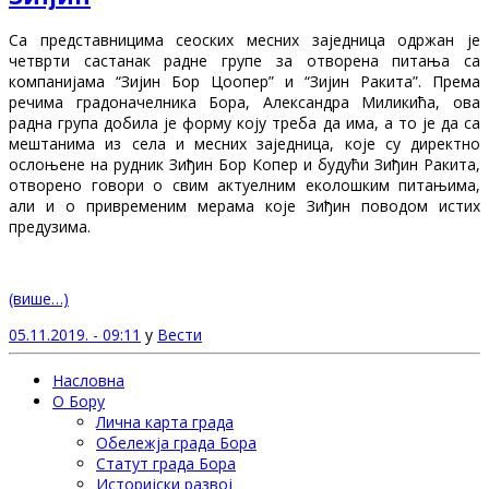
Са представницима сеоских месних заједница одржан је
четврти састанак радне групе за отворена питања са
компанијама “Зијин Бор Цоопер” и “Зијин Ракита”. Према
речима градоначелника Бора, Александра Миликића, ова
радна група добила је форму коју треба да има, а то је да са
мештанима из села и месних заједница, које су директно
ослоњене на рудник Зиђин Бор Копер и будући Зиђин Ракита,
отворено говори о свим актуелним еколошким питањима,
али и о привременим мерама које Зиђин поводом истих
предузима.
(више…)
05.11.2019. - 09:11
у
Вести
Насловна
О Бору
Лична карта града
Обележја града Бора
Статут града Бора
Историјски развој