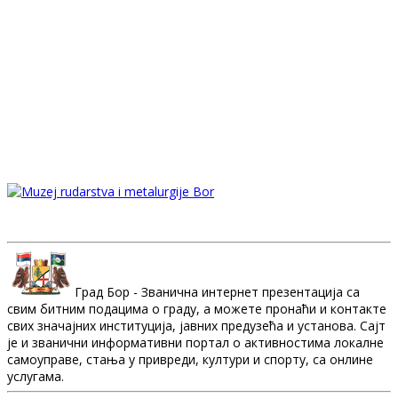
Град Бор - Званична интернет презентација са
свим битним подацима о граду, а можете пронаћи и контакте
свих значајних институција, јавних предузећа и установа. Сајт
је и званични информативни портал о активностима локалне
самоуправе, стања у привреди, култури и спорту, са онлине
услугама.