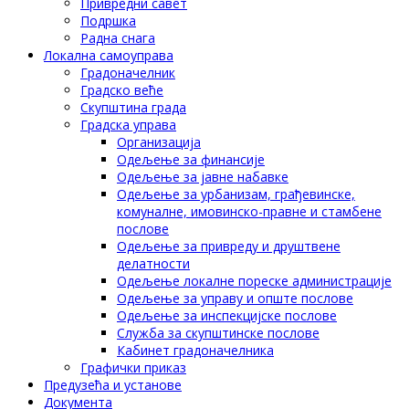
Привредни савет
Подршка
Радна снага
Локална самоуправа
Градоначелник
Градско веће
Скупштина града
Градска управа
Организација
Одељење за финансије
Одељење за јавне набавке
Одељење за урбанизам, грађевинске,
комуналне, имовинско-правне и стамбене
послове
Одељење за привреду и друштвене
делатности
Одељење локалне пореске администрације
Одељење за управу и опште послове
Одељење за инспекцијске послове
Служба за скупштинске послове
Кабинет градоначелника
Графички приказ
Предузећа и установе
Документа