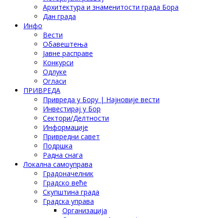
Архитектура и знаменитости града Бора
Дан града
Инфо
Вести
Обавештења
Јавне расправе
Конкурси
Одлуке
Огласи
ПРИВРЕДА
Привреда у Бору | Најновије вести
Инвестирај у Бор
Сектори/Делтности
Информације
Привредни савет
Подршка
Радна снага
Локална самоуправа
Градоначелник
Градско веће
Скупштина града
Градска управа
Организација