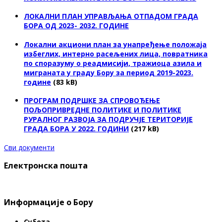
ЛОКАЛНИ ПЛАН УПРАВЉАЊА ОТПАДОМ ГРАДА
БОРА ОД 2023- 2032. ГОДИНЕ
Локални акциони план за унапређење положаја
избеглих, интерно расељених лица, повратника
по споразуму о реадмисији, тражиоца азила и
миграната у граду Бору за период 2019-2023.
године
(83 kB)
ПРОГРАМ ПОДРШКЕ ЗА СПРОВОЂЕЊЕ
ПОЉОПРИВРЕДНЕ ПОЛИТИКЕ И ПОЛИТИКЕ
РУРАЛНОГ РАЗВОЈА ЗА ПОДРУЧЈЕ ТЕРИТОРИЈЕ
ГРАДА БОРА У 2022. ГОДИНИ
(217 kB)
Сви документи
Електронска пошта
Информације о Бору
Субота