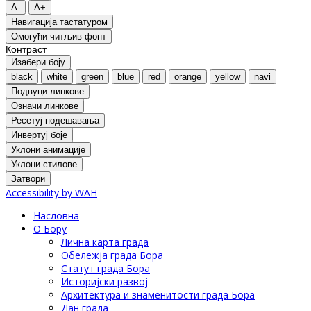
A-
A+
Навигација тастатуром
Oмогући читљив фонт
Контраст
Изабери боју
black
white
green
blue
red
orange
yellow
navi
Подвуци линкове
Означи линкове
Ресетуј подешавања
Инвертуј боје
Уклони анимације
Уклони стилове
Затвори
Accessibility by WAH
Насловна
О Бору
Лична карта града
Обележја града Бора
Статут града Бора
Историјски развој
Архитектура и знаменитости града Бора
Дан града