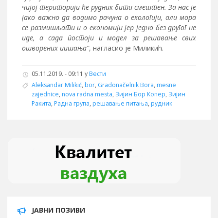
чијој територији ће рудник бити смештен. За нас је
јако важно да водимо рачуна о екологији, али мора
се размишљати и о економији јер једно без другог не
иде, а сада постоји и модел за решавање свих
отворених питања”
, нагласио је Миликић.
05.11.2019. - 09:11 у
Вести
Aleksandar Milikić
,
bor
,
Gradonačelnik Bora
,
mesne
zajednice
,
nova radna mesta
,
Зијин Бор Копер
,
Зијин
Ракита
,
Радна група
,
решавање питања
,
рудник
ЈАВНИ ПОЗИВИ