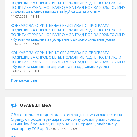
ПОДРШКЕ ЗА СПРОВОЂЕЊЕ ПОЉОПРИВРЕДНЕ ПОЛИТИКЕ И
ПОЛИТИКЕ РУРАЛНОГ РАЗВОЈА ЗА ГРАД БОР ЗА 2026. ГОДИНУ
- Куповина нових машина за ђубрење земљишт
14.07.2026. - 13:11
КОНКУРС ЗА КОРИШЋЕЊЕ СРЕДСТАВА ПО ПРОГРАМУ
ПОДРШКЕ ЗА СПРОВОЂЕЊЕ ПОЉОПРИВРЕДНЕ ПОЛИТИКЕ И
ПОЛИТИКЕ РУРАЛНОГ РАЗВОЈА ЗА ГРАД БОР ЗА 2026. ГОДИНУ
- Куповинa машина за убирање односно скидање усева
14.07.2026. - 13:05
КОНКУРС ЗА КОРИШЋЕЊЕ СРЕДСТАВА ПО ПРОГРАМУ
ПОДРШКЕ ЗА СПРОВОЂЕЊЕ ПОЉОПРИВРЕДНЕ ПОЛИТИКЕ И
ПОЛИТИКЕ РУРАЛНОГ РАЗВОЈА ЗА ГРАД БОР ЗА 2026. ГОДИНУ
- Куповина машина и опреме за наводњавање усева
14.07.2026. - 13:01
Прикажи све
ОБАВЕШТЕЊА
Обавештење о поднетом захтеву за давање сагласности на
Студију о процени утицаја на животну средину далековода
ДВ 400 kW број 401/2, РП Дрмно - РП Ђердап 1, увођење у
планирану ТС Бор 6
22.07.2026. - 12:09