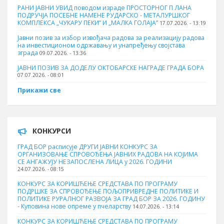
РАНИ ЈАВНИ УВИД поводом израде ПРОСТОРНОГ П ЛАНА
ПОДРУЧЈА ПОСЕБНЕ НАМЕНЕ РУДАРСКО - МЕТАЛУРШКОГ
КОМПЛЕКСА „ЧУКАРУ ПЕКИ” И „МАЛКА ГОЛАЈА”
17.07.2026. - 13:19
Јавни позив за избор извођача радова за реализацију радова
на инвестиционом одржавању и унапређењу својстава
зграда
09.07.2026. - 13:36
ЈАВНИ ПОЗИВ ЗА ДОДЕЛУ ОКТOБАРСКЕ НАГРАДЕ ГРАДА БОРА
07.07.2026. - 08:01
Прикажи све
КОНКУРСИ
ГРАД БОР расписује ДРУГИ ЈАВНИ КОНКУРС ЗА
ОРГАНИЗОВАЊЕ СПРОВОЂЕЊА ЈАВНИХ РАДОВА НА КОЈИМА
СЕ АНГАЖУЈУ НЕЗАПОСЛЕНА ЛИЦА у 2026. ГОДИНИ
24.07.2026. - 08:15
КОНКУРС ЗА КОРИШЋЕЊЕ СРЕДСТАВА ПО ПРОГРАМУ
ПОДРШКЕ ЗА СПРОВОЂЕЊЕ ПОЉОПРИВРЕДНЕ ПОЛИТИКЕ И
ПОЛИТИКЕ РУРАЛНОГ РАЗВОЈА ЗА ГРАД БОР ЗА 2026. ГОДИНУ
- Куповина нове опреме у пчеларству
14.07.2026. - 13:14
КОНКУРС ЗА КОРИШЋЕЊЕ СРЕДСТАВА ПО ПРОГРАМУ