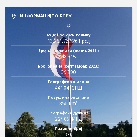
ИНФОРМАЦИЈЕ О БОРУ
Буџет за 2026. годину
13.261.762.261 рсд
Број становника (попис 2011.)
48.615
Број бирача (септембар 2023.)
39.990
Географска ширина
44° 04′ СГШ
Површина општине
856 km²
Географска дужина
22° 05′ ИГД
Позивни број
030