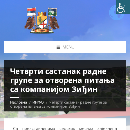
MENU
Четврти састанак радне
групе за отворена питања
са компанијом Зиђин
Насловна
ИНФО
Четврти састанак радне групе за
отворена питања са компанијом Зиђин
Са представницима сеоских месних заједница