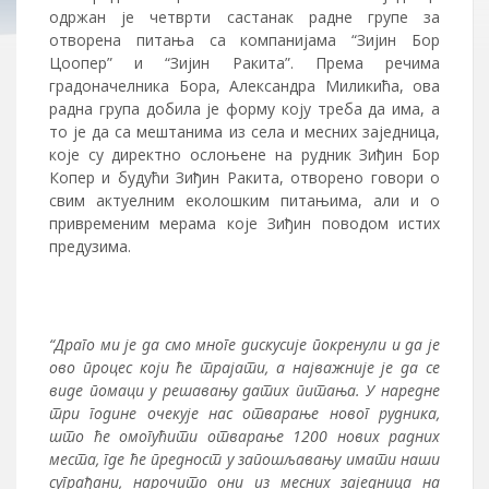
одржан је четврти састанак радне групе за
отворена питања са компанијама “Зијин Бор
Цоопер” и “Зијин Ракита”. Према речима
градоначелника Бора, Александра Миликића, ова
радна група добила је форму коју треба да има, а
то је да са мештанима из села и месних заједница,
које су директно ослоњене на рудник Зиђин Бор
Копер и будући Зиђин Ракита, отворено говори о
свим актуелним еколошким питањима, али и о
привременим мерама које Зиђин поводом истих
предузима.
“Драго ми је да смо многе дискусије покренули и да је
ово процес који ће трајати, а најважније је да се
виде помаци у решавању датих питања. У наредне
три године очекује нас отварање новог рудника,
што ће омогућити отварање 1200 нових радних
места, где ће предност у запошљавању имати наши
суграђани, нарочито они из месних заједница на