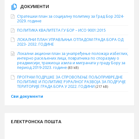
ДОКУМЕНТИ
Стратешки план за социјалну политику за Град Бор 2024-
2029. године
ПОЛИТИКА КВАЛИТЕТА ГУ БОР – ИСО 9001:2015
ЛОКАЛНИ ПЛАН УПРАВЉАЊА ОТПАДОМ ГРАДА БОРА ОД
2023- 2032. ГОДИНЕ
Локални акциони план за унапређење положаја избеглих,
интерно расељених лица, повратника по споразуму о
реадмисији, тражиоца азила и миграната у граду Бору за
период 2019-2023. године
(83 kB)
ПРОГРАМ ПОДРШКЕ ЗА СПРОВОЂЕЊЕ ПОЉОПРИВРЕДНЕ
ПОЛИТИКЕ И ПОЛИТИКЕ РУРАЛНОГ РАЗВОЈА ЗА ПОДРУЧЈЕ
ТЕРИТОРИЈЕ ГРАДА БОРА У 2022. ГОДИНИ
(217 kB)
Сви документи
ЕЛЕКТРОНСКА ПОШТА