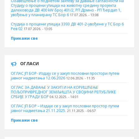
Обавештење о поднетом захтеву за давање сагласности на
Студију о процени утицаја на животну средину пројекта
далековода ДВ 400 kW број 401/2, РП Дрмно - РП Ђердап 1,
увођење у планирану ТС Бор 6
17.07.2026. - 13:08
Студија о процени утицаја 3393 ДВ 401-2-увођене у ТС Бор 6
Рев 02
17.07.2026. - 13:05
Прикажи све
ОГЛАСИ
ОГЛАС ЈП БОР- Издају се у закуп пословни простори путем
јавног надметања 12.06.2026
12.06.2026. - 11:35
ОГЛАС ЗА ДАВАЊЕ У ЗАКУП И НА КОРИШЋЕЊЕ
ПОЉОПРИВРЕДНОГ ЗЕМЉИШТА У СВОЈИНИ РЕПУБЛИКЕ
СРБИЈЕ У ГРАДУ БОР
04.12.2025. - 14:01
ОГЛАС ЈП БОР – Издаје се у закуп пословни простор путем
јавног надметања 21.11.2025.
21.11.2025. - 06:57
Прикажи све