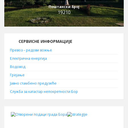
Поштански број
19210
СЕРВИСНЕ ИНФОРМАЦИЈЕ
Превоз – редови вожње
Електрична енергија
Водовод
Грејање
Јавно стамбено предузеће
Служба за катастар непокретности Бор