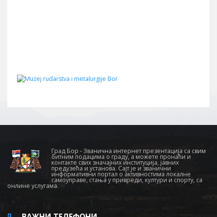
Град Бор - Званична интернет презентација са свим
битним подацима о граду, а можете пронаћи и
контакте свих значајних институција, јавних
предузећа и установа. Сајт је и званични
информативни портал о активностима локалне
самоуправе, стања у привреди, култури и спорту, са
онлине услугама.
ВАЖНИ ТЕЛЕФОНИ