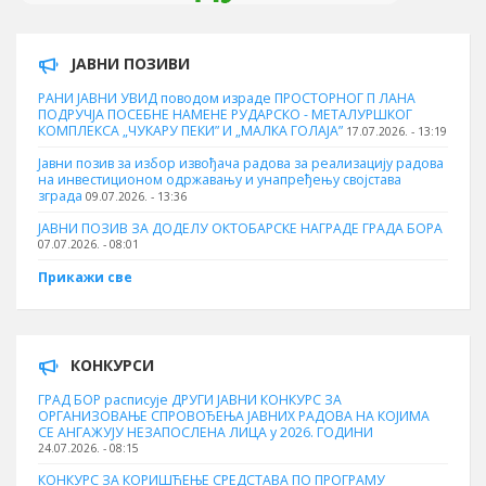
ЈАВНИ ПОЗИВИ
РАНИ ЈАВНИ УВИД поводом израде ПРОСТОРНОГ П ЛАНА
ПОДРУЧЈА ПОСЕБНЕ НАМЕНЕ РУДАРСКО - МЕТАЛУРШКОГ
КОМПЛЕКСА „ЧУКАРУ ПЕКИ” И „МАЛКА ГОЛАЈА”
17.07.2026. - 13:19
Јавни позив за избор извођача радова за реализацију радова
на инвестиционом одржавању и унапређењу својстава
зграда
09.07.2026. - 13:36
ЈАВНИ ПОЗИВ ЗА ДОДЕЛУ ОКТOБАРСКЕ НАГРАДЕ ГРАДА БОРА
07.07.2026. - 08:01
Прикажи све
КОНКУРСИ
ГРАД БОР расписује ДРУГИ ЈАВНИ КОНКУРС ЗА
ОРГАНИЗОВАЊЕ СПРОВОЂЕЊА ЈАВНИХ РАДОВА НА КОЈИМА
СЕ АНГАЖУЈУ НЕЗАПОСЛЕНА ЛИЦА у 2026. ГОДИНИ
24.07.2026. - 08:15
КОНКУРС ЗА КОРИШЋЕЊЕ СРЕДСТАВА ПО ПРОГРАМУ