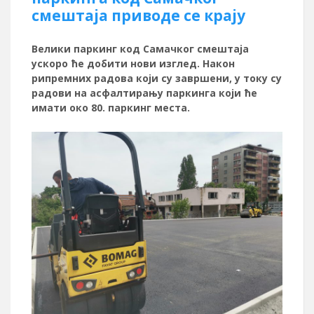
смештаја приводе се крају
Велики паркинг код Самачког смештаја
ускоро ће добити нови изглед. Након
рипремних радова који су завршени, у току су
радови на асфалтирању паркинга који ће
имати око 80. паркинг места.