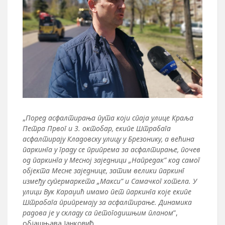
„
Поред асфалтирања пута који спаја улице Краља
Петра Првог и 3. октобар, екипе Штрабага
асфалтирају Кладовску улицу у Брезонику, а већина
паркинга у граду се припрема за асфалтирање, почев
од паркинга у Месној заједници „Напредак” код самог
објекта Месне заједнице, затим велики паркинг
између супермаркета „Макси” и Самачког хотела. У
улици Вук Караџић имамо пет паркинга које екипе
Штрабага припремају за асфалтирање. Динамика
радова је у складу са петогодишњим планом
”,
објашњава Јанковић.