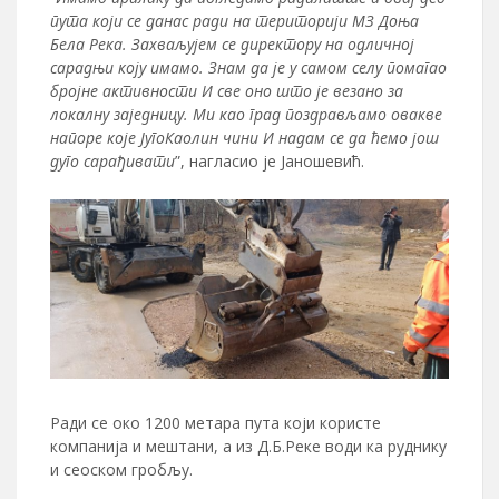
пута који се данас ради на територији МЗ Доња
Бела Река. Захваљујем се директору на одличној
сарадњи коју имамо. Знам да је у самом селу помагао
бројне активности И све оно што је везано за
локалну заједницу. Ми као град поздрављамо овакве
напоре које ЈугоКаолин чини И надам се да ћемо још
дуго сарађивати
”, нагласио је Јаношевић.
Ради се окo 1200 метара пута који користе
компанија и мештани, а из Д.Б.Реке води ка руднику
и сеоском гробљу.