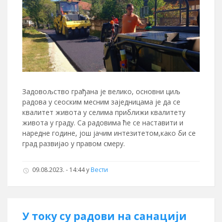
Задовољство грађана је велико, основни циљ
радова у сеоским месним заједницама је да се
квалитет живота у селима приближи квалитету
живота у граду. Са радовима ће се наставити и
наредне године, још јачим интезитетом,како би се
град развијао у правом смеру.
09.08.2023. - 14:44
у
Вести
У току су радови на санацији