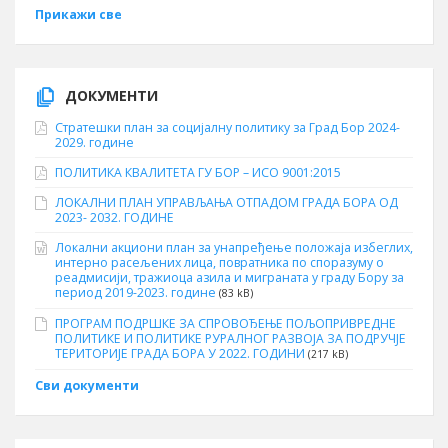
Прикажи све
ДОКУМЕНТИ
Стратешки план за социјалну политику за Град Бор 2024-
2029. године
ПОЛИТИКА КВАЛИТЕТА ГУ БОР – ИСО 9001:2015
ЛОКАЛНИ ПЛАН УПРАВЉАЊА ОТПАДОМ ГРАДА БОРА ОД
2023- 2032. ГОДИНЕ
Локални акциони план за унапређење положаја избеглих,
интерно расељених лица, повратника по споразуму о
реадмисији, тражиоца азила и миграната у граду Бору за
период 2019-2023. године
(83 kB)
ПРОГРАМ ПОДРШКЕ ЗА СПРОВОЂЕЊЕ ПОЉОПРИВРЕДНЕ
ПОЛИТИКЕ И ПОЛИТИКЕ РУРАЛНОГ РАЗВОЈА ЗА ПОДРУЧЈЕ
ТЕРИТОРИЈЕ ГРАДА БОРА У 2022. ГОДИНИ
(217 kB)
Сви документи