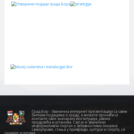
Град Бор - Званична интернет презентација са свим
битним подацима о граду, а можете пронаћи и
контакте свих значајних институција, јавних
предузећа и установа. Сајт је и званични
информативни портал о активностима локалне
самоуправе, стања у привреди, култури и спорту, са
онлине услугама.