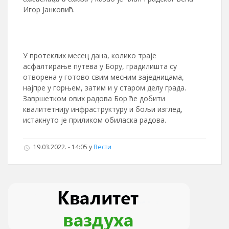
Игор Јанковић.
У протеклих месец дана, колико траје
асфалтирање путева у Бору, градилишта су
отворена у готово свим месним заједницама,
најпре у горњем, затим и у старом делу града.
Завршетком ових радова Бор ће добити
квалитетнију инфраструктуру и бољи изглед,
истакнуто је приликом обиласка радова.
19.03.2022. - 14:05
у
Вести