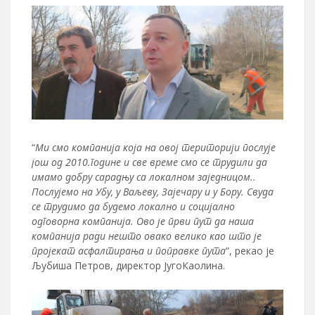
“
Ми смо компанија која на овој територији послује
још од 2010.године и све време смо се трудили да
имамо добру сарадњу са локалном заједницом..
Послујемо на Убу, у Ваљеву, Зајечару и у Бору. Свуда
се трудимо да будемо локално и социјално
одговорна компанија. Ово је први пут да наша
компанија ради нешто овако велико као што је
пројекат асфалтирања и поправке пута
”, рекао је
Љубиша Петров, директор ЈугоКаолина.