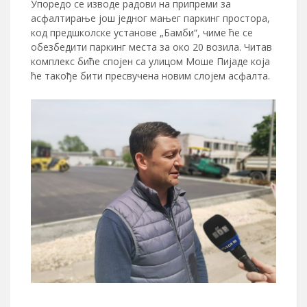
Упоредо се изводе радови на припреми за
асфалтирање још једног мањег паркинг простора,
код предшколске установе „Бамби“, чиме ће се
обезбедити паркинг места за око 20 возила. Читав
комплекс биће спојен са улицом Моше Пијаде која
ће такође бити пресвучена новим слојем асфалта.