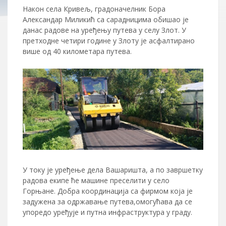
Након села Кривељ, градоначелник Бора
Александар Миликић са сарадницима обишао је
данас радове на уређењу путева у селу Злот. У
претходне четири године у Злоту је асфалтирано
више од 40 километара путева.
У току је уређење дела Вашаришта, а по завршетку
радова екипе ће машине преселити у село
Горњане. Добра координација са фирмом која је
задужена за одржавање путева,омогућава да се
упоредо уређује и путна инфраструктура у граду.