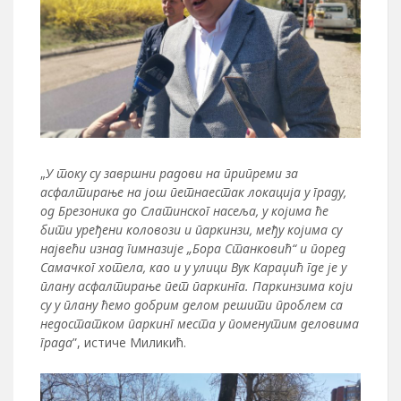
„
У току су завршни радови на припреми за
асфалтирање на још петнаестак локација у граду,
од Брезоника до Слатинског насеља, у којима ће
бити уређени коловози и паркинзи, међу којима су
највећи изнад гимназије „Бора Станковић“ и поред
Самачког хотела, као и у улици Вук Караџић где је у
плану асфалтирање пет паркинга. Паркинзима који
су у плану ћемо добрим делом решити проблем са
недостатком паркинг места у поменутим деловима
града
”, истиче Миликић.