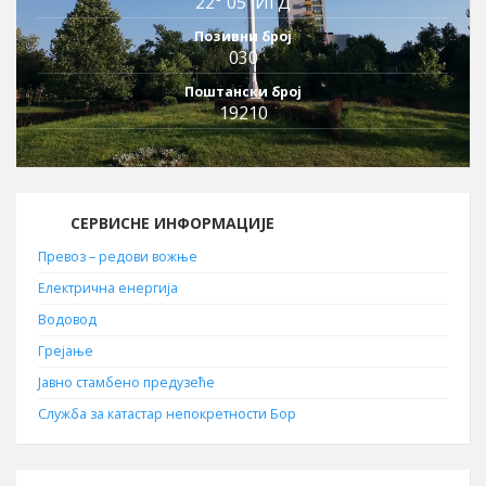
22° 05′ ИГД
Позивни број
030
Поштански број
19210
СЕРВИСНЕ ИНФОРМАЦИЈЕ
Превоз – редови вожње
Електрична енергија
Водовод
Грејање
Јавно стамбено предузеће
Служба за катастар непокретности Бор