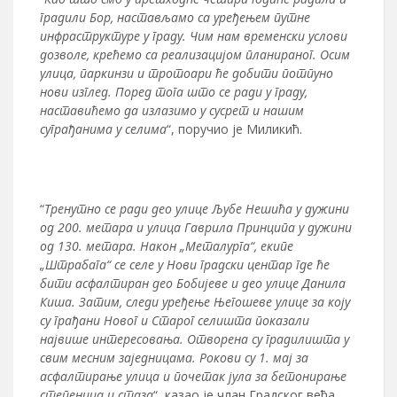
градили Бор, настављамо са уређењем путне
инфраструктуре у граду. Чим нам временски услови
дозволе, крећемо са реализацијом планираног. Осим
улица, паркинзи и тротоари ће добити потпуно
нови изглед. Поред тога што се ради у граду,
наставићемо да излазимо у сусрет и нашим
суграђанима у селима
“, поручио је Миликић.
“
Тренутно се ради део улице Љубе Нешића у дужини
од 200. метара и улица Гаврила Принципа у дужини
од 130. метара. Након „Металурга“, екипе
„Штрабага“ се селе у Нови градски центар где ће
бити асфалтиран део Бобијеве и део улице Данила
Киша. Затим, следи уређење Његошеве улице за коју
су грађани Новог и Старог селишта показали
највише интересовања. Отворена су градилишта у
свим месним заједницама. Рокови су 1. мај за
асфалтирање улица и почетак јула за бетонирање
степеница и стаза
“, казао је члан Градског већа