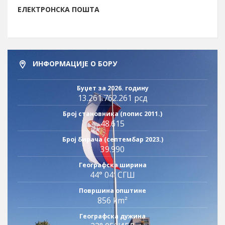
ЕЛЕКТРОНСКА ПОШТА
ИНФОРМАЦИЈЕ О БОРУ
Буџет за 2026. годину
13.261.762.261 рсд
Број становника (попис 2011.)
48.615
Број бирача (септембар 2023.)
39.990
Географска ширина
44° 04′ СГШ
Површина општине
856 km²
Географска дужина