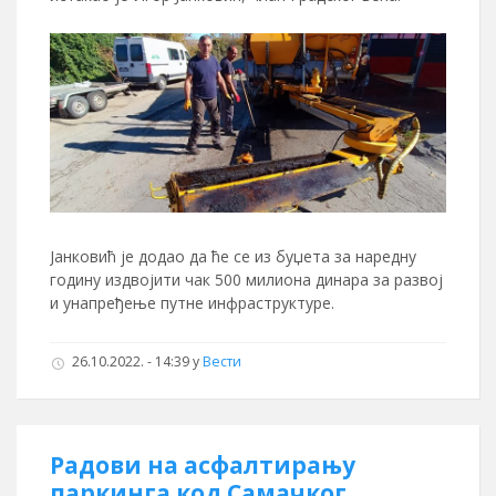
Јанковић је додао да ће се из буџета за наредну
годину издвојити чак 500 милиона динара за развој
и унапређење путне инфраструктуре.
26.10.2022. - 14:39
у
Вести
Радови на асфалтирању
паркинга код Самачког