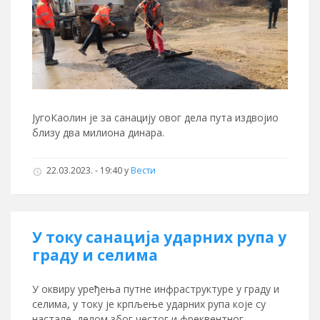
ЈугоКаолин је за санацију овог дела пута издвојио
близу два милиона динара.
22.03.2023. - 19:40
у
Вести
У току санација ударних рупа у
граду и селима
У оквиру уређења путне инфраструктуре у граду и
селима, у току је крпљење ударних рупа које су
настале, делом због честог и фреквентног