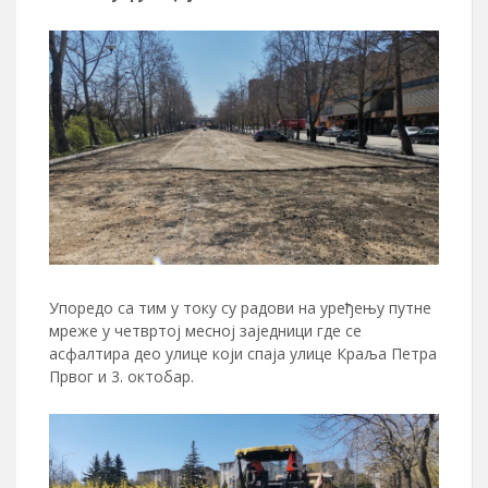
Упоредо са тим у току су радови на уређењу путне
мреже у четвртој месној заједници где се
асфалтира део улице који спаја улице Краља Петра
Првог и 3. октобар.