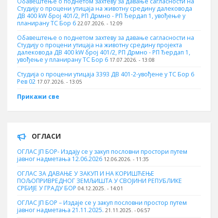
Обавештење о поднетом захтеву за давање сагласности на
Студију о процени утицаја на животну средину далековода
ДВ 400 kW број 401/2, РП Дрмно - РП Ђердап 1, увођење у
планирану ТС Бор 6
22.07.2026. - 12:09
Обавештење о поднетом захтеву за давање сагласности на
Студију о процени утицаја на животну средину пројекта
далековода ДВ 400 kW број 401/2, РП Дрмно - РП Ђердап 1,
увођење у планирану ТС Бор 6
17.07.2026. - 13:08
Студија о процени утицаја 3393 ДВ 401-2-увођене у ТС Бор 6
Рев 02
17.07.2026. - 13:05
Прикажи све
ОГЛАСИ
ОГЛАС ЈП БОР- Издају се у закуп пословни простори путем
јавног надметања 12.06.2026
12.06.2026. - 11:35
ОГЛАС ЗА ДАВАЊЕ У ЗАКУП И НА КОРИШЋЕЊЕ
ПОЉОПРИВРЕДНОГ ЗЕМЉИШТА У СВОЈИНИ РЕПУБЛИКЕ
СРБИЈЕ У ГРАДУ БОР
04.12.2025. - 14:01
ОГЛАС ЈП БОР – Издаје се у закуп пословни простор путем
јавног надметања 21.11.2025.
21.11.2025. - 06:57