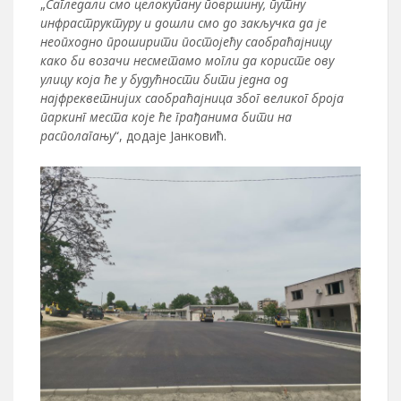
„
Сагледали смо целокупану површину, путну
инфраструктуру и дошли смо до закључка да је
неопходно проширити постојећу саобраћајницу
како би возачи несметамо могли да користе ову
улицу која ће у будућности бити једна од
најфрекветнијих саобраћајница због великог броја
паркинг места које ће грађанима бити на
располагању
“, додаје Јанковић.