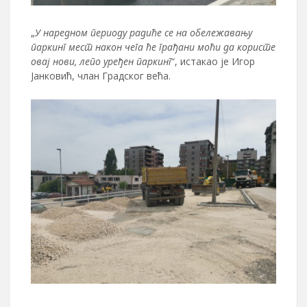
„
У наредном периоду радиће се на обележавању
паркинг мест након чега ће грађани моћи да користе
овај нови, лепо уређен паркинг
“, истакао је Игор
Јанковић, члан Градског већа.