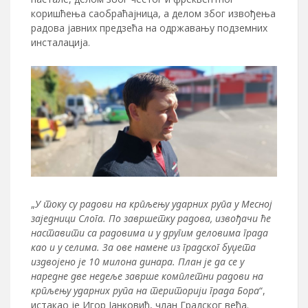
коришћења саобраћајница, а делом због извођења
радова јавних предзећа на одржавању подземних
инсталација.
„
У току су радови на крпљењу ударних рупа у Месној
заједници Слога. По завршетку радова, извођачи ће
наставити са радовима и у другим деловима града
као и у селима. За ове намене из градског буџета
издвојено је 10 милона динара. План је да се у
наредне две недеље заврше комплетни радови на
крпљењу ударних рупа на територији града Бора
“,
истакао је Игор Јанковић, члан Градског већа.