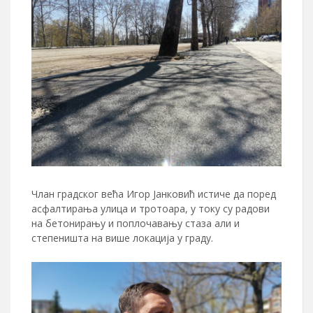
Члан градског већа Игор Јанковић истиче да поред
асфалтирања улица и тротоара, у току су радови
на бетонирању и поплочавању стаза али и
степеништа на више локација у граду.