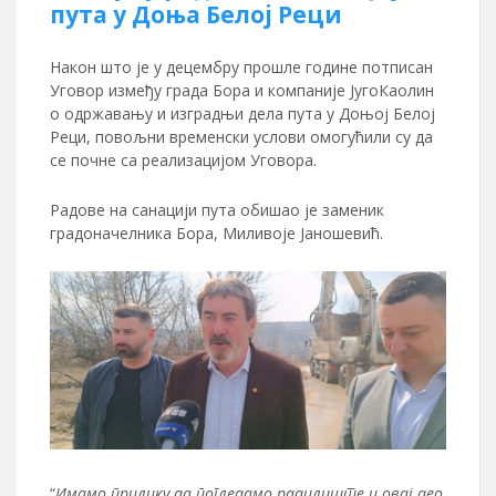
пута у Доња Белој Реци
Након што је у децембру прошле године потписан
Уговор између града Бора и компаније ЈугоКаолин
о одржавању и изградњи дела пута у Доњој Белој
Реци, повољни временски услови омогућили су да
се почне са реализацијом Уговора.
Радове на санацији пута обишао је заменик
градоначелника Бора, Миливоје Јаношевић.
“
Имамо прилику да погледамо радилиште и овај део