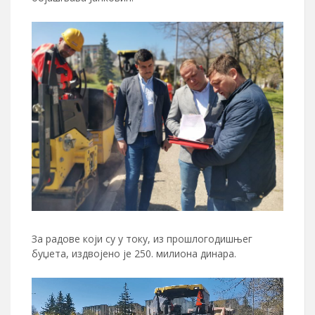
За радове који су у току, из прошлогодишњег
буџета, издвојено је 250. милиона динара.
Прегледач
видео
записа