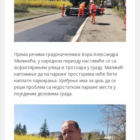
Према речима градоначелника Бора Александра
Миликића, у наредном периоду наставиће се са
асфалтирањем улица и тротоара у граду. Миликић
напомиње да на паркинг просторима неће бити
наплате паркирања. Уређење има за циљ да се
реши проблем са недостатком паркинг места у
појединим деловима града.