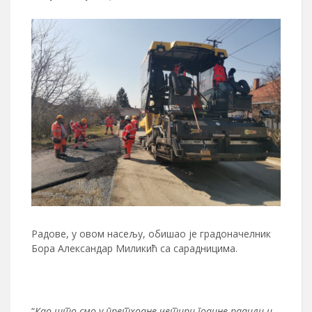
Радове, у овом насељу, обишао је градоначелник
Бора Александар Миликић са сарадницима.
“
Као што смо у претходне четири године радили и