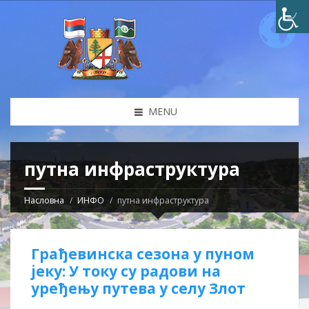
MENU
путна инфраструктура
Насловна
ИНФО
путна инфраструктура
Грађевинска сезона у пуном
јеку: У току су радови на
уређењу путева у селу Злот