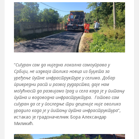
“
Сигуран сам да ниједна локална самоуправа у
Србији, не издваја толико новца из буџета за
уређење путне инфраструктуре у селима. Добар
привредни раст и развој рударства, даје нам
могућност да развијамо град и села када је у питању
путна и водоводна инфраструктура. Готово сам
сигуран да се у последње три деценије није оволико
урадило када је у питању путна инфраструктура
“,
истакао је градоначелник Бора Александар
Миликић.