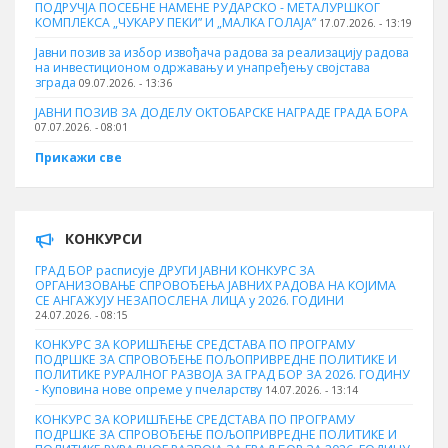
ПОДРУЧЈА ПОСЕБНЕ НАМЕНЕ РУДАРСКО - МЕТАЛУРШКОГ
КОМПЛЕКСА „ЧУКАРУ ПЕКИ” И „МАЛКА ГОЛАЈА”
17.07.2026. - 13:19
Јавни позив за избор извођача радова за реализацију радова
на инвестиционом одржавању и унапређењу својстава
зграда
09.07.2026. - 13:36
ЈАВНИ ПОЗИВ ЗА ДОДЕЛУ ОКТOБАРСКЕ НАГРАДЕ ГРАДА БОРА
07.07.2026. - 08:01
Прикажи све
КОНКУРСИ
ГРАД БОР расписује ДРУГИ ЈАВНИ КОНКУРС ЗА
ОРГАНИЗОВАЊЕ СПРОВОЂЕЊА ЈАВНИХ РАДОВА НА КОЈИМА
СЕ АНГАЖУЈУ НЕЗАПОСЛЕНА ЛИЦА у 2026. ГОДИНИ
24.07.2026. - 08:15
КОНКУРС ЗА КОРИШЋЕЊЕ СРЕДСТАВА ПО ПРОГРАМУ
ПОДРШКЕ ЗА СПРОВОЂЕЊЕ ПОЉОПРИВРЕДНЕ ПОЛИТИКЕ И
ПОЛИТИКЕ РУРАЛНОГ РАЗВОЈА ЗА ГРАД БОР ЗА 2026. ГОДИНУ
- Куповина нове опреме у пчеларству
14.07.2026. - 13:14
КОНКУРС ЗА КОРИШЋЕЊЕ СРЕДСТАВА ПО ПРОГРАМУ
ПОДРШКЕ ЗА СПРОВОЂЕЊЕ ПОЉОПРИВРЕДНЕ ПОЛИТИКЕ И