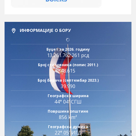
ИНФОРМАЦИЈЕ О БОРУ
Буџет за 2026. годину
13.261.762.261 рсд
Број становника (попис 2011.)
48.615
Број бирача (септембар 2023.)
39.990
Географска ширина
44° 04′ СГШ
Површина општине
856 km²
Географска дужина
22° 05′ ИГД