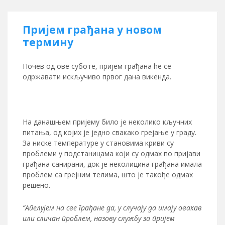
Пријем грађана у новом
термину
Почев од ове суботе, пријем грађана ће се
одржавати искључиво првог дана викенда.
На данашњем пријему било је неколико кључних
питања, од којих је једно свакако грејање у граду.
За ниске температуре у становима криви су
проблеми у подстаницама који су одмах по пријави
грађана санирани, док је неколицина грађана имала
проблем са грејним телима, што је такође одмах
решено.
“Апелујем на све грађане да, у случају да имају овакав
или сличан проблем, назову службу за пријем