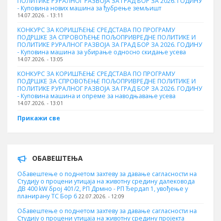
ПОЛИТИКЕ РУРАЛНОГ РАЗВОЈА ЗА ГРАД БОР ЗА 2026. ГОДИНУ
- Куповина нових машина за ђубрење земљишт
14.07.2026. - 13:11
КОНКУРС ЗА КОРИШЋЕЊЕ СРЕДСТАВА ПО ПРОГРАМУ
ПОДРШКЕ ЗА СПРОВОЂЕЊЕ ПОЉОПРИВРЕДНЕ ПОЛИТИКЕ И
ПОЛИТИКЕ РУРАЛНОГ РАЗВОЈА ЗА ГРАД БОР ЗА 2026. ГОДИНУ
- Куповинa машина за убирање односно скидање усева
14.07.2026. - 13:05
КОНКУРС ЗА КОРИШЋЕЊЕ СРЕДСТАВА ПО ПРОГРАМУ
ПОДРШКЕ ЗА СПРОВОЂЕЊЕ ПОЉОПРИВРЕДНЕ ПОЛИТИКЕ И
ПОЛИТИКЕ РУРАЛНОГ РАЗВОЈА ЗА ГРАД БОР ЗА 2026. ГОДИНУ
- Куповина машина и опреме за наводњавање усева
14.07.2026. - 13:01
Прикажи све
ОБАВЕШТЕЊА
Обавештење о поднетом захтеву за давање сагласности на
Студију о процени утицаја на животну средину далековода
ДВ 400 kW број 401/2, РП Дрмно - РП Ђердап 1, увођење у
планирану ТС Бор 6
22.07.2026. - 12:09
Обавештење о поднетом захтеву за давање сагласности на
Студију о процени утицаја на животну средину пројекта