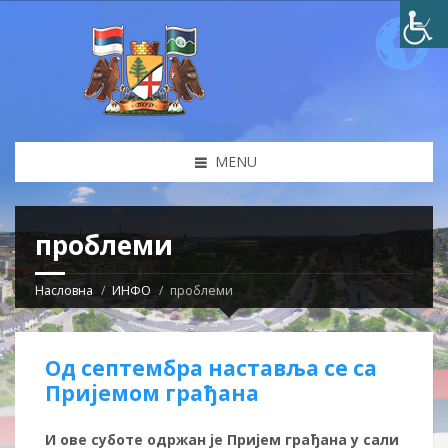
MENU
проблеми
Насловна
ИНФО
проблеми
Од септембра наставља се са
Пријемом грађана
И ове суботе одржан је Пријем грађана у сали