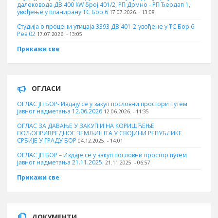
далековода ДВ 400 kW број 401/2, РП Дрмно - РП Ђердап 1,
увођење у планирану ТС Бор 6
17.07.2026. - 13:08
Студија о процени утицаја 3393 ДВ 401-2-увођене у ТС Бор 6
Рев 02
17.07.2026. - 13:05
Прикажи све
ОГЛАСИ
ОГЛАС ЈП БОР- Издају се у закуп пословни простори путем
јавног надметања 12.06.2026
12.06.2026. - 11:35
ОГЛАС ЗА ДАВАЊЕ У ЗАКУП И НА КОРИШЋЕЊЕ
ПОЉОПРИВРЕДНОГ ЗЕМЉИШТА У СВОЈИНИ РЕПУБЛИКЕ
СРБИЈЕ У ГРАДУ БОР
04.12.2025. - 14:01
ОГЛАС ЈП БОР – Издаје се у закуп пословни простор путем
јавног надметања 21.11.2025.
21.11.2025. - 06:57
Прикажи све
ДОКУМЕНТИ