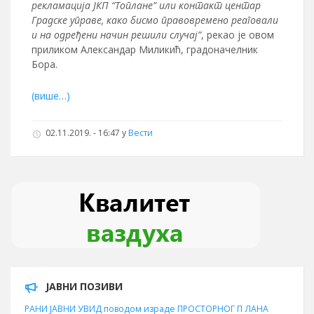
рекламација ЈКП “Топлане” или контакт центар
Градске управе, како бисмо правовремено реаговали
и на одређени начин решили случај”
, рекао је овом
приликом Александар Миликић, градоначелник
Бора.
(више…)
02.11.2019. - 16:47
у
Вести
ЈАВНИ ПОЗИВИ
РАНИ ЈАВНИ УВИД поводом израде ПРОСТОРНОГ П ЛАНА