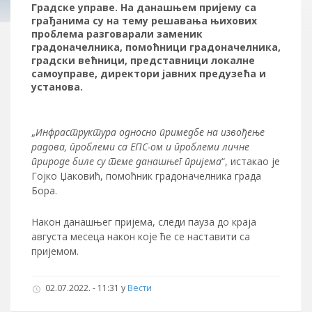
Градске управе. На данашњем пријему са
грађанима су на тему решавања њихових
проблема разговарали заменик
градоначелника, помоћници градоначелника,
градски већници, представници локалне
самоуправе, директори јавних предузећа и
установа.
„
Инфраструктура односно примедбе на извођење
радова, проблеми са ЕПС-ом и проблеми личне
природе биле су теме данашњег пријема
“, истакао је
Гојко Џаковић, помоћник градоначелника града
Бора.
Након данашњег пријема, следи пауза до краја
августа месеца након које ће се наставити са
пријемом.
02.07.2022. - 11:31
у
Вести