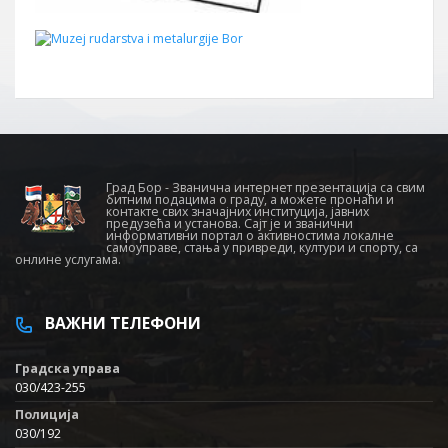
Град Бор - Званична интернет презентација са свим
битним подацима о граду, а можете пронаћи и
контакте свих значајних институција, јавних
предузећа и установа. Сајт је и званични
информативни портал о активностима локалне
самоуправе, стања у привреди, култури и спорту, са
онлине услугама.
ВАЖНИ ТЕЛЕФОНИ
Градска управа
030/423-255
Полиција
030/192