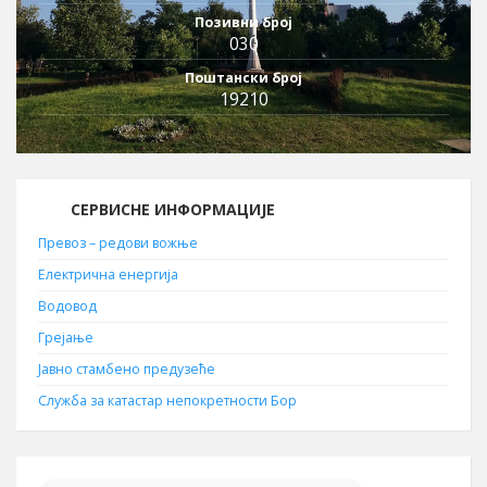
Позивни број
030
Поштански број
19210
СЕРВИСНЕ ИНФОРМАЦИЈЕ
Превоз – редови вожње
Електрична енергија
Водовод
Грејање
Јавно стамбено предузеће
Служба за катастар непокретности Бор