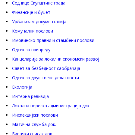
Седнице Скупштине града
Финансије и буџет
Урбанизам документација
Комунални послови
Имовинско-правни и стамбени послови
Одсек за привреду
Канцеларија за локални економски развој
Савет за безбедност саобраћаја
Одсек за друштвене делатности
Eкологија
Интерна ревизија
Локална пореска администрација док.
Инспекцијски послови
Матична служба док.
Бирачки списак док.