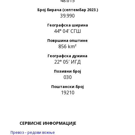
48.615
Број бирача (септембар 2023.)
39.990
Географска ширина
44° 04′ СГШ
Површина општине
856 km²
Географска дужина
22° 05′ ИГД
Позивни број
030
Поштански број
19210
СЕРВИСНЕ ИНФОРМАЦИЈЕ
Превоз – редови вожње