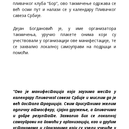
пливачког клуба “Бор”, ово такмичење одржава се
већ осми пут и налази се у календару Пливачког
савеза Србије.
Дејан Богдановић је, у име организатора
такмичења, уручио плакете онима који су
учествовали у организацији ове манифестације, те
се захвалио локалној самоуправи на подршци и
помоћи.
“Ово је манифестација која заузима место у
календару Пливачког савеза Србије и мислим да је
већ постала традиција. Свим присутнима желим
одличну атмосферу, сјајно дружење, а пливачима
и добре резултате. Захвалио бих се локалној
самоуправи на помоћи у организацији, као и другим
установама и спонзорима који су узели учешће у