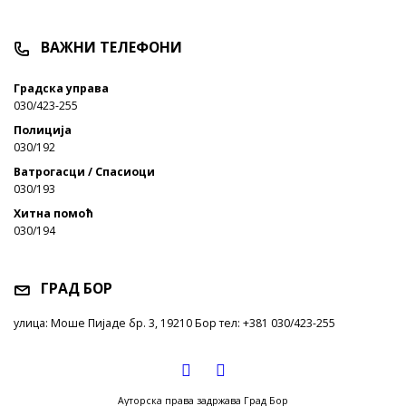
ВАЖНИ ТЕЛЕФОНИ
Градска управа
030/423-255
Полиција
030/192
Ватрогасци / Спасиоци
030/193
Хитна помоћ
030/194
ГРАД БОР
улица: Моше Пијаде бр. 3, 19210 Бор тел: +381 030/423-255
Ауторска права задржава Град Бор