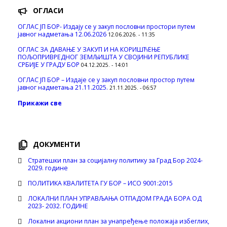
ОГЛАСИ
ОГЛАС ЈП БОР- Издају се у закуп пословни простори путем
јавног надметања 12.06.2026
12.06.2026. - 11:35
ОГЛАС ЗА ДАВАЊЕ У ЗАКУП И НА КОРИШЋЕЊЕ
ПОЉОПРИВРЕДНОГ ЗЕМЉИШТА У СВОЈИНИ РЕПУБЛИКЕ
СРБИЈЕ У ГРАДУ БОР
04.12.2025. - 14:01
ОГЛАС ЈП БОР – Издаје се у закуп пословни простор путем
јавног надметања 21.11.2025.
21.11.2025. - 06:57
Прикажи све
ДОКУМЕНТИ
Стратешки план за социјалну политику за Град Бор 2024-
2029. године
ПОЛИТИКА КВАЛИТЕТА ГУ БОР – ИСО 9001:2015
ЛОКАЛНИ ПЛАН УПРАВЉАЊА ОТПАДОМ ГРАДА БОРА ОД
2023- 2032. ГОДИНЕ
Локални акциони план за унапређење положаја избеглих,