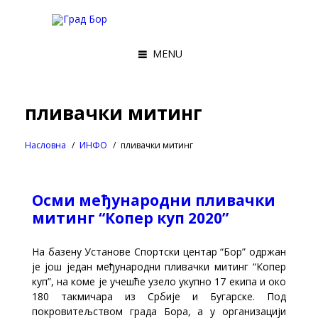
MENU
пливачки митинг
Насловна
ИНФО
пливачки митинг
Oсми међународни пливачки
митинг “Копер куп 2020”
На базену Установе Спортски центар “Бор” одржан
је још један међународни пливачки митинг “Копер
куп”, на коме је учешће узело укупно 17 екипа и око
180 такмичара из Србије и Бугарске. Под
покровитељством града Бора, а у организацији