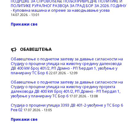
ПОДРШКЕ ЗА СПРОВОЂЕЊЕ ПОЉОПРИВРЕДНЕ ПОЛИТИКЕ И
ПОЛИТИКЕ РУРАЛНОГ РАЗВОЈА ЗА ГРАД БОР ЗА 2026. ГОДИНУ
- Куповина машина и опреме за наводњавање усева
14.07.2026. - 13:01
Прикажи све
ОБАВЕШТЕЊА
Обавештење о поднетом захтеву за давање сагласности на
Студију о процени утицаја на животну средину далековода
ДВ 400 kW број 401/2, РП Дрмно - РП Ђердап 1, увођење у
планирану ТС Бор 6
22.07.2026. - 12:09
Обавештење о поднетом захтеву за давање сагласности на
Студију о процени утицаја на животну средину пројекта
далековода ДВ 400 kW број 401/2, РП Дрмно - РП Ђердап 1,
увођење у планирану ТС Бор 6
17.07.2026. - 13:08
Студија о процени утицаја 3393 ДВ 401-2-увођене у ТС Бор 6
Рев 02
17.07.2026. - 13:05
Прикажи све