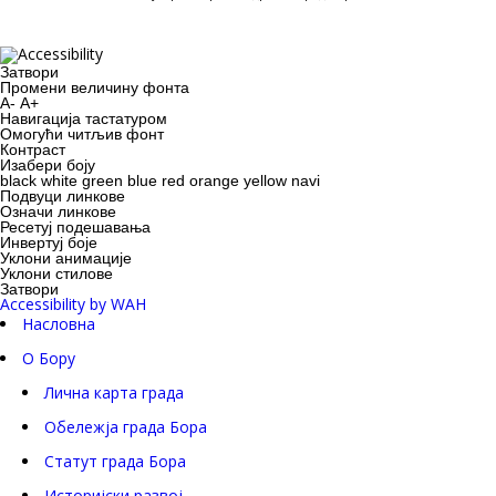
Затвори
Промени величину фонта
A-
A+
Навигација тастатуром
Oмогући читљив фонт
Контраст
Изабери боју
black
white
green
blue
red
orange
yellow
navi
Подвуци линкове
Означи линкове
Ресетуј подешавања
Инвертуј боје
Уклони анимације
Уклони стилове
Затвори
Accessibility by WAH
Насловна
О Бору
Лична карта града
Обележја града Бора
Статут града Бора
Историјски развој