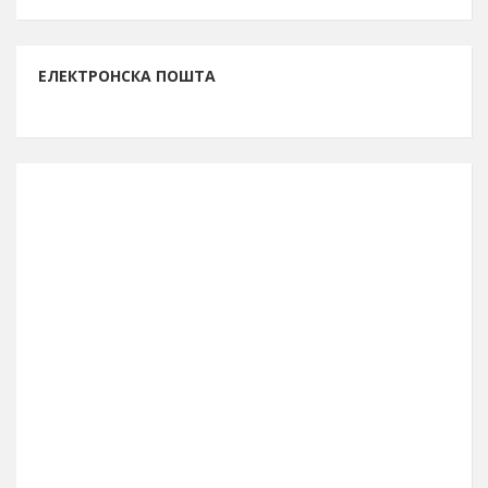
ЕЛЕКТРОНСКА ПОШТА
ИНФОРМАЦИЈЕ О БОРУ
Буџет за 2026. годину
13.261.762.261 рсд
Број становника (попис 2011.)
48.615
Број бирача (септембар 2023.)
39.990
Географска ширина
44° 04′ СГШ
Површина општине