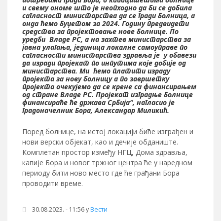
и свему ономе што је неопходно да би се добила
сагласност министарства да се гради болница, а
онда ћемо буџетом за 2024. Годину предвидети
средства за пројектовање нове болнице. По
уредби Владе РС, а на захтев министарства за
јавна улагања, јединица локалне самоуправе по
сагласности министарства здравља је у обавези
да изради пројекат по инпутима које добије од
министарства. Ми ћемо платити израду
пројекта за нову болницу а по завршетку
пројекта очекујемо да се крене са финансирањем
од стране Владе РС. Пројекат изградње болнице
финансираће ће држава Србија“, нагласио је
градоначелник Бора, Александар Миликић.
Поред болнице, на истој локацији биће изграђен и
нови верски објекат, као и дечије обданиште.
Комплетан простор између НГЦ, Дома здравља,
капије Бора и новог тржног центра ће у наредном
периоду бити ново место где ће грађани Бора
проводити време.
30.08.2023. - 11:56
у
Вести