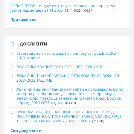
ОГЛАС ЈП БОР – Издаје се у закуп пословни простор путем
јавног надметања 21.11.2025.
21.11.2025. - 06:57
Прикажи све
ДОКУМЕНТИ
Стратешки план за социјалну политику за Град Бор 2024-
2029. године
ПОЛИТИКА КВАЛИТЕТА ГУ БОР – ИСО 9001:2015
ЛОКАЛНИ ПЛАН УПРАВЉАЊА ОТПАДОМ ГРАДА БОРА ОД
2023- 2032. ГОДИНЕ
Локални акциони план за унапређење положаја избеглих,
интерно расељених лица, повратника по споразуму о
реадмисији, тражиоца азила и миграната у граду Бору за
период 2019-2023. године
(83 kB)
ПРОГРАМ ПОДРШКЕ ЗА СПРОВОЂЕЊЕ ПОЉОПРИВРЕДНЕ
ПОЛИТИКЕ И ПОЛИТИКЕ РУРАЛНОГ РАЗВОЈА ЗА ПОДРУЧЈЕ
ТЕРИТОРИЈЕ ГРАДА БОРА У 2022. ГОДИНИ
(217 kB)
Сви документи