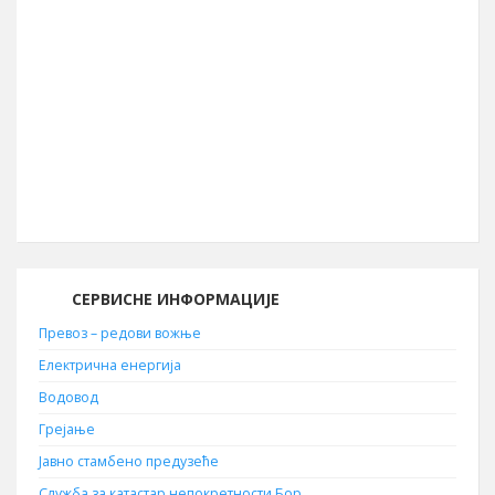
856 km²
Географска дужина
22° 05′ ИГД
Позивни број
030
Поштански број
19210
СЕРВИСНЕ ИНФОРМАЦИЈЕ
Превоз – редови вожње
Електрична енергија
Водовод
Грејање
Јавно стамбено предузеће
Служба за катастар непокретности Бор