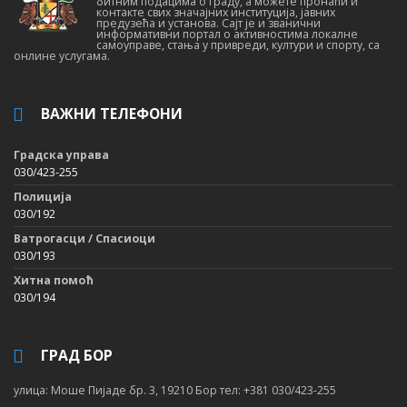
битним подацима о граду, а можете пронаћи и
контакте свих значајних институција, јавних
предузећа и установа. Сајт је и званични
информативни портал о активностима локалне
самоуправе, стања у привреди, култури и спорту, са
онлине услугама.
ВАЖНИ ТЕЛЕФОНИ
Градска управа
030/423-255
Полиција
030/192
Ватрогасци / Спасиоци
030/193
Хитна помоћ
030/194
ГРАД БОР
улица: Моше Пијаде бр. 3, 19210 Бор тел: +381 030/423-255