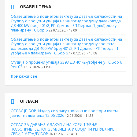
ОБАВЕШТЕЊА
Обавештење о поднетом захтеву за давање сагласности на
Студију о процени утицаја на животну средину далековода
ДВ 400 kW број 401/2, РП Дрмно - РП Ђердап 1, увођење у
планирану ТС Бор 6
22.07.2026. - 12:09
Обавештење о поднетом захтеву за давање сагласности на
Студију о процени утицаја на животну средину пројекта
далековода ДВ 400 kW број 401/2, РП Дрмно - РП Ђердап 1,
увођење у планирану ТС Бор 6
17.07.2026. - 13:08
Студија о процени утицаја 3393 ДВ 401-2-увођене у ТС Бор 6
Рев 02
17.07.2026. - 13:05
Прикажи све
ОГЛАСИ
ОГЛАС ЈП БОР- Издају се у закуп пословни простори путем
јавног надметања 12.06.2026
12.06.2026. - 11:35
ОГЛАС ЗА ДАВАЊЕ У ЗАКУП И НА КОРИШЋЕЊЕ
ПОЉОПРИВРЕДНОГ ЗЕМЉИШТА У СВОЈИНИ РЕПУБЛИКЕ
СРБИЈЕ У ГРАДУ БОР
04.12.2025. - 14:01