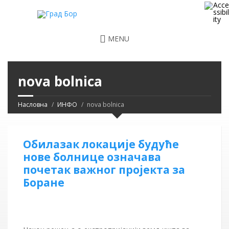
MENU
nova bolnica
Насловна
ИНФО
nova bolnica
Обилазак локације будуће
нове болнице означава
почетак важног пројекта за
Боране