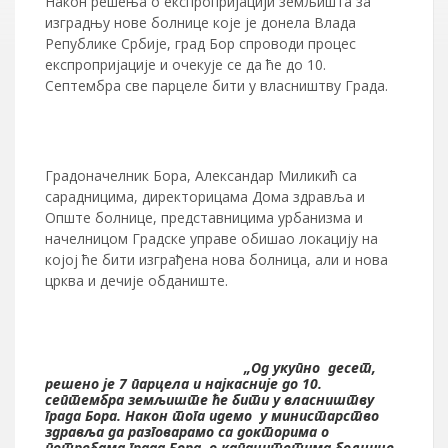
Након решења о експропријацији земљишта за
изградњу нове болнице које је донела Влада
Републике Србије, град Бор спроводи процес
експропријације и очекује се да ће до 10.
Септембра све парцеле бити у власништву Града.
Градоначелник Бора, Александар Миликић са
сарадницима, директорицама Дома здравља и
Опште болнице, представницима урбанизма и
начелницом Градске управе обишао локацију на
којој ће бити изграђена нова болница, али и нова
црква и дечије обданиште.
„Од укупно десет,
решено је 7 парцела и најкасније до 10.
септембра земљиште ће бити у власништву
града Бора. Након тога идемо у министарство
здравља да разговарамо са докторима о
потребама града Бора, о капацитетима болнице