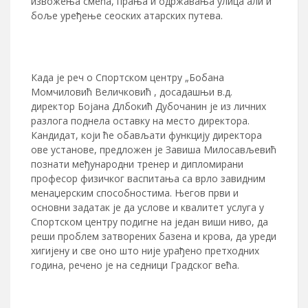
извожења смећа, прања и одржавања улица али и
боље уређење сеоских атарских путева.
Када је реч о Спортском центру „Бобана
Момчиловић Величковић , досадашњи в.д.
директор Бојана Длбокић Дубочанин је из личних
разлога поднела оставку на место директора.
Кандидат, који ће обављати функцију директора
ове установе, предложен је Завиша Милосављевић
познати међународни тренер и дипломирани
професор физичког васпитања са врло завидним
менаџерским способностима. Његов први и
основни задатак је да услове и квалитет услуга у
Спортском центру подигне на један виши ниво, да
реши проблем затворених базена и крова, да уреди
хигијену и све оно што није урађено претходних
година, речено је на седници Градског већа.