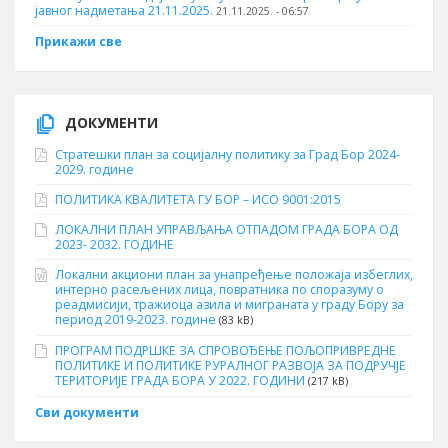
јавног надметања 21.11.2025.
21.11.2025. - 06:57
Прикажи све
ДОКУМЕНТИ
Стратешки план за социјалну политику за Град Бор 2024-
2029. године
ПОЛИТИКА КВАЛИТЕТА ГУ БОР – ИСО 9001:2015
ЛОКАЛНИ ПЛАН УПРАВЉАЊА ОТПАДОМ ГРАДА БОРА ОД
2023- 2032. ГОДИНЕ
Локални акциони план за унапређење положаја избеглих,
интерно расељених лица, повратника по споразуму о
реадмисији, тражиоца азила и миграната у граду Бору за
период 2019-2023. године
(83 kB)
ПРОГРАМ ПОДРШКЕ ЗА СПРОВОЂЕЊЕ ПОЉОПРИВРЕДНЕ
ПОЛИТИКЕ И ПОЛИТИКЕ РУРАЛНОГ РАЗВОЈА ЗА ПОДРУЧЈЕ
ТЕРИТОРИЈЕ ГРАДА БОРА У 2022. ГОДИНИ
(217 kB)
Сви документи