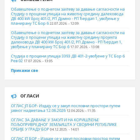
Обавештење о поднетом захтеву за давање сагласности на
Студију о процени утицаја на животну средину далековода
ДВ 400 kW број 401/2, РП Дрмно - РП Ђердап 1, увођење у
планирану ТС Бор 6
22.07.2026. - 12:09
Обавештење о поднетом захтеву за давање сагласности на
Студију о процени утицаја на животну средину пројекта
далековода ДВ 400 kW број 401/2, РП Дрмно - РП Ђердап 1,
увођење у планирану ТС Бор 6
17.07.2026. - 13:08
Студија о процени утицаја 3393 ДВ 401-2-увођене у ТС Бор 6
Рев 02
17.07.2026. - 13:05
Прикажи све
ОГЛАСИ
ОГЛАС ЈП БОР- Издају се у закуп пословни простори путем
јавног надметања 12.06.2026
12.06.2026. - 11:35
ОГЛАС ЗА ДАВАЊЕ У ЗАКУП И НА КОРИШЋЕЊЕ
ПОЉОПРИВРЕДНОГ ЗЕМЉИШТА У СВОЈИНИ РЕПУБЛИКЕ
СРБИЈЕ У ГРАДУ БОР
04.12.2025. - 14:01
ОГЛАС ЈП БОР – Издаје се у закуп пословни простор путем