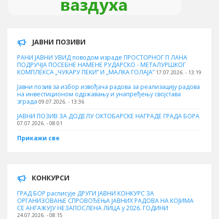
ЈАВНИ ПОЗИВИ
РАНИ ЈАВНИ УВИД поводом израде ПРОСТОРНОГ П ЛАНА
ПОДРУЧЈА ПОСЕБНЕ НАМЕНЕ РУДАРСКО - МЕТАЛУРШКОГ
КОМПЛЕКСА „ЧУКАРУ ПЕКИ” И „МАЛКА ГОЛАЈА”
17.07.2026. - 13:19
Јавни позив за избор извођача радова за реализацију радова
на инвестиционом одржавању и унапређењу својстава
зграда
09.07.2026. - 13:36
ЈАВНИ ПОЗИВ ЗА ДОДЕЛУ ОКТOБАРСКЕ НАГРАДЕ ГРАДА БОРА
07.07.2026. - 08:01
Прикажи све
КОНКУРСИ
ГРАД БОР расписује ДРУГИ ЈАВНИ КОНКУРС ЗА
ОРГАНИЗОВАЊЕ СПРОВОЂЕЊА ЈАВНИХ РАДОВА НА КОЈИМА
СЕ АНГАЖУЈУ НЕЗАПОСЛЕНА ЛИЦА у 2026. ГОДИНИ
24.07.2026. - 08:15