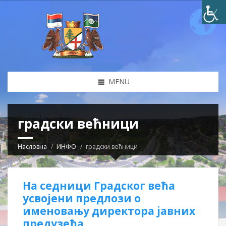
MENU
градски већници
Насловна
ИНФО
градски већници
На седници Градског већа
усвојени предлози о
именовању директора јавних
предузећа