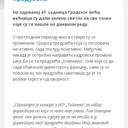
На
одржан
ој
47
. седница Градског већа,
већници су дали зелено светло на све тачке
које су се нашле на дневном реду.
У претходном периоду многе ствари су се
променили. Градска предузећа која су пословала
негативно, сада послују позитивно. Међутим,
никада је потребно направити кадровске промене
како би се та предузећа „освежила“. Они који су до
сада обављали директорску функцију, сами су се
повукли из тих предузећа схвативши да је то
велики терет и одговорност.
„
Спроведен је конкурс у ЈКП „Топлана“ за избор
директора на који се нико није јавио. Тим поводом
данас смо донели одлуку да се на место в.д.
директора овог предузећа постави Игор Јанковић