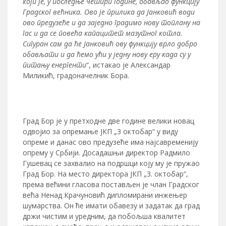
који је, у последње четири године, обављао функцију
Градског већника. Ово је прилика да Јанковић води
ово предузеће и да заједно градимо нову топлану на
гас и да се повећа капацитет мазутног котла.
Сигуран сам да ће Јанковић ову функцију врло добро
обављати и да ћемо ући у једну нову еру када су у
питању енергенти
“, истакао је Александар
Миликић, градоначелник Бора.
Град Бор је у претходне две године велики новац
одвојио за опремање ЈКП „3 октобар“ у виду
опреме и данас ово предузеће има најсавременију
опрему у Србији. Досадашњи директор Радмило
Гушевац се захвалио на подршци коју му је пружао
Град Бор. На место директора ЈКП „3. октобар“,
према већини гласова постављен је члан Градског
већа Ненад Крачуновић дипломирани инжењер
шумарства. Он ће имати обавезу и задатак да град
држи чистим и уредним, да побољша квалитет