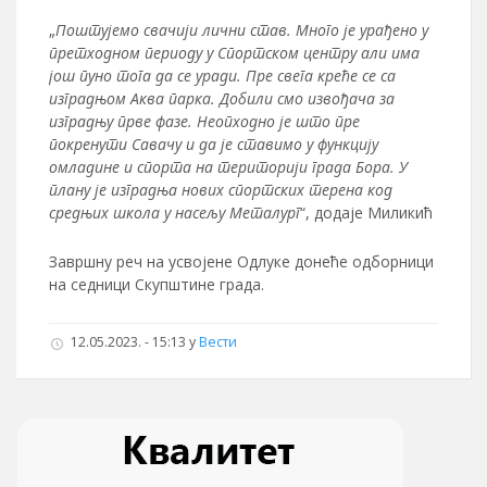
„
Поштујемо свачији лични став. Много је урађено у
претходном периоду у Спортском центру али има
још пуно тога да се уради. Пре свега креће се са
изградњом Аква парка. Добили смо извођача за
изградњу прве фазе. Неопходно је што пре
покренути Савачу и да је ставимо у функцију
омладине и спорта на територији града Бора. У
плану је изградња нових спортских терена код
средњих школа у насељу Металург
“, додаје Миликић
Завршну реч на усвојене Одлуке донеће одборници
на седници Скупштине града.
12.05.2023. - 15:13
у
Вести