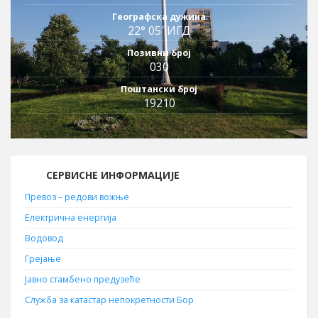
Географска дужина
22° 05′ ИГД
Позивни број
030
Поштански број
19210
СЕРВИСНЕ ИНФОРМАЦИЈЕ
Превоз – редови вожње
Електрична енергија
Водовод
Грејање
Јавно стамбено предузеће
Служба за катастар непокретности Бор