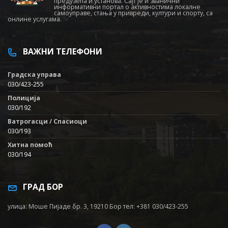
предузећа и установа. Сајт је и званични
информативни портал о активностима локалне
самоуправе, стања у привреди, култури и спорту, са
онлине услугама.
ВАЖНИ ТЕЛЕФОНИ
Градска управа
030/423-255
Полиција
030/192
Ватрогасци / Спасиоци
030/193
Хитна помоћ
030/194
ГРАД БОР
улица: Моше Пијаде бр. 3, 19210 Бор тел: +381 030/423-255