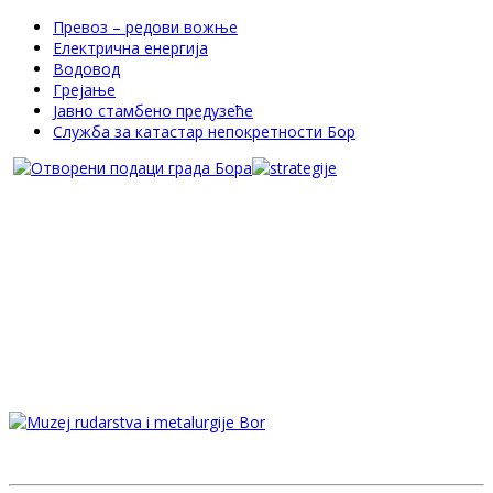
Превоз – редови вожње
Електрична енергија
Водовод
Грејање
Јавно стамбено предузеће
Служба за катастар непокретности Бор