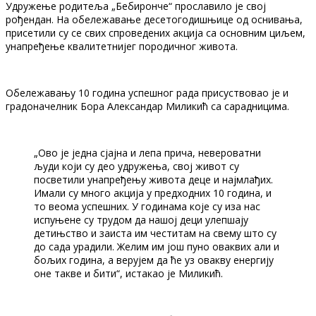
Удружење родитеља „Бебиронче“ прославило је свој
рођендан. На обележавање десетогодишњице од оснивања,
присетили су се свих спроведених акција са основним циљем,
унапређење квалитетнијег породичног живота.
Обележавању 10 година успешног рада присуствовао је и
градоначелник Бора Александар Миликић са сарадницима.
„Ово је једна сјајна и лепа прича, невероватни
људи који су део удружења, свој живот су
посветили унапређењу живота деце и најмлађих.
Имали су много акција у предходних 10 година, и
то веома успешних. У годинама које су иза нас
испуњене су трудом да нашој деци улепшају
детињство и заиста им честитам на свему што су
до сада урадили. Желим им још пуно оваквих али и
бољих година, а верујем да ће уз овакву енергију
оне такве и бити“, истакао је Миликић.