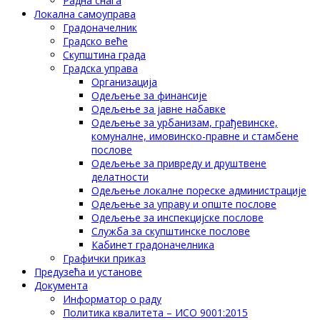
Радна снага
Локална самоуправа
Градоначелник
Градско веће
Скупштина града
Градска управа
Организација
Одељење за финансије
Одељење за јавне набавке
Одељење за урбанизам, грађевинске,
комуналне, имовинско-правне и стамбене
послове
Одељење за привреду и друштвене
делатности
Одељење локалне пореске администрације
Одељење за управу и опште послове
Одељење за инспекцијске послове
Служба за скупштинске послове
Кабинет градоначелника
Графички приказ
Предузећа и установе
Документа
Информатор о раду
Политика квалитета – ИСО 9001:2015