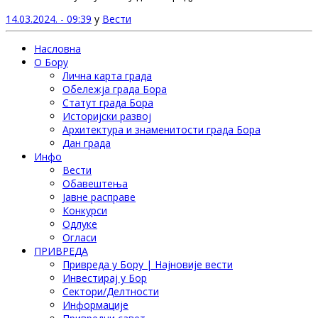
14.03.2024. - 09:39
у
Вести
Насловна
О Бору
Лична карта града
Обележја града Бора
Статут града Бора
Историјски развој
Архитектура и знаменитости града Бора
Дан града
Инфо
Вести
Обавештења
Јавне расправе
Конкурси
Одлуке
Огласи
ПРИВРЕДА
Привреда у Бору | Најновије вести
Инвестирај у Бор
Сектори/Делтности
Информације