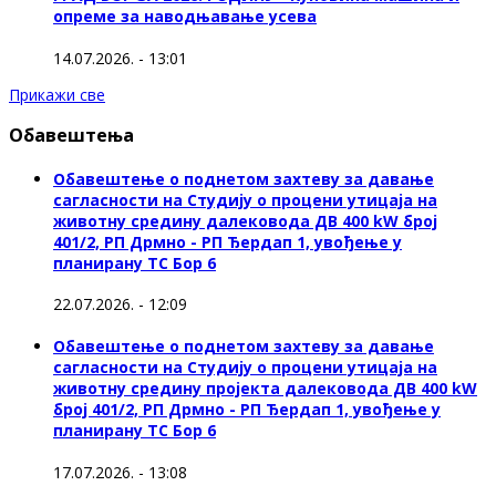
опреме за наводњавање усева
14.07.2026. - 13:01
Прикажи све
Обавештења
Обавештење о поднетом захтеву за давање
сагласности на Студију о процени утицаја на
животну средину далековода ДВ 400 kW број
401/2, РП Дрмно - РП Ђердап 1, увођење у
планирану ТС Бор 6
22.07.2026. - 12:09
Обавештење о поднетом захтеву за давање
сагласности на Студију о процени утицаја на
животну средину пројекта далековода ДВ 400 kW
број 401/2, РП Дрмно - РП Ђердап 1, увођење у
планирану ТС Бор 6
17.07.2026. - 13:08