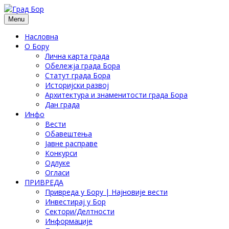
Menu
Насловна
О Бору
Лична карта града
Обележја града Бора
Статут града Бора
Историјски развој
Архитектура и знаменитости града Бора
Дан града
Инфо
Вести
Обавештења
Јавне расправе
Конкурси
Одлуке
Огласи
ПРИВРЕДА
Привреда у Бору | Најновије вести
Инвестирај у Бор
Сектори/Делтности
Информације