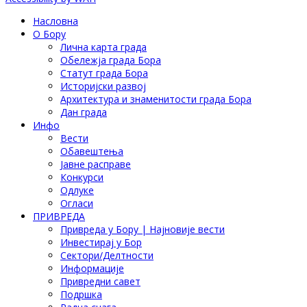
Насловна
О Бору
Лична карта града
Обележја града Бора
Статут града Бора
Историјски развој
Архитектура и знаменитости града Бора
Дан града
Инфо
Вести
Обавештења
Јавне расправе
Конкурси
Одлуке
Огласи
ПРИВРЕДА
Привреда у Бору | Најновије вести
Инвестирај у Бор
Сектори/Делтности
Информације
Привредни савет
Подршка