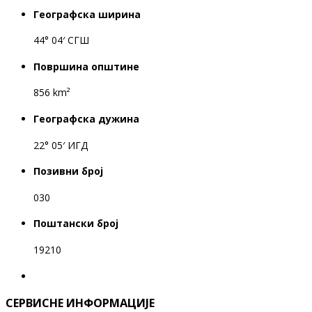
Географска ширина
44° 04′ СГШ
Површина општине
856 km²
Географска дужина
22° 05′ ИГД
Позивни број
030
Поштански број
19210
СЕРВИСНЕ ИНФОРМАЦИЈЕ