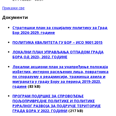
Прикажи све
Документи
Стратешки план за социјалну политику за Град
Бор 2024-2029. године
ПОЛИТИКА КВАЛИТЕТА ГУ БОР – ИСО 9001:2015
ЛОКАЛНИ ПЛАН УПРАВЉАЊА ОТПАДОМ ГРАДА
БОРА ОД 2023- 2032. ГОДИНЕ
Локални акциони план за унапређење положаја
избеглих, интерно расељених лица, повратника
по споразуму о реадмисији, тражиоца азила и
миграната у граду Бору за период 2019-2023.
године
(83 kB)
ПРОГРАМ ПОДРШКЕ ЗА СПРОВОЂЕЊЕ
ПОЉОПРИВРЕДНЕ ПОЛИТИКЕ И ПОЛИТИКЕ
РУРАЛНОГ РАЗВОЈА ЗА ПОДРУЧЈЕ ТЕРИТОРИЈЕ
ГРАДА БОРА У 2022. ГОДИНИ
(217 kB)