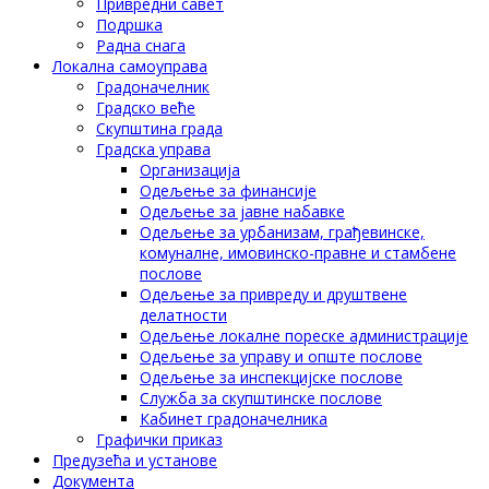
Привредни савет
Подршка
Радна снага
Локална самоуправа
Градоначелник
Градско веће
Скупштина града
Градска управа
Организација
Одељење за финансије
Одељење за јавне набавке
Одељење за урбанизам, грађевинске,
комуналне, имовинско-правне и стамбене
послове
Одељење за привреду и друштвене
делатности
Одељење локалне пореске администрације
Одељење за управу и опште послове
Одељење за инспекцијске послове
Служба за скупштинске послове
Кабинет градоначелника
Графички приказ
Предузећа и установе
Документа