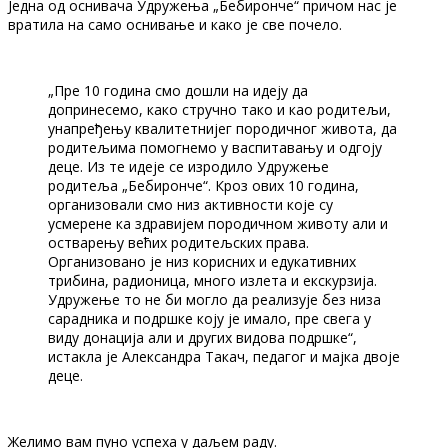
Једна од оснивача Удружења „Бебиронче“ причом нас је
вратила на само оснивање и како је све почело.
„Пре 10 година смо дошли на идеју да
допринесемо, како стручно тако и као родитељи,
унапређењу квалитетнијег породичног живота, да
родитељима помогнемо у васпитавању и одгоју
деце. Из те идеје се изродило Удружење
родитеља „Бебиронче“. Кроз ових 10 година,
организовали смо низ активности које су
усмерене ка здравијем породичном животу али и
остварењу већих родитељских права.
Организовано је низ корисних и едукативних
трибина, радионица, много излета и екскурзија.
Удружење то не би могло да реализује без низа
сарадника и подршке коју је имало, пре свега у
виду донација али и других видова подршке“,
истакла је Александра Такач, педагог и мајка двоје
деце.
Желимо вам пуно успеха у даљем раду.