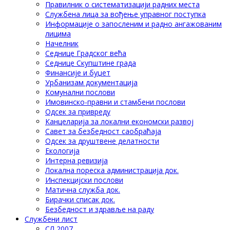
Правилник о систематизацији радних места
Службена лица за вођење управног поступка
Информације о запосленим и радно ангажованим
лицима
Начелник
Седнице Градског већа
Седнице Скупштине града
Финансије и буџет
Урбанизам документација
Комунални послови
Имовинско-правни и стамбени послови
Одсек за привреду
Канцеларија за локални економски развој
Савет за безбедност саобраћаја
Одсек за друштвене делатности
Eкологија
Интерна ревизија
Локална пореска администрација док.
Инспекцијски послови
Матична служба док.
Бирачки списак док.
Безбедност и здравље на раду
Службени лист
СЛ 2007