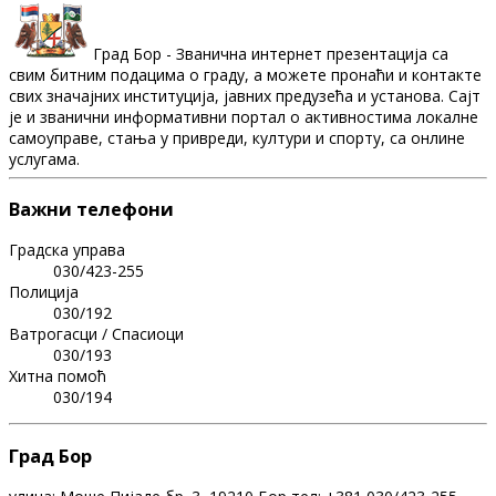
Град Бор - Званична интернет презентација са
свим битним подацима о граду, а можете пронаћи и контакте
свих значајних институција, јавних предузећа и установа. Сајт
је и званични информативни портал о активностима локалне
самоуправе, стања у привреди, култури и спорту, са онлине
услугама.
Важни телефони
Градска управа
030/423-255
Полиција
030/192
Ватрогасци / Спасиоци
030/193
Хитна помоћ
030/194
Град Бор