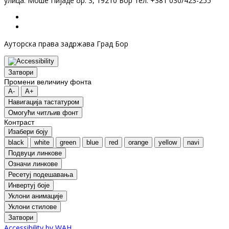
улица: Моше Пијаде бр. 3, 19210 Бор тел: +381 030/423-255
Ауторска права задржава Град Бор
Затвори
Промени величину фонта
A-
A+
Навигација тастатуром
Oмогући читљив фонт
Контраст
Изабери боју
black
white
green
blue
red
orange
yellow
navi
Подвуци линкове
Означи линкове
Ресетуј подешавања
Инвертуј боје
Уклони анимације
Уклони стилове
Затвори
Accessibility by WAH