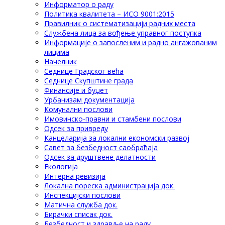
Информатор о раду
Политика квалитета – ИСО 9001:2015
Правилник о систематизацији радних места
Службена лица за вођење управног поступка
Информације о запосленим и радно ангажованим
лицима
Начелник
Седнице Градског већа
Седнице Скупштине града
Финансије и буџет
Урбанизам документација
Комунални послови
Имовинско-правни и стамбени послови
Одсек за привреду
Канцеларија за локални економски развој
Савет за безбедност саобраћаја
Одсек за друштвене делатности
Eкологија
Интерна ревизија
Локална пореска администрација док.
Инспекцијски послови
Матична служба док.
Бирачки списак док.
Безбедност и здравље на раду