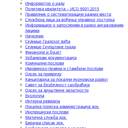
Информатор о раду
Политика квалитета – ИСО 9001:2015
Правилник о систематизацији радних места
Службена лица за вођење управног поступка
Информације о запосленим и радно ангажованим
лицима
Начелник
Седнице Градског већа
Седнице Скупштине града
Финансије и буџет
Урбанизам документација
Комунални послови
Имовинско-правни и стамбени послови
Одсек за привреду
Канцеларија за локални економски развој
Савет за безбедност саобраћаја
Одсек за друштвене делатности
Eкологија
Интерна ревизија
Локална пореска администрација док.
Инспекцијски послови
Матична служба док.
Бирачки списак док.