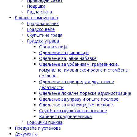
Привредни савет
Подршка
Радна снага
Локална самоуправа
Градоначелник
Градско веће
Скупштина града
Градска управа
Организација
Одељење за финансије
Одељење за јавне набавке
Одељење за урбанизам, грађевинске,
комуналне, имовинско-правне и стамбене
послове
Одељење за привреду и друштвене
делатности
Одељење локалне пореске администрације
Одељење за управу и опште послове
Одељење за инспекцијске послове
Служба за скупштинске послове
Кабинет градоначелника
Графички приказ
Предузећа и установе
Документа