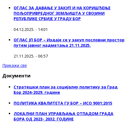
ОГЛАС ЗА ДАВАЊЕ У ЗАКУП И НА КОРИШЋЕЊЕ
ПОЉОПРИВРЕДНОГ ЗЕМЉИШТА У СВОЈИНИ
РЕПУБЛИКЕ СРБИЈЕ У ГРАДУ БОР
04.12.2025. - 14:01
ОГЛАС ЈП БОР – Издаје се у закуп пословни простор
путем јавног надметања 21.11.2025.
21.11.2025. - 06:57
Прикажи све
Документи
Стратешки план за социјалну политику за Град
Бор 2024-2029. године
ПОЛИТИКА КВАЛИТЕТА ГУ БОР – ИСО 9001:2015
ЛОКАЛНИ ПЛАН УПРАВЉАЊА ОТПАДОМ ГРАДА
БОРА ОД 2023- 2032. ГОДИНЕ