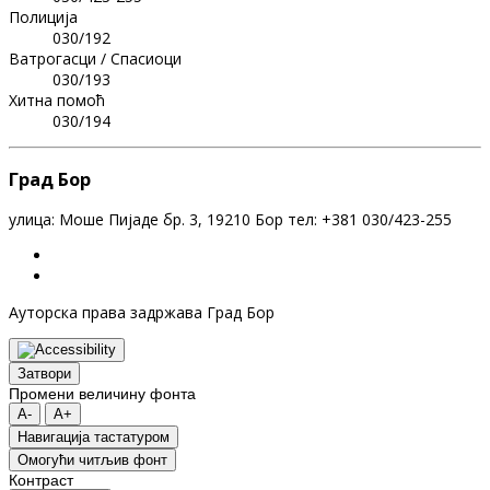
Полиција
030/192
Ватрогасци / Спасиоци
030/193
Хитна помоћ
030/194
Град Бор
улица: Моше Пијаде бр. 3, 19210 Бор тел: +381 030/423-255
Ауторска права задржава Град Бор
Затвори
Промени величину фонта
A-
A+
Навигација тастатуром
Oмогући читљив фонт
Контраст