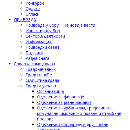
Конкурси
Одлуке
Огласи
ПРИВРЕДА
Привреда у Бору | Најновије вести
Инвестирај у Бор
Сектори/Делтности
Информације
Привредни савет
Подршка
Радна снага
Локална самоуправа
Градоначелник
Градско веће
Скупштина града
Градска управа
Организација
Одељење за финансије
Одељење за јавне набавке
Одељење за урбанизам, грађевинске,
комуналне, имовинско-правне и стамбене
послове
Одељење за привреду и друштвене
делатности