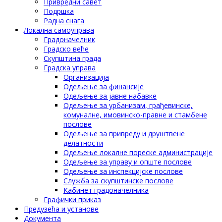
Привредни савет
Подршка
Радна снага
Локална самоуправа
Градоначелник
Градско веће
Скупштина града
Градска управа
Организација
Одељење за финансије
Одељење за јавне набавке
Одељење за урбанизам, грађевинске,
комуналне, имовинско-правне и стамбене
послове
Одељење за привреду и друштвене
делатности
Одељење локалне пореске администрације
Одељење за управу и опште послове
Одељење за инспекцијске послове
Служба за скупштинске послове
Кабинет градоначелника
Графички приказ
Предузећа и установе
Документа