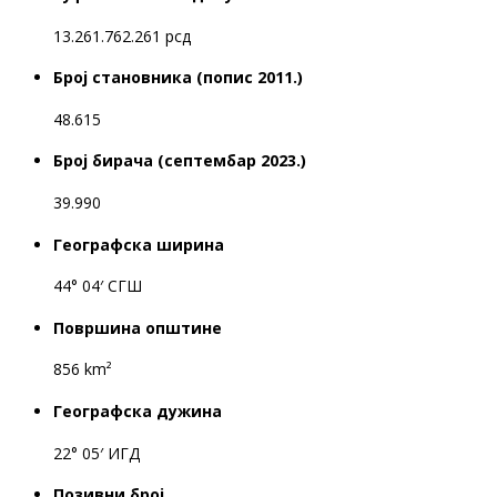
13.261.762.261 рсд
Број становника (попис 2011.)
48.615
Број бирача (септембар 2023.)
39.990
Географска ширина
44° 04′ СГШ
Површина општине
856 km²
Географска дужина
22° 05′ ИГД
Позивни број