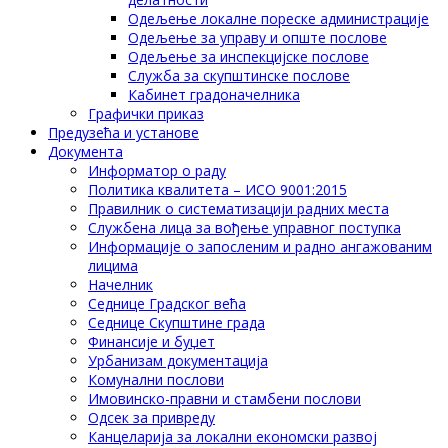
Одељење локалне пореске администрације
Одељење за управу и опште послове
Одељење за инспекцијске послове
Служба за скупштинске послове
Кабинет градоначелника
Графички приказ
Предузећа и установе
Документа
Информатор о раду
Политика квалитета – ИСО 9001:2015
Правилник о систематизацији радних места
Службена лица за вођење управног поступка
Информације о запосленим и радно ангажованим
лицима
Начелник
Седнице Градског већа
Седнице Скупштине града
Финансије и буџет
Урбанизам документација
Комунални послови
Имовинско-правни и стамбени послови
Одсек за привреду
Канцеларија за локални економски развој