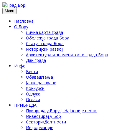
Menu
Насловна
О Бору
Лична карта града
Обележја града Бора
Статут града Бора
Историјски развој
Архитектура и знаменитости града Бора
Дан града
Инфо
Вести
Обавештења
Јавне расправе
Конкурси
Одлуке
Огласи
ПРИВРЕДА
Привреда у Бору | Најновије вести
Инвестирај у Бор
Сектори/Делтности
Информације