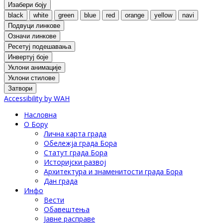
Изабери боју
black
white
green
blue
red
orange
yellow
navi
Подвуци линкове
Означи линкове
Ресетуј подешавања
Инвертуј боје
Уклони анимације
Уклони стилове
Затвори
Accessibility by WAH
Насловна
О Бору
Лична карта града
Обележја града Бора
Статут града Бора
Историјски развој
Архитектура и знаменитости града Бора
Дан града
Инфо
Вести
Обавештења
Јавне расправе