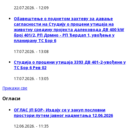
22.07.2026. - 12:09
Обавештење о поднетом захтеву за давање
сагласности на Студију о процени утицаја на
животну средину пројекта далековода ДВ 400 kW
број 401/2, РП Дрмно - РП Ђердап 1, увођење у
планирану ТС Бор 6
17.07.2026. - 13:08
Студија о процени утицаја 3393 ДВ 401-2-увођене у
ТС Бор 6 Рев 02
17.07.2026. - 13:05
Прикажи све
Огласи
ОГЛАС ЈП БОР- Издају се у закуп пословни
простори путем јавног надметања 12.06.2026
12.06.2026. - 11:35