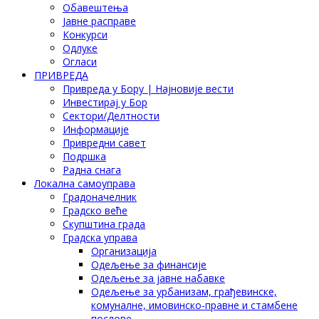
Обавештења
Јавне расправе
Конкурси
Одлуке
Огласи
ПРИВРЕДА
Привреда у Бору | Најновије вести
Инвестирај у Бор
Сектори/Делтности
Информације
Привредни савет
Подршка
Радна снага
Локална самоуправа
Градоначелник
Градско веће
Скупштина града
Градска управа
Организација
Одељење за финансије
Одељење за јавне набавке
Одељење за урбанизам, грађевинске,
комуналне, имовинско-правне и стамбене
послове