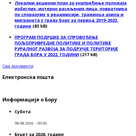
Локални акциони план за унапређење положаја
избеглих, интерно расељених лица, повратника
по споразуму о реадмисији, тражиоца азила и
миграната у граду Бору за период 2019-2023.
године
(83 kB)
ПРОГРАМ ПОДРШКЕ ЗА СПРОВОЂЕЊЕ
ПОЉОПРИВРЕДНЕ ПОЛИТИКЕ И ПОЛИТИКЕ
РУРАЛНОГ РАЗВОЈА ЗА ПОДРУЧЈЕ ТЕРИТОРИЈЕ
ГРАДА БОРА У 2022. ГОДИНИ
(217 kB)
Сви документи
Електронска пошта
Информације о Бору
Субота
08.08.2026. - 00:00
Буџет за 2026. годину