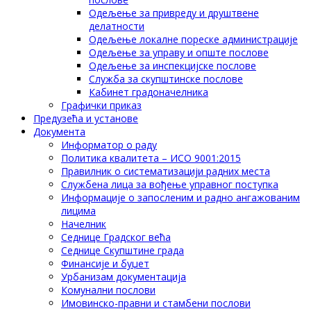
Одељење за привреду и друштвене
делатности
Одељење локалне пореске администрације
Одељење за управу и опште послове
Одељење за инспекцијске послове
Служба за скупштинске послове
Кабинет градоначелника
Графички приказ
Предузећа и установе
Документа
Информатор о раду
Политика квалитета – ИСО 9001:2015
Правилник о систематизацији радних места
Службена лица за вођење управног поступка
Информације о запосленим и радно ангажованим
лицима
Начелник
Седнице Градског већа
Седнице Скупштине града
Финансије и буџет
Урбанизам документација
Комунални послови
Имовинско-правни и стамбени послови