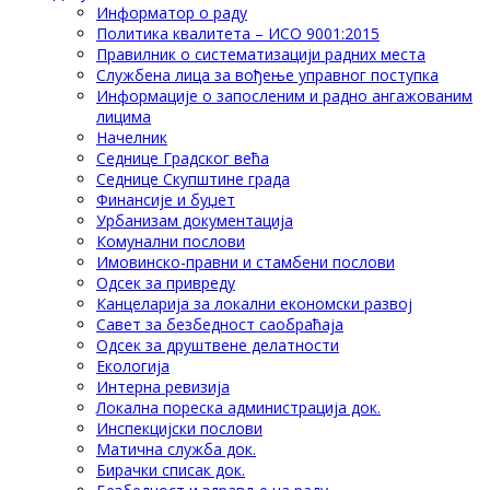
Информатор о раду
Политика квалитета – ИСО 9001:2015
Правилник о систематизацији радних места
Службена лица за вођење управног поступка
Информације о запосленим и радно ангажованим
лицима
Начелник
Седнице Градског већа
Седнице Скупштине града
Финансије и буџет
Урбанизам документација
Комунални послови
Имовинско-правни и стамбени послови
Одсек за привреду
Канцеларија за локални економски развој
Савет за безбедност саобраћаја
Одсек за друштвене делатности
Eкологија
Интерна ревизија
Локална пореска администрација док.
Инспекцијски послови
Матична служба док.
Бирачки списак док.