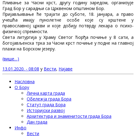
Пливање за Часни крст, другу годину заредом, организује
Град Бор у сарадњи са Црквеном општином Бор.
Пријављивање ће трајати до суботе, 18. јануара, а право
учешћа имају пунолетне особе које су крштене у
православној цркви и које добију потврду лекара о психо-
физичкој спремности.
Света литургија у Храму Светог Ђорђа почиње у 8 сати, а
богојављенска трка за Часни крст почиње у подне на главној
плажи на Борском језеру.
(више…)
13.01.2020. - 08:08
у
Вести
,
Најаве
Насловна
О Бору
Лична карта града
Обележја града Бора
Статут града Бора
Историјски развој
Архитектура и знаменитости града Бора
Дан града
Инфо
Вести