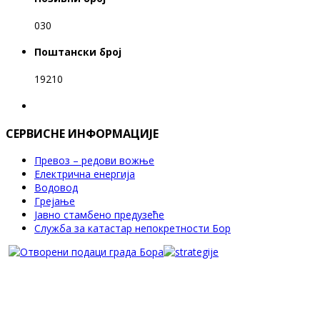
030
Поштански број
19210
СЕРВИСНЕ ИНФОРМАЦИЈЕ
Превоз – редови вожње
Електрична енергија
Водовод
Грејање
Јавно стамбено предузеће
Служба за катастар непокретности Бор