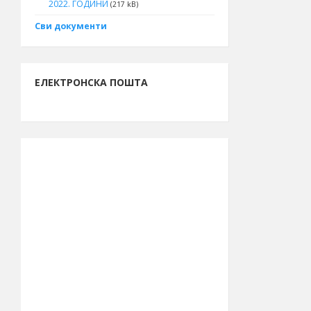
2022. ГОДИНИ
(217 kB)
Сви документи
ЕЛЕКТРОНСКА ПОШТА
ИНФОРМАЦИЈЕ О БОРУ
13.261.762.261
Буџет за 2026.
рсд
годину
48.615
Број становника
(попис 2011.)
39.990
Број бирача
(септембар
2023.)
44° 04′ СГШ
Географска