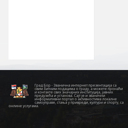
ширина
856 km²
Површина
општине
22° 05′ ИГД
Географска
дужина
030
Позивни број
19210
Поштански број
Град Бор - Званична интернет презентација са
свим битним подацима о граду, а можете пронаћи
и контакте свих значајних институција, јавних
предузећа и установа. Сајт је и званични
информативни портал о активностима локалне
самоуправе, стања у привреди, култури и спорту, са
онлине услугама.