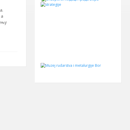
а.
 а
ењу