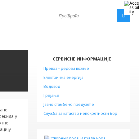
СЕРВИСНЕ ИНФОРМАЦИЈЕ
Превоз – редови вожње
Електрична енергија
Водовод
Грејање
Јавно стамбено предузеће
ћане
Служба за катастар непокретности Бор
рекида у
отне
ацију