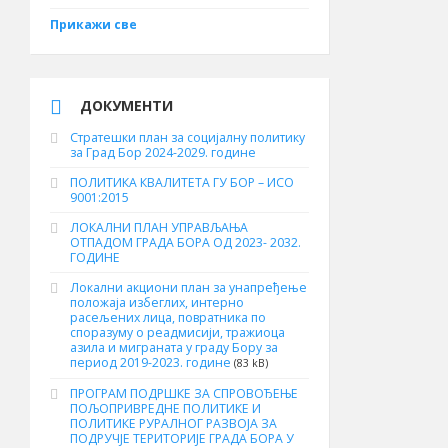
Прикажи све
ДОКУМЕНТИ
Стратешки план за социјалну политику
за Град Бор 2024-2029. године
ПОЛИТИКА КВАЛИТЕТА ГУ БОР – ИСО
9001:2015
ЛОКАЛНИ ПЛАН УПРАВЉАЊА
ОТПАДОМ ГРАДА БОРА ОД 2023- 2032.
ГОДИНЕ
Локални акциони план за унапређење
положаја избеглих, интерно
расељених лица, повратника по
споразуму о реадмисији, тражиоца
азила и миграната у граду Бору за
период 2019-2023. године
(83 kB)
ПРОГРАМ ПОДРШКЕ ЗА СПРОВОЂЕЊЕ
ПОЉОПРИВРЕДНЕ ПОЛИТИКЕ И
ПОЛИТИКЕ РУРАЛНОГ РАЗВОЈА ЗА
ПОДРУЧЈЕ ТЕРИТОРИЈЕ ГРАДА БОРА У