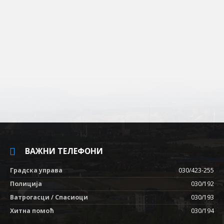
ВАЖНИ ТЕЛЕФОНИ
Градска управа
030/423-255
Полиција
030/192
Ватрогасци / Спасиоци
030/193
Хитна помоћ
030/194