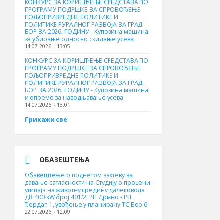
КОНКУРС ЗА КОРИШЋЕЊЕ СРЕДСТАВА ПО
ПРОГРАМУ ПОДРШКЕ ЗА СПРОВОЂЕЊЕ
ПОЉОПРИВРЕДНЕ ПОЛИТИКЕ И
ПОЛИТИКЕ РУРАЛНОГ РАЗВОЈА ЗА ГРАД
БОР ЗА 2026. ГОДИНУ - Куповинa машина
за убирање односно скидање усева
14.07.2026. - 13:05
КОНКУРС ЗА КОРИШЋЕЊЕ СРЕДСТАВА ПО
ПРОГРАМУ ПОДРШКЕ ЗА СПРОВОЂЕЊЕ
ПОЉОПРИВРЕДНЕ ПОЛИТИКЕ И
ПОЛИТИКЕ РУРАЛНОГ РАЗВОЈА ЗА ГРАД
БОР ЗА 2026. ГОДИНУ - Куповина машина
и опреме за наводњавање усева
14.07.2026. - 13:01
Прикажи све
ОБАВЕШТЕЊА
Обавештење о поднетом захтеву за
давање сагласности на Студију о процени
утицаја на животну средину далековода
ДВ 400 kW број 401/2, РП Дрмно - РП
Ђердап 1, увођење у планирану ТС Бор 6
22.07.2026. - 12:09