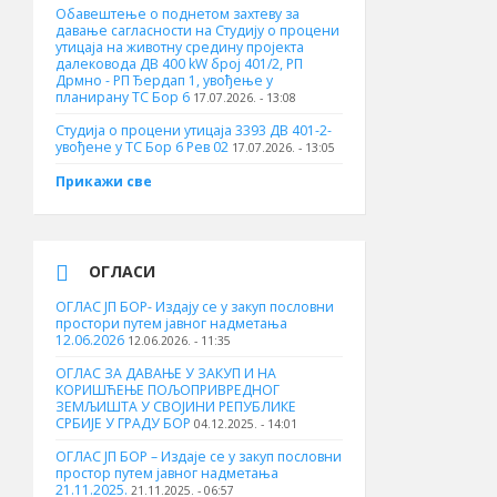
Обавештење о поднетом захтеву за
давање сагласности на Студију о процени
утицаја на животну средину пројекта
далековода ДВ 400 kW број 401/2, РП
Дрмно - РП Ђердап 1, увођење у
планирану ТС Бор 6
17.07.2026. - 13:08
Студија о процени утицаја 3393 ДВ 401-2-
увођене у ТС Бор 6 Рев 02
17.07.2026. - 13:05
Прикажи све
ОГЛАСИ
ОГЛАС ЈП БОР- Издају се у закуп пословни
простори путем јавног надметања
12.06.2026
12.06.2026. - 11:35
ОГЛАС ЗА ДАВАЊЕ У ЗАКУП И НА
КОРИШЋЕЊЕ ПОЉОПРИВРЕДНОГ
ЗЕМЉИШТА У СВОЈИНИ РЕПУБЛИКЕ
СРБИЈЕ У ГРАДУ БОР
04.12.2025. - 14:01
ОГЛАС ЈП БОР – Издаје се у закуп пословни
простор путем јавног надметања
21.11.2025.
21.11.2025. - 06:57