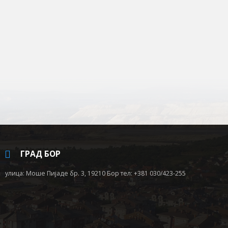
ГРАД БОР
улица: Моше Пијаде бр. 3, 19210 Бор тел: +381 030/423-255