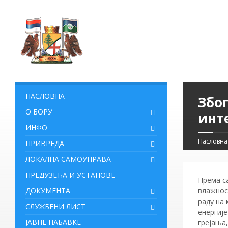
НАСЛОВНА
Збо
О БОРУ
инте
ИНФО
Насловна
ПРИВРЕДА
ЛОКАЛНА САМОУПРАВА
ПРЕДУЗЕЋА И УСТАНОВЕ
Према с
ДОКУМЕНТА
влажнос
раду на 
СЛУЖБЕНИ ЛИСТ
енергије
ЈАВНЕ НАБАВКЕ
грејања,