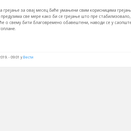
а грејање за овај месец биће умањени свим корисницима грејањ
предузима све мере како би се грејање што пре стабилизовало,
 ће о свему бити благовремено обавештени, наводи се у саoпшт
Топлане.
019. - 09:01 у
Вести