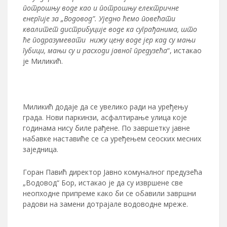
потрошњу воде као и потрошњу електричне
енергије за „Водовод”. Уједно ћемо повећати
квалитет дистрибуције воде ка суграђанима, што
ће подразумевати нижу цену воде јер кад су мањи
губици, мањи су и расходи јавног предузећа
“, истакао
је Миликић.
Миликић додаје да се увелико ради на уређењу
града. Нови паркинзи, асфалтирање улица које
годинама нису биле рађене. По завршетку јавне
набавке наставиће се са уређењем сеоских месних
заједница.
Горан Павић директор Јавно комуналног предузећа
„Водовод“ Бор, истакао је да су извршене све
неопходне припреме како би се обавили завршни
радови на замени дотрајале водоводне мреже.