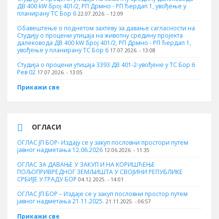
ДВ 400 kW број 401/2, РП Дрмно - РП Ђердап 1, увођење у
планирану ТС Бор 6
22.07.2026. - 12:09
Обавештење о поднетом захтеву за давање сагласности на
Студију о процени утицаја на животну средину пројекта
далековода ДВ 400 kW број 401/2, РП Дрмно - РП Ђердап 1,
увођење у планирану ТС Бор 6
17.07.2026. - 13:08
Студија о процени утицаја 3393 ДВ 401-2-увођене у ТС Бор 6
Рев 02
17.07.2026. - 13:05
Прикажи све
ОГЛАСИ
ОГЛАС ЈП БОР- Издају се у закуп пословни простори путем
јавног надметања 12.06.2026
12.06.2026. - 11:35
ОГЛАС ЗА ДАВАЊЕ У ЗАКУП И НА КОРИШЋЕЊЕ
ПОЉОПРИВРЕДНОГ ЗЕМЉИШТА У СВОЈИНИ РЕПУБЛИКЕ
СРБИЈЕ У ГРАДУ БОР
04.12.2025. - 14:01
ОГЛАС ЈП БОР – Издаје се у закуп пословни простор путем
јавног надметања 21.11.2025.
21.11.2025. - 06:57
Прикажи све