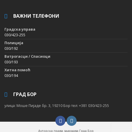
ВАЖНИ ТЕЛЕФОНИ
Градска управа
030/423-255
Полиција
030/192
Ватрогасци / Спасиоци
030/193
Хитна помоћ
030/194
ГРАД БОР
улица: Моше Пијаде бр. 3, 19210 Бор тел: +381 030/423-255
Ауторска права задржава Град Бор