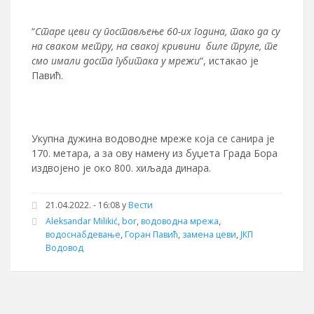
“
Старе цеви су постављење 60-их година, тако да су
на сваком метру, на свакој кривини биле труле, те
смо имали доста губитака у мрежи
“, истакао је
Павић.
Укупна дужина водоводне мреже која се санира је
170. метара, а за ову намену из буџета Града Бора
издвојено је око 800. хиљада динара.
21.04.2022. - 16:08 у
Вести
Aleksandar Milikić
,
bor
,
водоводна мрежа
,
водоснабдевање
,
Горан Павић
,
замена цеви
,
ЈКП
Водовод