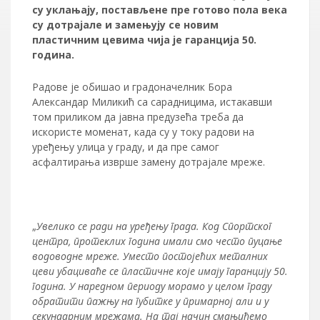
су уклањају, постављене пре готово пола века
су дотрајале и замењују се новим
пластичним цевима чија је гаранција 50.
година.
Радове је обишао и градоначелник Бора
Александар Миликић са сарадницима, истакавши
том приликом да јавна предузећа треба да
искористе моменат, када су у току радови на
уређењу улица у граду, и да пре самог
асфалтирања изврше замену дотрајале мреже.
„
Увелико се ради на уређењу града. Код Спортског
центра, протеклих година имали смо често пуцање
водоводне мреже. Уместо постојећих металних
цеви убациваће се пластичне које имају гаранцију 50.
година. У наредном периоду морамо у целом граду
обратити пажњу на губитке у примарној али и у
секундарним мрежама. На тај начин смањићемо