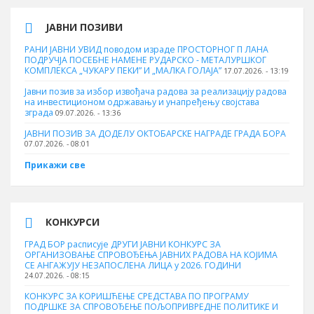
ЈАВНИ ПОЗИВИ
РАНИ ЈАВНИ УВИД поводом израде ПРОСТОРНОГ П ЛАНА
ПОДРУЧЈА ПОСЕБНЕ НАМЕНЕ РУДАРСКО - МЕТАЛУРШКОГ
КОМПЛЕКСА „ЧУКАРУ ПЕКИ” И „МАЛКА ГОЛАЈА”
17.07.2026. - 13:19
Јавни позив за избор извођача радова за реализацију радова
на инвестиционом одржавању и унапређењу својстава
зграда
09.07.2026. - 13:36
ЈАВНИ ПОЗИВ ЗА ДОДЕЛУ ОКТOБАРСКЕ НАГРАДЕ ГРАДА БОРА
07.07.2026. - 08:01
Прикажи све
КОНКУРСИ
ГРАД БОР расписује ДРУГИ ЈАВНИ КОНКУРС ЗА
ОРГАНИЗОВАЊЕ СПРОВОЂЕЊА ЈАВНИХ РАДОВА НА КОЈИМА
СЕ АНГАЖУЈУ НЕЗАПОСЛЕНА ЛИЦА у 2026. ГОДИНИ
24.07.2026. - 08:15
КОНКУРС ЗА КОРИШЋЕЊЕ СРЕДСТАВА ПО ПРОГРАМУ
ПОДРШКЕ ЗА СПРОВОЂЕЊЕ ПОЉОПРИВРЕДНЕ ПОЛИТИКЕ И