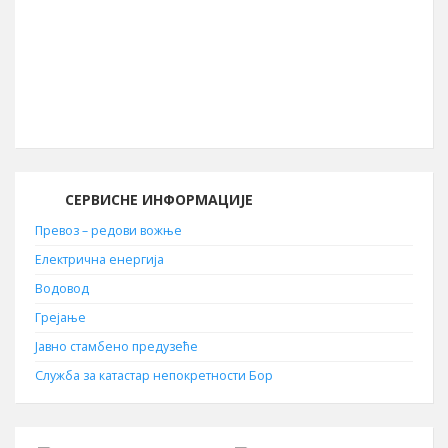
Позивни број
030
Поштански број
19210
СЕРВИСНЕ ИНФОРМАЦИЈЕ
Превоз – редови вожње
Електрична енергија
Водовод
Грејање
Јавно стамбено предузеће
Служба за катастар непокретности Бор