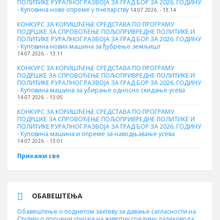
ПОЛИТИКЕ РУРАЛНОГ РАЗВОЈА ЗА ГРАД БОР ЗА 2026. ГОДИНУ
- Куповина нове опреме у пчеларству
14.07.2026. - 13:14
КОНКУРС ЗА КОРИШЋЕЊЕ СРЕДСТАВА ПО ПРОГРАМУ
ПОДРШКЕ ЗА СПРОВОЂЕЊЕ ПОЉОПРИВРЕДНЕ ПОЛИТИКЕ И
ПОЛИТИКЕ РУРАЛНОГ РАЗВОЈА ЗА ГРАД БОР ЗА 2026. ГОДИНУ
- Куповина нових машина за ђубрење земљишт
14.07.2026. - 13:11
КОНКУРС ЗА КОРИШЋЕЊЕ СРЕДСТАВА ПО ПРОГРАМУ
ПОДРШКЕ ЗА СПРОВОЂЕЊЕ ПОЉОПРИВРЕДНЕ ПОЛИТИКЕ И
ПОЛИТИКЕ РУРАЛНОГ РАЗВОЈА ЗА ГРАД БОР ЗА 2026. ГОДИНУ
- Куповинa машина за убирање односно скидање усева
14.07.2026. - 13:05
КОНКУРС ЗА КОРИШЋЕЊЕ СРЕДСТАВА ПО ПРОГРАМУ
ПОДРШКЕ ЗА СПРОВОЂЕЊЕ ПОЉОПРИВРЕДНЕ ПОЛИТИКЕ И
ПОЛИТИКЕ РУРАЛНОГ РАЗВОЈА ЗА ГРАД БОР ЗА 2026. ГОДИНУ
- Куповина машина и опреме за наводњавање усева
14.07.2026. - 13:01
Прикажи све
ОБАВЕШТЕЊА
Обавештење о поднетом захтеву за давање сагласности на
Студију о процени утицаја на животну средину далековода