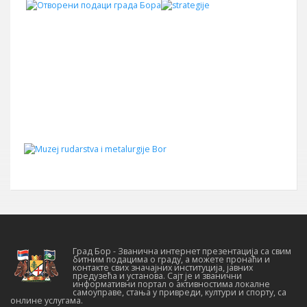
Град Бор - Званична интернет презентација са свим
битним подацима о граду, а можете пронаћи и
контакте свих значајних институција, јавних
предузећа и установа. Сајт је и званични
информативни портал о активностима локалне
самоуправе, стања у привреди, култури и спорту, са
онлине услугама.