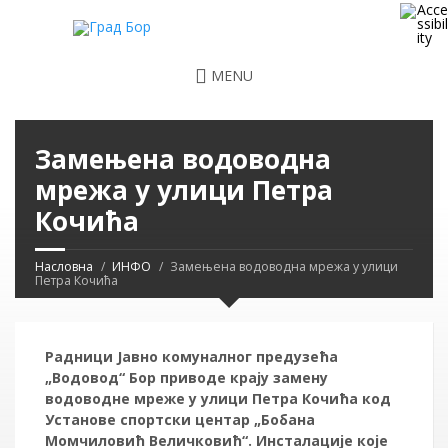
MENU
Замењена водоводна
мрежа у улици Петра
Кочића
Насловна
ИНФО
Замењена водоводна мрежа у улици
Петра Кочића
Радници Јавно комуналног предузећа
„Водовод“ Бор приводе крају замену
водоводне мреже у улици Петра Кочића код
Установе спортски центар „Бобана
Момчиловић Величковић“. Инсталације које