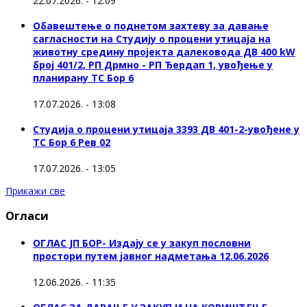
22.07.2026. - 12:09
Обавештење о поднетом захтеву за давање
сагласности на Студију о процени утицаја на
животну средину пројекта далековода ДВ 400 kW
број 401/2, РП Дрмно - РП Ђердап 1, увођење у
планирану ТС Бор 6
17.07.2026. - 13:08
Студија о процени утицаја 3393 ДВ 401-2-увођене у
ТС Бор 6 Рев 02
17.07.2026. - 13:05
Прикажи све
Огласи
ОГЛАС ЈП БОР- Издају се у закуп пословни
простори путем јавног надметања 12.06.2026
12.06.2026. - 11:35