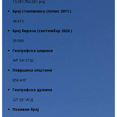
13.261.762.261 рсд
Број становника (попис 2011.)
48.615
Број бирача (септембар 2023.)
39.990
Географска ширина
44° 04′ СГШ
Површина општине
856 km²
Географска дужина
22° 05′ ИГД
Позивни број