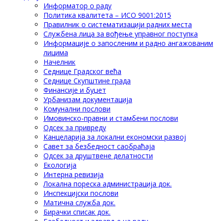
Информатор о раду
Политика квалитета – ИСО 9001:2015
Правилник о систематизацији радних места
Службена лица за вођење управног поступка
Информације о запосленим и радно ангажованим
лицима
Начелник
Седнице Градског већа
Седнице Скупштине града
Финансије и буџет
Урбанизам документација
Комунални послови
Имовинско-правни и стамбени послови
Одсек за привреду
Канцеларија за локални економски развој
Савет за безбедност саобраћаја
Одсек за друштвене делатности
Eкологија
Интерна ревизија
Локална пореска администрација док.
Инспекцијски послови
Матична служба док.
Бирачки списак док.