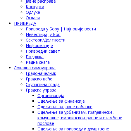
Јавне расправе
Конкурси
Одлуке
Огласи
ПРИВРЕДА
Привреда у Бору | Најновије вести
Инвестирај у Бор
Сектори/Делтности
Информације
Привредни савет
Подршка
Радна снага
Локална самоуправа
Градоначелник
Градско веће
Скупштина града
Градска управа
Организација
Одељење за финансије
Одељење за јавне набавке
Одељење за урбанизам, грађевинске,
комуналне, имовинско-правне и стамбене
послове
Одељење за привреду и друштвене