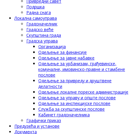
Привредни савет
Подршка
Радна снага
Локална самоуправа
Градоначелник
Градско веће
Скупштина града
Градска управа
Организација
Одељење за финансије
Одељење за јавне набавке
Одељење за урбанизам, грађевинске,
комуналне, имовинско-правне и стамбене
послове
Одељење за привреду и друштвене
делатности
Одељење локалне пореске администрације
Одељење за управу и опште послове
Одељење за инспекцијске послове
Служба за скупштинске послове
Кабинет градоначелника
Графички приказ
Предузећа и установе
Документа