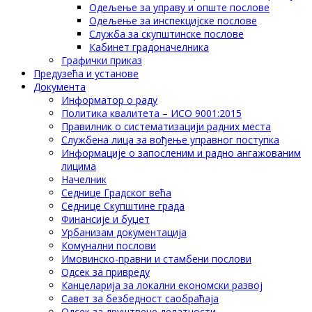
Одељење за управу и опште послове
Одељење за инспекцијске послове
Служба за скупштинске послове
Кабинет градоначелника
Графички приказ
Предузећа и установе
Документа
Информатор о раду
Политика квалитета – ИСО 9001:2015
Правилник о систематизацији радних места
Службена лица за вођење управног поступка
Информације о запосленим и радно ангажованим
лицима
Начелник
Седнице Градског већа
Седнице Скупштине града
Финансије и буџет
Урбанизам документација
Комунални послови
Имовинско-правни и стамбени послови
Одсек за привреду
Канцеларија за локални економски развој
Савет за безбедност саобраћаја
Одсек за друштвене делатности