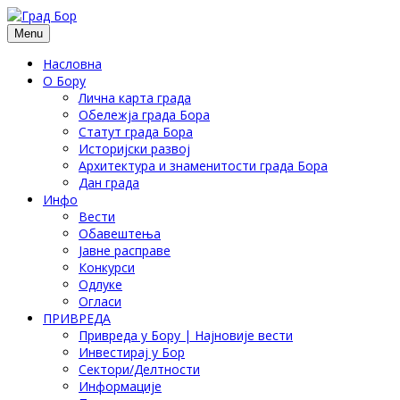
Menu
Насловна
О Бору
Лична карта града
Обележја града Бора
Статут града Бора
Историјски развој
Архитектура и знаменитости града Бора
Дан града
Инфо
Вести
Обавештења
Јавне расправе
Конкурси
Одлуке
Огласи
ПРИВРЕДА
Привреда у Бору | Најновије вести
Инвестирај у Бор
Сектори/Делтности
Информације