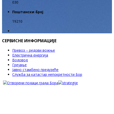
030
Поштански број
19210
СЕРВИСНЕ ИНФОРМАЦИЈЕ
Превоз – редови вожње
Електрична енергија
Водовод
Грејање
Јавно стамбено предузеће
Служба за катастар непокретности Бор