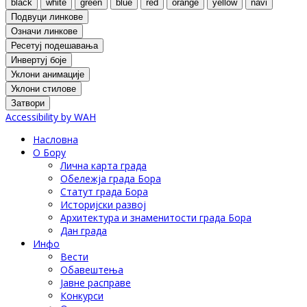
black
white
green
blue
red
orange
yellow
navi
Подвуци линкове
Означи линкове
Ресетуј подешавања
Инвертуј боје
Уклони анимације
Уклони стилове
Затвори
Accessibility by WAH
Насловна
О Бору
Лична карта града
Обележја града Бора
Статут града Бора
Историјски развој
Архитектура и знаменитости града Бора
Дан града
Инфо
Вести
Обавештења
Јавне расправе
Конкурси