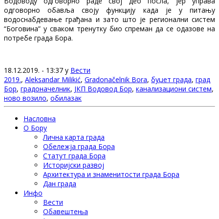
Водоводу одговорно раде свој део посла, јер управа
одговорно обавља своју функцију када је у питању
водоснабдевање грађана и зато што је регионални систем
“Боговина” у сваком тренутку био спреман да се одазове на
потребе града Бора.
18.12.2019. - 13:37 у
Вести
2019.
,
Aleksandar Milikić
,
Gradonačelnik Bora
,
буџет града
,
град
Бор
,
градоначелник
,
ЈКП Водовод Бор
,
канализациони систем
,
ново возило
,
обилазак
Насловна
О Бору
Лична карта града
Обележја града Бора
Статут града Бора
Историјски развој
Архитектура и знаменитости града Бора
Дан града
Инфо
Вести
Обавештења