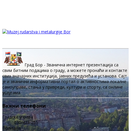
Град Бор - Званична интернет презентација са
свим битним подацима о граду, а можете пронаћи и контакте
свих значајних институција, јавних предузећа и установа. Сајт
је и званични информативни портал о активностима локалне
самоуправе, стања у привреди, култури и спорту, са онлине
услугама.
Важни телефони
Градска управа
030/423-255
Полиција