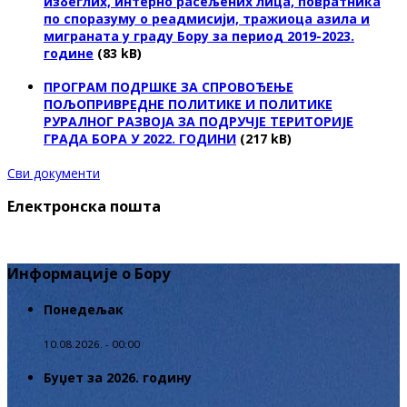
избеглих, интерно расељених лица, повратника
по споразуму о реадмисији, тражиоца азила и
миграната у граду Бору за период 2019-2023.
године
(83 kB)
ПРОГРАМ ПОДРШКЕ ЗА СПРОВОЂЕЊЕ
ПОЉОПРИВРЕДНЕ ПОЛИТИКЕ И ПОЛИТИКЕ
РУРАЛНОГ РАЗВОЈА ЗА ПОДРУЧЈЕ ТЕРИТОРИЈЕ
ГРАДА БОРА У 2022. ГОДИНИ
(217 kB)
Сви документи
Електронска пошта
Информације о Бору
Понедељак
10.08.2026. - 00:00
Буџет за 2026. годину