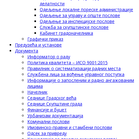
делатности
Одељење локалне пореске администрације
Одељење за управу и опште послове
Одељење за инспекцијске послове
Служба за скупштинске послове
Кабинет градоначелника
Графички приказ
Предузећа и установе
Документа
Информатор о раду
Политика квалитета – ИСО 9001:2015
Правилник о систематизацији радних места
Службена лица за вођење управног поступка
Информације о запосленим и радно ангажованим
лицима
Начелник
Седнице Градског већа
Седнице Скупштине града
Финансије и буџет
Урбанизам документација
Комунални послови
Имовинско-правни и стамбени послови
Одсек за привреду