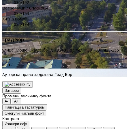
030/192
Ватрогасци / Спасиоци
030/193
Хитна помоћ
030/194
Град Бор
улица: Моше Пијаде бр. 3, 19210 Бор тел: +381 030/423-255
Ауторска права задржава Град Бор
Затвори
Промени величину фонта
A-
A+
Навигација тастатуром
Oмогући читљив фонт
Контраст
Изабери боју