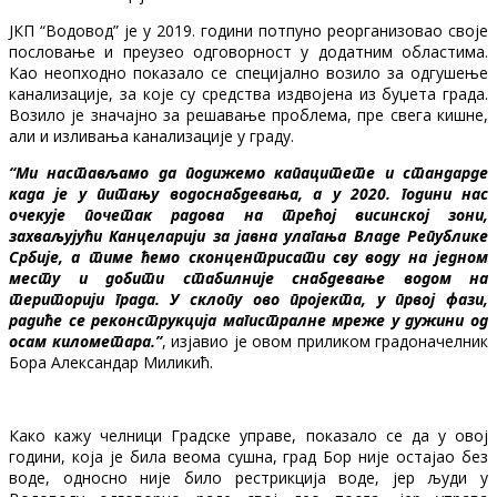
ЈКП “Водовод” је у 2019. години потпуно реорганизовао своје
пословање и преузео одговорност у додатним областима.
Као неопходно показало се специјално возило за одгушење
канализације, за које су средства издвојена из буџета града.
Возило је значајно за решавање проблема, пре свега кишне,
али и изливања канализације у граду.
“Ми настављамо да подижемо капацитете и стандарде
када је у питању водоснабдевања, а у 2020. години нас
очекује почетак радова на трећој висинској зони,
захваљујући Канцеларији за јавна улагања Владе Републике
Србије, а тиме ћемо сконцентрисати сву воду на једном
месту и добити стабилније снабдевање водом на
територији града. У склопу ово пројекта, у првој фази,
радиће се реконструкција магистралне мреже у дужини од
осам километара.”
, изјавио је овом приликом градоначелник
Бора Александар Миликић.
Како кажу челници Градске управе, показало се да у овој
години, која је била веома сушна, град Бор није остајао без
воде, односно није било рестрикција воде, јер људи у