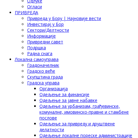
Одлуке
Огласи
ПРИВРЕДА
Привреда у Бору | Најновије вести
Инвестирај у Бор
Сектори/Делтности
Информације
Привредни савет
Подршка
Радна снага
Локална самоуправа
Градоначелник
Градско веће
Скупштина града
Градска управа
Организација
Одељење за финансије
Одељење за јавне набавке
Одељење за урбанизам, грађевинске,
комуналне, имовинско-правне и стамбене
послове
Одељење за привреду и друштвене
делатности
Одељење локалне пореске администрације