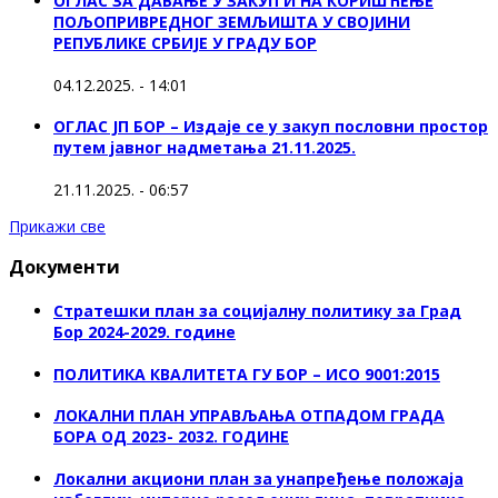
ОГЛАС ЗА ДАВАЊЕ У ЗАКУП И НА КОРИШЋЕЊЕ
ПОЉОПРИВРЕДНОГ ЗЕМЉИШТА У СВОЈИНИ
РЕПУБЛИКЕ СРБИЈЕ У ГРАДУ БОР
04.12.2025. - 14:01
ОГЛАС ЈП БОР – Издаје се у закуп пословни простор
путем јавног надметања 21.11.2025.
21.11.2025. - 06:57
Прикажи све
Документи
Стратешки план за социјалну политику за Град
Бор 2024-2029. године
ПОЛИТИКА КВАЛИТЕТА ГУ БОР – ИСО 9001:2015
ЛОКАЛНИ ПЛАН УПРАВЉАЊА ОТПАДОМ ГРАДА
БОРА ОД 2023- 2032. ГОДИНЕ
Локални акциони план за унапређење положаја