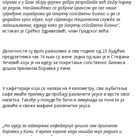
опреме и у том збиру дајемо добре резултате већ пету годину
за редом. Наставићемо са добром праксом да све наше
суграђане охрабримо да покрену сопствени бизнис и да се
додатно кроз обуке, које спроводи Национална служба за
запошљавање, едукују како да покрену сопствени бизнис
“,
истакао је Срећко Здравковић, члан Градског већа.
Делатности су врло разнолике а ове године од 23 будућих
предузетника чак 16 њих су жене. Једна од њих је и Стефана
Зечевић која је на идеју за покретање сопственог бизниса
дошла приликом боравка у Кини.
У кафетерији која се налази на 4 километру, сви љубитељи
кафе имаће прилику да пробају различите укусе и врсте овог
напитка. Такође у понуди ће бити и лимунада за понети уз
домаће и свеже мафине различитих укуса.
„
На идеју за отварање кафетерије дошла сам приликом
боравка у Кини. У време короне када ништа није радило и