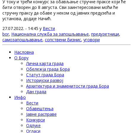
У току и трећи конкурс за обављање стручне праксе који ће
бити отворен до 8 августа. Сви заинтересовани моћи ће
стручну праксу да обаве у неком од јавних предузећа и
установа, додаје Начић.
27.07.2022. - 14:45 у
Вести
bor
,
Национална служба за запошљавање
,
предузетници
,
самозапошљавање
,
сопствени бизнис
,
уговори
Насловна
О Бору
Лична карта града
Обележја града Бора
Статут града Бора
Историјски развој
Архитектура и знаменитости града Бора
Дан града
Инфо
Вести
Обавештења
Јавне расправе
Конкурси
Одлуке
Огласи