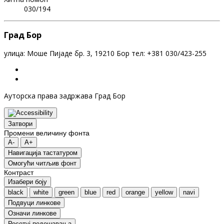
030/194
Град Бор
улица: Моше Пијаде бр. 3, 19210 Бор тел: +381 030/423-255
Ауторска права задржава Град Бор
Затвори
Промени величину фонта
A-
A+
Навигација тастатуром
Oмогући читљив фонт
Контраст
Изабери боју
black
white
green
blue
red
orange
yellow
navi
Подвуци линкове
Означи линкове
Ресетуј подешавања