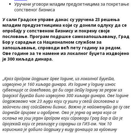
Уручени уговори младим предузетницима за покретање
сопственог бизниса
У сали Градске управе данас су уручена 23 решења
младим предузетницима који су донели одлуку да се
опробају у сопственом бизнису и покрену своје
пословање. Програм подршке самозапошљавању, Град
Бор у сарадњи са Националном службом за
запошљавање, спроводи већ пету годину за редом.
Ове године за те намене из локалног буџета издвојено
је 300 хиљада динара.
„
Кроз програм подршке прве године, из локалног буџета,
издвојено је 160 хиљада динара. Из године у годину износ
субвенције се повећавао, да би сада пету годину за редом из
градског буџета било издвојено 300 хиљада динара. Ове године
подржавамо чак 23 људи који су ушли у свет пословања и
започели свој сопствени бизнис. Важно је напоменути да су све
поднете пријаве и одобрене. Ово је једна од мера која се
ослања на још један програм који спроводи Град Бор а то је
пројекат који се реализује у сарадњи са ГИЗ-ом. Чак 10
корисника је добило подршку у виду донација за куповину