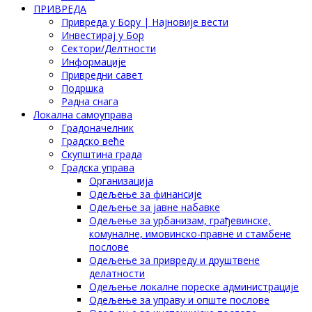
ПРИВРЕДА
Привреда у Бору | Најновије вести
Инвестирај у Бор
Сектори/Делтности
Информације
Привредни савет
Подршка
Радна снага
Локална самоуправа
Градоначелник
Градско веће
Скупштина града
Градска управа
Организација
Одељење за финансије
Одељење за јавне набавке
Одељење за урбанизам, грађевинске,
комуналне, имовинско-правне и стамбене
послове
Одељење за привреду и друштвене
делатности
Одељење локалне пореске администрације
Одељење за управу и опште послове