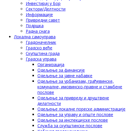
Инвестирај у Бор
Сектори/Делтности
Информације
Привредни савет
Подршка
Радна снага
Локална самоуправа
Градоначелник
Градско веће
Скупштина града
Градска управа
Организација
Одељење за финансије
Одељење за јавне набавке
Одељење за урбанизам, грађевинске,
комуналне, имовинско-правне и стамбене
послове
Одељење за привреду и друштвене
делатности
Одељење локалне пореске администрације
Одељење за управу и опште послове
Одељење за инспекцијске послове
Служба за скупштинске послове