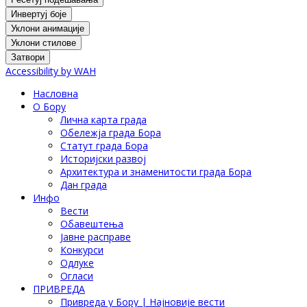
Инвертуј боје
Уклони анимације
Уклони стилове
Затвори
Accessibility by WAH
Насловна
О Бору
Лична карта града
Обележја града Бора
Статут града Бора
Историјски развој
Архитектура и знаменитости града Бора
Дан града
Инфо
Вести
Обавештења
Јавне расправе
Конкурси
Одлуке
Огласи
ПРИВРЕДА
Привреда у Бору | Најновије вести