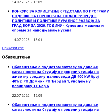
14.07.2026. - 13:05
КОНКУРС ЗА КОРИШЋЕЊЕ СРЕДСТАВА ПО ПРОГРАМУ
ПОДРШКЕ ЗА СПРОВОЂЕЊЕ ПОЉОПРИВРЕДНЕ
ПОЛИТИКЕ И ПОЛИТИКЕ РУРАЛНОГ РАЗВОЈА ЗА
ГРАД БОР ЗА 2026. ГОДИНУ - Куповина машина и
опреме за наводњавање усева
14.07.2026. - 13:01
Прикажи све
Обавештења
Обавештење о поднетом захтеву за давање
сагласности на Студију о процени утицаја на
животну средину далековода ДВ 400 kW број
401/2, РП Дрмно - РП Ђердап 1, увођење у
планирану ТС Бор 6
22.07.2026. - 12:09
Обавештење о поднетом захтеву за давање
сагласности на Студију о процени утицаја на