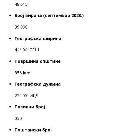
48.615
Број бирача (септембар 2023.)
39.990
Географска ширина
44° 04′ СГШ
Површина општине
856 km²
Географска дужина
22° 05′ ИГД
Позивни број
030
Поштански број