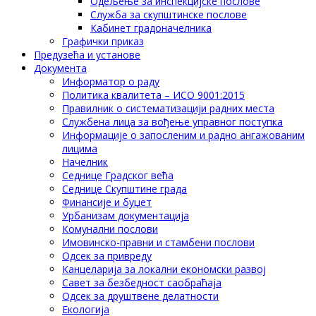
Одељење за инспекцијске послове
Служба за скупштинске послове
Кабинет градоначелника
Графички приказ
Предузећа и установе
Документа
Информатор о раду
Политика квалитета – ИСО 9001:2015
Правилник о систематизацији радних места
Службена лица за вођење управног поступка
Информације о запосленим и радно ангажованим
лицима
Начелник
Седнице Градског већа
Седнице Скупштине града
Финансије и буџет
Урбанизам документација
Комунални послови
Имовинско-правни и стамбени послови
Одсек за привреду
Канцеларија за локални економски развој
Савет за безбедност саобраћаја
Одсек за друштвене делатности
Eкологија