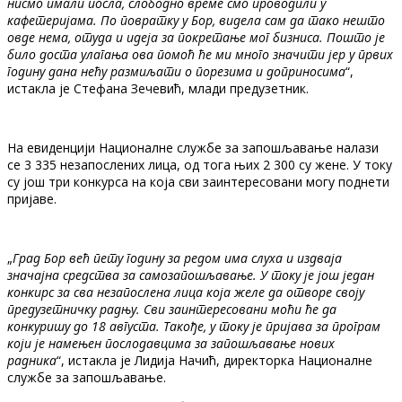
нисмо имали посла, слободно време смо проводили у
кафетеријама. По повратку у Бор, видела сам да тако нешто
овде нема, отуда и идеја за покретање мог бизниса. Пошто је
било доста улагања ова помоћ ће ми много значити јер у првих
годину дана нећу размиљати о порезима и доприносима
“,
истакла је Стефана Зечевић, млади предузетник.
На евиденцији Националне службе за запошљавање налази
се 3 335 незапослених лица, од тога њих 2 300 су жене. У току
су још три конкурса на која сви заинтересовани могу поднети
пријаве.
„
Град Бор већ пету годину за редом има слуха и издваја
значајна средства за самозапошљавање. У току је још један
конкирс за сва незапослена лица која желе да отворе своју
предузетничку радњу. Сви заинтересовани моћи ће да
конкуришу до 18 августа. Такође, у току је пријава за програм
који је намењен послодавцима за запошљавање нових
радника
“, истакла је Лидија Начић, директорка Националне
службе за запошљавање.