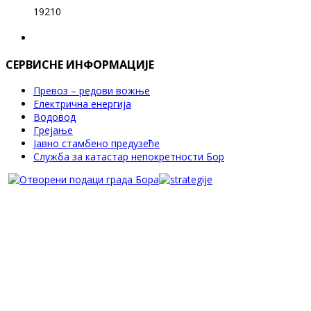
19210
СЕРВИСНЕ ИНФОРМАЦИЈЕ
Превоз – редови вожње
Електрична енергија
Водовод
Грејање
Јавно стамбено предузеће
Служба за катастар непокретности Бор