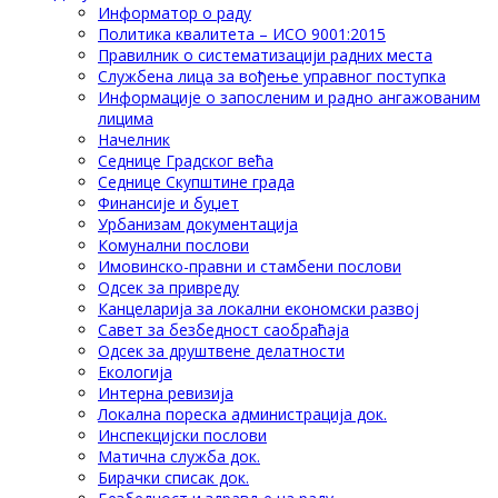
Информатор о раду
Политика квалитета – ИСО 9001:2015
Правилник о систематизацији радних места
Службена лица за вођење управног поступка
Информације о запосленим и радно ангажованим
лицима
Начелник
Седнице Градског већа
Седнице Скупштине града
Финансије и буџет
Урбанизам документација
Комунални послови
Имовинско-правни и стамбени послови
Одсек за привреду
Канцеларија за локални економски развој
Савет за безбедност саобраћаја
Одсек за друштвене делатности
Eкологија
Интерна ревизија
Локална пореска администрација док.
Инспекцијски послови
Матична служба док.
Бирачки списак док.