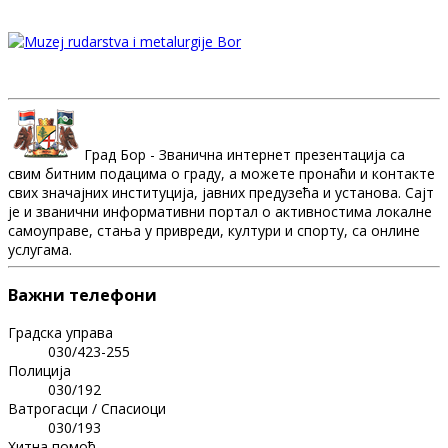
Град Бор - Званична интернет презентација са
свим битним подацима о граду, а можете пронаћи и контакте
свих значајних институција, јавних предузећа и установа. Сајт
је и званични информативни портал о активностима локалне
самоуправе, стања у привреди, култури и спорту, са онлине
услугама.
Важни телефони
Градска управа
030/423-255
Полиција
030/192
Ватрогасци / Спасиоци
030/193
Хитна помоћ