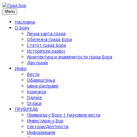
Menu
Насловна
О Бору
Лична карта града
Обележја града Бора
Статут града Бора
Историјски развој
Архитектура и знаменитости града Бора
Дан града
Инфо
Вести
Обавештења
Јавне расправе
Конкурси
Одлуке
Огласи
ПРИВРЕДА
Привреда у Бору | Најновије вести
Инвестирај у Бор
Сектори/Делтности
Информације