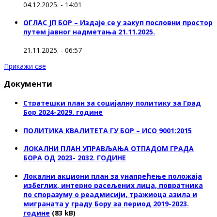
04.12.2025. - 14:01
ОГЛАС ЈП БОР – Издаје се у закуп пословни простор
путем јавног надметања 21.11.2025.
21.11.2025. - 06:57
Прикажи све
Документи
Стратешки план за социјалну политику за Град
Бор 2024-2029. године
ПОЛИТИКА КВАЛИТЕТА ГУ БОР – ИСО 9001:2015
ЛОКАЛНИ ПЛАН УПРАВЉАЊА ОТПАДОМ ГРАДА
БОРА ОД 2023- 2032. ГОДИНЕ
Локални акциони план за унапређење положаја
избеглих, интерно расељених лица, повратника
по споразуму о реадмисији, тражиоца азила и
миграната у граду Бору за период 2019-2023.
године
(83 kB)