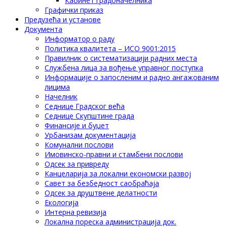
Кабинет градоначелника
Графички приказ
Предузећа и установе
Документа
Информатор о раду
Политика квалитета – ИСО 9001:2015
Правилник о систематизацији радних места
Службена лица за вођење управног поступка
Информације о запосленим и радно ангажованим
лицима
Начелник
Седнице Градског већа
Седнице Скупштине града
Финансије и буџет
Урбанизам документација
Комунални послови
Имовинско-правни и стамбени послови
Одсек за привреду
Канцеларија за локални економски развој
Савет за безбедност саобраћаја
Одсек за друштвене делатности
Eкологија
Интерна ревизија
Локална пореска администрација док.