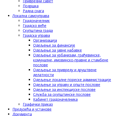
Привредни савет
Подршка
Радна снага
Локална самоуправа
Градоначелник
Градско веће
Скупштина града
Градска управа
Организација
Одељење за финансије
Одељење за јавне набавке
Одељење за урбанизам, грађевинске,
комуналне, имовинско-правне и стамбене
послове
Одељење за привреду и друштвене
делатности
Одељење локалне пореске администрације
Одељење за управу и опште послове
Одељење за инспекцијске послове
Служба за скупштинске послове
Кабинет градоначелника
Графички приказ
Предузећа и установе
Документа