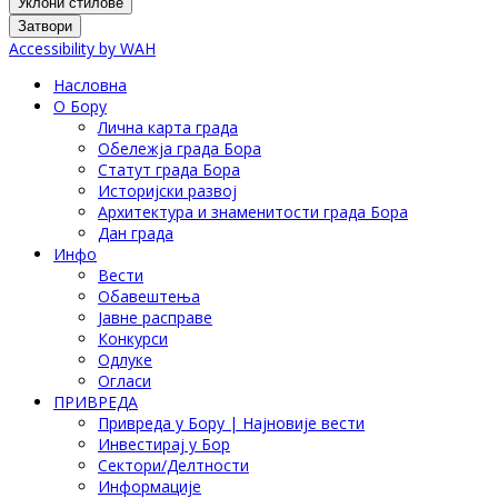
Уклони стилове
Затвори
Accessibility by WAH
Насловна
О Бору
Лична карта града
Обележја града Бора
Статут града Бора
Историјски развој
Архитектура и знаменитости града Бора
Дан града
Инфо
Вести
Обавештења
Јавне расправе
Конкурси
Одлуке
Огласи
ПРИВРЕДА
Привреда у Бору | Најновије вести
Инвестирај у Бор
Сектори/Делтности
Информације