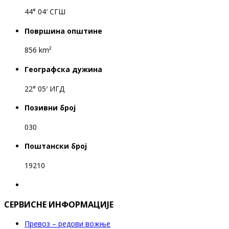
44° 04′ СГШ
Површина општине
856 km²
Географска дужина
22° 05′ ИГД
Позивни број
030
Поштански број
19210
СЕРВИСНЕ ИНФОРМАЦИЈЕ
Превоз – редови вожње