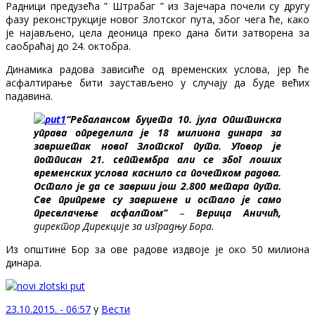
Радници предузећа ” Штрабаг ” из Зајечара почели су другу
фазу реконструкције новог Злотског пута, због чега ће, како
је најављено, цела деоница преко дана бити затворена за
саобраћај до 24. октобра.
Динамика радова зависиће од временских услова, јер ће
асфалтирање бити заустављено у случају да буде већих
падавина.
“Ребалансом буџета 10. јула Општинска
управа определила је 18 милиона динара за
завршетак новог Злотског пута. Уговор је
потписан 21. септембра али се због лоших
временских услова каснило са почетком радова.
Остало је да се заврши још 2.800 метара пута.
Све припреме су завршене и остало је само
пресвлачење асфалтом”
–
Верица Аничић,
директор Дирекције за изградњу Бора.
Из општине Бор за ове радове издвоје је око 50 милиона
динара.
23.10.2015. - 06:57
у
Вести