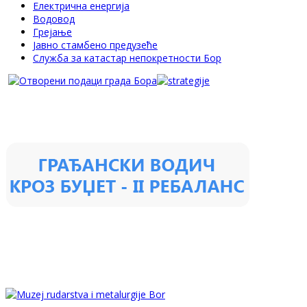
Електрична енергија
Водовод
Грејање
Јавно стамбено предузеће
Служба за катастар непокретности Бор