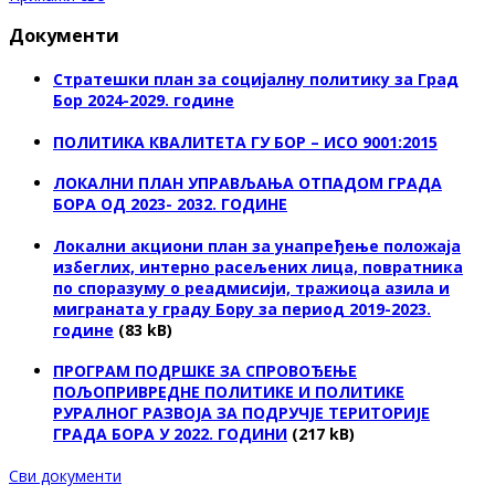
Документи
Стратешки план за социјалну политику за Град
Бор 2024-2029. године
ПОЛИТИКА КВАЛИТЕТА ГУ БОР – ИСО 9001:2015
ЛОКАЛНИ ПЛАН УПРАВЉАЊА ОТПАДОМ ГРАДА
БОРА ОД 2023- 2032. ГОДИНЕ
Локални акциони план за унапређење положаја
избеглих, интерно расељених лица, повратника
по споразуму о реадмисији, тражиоца азила и
миграната у граду Бору за период 2019-2023.
године
(83 kB)
ПРОГРАМ ПОДРШКЕ ЗА СПРОВОЂЕЊЕ
ПОЉОПРИВРЕДНЕ ПОЛИТИКЕ И ПОЛИТИКЕ
РУРАЛНОГ РАЗВОЈА ЗА ПОДРУЧЈЕ ТЕРИТОРИЈЕ
ГРАДА БОРА У 2022. ГОДИНИ
(217 kB)
Сви документи