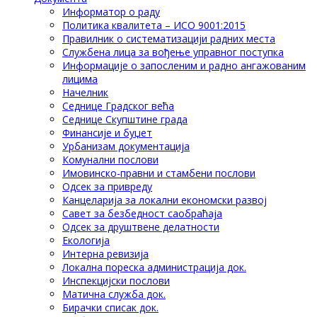
Информатор о раду
Политика квалитета – ИСО 9001:2015
Правилник о систематизацији радних места
Службена лица за вођење управног поступка
Информације о запосленим и радно ангажованим
лицима
Начелник
Седнице Градског већа
Седнице Скупштине града
Финансије и буџет
Урбанизам документација
Комунални послови
Имовинско-правни и стамбени послови
Одсек за привреду
Канцеларија за локални економски развој
Савет за безбедност саобраћаја
Одсек за друштвене делатности
Eкологија
Интерна ревизија
Локална пореска администрација док.
Инспекцијски послови
Матична служба док.
Бирачки списак док.