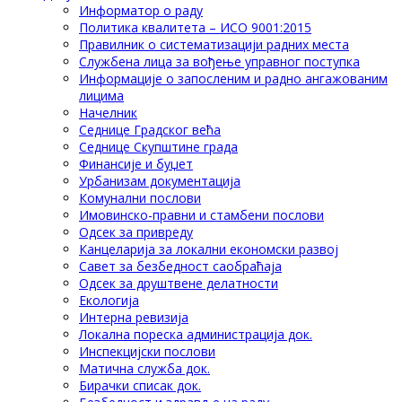
Информатор о раду
Политика квалитета – ИСО 9001:2015
Правилник о систематизацији радних места
Службена лица за вођење управног поступка
Информације о запосленим и радно ангажованим
лицима
Начелник
Седнице Градског већа
Седнице Скупштине града
Финансије и буџет
Урбанизам документација
Комунални послови
Имовинско-правни и стамбени послови
Одсек за привреду
Канцеларија за локални економски развој
Савет за безбедност саобраћаја
Одсек за друштвене делатности
Eкологија
Интерна ревизија
Локална пореска администрација док.
Инспекцијски послови
Матична служба док.
Бирачки списак док.