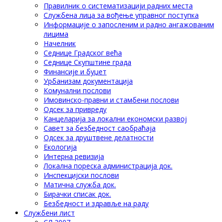
Правилник о систематизацији радних места
Службена лица за вођење управног поступка
Информације о запосленим и радно ангажованим
лицима
Начелник
Седнице Градског већа
Седнице Скупштине града
Финансије и буџет
Урбанизам документација
Комунални послови
Имовинско-правни и стамбени послови
Одсек за привреду
Канцеларија за локални економски развој
Савет за безбедност саобраћаја
Одсек за друштвене делатности
Eкологија
Интерна ревизија
Локална пореска администрација док.
Инспекцијски послови
Матична служба док.
Бирачки списак док.
Безбедност и здравље на раду
Службени лист