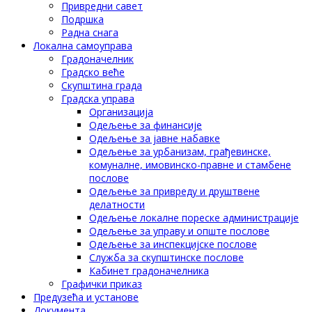
Привредни савет
Подршка
Радна снага
Локална самоуправа
Градоначелник
Градско веће
Скупштина града
Градска управа
Организација
Одељење за финансије
Одељење за јавне набавке
Одељење за урбанизам, грађевинске,
комуналне, имовинско-правне и стамбене
послове
Одељење за привреду и друштвене
делатности
Одељење локалне пореске администрације
Одељење за управу и опште послове
Одељење за инспекцијске послове
Служба за скупштинске послове
Кабинет градоначелника
Графички приказ
Предузећа и установе
Документа