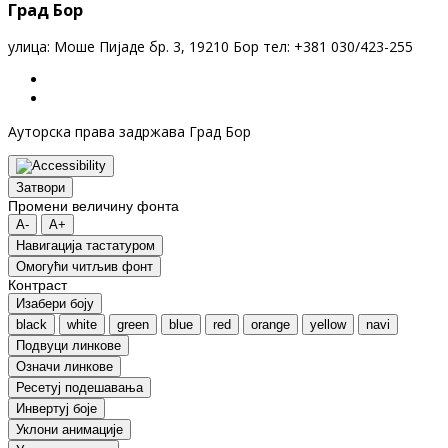
Град Бор
улица: Моше Пијаде бр. 3, 19210 Бор тел: +381 030/423-255
Ауторска права задржава Град Бор
Затвори
Промени величину фонта
A-
A+
Навигација тастатуром
Oмогући читљив фонт
Контраст
Изабери боју
black
white
green
blue
red
orange
yellow
navi
Подвуци линкове
Означи линкове
Ресетуј подешавања
Инвертуј боје
Уклони анимације