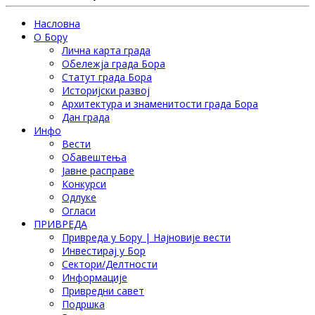
Насловна
О Бору
Лична карта града
Обележја града Бора
Статут града Бора
Историјски развој
Архитектура и знаменитости града Бора
Дан града
Инфо
Вести
Обавештења
Јавне расправе
Конкурси
Одлуке
Огласи
ПРИВРЕДА
Привреда у Бору | Најновије вести
Инвестирај у Бор
Сектори/Делтности
Информације
Привредни савет
Подршка