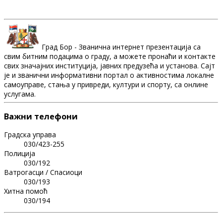
Град Бор - Званична интернет презентација са
свим битним подацима о граду, а можете пронаћи и контакте
свих значајних институција, јавних предузећа и установа. Сајт
је и званични информативни портал о активностима локалне
самоуправе, стања у привреди, култури и спорту, са онлине
услугама.
Важни телефони
Градска управа
030/423-255
Полиција
030/192
Ватрогасци / Спасиоци
030/193
Хитна помоћ
030/194