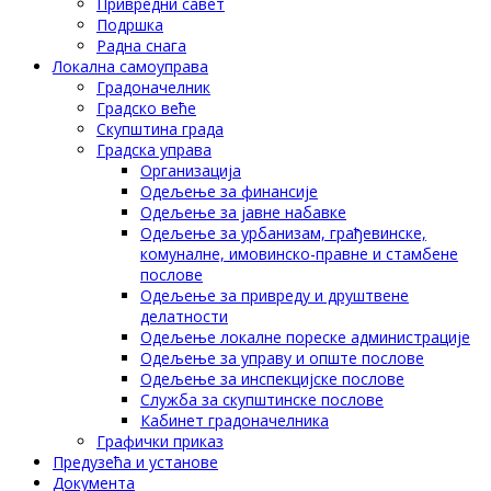
Привредни савет
Подршка
Радна снага
Локална самоуправа
Градоначелник
Градско веће
Скупштина града
Градска управа
Организација
Одељење за финансије
Одељење за јавне набавке
Одељење за урбанизам, грађевинске,
комуналне, имовинско-правне и стамбене
послове
Одељење за привреду и друштвене
делатности
Одељење локалне пореске администрације
Одељење за управу и опште послове
Одељење за инспекцијске послове
Служба за скупштинске послове
Кабинет градоначелника
Графички приказ
Предузећа и установе
Документа