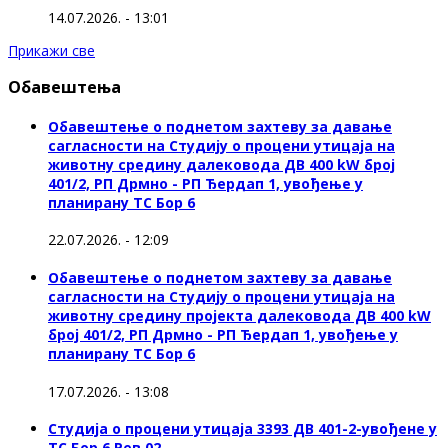
14.07.2026. - 13:01
Прикажи све
Обавештења
Обавештење о поднетом захтеву за давање
сагласности на Студију о процени утицаја на
животну средину далековода ДВ 400 kW број
401/2, РП Дрмно - РП Ђердап 1, увођење у
планирану ТС Бор 6
22.07.2026. - 12:09
Обавештење о поднетом захтеву за давање
сагласности на Студију о процени утицаја на
животну средину пројекта далековода ДВ 400 kW
број 401/2, РП Дрмно - РП Ђердап 1, увођење у
планирану ТС Бор 6
17.07.2026. - 13:08
Студија о процени утицаја 3393 ДВ 401-2-увођене у
ТС Бор 6 Рев 02