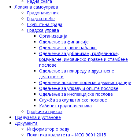
Радна снага
Локална самоуправа
Градоначелник
Градско веће
Скупштина града
Градска управа
Организација
Одељење за финансије
Одељење за јавне набавке
Одељење за урбанизам, грађевинске,
комуналне, имовинско-правне и стамбене
послове
Одељење за привреду и друштвене
делатности
Одељење локалне пореске администрације
Одељење за управу и опште послове
Одељење за инспекцијске послове
Служба за скупштинске послове
Кабинет градоначелника
Графички приказ
Предузећа и установе
Документа
Информатор о раду
Политика квалитета – ИСО 9001:2015