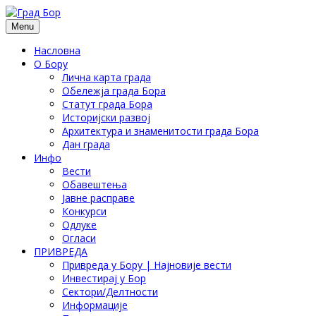
Menu
Насловна
О Бору
Лична карта града
Обележја града Бора
Статут града Бора
Историјски развој
Архитектура и знаменитости града Бора
Дан града
Инфо
Вести
Обавештења
Јавне расправе
Конкурси
Одлуке
Огласи
ПРИВРЕДА
Привреда у Бору | Најновије вести
Инвестирај у Бор
Сектори/Делтности
Информације