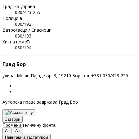
Градска управа
030/423-255
Полиција
030/192
Ватрогасци / Спасиоци
030/193
Хитна помоћ
030/194
Град Бор
улица: Моше Пијаде бр. 3, 19210 Бор тел: +381 030/423-255
Ауторска права задржава Град Бор
Затвори
Промени величину фонта
A-
A+
Навигација тастатуром