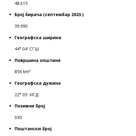
48.615
Број бирача (септембар 2023.)
39.990
Географска ширина
44° 04′ СГШ
Површина општине
856 km²
Географска дужина
22° 05′ ИГД
Позивни број
030
Поштански број