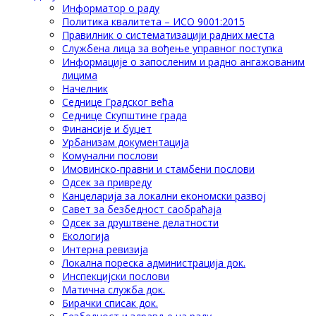
Информатор о раду
Политика квалитета – ИСО 9001:2015
Правилник о систематизацији радних места
Службена лица за вођење управног поступка
Информације о запосленим и радно ангажованим
лицима
Начелник
Седнице Градског већа
Седнице Скупштине града
Финансије и буџет
Урбанизам документација
Комунални послови
Имовинско-правни и стамбени послови
Одсек за привреду
Канцеларија за локални економски развој
Савет за безбедност саобраћаја
Одсек за друштвене делатности
Eкологија
Интерна ревизија
Локална пореска администрација док.
Инспекцијски послови
Матична служба док.
Бирачки списак док.