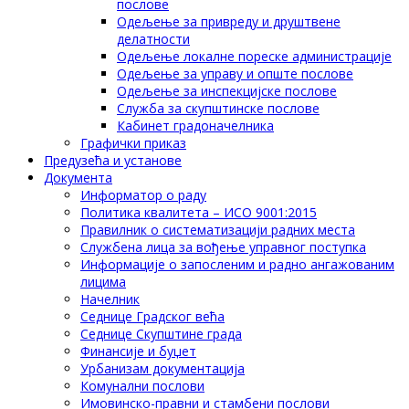
послове
Одељење за привреду и друштвене
делатности
Одељење локалне пореске администрације
Одељење за управу и опште послове
Одељење за инспекцијске послове
Служба за скупштинске послове
Кабинет градоначелника
Графички приказ
Предузећа и установе
Документа
Информатор о раду
Политика квалитета – ИСО 9001:2015
Правилник о систематизацији радних места
Службена лица за вођење управног поступка
Информације о запосленим и радно ангажованим
лицима
Начелник
Седнице Градског већа
Седнице Скупштине града
Финансије и буџет
Урбанизам документација
Комунални послови
Имовинско-правни и стамбени послови