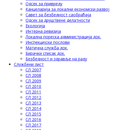
Одсек за привреду
Канцеларија за локални економски развој
Савет за безбедност саобраћаја
Одсек за друштвене делатности
Eкологија
Интерна ревизија
Локална пореска администрација док.
Инспекцијски послови
Матична служба док.
Бирачки списак док.
Безбедност и здравље на раду
Службени лист
СЛ 2007
СЛ 2008
СЛ 2009
СЛ 2010
СЛ 2011
СЛ 2012
СЛ 2013
СЛ 2014
СЛ 2015
СЛ 2016
СЛ 2017