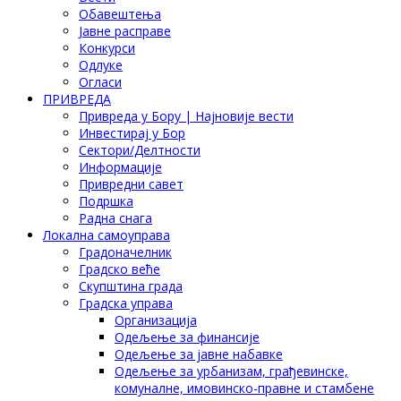
Обавештења
Јавне расправе
Конкурси
Одлуке
Огласи
ПРИВРЕДА
Привреда у Бору | Најновије вести
Инвестирај у Бор
Сектори/Делтности
Информације
Привредни савет
Подршка
Радна снага
Локална самоуправа
Градоначелник
Градско веће
Скупштина града
Градска управа
Организација
Одељење за финансије
Одељење за јавне набавке
Одељење за урбанизам, грађевинске,
комуналне, имовинско-правне и стамбене