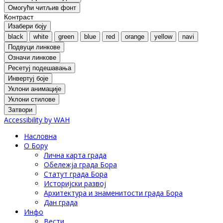
Oмогући читљив фонт
Контраст
Изабери боју
black
white
green
blue
red
orange
yellow
navi
Подвуци линкове
Означи линкове
Ресетуј подешавања
Инвертуј боје
Уклони анимације
Уклони стилове
Затвори
Accessibility by WAH
Насловна
О Бору
Лична карта града
Обележја града Бора
Статут града Бора
Историјски развој
Архитектура и знаменитости града Бора
Дан града
Инфо
Вести