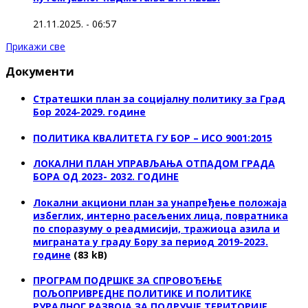
21.11.2025. - 06:57
Прикажи све
Документи
Стратешки план за социјалну политику за Град
Бор 2024-2029. године
ПОЛИТИКА КВАЛИТЕТА ГУ БОР – ИСО 9001:2015
ЛОКАЛНИ ПЛАН УПРАВЉАЊА ОТПАДОМ ГРАДА
БОРА ОД 2023- 2032. ГОДИНЕ
Локални акциони план за унапређење положаја
избеглих, интерно расељених лица, повратника
по споразуму о реадмисији, тражиоца азила и
миграната у граду Бору за период 2019-2023.
године
(83 kB)
ПРОГРАМ ПОДРШКЕ ЗА СПРОВОЂЕЊЕ
ПОЉОПРИВРЕДНЕ ПОЛИТИКЕ И ПОЛИТИКЕ
РУРАЛНОГ РАЗВОЈА ЗА ПОДРУЧЈЕ ТЕРИТОРИЈЕ