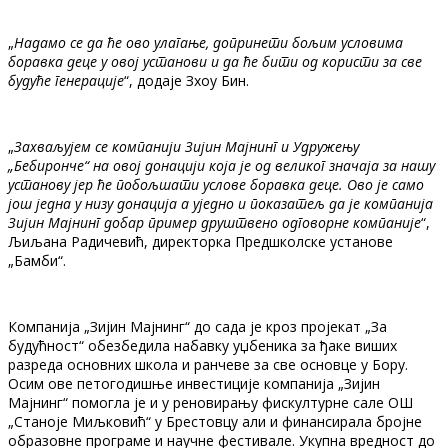
„
Надамо се да ће ово улагање, допринети бољим условима
боравка деце у овој установи и да ће бити од користи за све
будуће генерације
“, додаје Зхоу Бин.
„
Захваљујем се компанији Зијин Мајнинг и Удружењу
„Бебиронче“ на овој донацији која је од великог значаја за нашу
установу јер ће побољшати услове боравка деце. Ово је само
још једна у низу донација а уједно и показатељ да је компанија
Зијин Мајнинг добар пример друштвено одговорне компаније
“,
Љиљана Радичевић, директорка Предшколске установе
„Бамби“.
Компанија „Зијин Мајнинг“ до сада је кроз пројекат „За
будућност“ обезбедила набавку уџбеника за ђаке виших
разреда основних школа и ранчеве за све основце у Бору.
Осим ове петогодишње инвестиције компанија „Зијин
Мајнинг“ помогла је и у реновирању фискултурне сале ОШ
„Станоје Миљковић“ у Брестовцу али и финансирала бројне
образовне програме и научне фестивале. Укупна вредност до