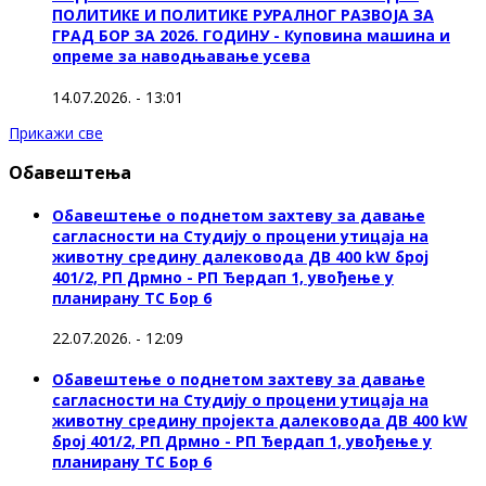
ПОЛИТИКЕ И ПОЛИТИКЕ РУРАЛНОГ РАЗВОЈА ЗА
ГРАД БОР ЗА 2026. ГОДИНУ - Куповина машина и
опреме за наводњавање усева
14.07.2026. - 13:01
Прикажи све
Обавештења
Обавештење о поднетом захтеву за давање
сагласности на Студију о процени утицаја на
животну средину далековода ДВ 400 kW број
401/2, РП Дрмно - РП Ђердап 1, увођење у
планирану ТС Бор 6
22.07.2026. - 12:09
Обавештење о поднетом захтеву за давање
сагласности на Студију о процени утицаја на
животну средину пројекта далековода ДВ 400 kW
број 401/2, РП Дрмно - РП Ђердап 1, увођење у
планирану ТС Бор 6