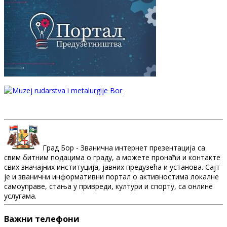
Град Бор - Званична интернет презентација са
свим битним подацима о граду, а можете пронаћи и контакте
свих значајних институција, јавних предузећа и установа. Сајт
је и званични информативни портал о активностима локалне
самоуправе, стања у привреди, култури и спорту, са онлине
услугама.
Важни телефони