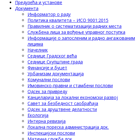
Предузећа и установе
Документа
Информатор о раду
Политика квалитета – ИСО 9001:2015
Правилник о систематизацији радних места
Службена лица за вођење управног поступка
Информације о запосленим и радно ангажованим
лицима
Начелник
Седнице Градског већа
Седнице Скупштине града
Финансије и буџет
Урбанизам документација
Комунални послови
Имовинско-правни и стамбени послови
Одсек за привреду
Канцеларија за локални економски развој
Савет за безбедност саобраћаја
Одсек за друштвене делатности
Eкологија
Интерна ревизија
Локална пореска администрација док.
Инспекцијски послови
Матична служба док.