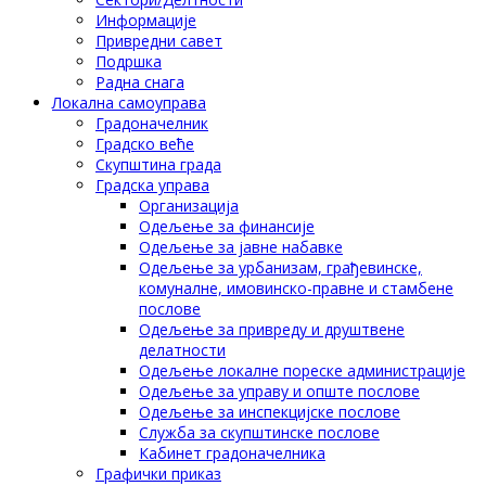
Информације
Привредни савет
Подршка
Радна снага
Локална самоуправа
Градоначелник
Градско веће
Скупштина града
Градска управа
Организација
Одељење за финансије
Одељење за јавне набавке
Одељење за урбанизам, грађевинске,
комуналне, имовинско-правне и стамбене
послове
Одељење за привреду и друштвене
делатности
Одељење локалне пореске администрације
Одељење за управу и опште послове
Одељење за инспекцијске послове
Служба за скупштинске послове
Кабинет градоначелника
Графички приказ