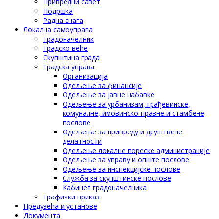
Привредни савет
Подршка
Радна снага
Локална самоуправа
Градоначелник
Градско веће
Скупштина града
Градска управа
Организација
Одељење за финансије
Одељење за јавне набавке
Одељење за урбанизам, грађевинске,
комуналне, имовинско-правне и стамбене
послове
Одељење за привреду и друштвене
делатности
Одељење локалне пореске администрације
Одељење за управу и опште послове
Одељење за инспекцијске послове
Служба за скупштинске послове
Кабинет градоначелника
Графички приказ
Предузећа и установе
Документа