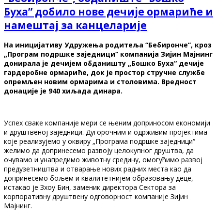
Буха” добило нове дечије ормариће и
намештај за канцеларије
На иницијативу Удружења родитеља “Бебиронче”, кроз
„Програм подршке заједници“ компанија Зијин Мајнинг
донирала је дечијем обданишту „Бошко Буха“ дечије
гардеробне ормариће, док је простор стручне службе
опремљен новим ормарима и столовима. Вредност
донације је 940 хиљада динара.
Успех сваке компаније мери се њеним доприносом економији
и друштвеној заједници. Дугорочним и одрживим пројектима
које реализујемо у оквиру „Програма подршке заједници“
желимо да допринесемо развоју целокупног друштва, да
очувамо и унапредимо животну средину, омогућимо развој
предузетништва и отварање нових радних места као да
допринесемо бољем и квалитетнијем образовању деце,
истакао је Зхоу Бин, заменик директора Сектора за
корпоративну друштвену одговорност компаније Зијин
Мајнинг.