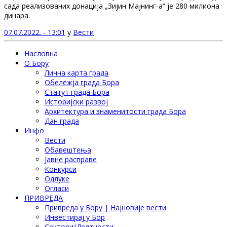
сада реализованих донација „Зијин Мајнинг-а“ је 280 милиона
динара.
07.07.2022. - 13:01
у
Вести
Насловна
О Бору
Лична карта града
Обележја града Бора
Статут града Бора
Историјски развој
Архитектура и знаменитости града Бора
Дан града
Инфо
Вести
Обавештења
Јавне расправе
Конкурси
Одлуке
Огласи
ПРИВРЕДА
Привреда у Бору | Најновије вести
Инвестирај у Бор
Сектори/Делтности