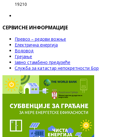
19210
СЕРВИСНЕ ИНФОРМАЦИЈЕ
Превоз – редови вожње
Електрична енергија
Водовод
Грејање
Јавно стамбено предузеће
Служба за катастар непокретности Бор