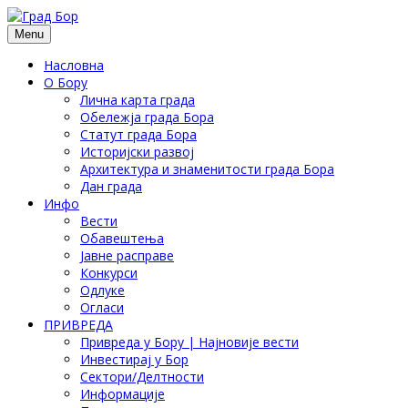
Menu
Насловна
О Бору
Лична карта града
Обележја града Бора
Статут града Бора
Историјски развој
Архитектура и знаменитости града Бора
Дан града
Инфо
Вести
Обавештења
Јавне расправе
Конкурси
Одлуке
Огласи
ПРИВРЕДА
Привреда у Бору | Најновије вести
Инвестирај у Бор
Сектори/Делтности
Информације