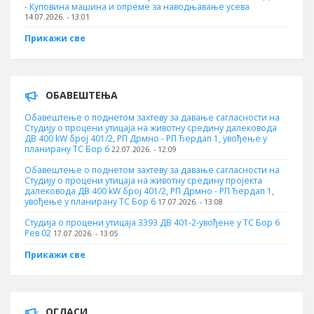
- Куповина машина и опреме за наводњавање усева
14.07.2026. - 13:01
Прикажи све
ОБАВЕШТЕЊА
Обавештење о поднетом захтеву за давање сагласности на
Студију о процени утицаја на животну средину далековода
ДВ 400 kW број 401/2, РП Дрмно - РП Ђердап 1, увођење у
планирану ТС Бор 6
22.07.2026. - 12:09
Обавештење о поднетом захтеву за давање сагласности на
Студију о процени утицаја на животну средину пројекта
далековода ДВ 400 kW број 401/2, РП Дрмно - РП Ђердап 1,
увођење у планирану ТС Бор 6
17.07.2026. - 13:08
Студија о процени утицаја 3393 ДВ 401-2-увођене у ТС Бор 6
Рев 02
17.07.2026. - 13:05
Прикажи све
ОГЛАСИ