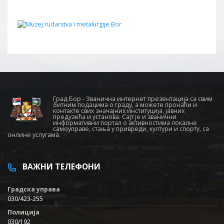
Град Бор - Званична интернет презентација са свим
битним подацима о граду, а можете пронаћи и
контакте свих значајних институција, јавних
предузећа и установа. Сајт је и званични
информативни портал о активностима локалне
самоуправе, стања у привреди, култури и спорту, са
онлине услугама.
ВАЖНИ ТЕЛЕФОНИ
Градска управа
030/423-255
Полиција
030/192