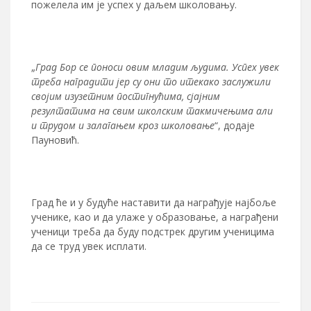
пожелела им је успех у даљем школовању.
„
Град Бор се поноси овим младим људима. Успех увек
треба наградити јер су они то итекако заслужили
својим изузетним постигнућима, сјајним
резултатима на свим школским такмичењима али
и трудом и залагањем кроз школовање
“, додаје
Пауновић.
Град ће и у будуће наставити да награђује најбоље
ученике, као и да улаже у образовање, а награђени
ученици треба да буду подстрек другим ученицима
да се труд увек исплати.