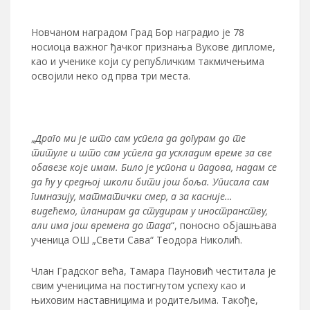
Новчаном наградом Град Бор наградио је 78
носиоца важног ђачког признања Вукове дипломе,
као и ученике који су републичким такмичењима
освојили неко од прва три места.
„
Драго ми је што сам успела да догурам до те
титуле и што сам успела да ускладим време за све
обавезе које имам. Било је успона и падова, надам се
да ћу у средњој школи бити још боља. Уписала сам
гимназију, матматички смер, а за касније…
видећемо, планирам да студирам у иностранству,
али има још времена до тада
“, поносно објашњава
ученица ОШ „Свети Сава“ Теодора Николић.
Члан Градског већа, Тамара Пауновић честитала је
свим ученицима на постигнутом успеху као и
њиховим наставницима и родитељима. Такође,