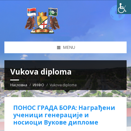
MENU
Vukova diploma
Насловна
ИНФО
Vukova diploma
ПОНОС ГРАДА БОРА: Награђени
ученици генерације и
носиоци Вукове дипломе