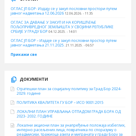
ОГЛАС ЈП БОР- Издају се у закуп пословни простори путем
јавног надметања 12.06.2026
12.06.2026. - 11:35
ОГЛАС ЗА ДАВАЊЕ У ЗАКУП И НА КОРИШЋЕЊЕ
ПОЉОПРИВРЕДНОГ ЗЕМЉИШТА У СВОЈИНИ РЕПУБЛИКЕ
СРБИЈЕ У ГРАДУ БОР
04.12.2025. - 14:01
ОГЛАС ЈП БОР – Издаје се у закуп пословни простор путем
јавног надметања 21.11.2025.
21.11.2025. - 06:57
Прикажи све
ДОКУМЕНТИ
Стратешки план за социјалну политику за Град Бор 2024-
2029. године
ПОЛИТИКА КВАЛИТЕТА ГУ БОР – ИСО 9001:2015
ЛОКАЛНИ ПЛАН УПРАВЉАЊА ОТПАДОМ ГРАДА БОРА ОД
2023- 2032. ГОДИНЕ
Локални акциони план за унапређење положаја избеглих,
интерно расељених лица, повратника по споразуму о
реадмисији, тражиоца азила и миграната у граду Бору за