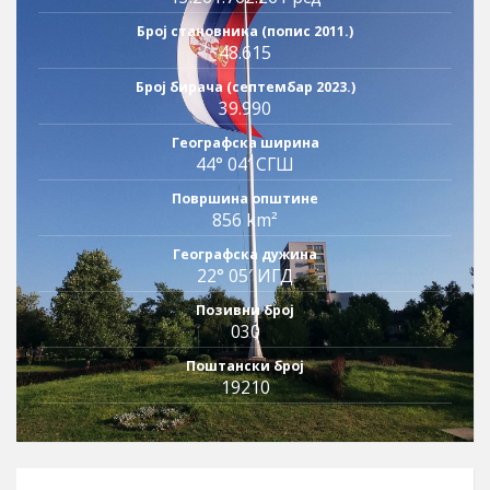
Број становника (попис 2011.)
48.615
Број бирача (септембар 2023.)
39.990
Географска ширина
44° 04′ СГШ
Површина општине
856 km²
Географска дужина
22° 05′ ИГД
Позивни број
030
Поштански број
19210