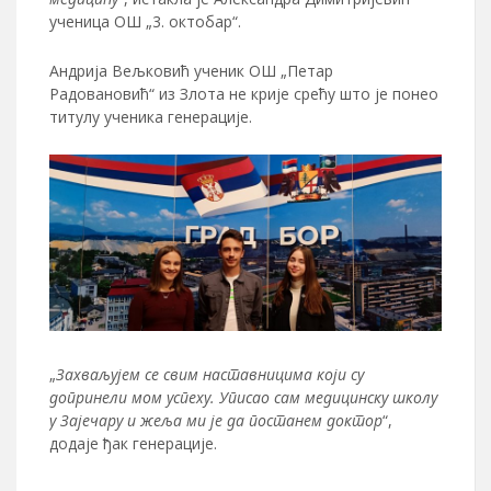
ученица ОШ „3. октобар“.
Андрија Вељковић ученик ОШ „Петар
Радовановић“ из Злота не крије срећу што је понео
титулу ученика генерације.
„
Захваљујем се свим наставницима који су
допринели мом успеху. Уписао сам медицинску школу
у Зајечару и жеља ми је да постанем доктор
“,
додаје ђак генерације.