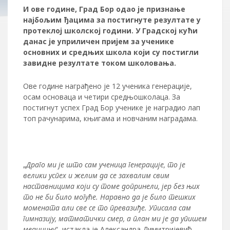
И ове године, Град Бор одао је признање
најбољим ђацима за постигнуте резултате у
протеклој школској години. У Градској кући
данас је уприличен пријем за ученике
основних и средњих школа који су постигли
завидне резултате током школовања.
Ове године награђено је 12 ученика генерације,
осам основаца и четири средњошколаца. За
постигнут успех Град Бор ученике је наградио лап
топ рачунарима, књигама и новчаним наградама.
„
Драго ми је што сам ученица генерације, то је
велики успех и желим да се захвалим свим
наставницима који су томе допринели, јер без њих
то не би било могуће. Наравно да је било тешких
момената али све се то превазиђе. Уписала сам
гимназију, матматички смер, а план ми је да упишем
медицину
“, истакла је Александра Димитријевић