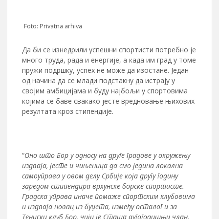
Foto: Privatna arhiva
Да би се изнедрили успешни спортисти потребно је
много труда, рада и енергије, а када им град у томе
пружи подршку, успех не може да изостане. Један
од начина да се млади подстакну да истрају у
својим амбицијама и буду најбољи у спортовима
којима се баве свакако јесте вредновање њихових
резултата кроз стипендије.
“
Оно што Бор у односу на друге градове у окружењу
издваја, јесте и чињеница да смо једина локална
самоуправа у овом делу Србије која другу годину
заредом стипендира врхунске борске спортисте.
Градска управа иначе помаже спортским клубовима
и издваја новац из буџета, између осталог и за
Тениски клуб Бор, чији је Сташа дугогодишњи члан.