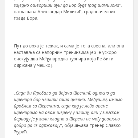
заједно отворити пут да Бор буде град шампиона
”,
наглашава Александар Миликић, градоначелник
града Бора.
Пут до врха је тежак, и сама је тога свесна, али она
наставља са напорним тренинзима јер је ускоро
очекују два Међународна турнира која ће бити
одржана у Чешкој.
„
Сада би требало да појача тренинг, односно да
тренира бар четири сата дневно. Међутим, имамо
проблем са теренима, сада кад је лепо време
тренирамо на овом терену у Злоту, али у зимском
периоду је у хали хладно и терени не могу довољно
добро да се одржавају
”, објашњава тренер Славко
Ђурић.