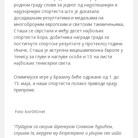
родном граду слови за једног од најуспешнијих и
најузорнијих спортиста што је доказала
досадашњим резултатима и медаљама на
многобројним европским и светским такмичењима,
Сташа се сврстала и међу десет најбољих
спортиста Бора, добитника награде града за
постигнуте спортске резултате у протеклој години.
Иначе, Сташа је актуелна вицешампионка Европе у
тенису за глуве и наглуве особе и 13. на листи
најбољих тенисерки света.
Олимпијске игре у Бразилу биће одржане од 1. до
15. маја, а наши спортисти полако приводе крају
припреме.
Foto: bor030.net
“
Путујем са својим тренером Славком Ђурићем,
слушам га, верујем му безрезервно и упијам све што