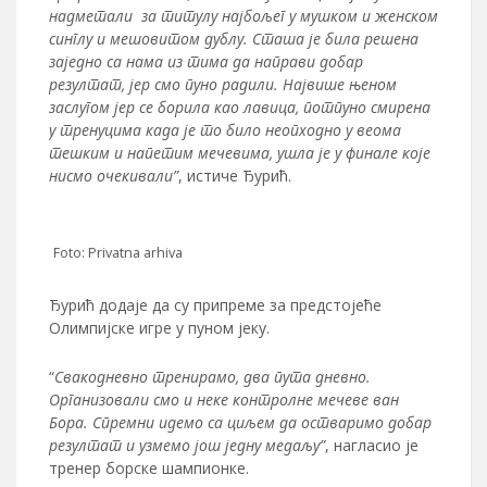
надметали за титулу најбољег у мушком и женском
синглу и мешовитом дублу. Сташа је била решена
заједно са нама из тима да направи добар
резултат, јер смо пуно радили. Највише њеном
заслугом јер се борила као лавица, потпуно смирена
у тренуцима када је то било неопходно у веома
тешким и напетим мечевима, ушла је у финале које
нисмо очекивали”
, истиче Ђурић.
Foto: Privatna arhiva
Ђурић додаје да су припреме за предстојеће
Олимпијске игре у пуном јеку.
“
Свакодневно тренирамо, два пута дневно.
Организовали смо и неке контролне мечеве ван
Бора. Спремни идемо са циљем да остваримо добар
резултат и узмемо још једну медаљу”
, нагласио је
тренер борске шампионке.