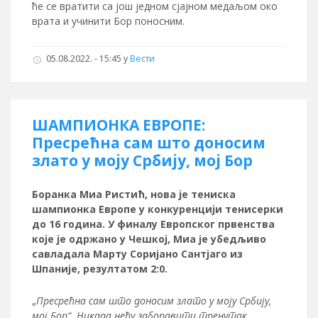
ће се вратити са још једном сјајном медаљом око
врата и учинити Бор поносним.
05.08.2022. - 15:45
у
Вести
ШАМПИОНКА ЕВРОПЕ:
Пресрећна сам што доносим
злато у моју Србију, мој Бор
Боранка Миа Ристић, нова је тениска
шампионка Европе у конкуренцији тенисерки
до 16 година. У финалу Европског првенства
које је одржано у Чешкој, Миа је убедљиво
савладала Марту Соријано Сантјаго из
Шпаније, резултатом 2:0.
„
Пресрећна сам што доносим злато у моју Србију,
мој Бор“. Никада нећу заборавити тренутак