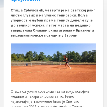
Сташа Србуловић, четврта је на светској ранг
листи глувих и наглувих тенисерки. Воља,
упорност и љубав према тенису довели су је
до великог успеха, петог места на недавно
завршеним Олимпијским играма у Бразилу и
вицешампионске позиције у Европи.
Сташа сигурним корацима иде ка врху, освојене
медаље и пехари си доказ за то. Њено
најзначајније такмичење било је Светско
првенство 2019. године у Анталији, у Турској.