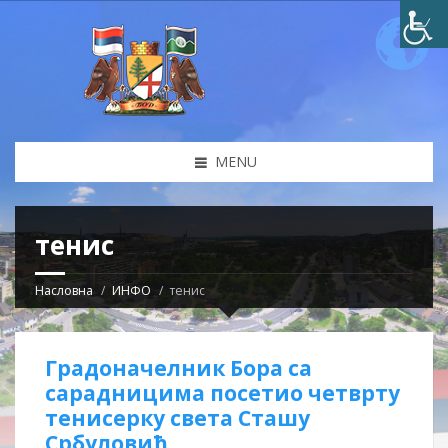
MENU
тенис
Насловна
ИНФО
тенис
Градоначелник Бора са
сарадницима посетио четврту
тенисерку света Сташу
Србуловић