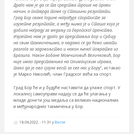
Драго нам је да се та средства троше на прави
начин, а потврда томе су Сташини резултати.
Град Бор сваке године награђује спортисте за
изузетне резултате, а међу њима је и Сташа која је
добила награду за медаљу са Европског пренства.
Изузетно нам је драго да представља Бор и Србију
на свим такмичењима, а надамо се да ћемо имати
разлога за задовољство и након њеног повратка из
Бразила. Након Бобане Момчиловић Величковић, Бор
није имао представника на Олимпијским играма,
тако да је ово сјајна вест за све нас у Бору
“, истакао
је Марко Николић, члан Градског већа за спорт.
Град Бор ће и у будуће наставити да улаже спорт. У
локалној самоуправи надају се да ће улагања у
младе донети још медаља са великих националних
и међународних такмичења у Бор.
18.04.2022. - 11:31
у
Вести