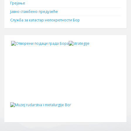
Грејање
Јавно стамбено предузеће
Служба за катастар непокретности Бор