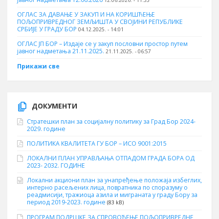
ОГЛАС ЗА ДАВАЊЕ У ЗАКУП И НА КОРИШЋЕЊЕ
ПОЉОПРИВРЕДНОГ ЗЕМЉИШТА У СВОЈИНИ РЕПУБЛИКЕ
СРБИЈЕ У ГРАДУ БОР
04.12.2025. - 14:01
ОГЛАС ЈП БОР – Издаје се у закуп пословни простор путем
јавног надметања 21.11.2025.
21.11.2025. - 06:57
Прикажи све
ДОКУМЕНТИ
Стратешки план за социјалну политику за Град Бор 2024-
2029. године
ПОЛИТИКА КВАЛИТЕТА ГУ БОР – ИСО 9001:2015
ЛОКАЛНИ ПЛАН УПРАВЉАЊА ОТПАДОМ ГРАДА БОРА ОД
2023- 2032. ГОДИНЕ
Локални акциони план за унапређење положаја избеглих,
интерно расељених лица, повратника по споразуму о
реадмисији, тражиоца азила и миграната у граду Бору за
период 2019-2023. године
(83 kB)
ПРОГРАМ ПОДРШКЕ ЗА СПРОВОЂЕЊЕ ПОЉОПРИВРЕДНЕ