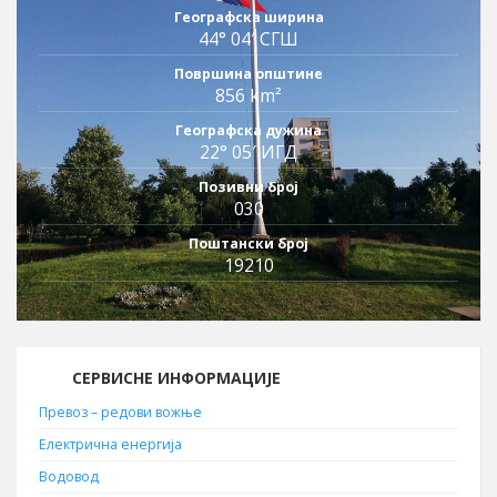
Географска ширина
44° 04′ СГШ
Површина општине
856 km²
Географска дужина
22° 05′ ИГД
Позивни број
030
Поштански број
19210
СЕРВИСНЕ ИНФОРМАЦИЈЕ
Превоз – редови вожње
Електрична енергија
Водовод