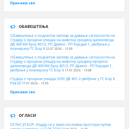
Прикажи све
ОБАВЕШТЕЊА
Обавештење о поднетом захтеву за давање сагласности на
Студију о процени утицаја на животну средину далековода
ДВ 400 kW број 401/2, РП Дрмно - РП Ђердап 1, увођење у
планирану ТС Бор 6
22.07.2026. - 12:09
Обавештење о поднетом захтеву за давање сагласности на
Студију о процени утицаја на животну средину пројекта
далековода ДВ 400 kW број 401/2, РП Дрмно - РП Ђердап 1,
увођење у планирану ТС Бор 6
17.07.2026. - 13:08
Студија о процени утицаја 3393 ДВ 401-2-увођене у ТС Бор 6
Рев 02
17.07.2026. - 13:05
Прикажи све
ОГЛАСИ
ОГЛАС ЈП БОР- Издају се у закуп пословни простори путем
јавног надметања 12.06.2026
12.06.2026. - 11:35