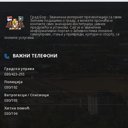
Град Бор - Званична интернет презентација са свим
битним подацима о граду, а можете пронаћи и
контакте свих значајних институција, јавних
предузећа и установа. Сајт је и званични
информативни портал о активностима локалне
самоуправе, стања у привреди, култури и спорту, са
онлине услугама.
ВАЖНИ ТЕЛЕФОНИ
Градска управа
030/423-255
Полиција
030/192
Ватрогасци / Спасиоци
030/193
Хитна помоћ
030/194