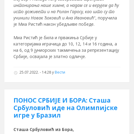
интонирања наше химне, а надам се и верујем да ћу
исто доживети и на Ролан Гаросу, као што су то
учинили Новак Ђоковић и Ана Ивановић
“, поручила
је Миа Ристић након убедљиве победе.
Миа Ристић је била и првакиња Србије у
категоријама играчица до 10, 12, 14 и 16 година, а
на 6, од 9 јуниорских такмичења за репрезентацију
Србије, освајала је златно одличје.
25.07.2022. - 14:28
у
Вести
ПОНОС СРБИЈЕ И БОРА: Сташа
Србуловић иде на Олимпијске
игре у Бразил
Сташа Србуловић из Бора,