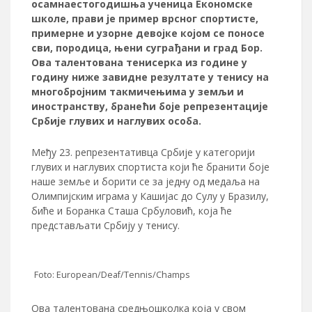
осамнаестогодишња ученица Економске
школе, прави је пример врсног спортисте,
примерне и узорне девојке којом се поносе
сви, породица, њени суграђани и град Бор.
Ова талентована тенисерка из године у
годину ниже завидне резултате у тенису на
многоброjним такмичењима у земљи и
иностранству, бранећи боје репрезентације
Србије глувих и наглувих особа.
Међу 23. репрезентативца Србије у категорији
глувих и наглувих спортиста који ће бранити боје
наше земље и борити се за једну од медаља на
Олимпијским играма у Кашијас до Сулу у Бразилу,
биће и Боранка Сташа Србуловић, која ће
представљати Србију у тенису.
Foto: European/Deaf/Tennis/Champs
Ова талентована средњошколка која у свом