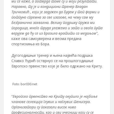
ми се каже, а потврда томе су и моји резултати.
Наравно, ту је и кондициони тренер Владан
Тричковић , који је задужен да будем у топ форми и
потпуно спремна за све изазове, на чему сам му
безгранично захвална. Велику подршку пружа ми
породица, много труда улажемо и зато и овога пута
верујем да ћу се из Бразила вратити са медаљом”
,
каже ова самоуверена и веома предана
спортискиња из Бора.
Дугогодишњи тренер и њена највећа подршка
Славко Ђурић остврнуо се на прошлогодишње
Европско првенство које је било одржано на Криту.
Foto: bor030.net
“
Европско првенство на Криту окупило је најбоље
чланове селекција глувих и наглувих тенисера.
Организатори су показали висок ниво
професионалности, као и сви учесници који су се