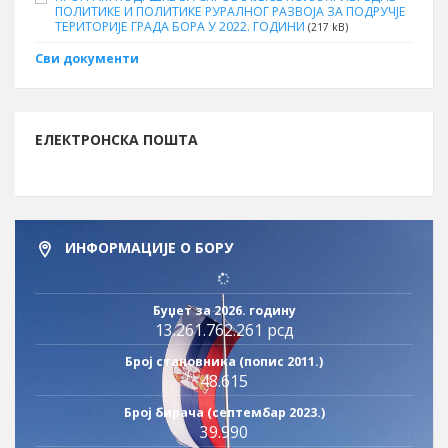
ПОЛИТИКЕ И ПОЛИТИКЕ РУРАЛНОГ РАЗВОЈА ЗА ПОДРУЧЈЕ
ТЕРИТОРИЈЕ ГРАДА БОРА У 2022. ГОДИНИ
(217 kB)
Сви документи
ЕЛЕКТРОНСКА ПОШТА
ИНФОРМАЦИЈЕ О БОРУ
Буџет за 2026. годину
13.261.762.261 рсд
Број становника (попис 2011.)
48.615
Број бирача (септембар 2023.)
39.990