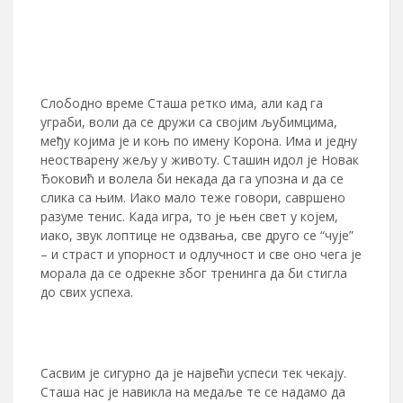
Слободно време Сташа ретко има, али кад га
уграби, воли да се дружи са својим љубимцима,
међу којима је и коњ по имену Корона. Има и једну
неостварену жељу у животу. Сташин идол је Новак
Ђоковић и волела би некада да га упозна и да се
слика са њим. Иако мало теже говори, савршено
разуме тенис. Када игра, то је њен свет у којем,
иако, звук лоптице не одзвања, све друго се “чује”
– и страст и упорност и одлучност и све оно чега је
морала да се одрекне због тренинга да би стигла
до свих успеха.
Сасвим је сигурно да је највећи успеси тек чекају.
Сташа нас је навикла на медаље те се надамо да