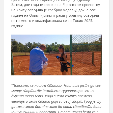
Затим, две године касније на Европском првенству
на Криту освојила је сребрну медаљу, док је ове
године на Олимпијским играма у Бразилу освојила
пето место и квалификовала се за Токио 2025.
године.
“
Поносимо се нашом Сташом. Наш циљ јесте да све
младе спортисте помогнемо суфинансирањем из
буџета града Бора. Када знамо колико времена,
енергије и снаге Сташа даје за овај спорт, Град је ту
да само мало помогне како би наши спортисти били
још успешнији и радоснији. На овај начин ћемо сви