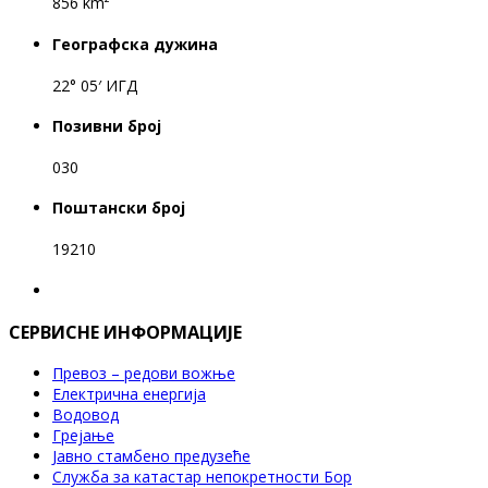
856 km²
Географска дужина
22° 05′ ИГД
Позивни број
030
Поштански број
19210
СЕРВИСНЕ ИНФОРМАЦИЈЕ
Превоз – редови вожње
Електрична енергија
Водовод
Грејање
Јавно стамбено предузеће
Служба за катастар непокретности Бор