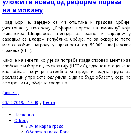
уложити новац од реформе пореза
на имовину
Град Бор је, заједно са 44 општина и градова Србије,
учестовао у програму „Реформа пореза на имовину“ који
финансира Швајцарска агенција за развој и сарадњу у
сарадњи са Владом Републике Србије, те за освојено пето
место добио награду у вредности од 50.000 швајцарских
франака (CHF).
Како је на анкети, коју је за потребе града спровео Центар за
слободне изборе и демократију (ЦЕСИД), здравство оцењено
као област коју је потребно унапредити, радна група за
реализацију пројекта о
длучила је да то буде област у којој ће
се утрошити добијена средства.
(више…)
03.12.2019. - 12:40
у
Вести
Насловна
О Бору
Лична карта града
Обележја града Бора