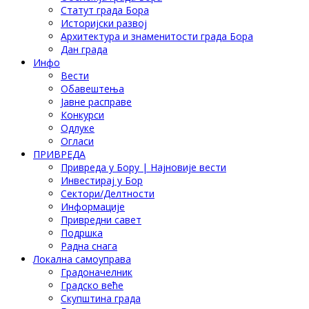
Статут града Бора
Историјски развој
Архитектура и знаменитости града Бора
Дан града
Инфо
Вести
Обавештења
Јавне расправе
Конкурси
Одлуке
Огласи
ПРИВРЕДА
Привреда у Бору | Најновије вести
Инвестирај у Бор
Сектори/Делтности
Информације
Привредни савет
Подршка
Радна снага
Локална самоуправа
Градоначелник
Градско веће
Скупштина града