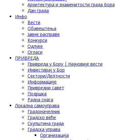
Архитектура и знаменитости града Бора
Дан града
Инфо
Вести
Обавештења
Јавне расправе
Конкурси
Одлуке
Огласи
ПРИВРЕДА
Привреда у Бору | Најновије вести
Инвестирај у Бор
Сектори/Делтности
Информације
Привредни савет
Подршка
Радна снага
Локална самоуправа
Градоначелник
Градско веће
Скупштина града
Градска управа
Организација