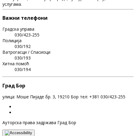
услугама.
Важни телефони
Градска управа
030/423-255
Полиција
030/192
Ватрогасци / Спасиоци
030/193
Хитна помоћ
030/194
Град Бор
улица: Моше Пијаде бр. 3, 19210 Бор тел: +381 030/423-255
Ауторска права задржава Град Бор