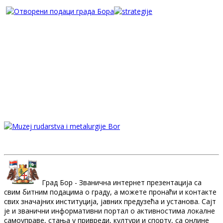
Град Бор - Званична интернет презентација са
свим битним подацима о граду, а можете пронаћи и контакте
свих значајних институција, јавних предузећа и установа. Сајт
је и званични информативни портал о активностима локалне
самоуправе, стања у привреди, култури и спорту, са онлине