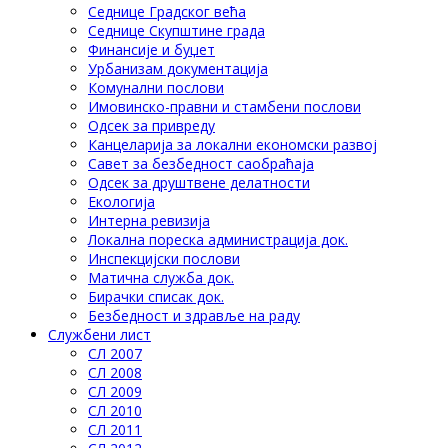
Седнице Градског већа
Седнице Скупштине града
Финансије и буџет
Урбанизам документација
Комунални послови
Имовинско-правни и стамбени послови
Одсек за привреду
Канцеларија за локални економски развој
Савет за безбедност саобраћаја
Одсек за друштвене делатности
Eкологија
Интерна ревизија
Локална пореска администрација док.
Инспекцијски послови
Матична служба док.
Бирачки списак док.
Безбедност и здравље на раду
Службени лист
СЛ 2007
СЛ 2008
СЛ 2009
СЛ 2010
СЛ 2011