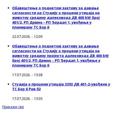
Обавештење о поднетом захтеву за давање
сагласности на Студију о процени утицаја на
животну средину далековода ДВ 400 kW број
401/2, РП Дрмно - РП Ђердап 1, увођење у
планирану ТС Бор 6
22.07.2026. - 12:09
Обавештење о поднетом захтеву за давање
сагласности на Студију о процени утицаја на
животну средину пројекта далековода ДВ 400 kW
број 401/2, РП Дрмно - РП Ђердап 1, увођење у
планирану ТС Бор 6
17.07.2026. - 13:08
Студија о процени утицаја 3393 ДВ 401-2-увођене у
ТС Бор 6 Рев 02
17.07.2026. - 13:05
Прикажи све