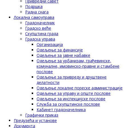
Привредни савет
Подршка
Радна снага
Локална самоуправа
Градоначелник
Градско веће
Скупштина града
Градска управа
Организација
Одељење за финансије
Одељење за јавне набавке
Одељење за урбанизам, грађевинске,
комуналне, имовинско-правне и стамбене
послове
Одељење за привреду и друштвене
делатности
Одељење локалне пореске администрације
Одељење за управу и опште послове
Одељење за инспекцијске послове
Служба за скупштинске послове
Кабинет градоначелника
Графички приказ
Предузећа и установе
Документа