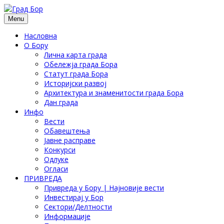
Menu
Насловна
О Бору
Лична карта града
Обележја града Бора
Статут града Бора
Историјски развој
Архитектура и знаменитости града Бора
Дан града
Инфо
Вести
Обавештења
Јавне расправе
Конкурси
Одлуке
Огласи
ПРИВРЕДА
Привреда у Бору | Најновије вести
Инвестирај у Бор
Сектори/Делтности
Информације