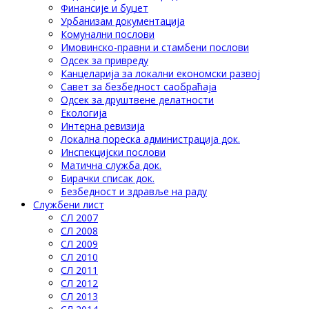
Финансије и буџет
Урбанизам документација
Комунални послови
Имовинско-правни и стамбени послови
Одсек за привреду
Канцеларија за локални економски развој
Савет за безбедност саобраћаја
Одсек за друштвене делатности
Eкологија
Интерна ревизија
Локална пореска администрација док.
Инспекцијски послови
Матична служба док.
Бирачки списак док.
Безбедност и здравље на раду
Службени лист
СЛ 2007
СЛ 2008
СЛ 2009
СЛ 2010
СЛ 2011
СЛ 2012
СЛ 2013