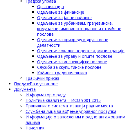
Градска управа
Организација
Одељење за финансије
Одељење за јавне набавке
Одељење за урбанизам, грађевинске,
комуналне, имовинско-правне и стамбене
послове
Одељење за привреду и друштвене
делатности
Одељење локалне пореске администрације
Одељење за управу и опште послове
Одељење за инспекцијске послове
Служба за скупштинске послове
Кабинет градоначелника
Графички приказ
Предузећа и установе
Документа
Информатор о раду
Политика квалитета – ИСО 9001:2015
Правилник о систематизацији радних места
Службена лица за вођење управног поступка
Информације о запосленим и радно ангажованим
лицима
Начелник