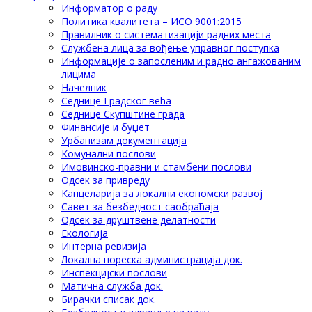
Информатор о раду
Политика квалитета – ИСО 9001:2015
Правилник о систематизацији радних места
Службена лица за вођење управног поступка
Информације о запосленим и радно ангажованим
лицима
Начелник
Седнице Градског већа
Седнице Скупштине града
Финансије и буџет
Урбанизам документација
Комунални послови
Имовинско-правни и стамбени послови
Одсек за привреду
Канцеларија за локални економски развој
Савет за безбедност саобраћаја
Одсек за друштвене делатности
Eкологија
Интерна ревизија
Локална пореска администрација док.
Инспекцијски послови
Матична служба док.
Бирачки списак док.