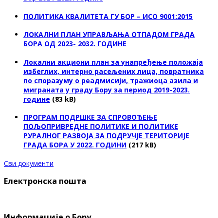
ПОЛИТИКА КВАЛИТЕТА ГУ БОР – ИСО 9001:2015
ЛОКАЛНИ ПЛАН УПРАВЉАЊА ОТПАДОМ ГРАДА
БОРА ОД 2023- 2032. ГОДИНЕ
Локални акциони план за унапређење положаја
избеглих, интерно расељених лица, повратника
по споразуму о реадмисији, тражиоца азила и
миграната у граду Бору за период 2019-2023.
године
(83 kB)
ПРОГРАМ ПОДРШКЕ ЗА СПРОВОЂЕЊЕ
ПОЉОПРИВРЕДНЕ ПОЛИТИКЕ И ПОЛИТИКЕ
РУРАЛНОГ РАЗВОЈА ЗА ПОДРУЧЈЕ ТЕРИТОРИЈЕ
ГРАДА БОРА У 2022. ГОДИНИ
(217 kB)
Сви документи
Електронска пошта
Информације о Бору