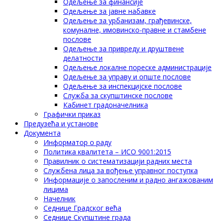
Одељење за финансије
Одељење за јавне набавке
Одељење за урбанизам, грађевинске,
комуналне, имовинско-правне и стамбене
послове
Одељење за привреду и друштвене
делатности
Одељење локалне пореске администрације
Одељење за управу и опште послове
Одељење за инспекцијске послове
Служба за скупштинске послове
Кабинет градоначелника
Графички приказ
Предузећа и установе
Документа
Информатор о раду
Политика квалитета – ИСО 9001:2015
Правилник о систематизацији радних места
Службена лица за вођење управног поступка
Информације о запосленим и радно ангажованим
лицима
Начелник
Седнице Градског већа
Седнице Скупштине града