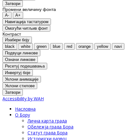
Затвори
Промени величину фонта
A-
A+
Навигација тастатуром
Oмогући читљив фонт
Контраст
Изабери боју
black
white
green
blue
red
orange
yellow
navi
Подвуци линкове
Означи линкове
Ресетуј подешавања
Инвертуј боје
Уклони анимације
Уклони стилове
Затвори
Accessibility by WAH
Насловна
О Бору
Лична карта града
Обележја града Бора
Статут града Бора
Историјски развој