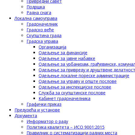
Привредни савет
Подршка
Радна снага
Локална самоуправа
Градоначелник
Градско веће
Скупштина града
Градска управа
Организација
Одељење за финансије
Одељење за јавне набавке
Одељење за урбанизам, грађевинске, комунал
Одељење за привреду и друштвене делатнос
Одељење локалне пореске администрације
Одељење за управу и опште послове
Одељење за инспекцијске послове
Служба за скупштинске послове
Кабинет градоначелника
Графички приказ
Предузећа и установе
Документа
Информатор о раду
Политика квалитета – ИСО 9001:2015
Правилник о систематизацији радних места