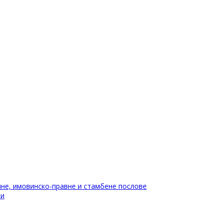
не, имовинско-правне и стамбене послове
ти