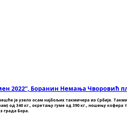
ен 2022”, Боранин Немања Чворовић пл
чешће је узело осам најбољих такмичера из Србије. Такм
м) од 340 кг., окретању гуме од 390 кг., ношењу кофера т
з града Бора.