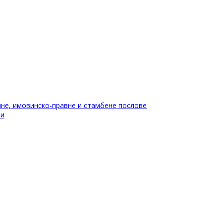
не, имовинско-правне и стамбене послове
ти