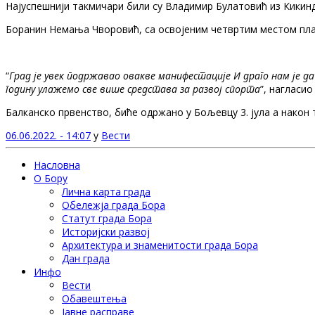
Најуспешнији такмичари били су Владимир Булатовић из Кикинд
Боранин Немања Чворовић, са освојеним четвртим местом плас
“
Град је увек подржавао овакве манифестације И драго нам је да 
годину улажемо све више средстава за развој спорта
”, нагласио
Балканско првенство, биће одржано у Бољевцу 3. јула а након 
06.06.2022. - 14:07
у
Вести
Насловна
О Бору
Лична карта града
Обележја града Бора
Статут града Бора
Историјски развој
Архитектура и знаменитости града Бора
Дан града
Инфо
Вести
Обавештења
Јавне расправе