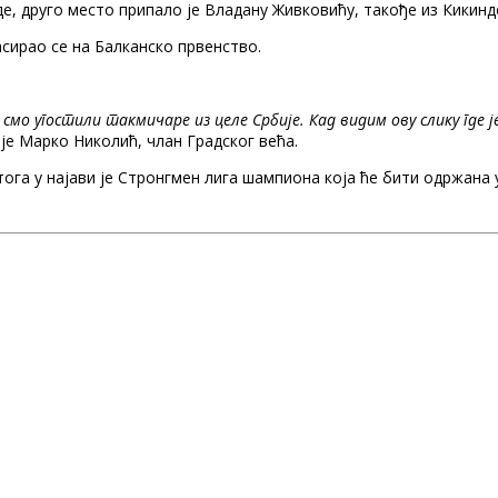
е, друго место припало је Владану Живковићу, такође из Кикинд
ирао се на Балканско првенство.
смо угостили такмичаре из целе Србије. Кад видим ову слику где ј
 је Марко Николић, члан Градског већа.
тога у најави је Стронгмен лига шампиона која ће бити одржана