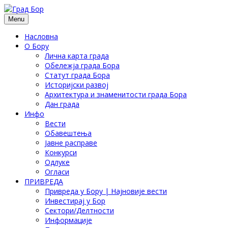
Menu
Насловна
О Бору
Лична карта града
Обележја града Бора
Статут града Бора
Историјски развој
Архитектура и знаменитости града Бора
Дан града
Инфо
Вести
Обавештења
Јавне расправе
Конкурси
Одлуке
Огласи
ПРИВРЕДА
Привреда у Бору | Најновије вести
Инвестирај у Бор
Сектори/Делтности
Информације