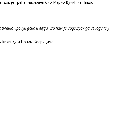
е, док је трећепласирани био Марко Вучић из Ниша.
е плато препун деце и људи, то нам је подстрек да из године у
 у Кикинди и Новим Коарицима.