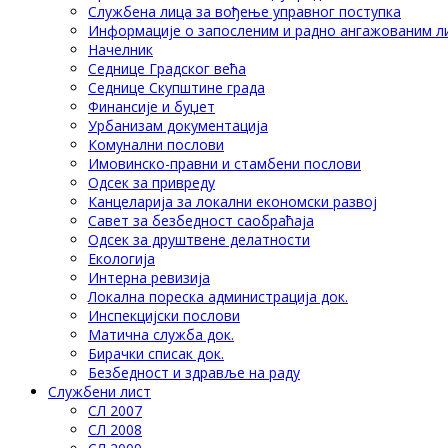
Службена лица за вођење управног поступка
Информације о запосленим и радно ангажованим л
Начелник
Седнице Градског већа
Седнице Скупштине града
Финансије и буџет
Урбанизам документација
Комунални послови
Имовинско-правни и стамбени послови
Одсек за привреду
Канцеларија за локални економски развој
Савет за безбедност саобраћаја
Одсек за друштвене делатности
Eкологија
Интерна ревизија
Локална пореска администрација док.
Инспекцијски послови
Матична служба док.
Бирачки списак док.
Безбедност и здравље на раду
Службени лист
СЛ 2007
СЛ 2008