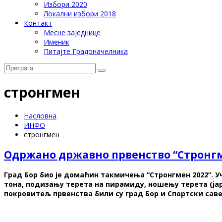
Избори 2020
Локални избори 2018
Контакт
Месне заједнице
Именик
Питајте Градоначелника
стронгмен
Насловна
ИНФО
стронгмен
Одржано државно првенство “Стронгм
Град Бор био је домаћин такмичења “Стронгмен 2022“. У
тона, подизању терета на пирамиду, ношењу терета (јара
покровитељ првенства били су град Бор и Спортски саве