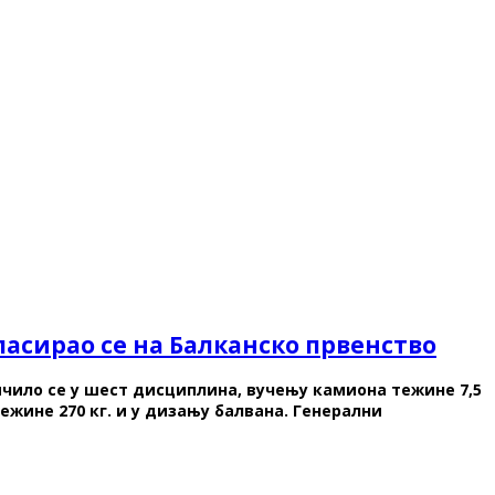
асирао се на Балканско првенство
ичило се у шест дисциплина, вучењу камиона тежине 7,5
ежине 270 кг. и у дизању балвана. Генерални