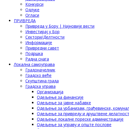
Конкурси
Одлуке
Огласи
ПРИВРЕДА
Привреда у Бору | Најновије вести
Инвестирај у Бор
Сектори/Делтности
Информације
Привредни савет
Подршка
Радна снага
Локална самоуправа
Градоначелник
Градско веће
Скупштина града
Градска управа
Организација
Одељење за финансије
Одељење за јавне набавке
Одељење за урбанизам, грађевинске, комунал
Одељење за привреду и друштвене делатнос
Одељење локалне пореске администрације
Одељење за управу и опште послове