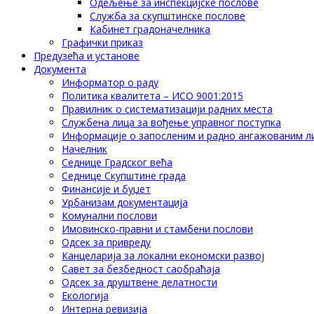
Одељење за инспекцијске послове
Служба за скупштинске послове
Кабинет градоначелника
Графички приказ
Предузећа и установе
Документа
Информатор о раду
Политика квалитета – ИСО 9001:2015
Правилник о систематизацији радних места
Службена лица за вођење управног поступка
Информације о запосленим и радно ангажованим л
Начелник
Седнице Градског већа
Седнице Скупштине града
Финансије и буџет
Урбанизам документација
Комунални послови
Имовинско-правни и стамбени послови
Одсек за привреду
Канцеларија за локални економски развој
Савет за безбедност саобраћаја
Одсек за друштвене делатности
Eкологија
Интерна ревизија