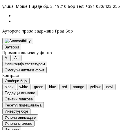
улица: Моше Пијаде бр. 3, 19210 Бор тел: +381 030/423-255
Ауторска права задржава Град Бор
Затвори
Промени величину фонта
A-
A+
Навигација тастатуром
Oмогући читљив фонт
Контраст
Изабери боју
black
white
green
blue
red
orange
yellow
navi
Подвуци линкове
Означи линкове
Ресетуј подешавања
Инвертуј боје
Уклони анимације
Уклони стилове
Затвори