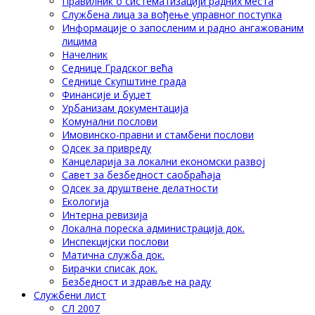
Правилник о систематизацији радних места
Службена лица за вођење управног поступка
Информације о запосленим и радно ангажованим
лицима
Начелник
Седнице Градског већа
Седнице Скупштине града
Финансије и буџет
Урбанизам документација
Комунални послови
Имовинско-правни и стамбени послови
Одсек за привреду
Канцеларија за локални економски развој
Савет за безбедност саобраћаја
Одсек за друштвене делатности
Eкологија
Интерна ревизија
Локална пореска администрација док.
Инспекцијски послови
Матична служба док.
Бирачки списак док.
Безбедност и здравље на раду
Службени лист
СЛ 2007