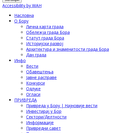
Accessibility by WAH
Насловна
О Бору
Лична карта града
Обележја града Бора
Статут града Бора
Историјски развој
Архитектура и знаменитости града Бора
Дан града
Инфо
Вести
Обавештења
Јавне расправе
Конкурси
Одлуке
Огласи
ПРИВРЕДА
Привреда у Бору | Најновије вести
Инвестирај у Бор
Сектори/Делтности
Информације
Привредни савет