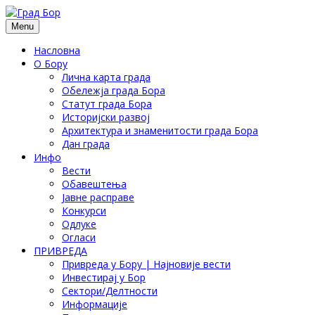
Menu
Насловна
О Бору
Лична карта града
Обележја града Бора
Статут града Бора
Историјски развој
Архитектура и знаменитости града Бора
Дан града
Инфо
Вести
Обавештења
Јавне расправе
Конкурси
Одлуке
Огласи
ПРИВРЕДА
Привреда у Бору | Најновије вести
Инвестирај у Бор
Сектори/Делтности
Информације