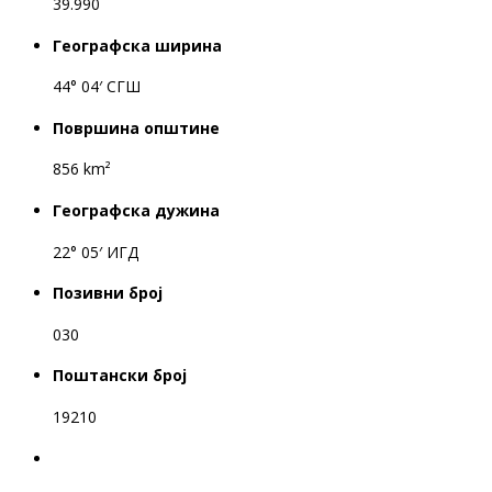
39.990
Географска ширина
44° 04′ СГШ
Површина општине
856 km²
Географска дужина
22° 05′ ИГД
Позивни број
030
Поштански број
19210