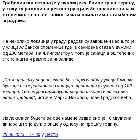
Грађевинска сезона је у пуном јеку. Екипе су на терену,
у току су радови на реконструкцији бетонских стаза и
степеништа на шеталиштима и прилазима стамбеним
зградама.
На неколико локација у граду, радови су завршени као што је
у улици Албанске споменице где је санирана стаза у дужини
од 200 метара. На 4. километру у току је санација оштећених
степеништа и рампе за инвалиде.
„
По завршетку радова, екипе ће се преселити у улицу Тимочке
буне где ће се радити на санацији тротоара у дужини од 100
метара. Сви инфраструктурни радови изводе се на захтев
наших грађана
“, истиче Марко Николић, члан Градског већа.
Из локалног буџета за ове намене издвојено је 10 милиона
динара што је дупло више у односу на прошлу годину.
29.06.2023. - 14:40
у
Вести