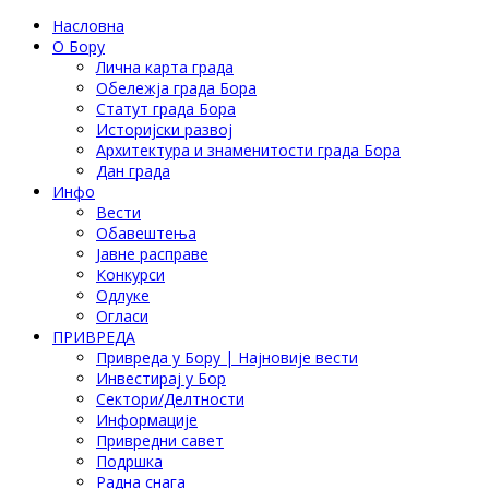
Насловна
О Бору
Лична карта града
Обележја града Бора
Статут града Бора
Историјски развој
Архитектура и знаменитости града Бора
Дан града
Инфо
Вести
Обавештења
Јавне расправе
Конкурси
Одлуке
Огласи
ПРИВРЕДА
Привреда у Бору | Најновије вести
Инвестирај у Бор
Сектори/Делтности
Информације
Привредни савет
Подршка
Радна снага