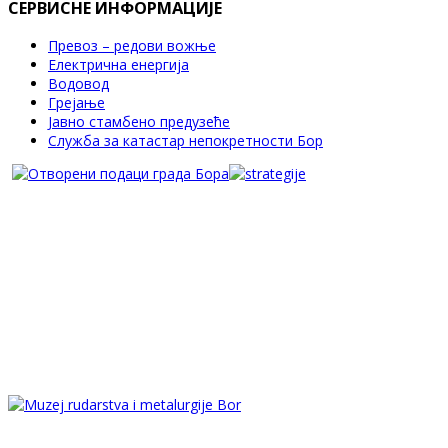
СЕРВИСНЕ ИНФОРМАЦИЈЕ
Превоз – редови вожње
Електрична енергија
Водовод
Грејање
Јавно стамбено предузеће
Служба за катастар непокретности Бор