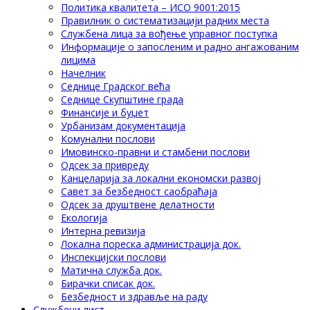
Политика квалитета – ИСО 9001:2015
Правилник о систематизацији радних места
Службена лица за вођење управног поступка
Информације о запосленим и радно ангажованим
лицима
Начелник
Седнице Градског већа
Седнице Скупштине града
Финансије и буџет
Урбанизам документација
Комунални послови
Имовинско-правни и стамбени послови
Одсек за привреду
Канцеларија за локални економски развој
Савет за безбедност саобраћаја
Одсек за друштвене делатности
Eкологија
Интерна ревизија
Локална пореска администрација док.
Инспекцијски послови
Матична служба док.
Бирачки списак док.
Безбедност и здравље на раду
Службени лист