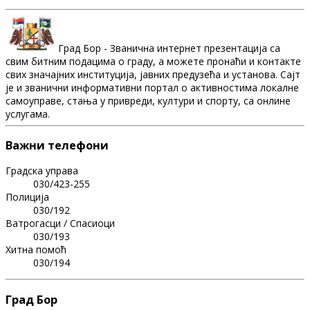
Град Бор - Званична интернет презентација са
свим битним подацима о граду, а можете пронаћи и контакте
свих значајних институција, јавних предузећа и установа. Сајт
је и званични информативни портал о активностима локалне
самоуправе, стања у привреди, култури и спорту, са онлине
услугама.
Важни телефони
Градска управа
030/423-255
Полиција
030/192
Ватрогасци / Спасиоци
030/193
Хитна помоћ
030/194
Град Бор