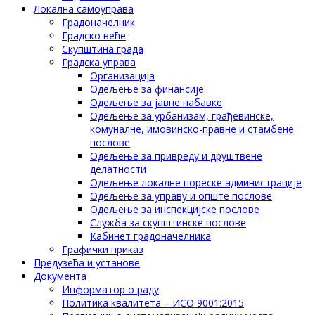
Локална самоуправа
Градоначелник
Градско веће
Скупштина града
Градска управа
Организација
Одељење за финансије
Одељење за јавне набавке
Одељење за урбанизам, грађевинске,
комуналне, имовинско-правне и стамбене
послове
Одељење за привреду и друштвене
делатности
Одељење локалне пореске администрације
Одељење за управу и опште послове
Одељење за инспекцијске послове
Служба за скупштинске послове
Кабинет градоначелника
Графички приказ
Предузећа и установе
Документа
Информатор о раду
Политика квалитета – ИСО 9001:2015