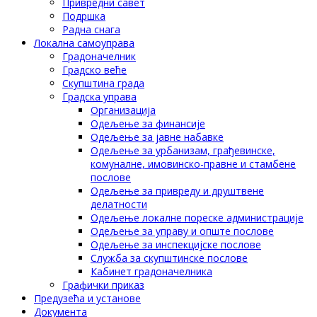
Привредни савет
Подршка
Радна снага
Локална самоуправа
Градоначелник
Градско веће
Скупштина града
Градска управа
Организација
Одељење за финансије
Одељење за јавне набавке
Одељење за урбанизам, грађевинске,
комуналне, имовинско-правне и стамбене
послове
Одељење за привреду и друштвене
делатности
Одељење локалне пореске администрације
Одељење за управу и опште послове
Одељење за инспекцијске послове
Служба за скупштинске послове
Кабинет градоначелника
Графички приказ
Предузећа и установе
Документа