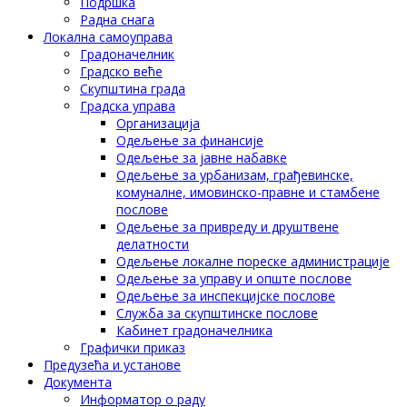
Подршка
Радна снага
Локална самоуправа
Градоначелник
Градско веће
Скупштина града
Градска управа
Организација
Одељење за финансије
Одељење за јавне набавке
Одељење за урбанизам, грађевинске,
комуналне, имовинско-правне и стамбене
послове
Одељење за привреду и друштвене
делатности
Одељење локалне пореске администрације
Одељење за управу и опште послове
Одељење за инспекцијске послове
Служба за скупштинске послове
Кабинет градоначелника
Графички приказ
Предузећа и установе
Документа
Информатор о раду