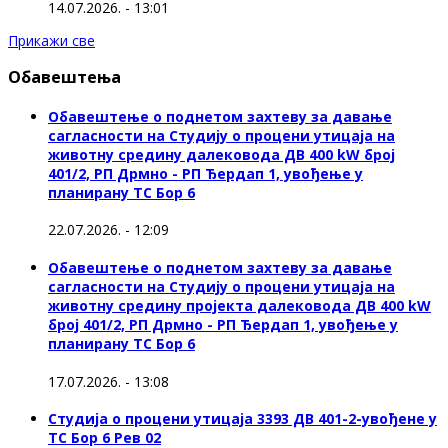
14.07.2026. - 13:01
Прикажи све
Обавештења
Обавештење о поднетом захтеву за давање
сагласности на Студију о процени утицаја на
животну средину далековода ДВ 400 kW број
401/2, РП Дрмно - РП Ђердап 1, увођење у
планирану ТС Бор 6
22.07.2026. - 12:09
Обавештење о поднетом захтеву за давање
сагласности на Студију о процени утицаја на
животну средину пројекта далековода ДВ 400 kW
број 401/2, РП Дрмно - РП Ђердап 1, увођење у
планирану ТС Бор 6
17.07.2026. - 13:08
Студија о процени утицаја 3393 ДВ 401-2-увођене у
ТС Бор 6 Рев 02