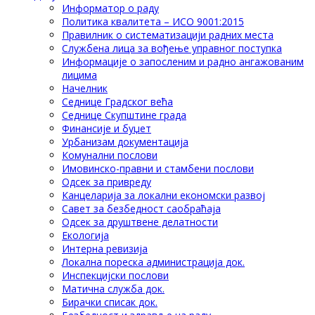
Информатор о раду
Политика квалитета – ИСО 9001:2015
Правилник о систематизацији радних места
Службена лица за вођење управног поступка
Информације о запосленим и радно ангажованим
лицима
Начелник
Седнице Градског већа
Седнице Скупштине града
Финансије и буџет
Урбанизам документација
Комунални послови
Имовинско-правни и стамбени послови
Одсек за привреду
Канцеларија за локални економски развој
Савет за безбедност саобраћаја
Одсек за друштвене делатности
Eкологија
Интерна ревизија
Локална пореска администрација док.
Инспекцијски послови
Матична служба док.
Бирачки списак док.