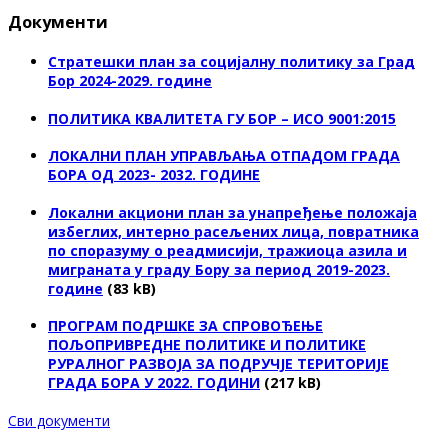
Документи
Стратешки план за социјалну политику за Град
Бор 2024-2029. године
ПОЛИТИКА КВАЛИТЕТА ГУ БОР – ИСО 9001:2015
ЛОКАЛНИ ПЛАН УПРАВЉАЊА ОТПАДОМ ГРАДА
БОРА ОД 2023- 2032. ГОДИНЕ
Локални акциони план за унапређење положаја
избеглих, интерно расељених лица, повратника
по споразуму о реадмисији, тражиоца азила и
миграната у граду Бору за период 2019-2023.
године
(83 kB)
ПРОГРАМ ПОДРШКЕ ЗА СПРОВОЂЕЊЕ
ПОЉОПРИВРЕДНЕ ПОЛИТИКЕ И ПОЛИТИКЕ
РУРАЛНОГ РАЗВОЈА ЗА ПОДРУЧЈЕ ТЕРИТОРИЈЕ
ГРАДА БОРА У 2022. ГОДИНИ
(217 kB)
Сви документи