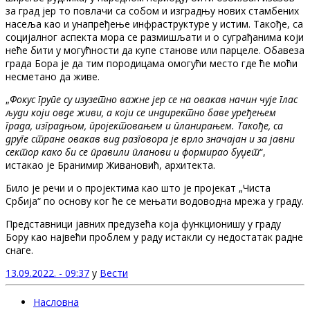
за град јер то повлачи са собом и изградњу нових стамбених
насеља као и унапређење инфраструктуре у истим. Такође, са
социјалног аспекта мора се размишљати и о суграђанима који
неће бити у могућности да купе станове или парцеле. Обавеза
града Бора је да тим породицама омогући место где ће моћи
несметано да живе.
„
Фокус групе су изузетно важне јер се на овакав начин чује глас
људи који овде живи, а који се индиректно баве уређењем
града, изградњом, пројектовањем и планирањем. Такође, са
друге стране овакав вид разговора је врло значајан и за јавни
сектор како би се правили планови и формирао буџет
“,
истакао је Бранимир Живановић, архитекта.
Било је речи и о пројектима као што је пројекат „Чиста
Србија“ по основу ког ће се мењати водоводна мрежа у граду.
Представници јавних предузећа која функционишу у граду
Бору као највећи проблем у раду истакли су недостатак радне
снаге.
13.09.2022. - 09:37
у
Вести
Насловна