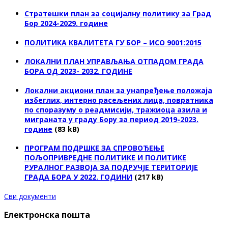
Стратешки план за социјалну политику за Град
Бор 2024-2029. године
ПОЛИТИКА КВАЛИТЕТА ГУ БОР – ИСО 9001:2015
ЛОКАЛНИ ПЛАН УПРАВЉАЊА ОТПАДОМ ГРАДА
БОРА ОД 2023- 2032. ГОДИНЕ
Локални акциони план за унапређење положаја
избеглих, интерно расељених лица, повратника
по споразуму о реадмисији, тражиоца азила и
миграната у граду Бору за период 2019-2023.
године
(83 kB)
ПРОГРАМ ПОДРШКЕ ЗА СПРОВОЂЕЊЕ
ПОЉОПРИВРЕДНЕ ПОЛИТИКЕ И ПОЛИТИКЕ
РУРАЛНОГ РАЗВОЈА ЗА ПОДРУЧЈЕ ТЕРИТОРИЈЕ
ГРАДА БОРА У 2022. ГОДИНИ
(217 kB)
Сви документи
Електронска пошта