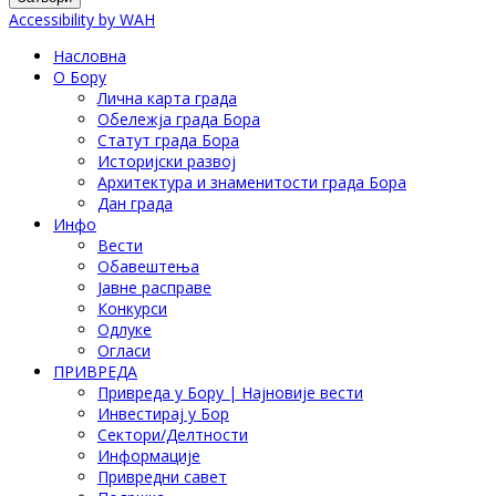
Accessibility by WAH
Насловна
О Бору
Лична карта града
Обележја града Бора
Статут града Бора
Историјски развој
Архитектура и знаменитости града Бора
Дан града
Инфо
Вести
Обавештења
Јавне расправе
Конкурси
Одлуке
Огласи
ПРИВРЕДА
Привреда у Бору | Најновије вести
Инвестирај у Бор
Сектори/Делтности
Информације
Привредни савет