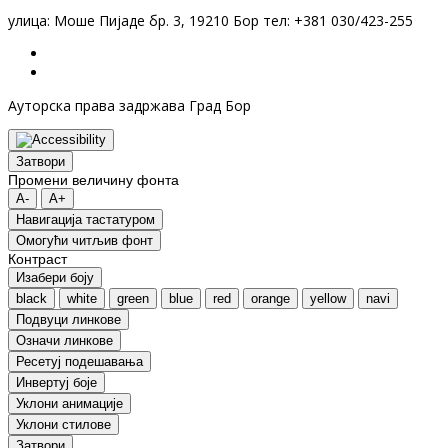
улица: Моше Пијаде бр. 3, 19210 Бор тел: +381 030/423-255
Ауторска права задржава Град Бор
Затвори
Промени величину фонта
A-
A+
Навигација тастатуром
Oмогући читљив фонт
Контраст
Изабери боју
black
white
green
blue
red
orange
yellow
navi
Подвуци линкове
Означи линкове
Ресетуј подешавања
Инвертуј боје
Уклони анимације
Уклони стилове
Затвори