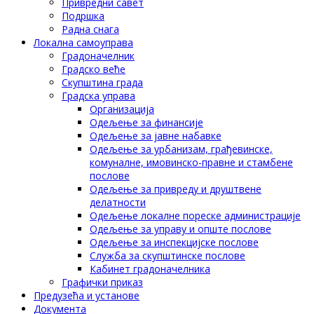
Привредни савет
Подршка
Радна снага
Локална самоуправа
Градоначелник
Градско веће
Скупштина града
Градска управа
Организација
Одељење за финансије
Одељење за јавне набавке
Одељење за урбанизам, грађевинске,
комуналне, имовинско-правне и стамбене
послове
Одељење за привреду и друштвене
делатности
Одељење локалне пореске администрације
Одељење за управу и опште послове
Одељење за инспекцијске послове
Служба за скупштинске послове
Кабинет градоначелника
Графички приказ
Предузећа и установе
Документа