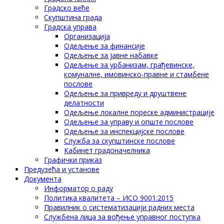
Градско веће
Скупштина града
Градска управа
Организација
Одељење за финансије
Одељење за јавне набавке
Одељење за урбанизам, грађевинске,
комуналне, имовинско-правне и стамбене
послове
Одељење за привреду и друштвене
делатности
Одељење локалне пореске администрације
Одељење за управу и опште послове
Одељење за инспекцијске послове
Служба за скупштинске послове
Кабинет градоначелника
Графички приказ
Предузећа и установе
Документа
Информатор о раду
Политика квалитета – ИСО 9001:2015
Правилник о систематизацији радних места
Службена лица за вођење управног поступка