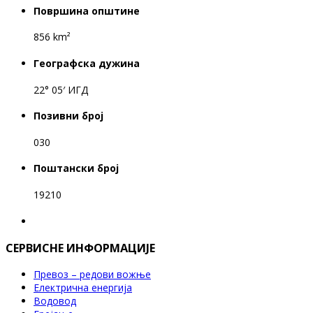
Површина општине
856 km²
Географска дужина
22° 05′ ИГД
Позивни број
030
Поштански број
19210
СЕРВИСНЕ ИНФОРМАЦИЈЕ
Превоз – редови вожње
Електрична енергија
Водовод