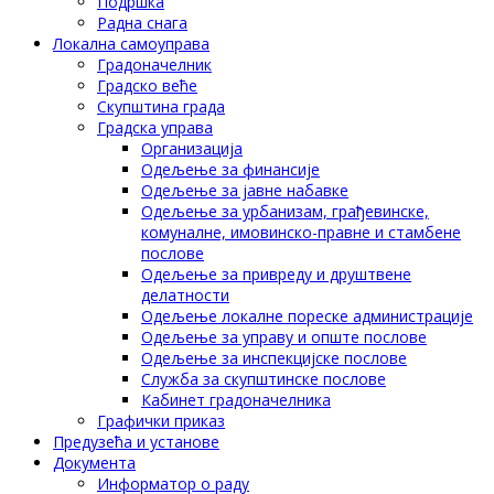
Подршка
Радна снага
Локална самоуправа
Градоначелник
Градско веће
Скупштина града
Градска управа
Организација
Одељење за финансије
Одељење за јавне набавке
Одељење за урбанизам, грађевинске,
комуналне, имовинско-правне и стамбене
послове
Одељење за привреду и друштвене
делатности
Одељење локалне пореске администрације
Одељење за управу и опште послове
Одељење за инспекцијске послове
Служба за скупштинске послове
Кабинет градоначелника
Графички приказ
Предузећа и установе
Документа
Информатор о раду