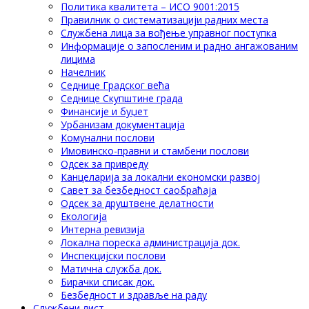
Политика квалитета – ИСО 9001:2015
Правилник о систематизацији радних места
Службена лица за вођење управног поступка
Информације о запосленим и радно ангажованим
лицима
Начелник
Седнице Градског већа
Седнице Скупштине града
Финансије и буџет
Урбанизам документација
Комунални послови
Имовинско-правни и стамбени послови
Одсек за привреду
Канцеларија за локални економски развој
Савет за безбедност саобраћаја
Одсек за друштвене делатности
Eкологија
Интерна ревизија
Локална пореска администрација док.
Инспекцијски послови
Матична служба док.
Бирачки списак док.
Безбедност и здравље на раду
Службени лист