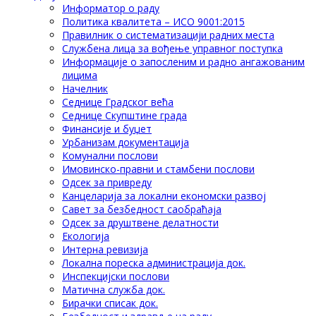
Информатор о раду
Политика квалитета – ИСО 9001:2015
Правилник о систематизацији радних места
Службена лица за вођење управног поступка
Информације о запосленим и радно ангажованим
лицима
Начелник
Седнице Градског већа
Седнице Скупштине града
Финансије и буџет
Урбанизам документација
Комунални послови
Имовинско-правни и стамбени послови
Одсек за привреду
Канцеларија за локални економски развој
Савет за безбедност саобраћаја
Одсек за друштвене делатности
Eкологија
Интерна ревизија
Локална пореска администрација док.
Инспекцијски послови
Матична служба док.
Бирачки списак док.