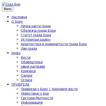
Menu
Насловна
О Бору
Лична карта града
Обележја града Бора
Статут града Бора
Историјски развој
Архитектура и знаменитости града Бора
Дан града
Инфо
Вести
Обавештења
Јавне расправе
Конкурси
Одлуке
Огласи
ПРИВРЕДА
Привреда у Бору | Најновије вести
Инвестирај у Бор
Сектори/Делтности
Информације