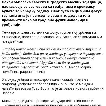
Након обиласка сеоских и градских месних заједница,
настављају се разговори са грађанима о креирању
буџета за наредну годину. Овог пута са циљним фокус
групама шта је неопходно урадити, додати или
променити како би град био функционалнији и
уређенији.
Тема првог дана састанка са фокус групама су урбанизам,
становање, просторно планирање и састанак са комуналним
предузећима.
„
На овај начин желели смо да чујемо и од стручних лица шта
је то што је потребно да се унапреди у наредном периоду како
би грађани имали бољу услугу и колико је новца неопходно
определити из локалног буџета како би се унапредила
комунална инфраструктура
“, истакао је Никола Марић,
помоћник градоначелника.
У фокусу је била атмосферска канализација, грејање,
водовод, уређење саобраћајница и оно што је можда и
највећи изазов за Град Бор а то је изградња нових стамбених
насеља.
Марић додаје да ће проширење рударских активности и
ширење рудника, у наредном периоду, бити озбиљан изазов