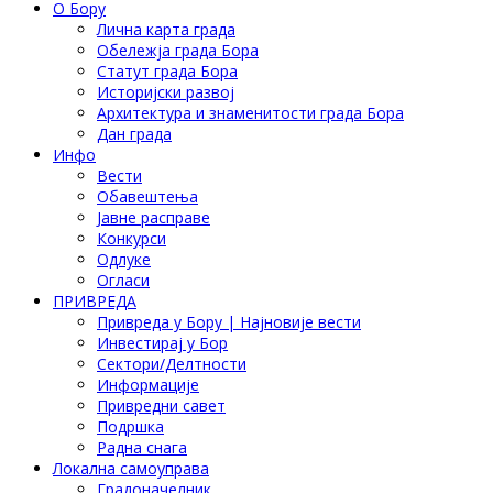
О Бору
Лична карта града
Обележја града Бора
Статут града Бора
Историјски развој
Архитектура и знаменитости града Бора
Дан града
Инфо
Вести
Обавештења
Јавне расправе
Конкурси
Одлуке
Огласи
ПРИВРЕДА
Привреда у Бору | Најновије вести
Инвестирај у Бор
Сектори/Делтности
Информације
Привредни савет
Подршка
Радна снага
Локална самоуправа
Градоначелник