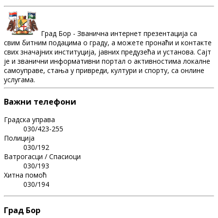
Град Бор - Званична интернет презентација са
свим битним подацима о граду, а можете пронаћи и контакте
свих значајних институција, јавних предузећа и установа. Сајт
је и званични информативни портал о активностима локалне
самоуправе, стања у привреди, култури и спорту, са онлине
услугама.
Важни телефони
Градска управа
030/423-255
Полиција
030/192
Ватрогасци / Спасиоци
030/193
Хитна помоћ
030/194
Град Бор