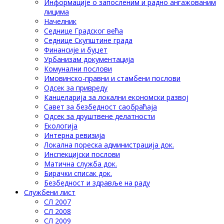
Информације о запосленим и радно ангажованим
лицима
Начелник
Седнице Градског већа
Седнице Скупштине града
Финансије и буџет
Урбанизам документација
Комунални послови
Имовинско-правни и стамбени послови
Одсек за привреду
Канцеларија за локални економски развој
Савет за безбедност саобраћаја
Одсек за друштвене делатности
Eкологија
Интерна ревизија
Локална пореска администрација док.
Инспекцијски послови
Матична служба док.
Бирачки списак док.
Безбедност и здравље на раду
Службени лист
СЛ 2007
СЛ 2008
СЛ 2009