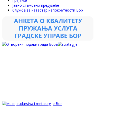
Грејање
Јавно стамбено предузеће
Служба за катастар непокретности Бор