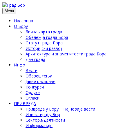
Menu
Насловна
О Бору
Лична карта града
Обележја града Бора
Статут града Бора
Историјски развој
Архитектура и знаменитости града Бора
Дан града
Инфо
Вести
Обавештења
Јавне расправе
Конкурси
Одлуке
Огласи
ПРИВРЕДА
Привреда у Бору | Најновије вести
Инвестирај у Бор
Сектори/Делтности
Информације