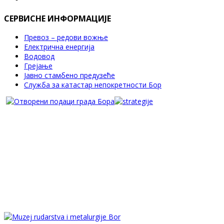
СЕРВИСНЕ ИНФОРМАЦИЈЕ
Превоз – редови вожње
Електрична енергија
Водовод
Грејање
Јавно стамбено предузеће
Служба за катастар непокретности Бор