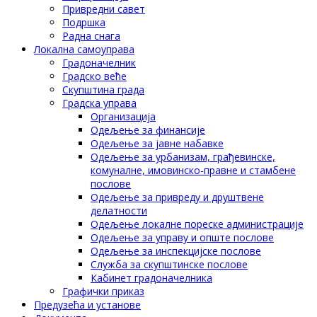
Привредни савет
Подршка
Радна снага
Локална самоуправа
Градоначелник
Градско веће
Скупштина града
Градска управа
Организација
Одељење за финансије
Одељење за јавне набавке
Одељење за урбанизам, грађевинске,
комуналне, имовинско-правне и стамбене
послове
Одељење за привреду и друштвене
делатности
Одељење локалне пореске администрације
Одељење за управу и опште послове
Одељење за инспекцијске послове
Служба за скупштинске послове
Кабинет градоначелника
Графички приказ
Предузећа и установе