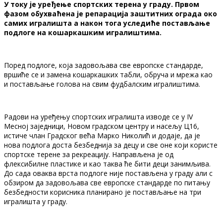
У току је уређење спортских терена у граду. Првом
фазом обухваћена је репарација заштитних ограда око
самих игралишта а након тога уследиће постављање
подлоге на кошаркашким игралиштима.
Поред подлоге, која задовољава све европске стандарде,
вршиће се и замена кошаркашких табли, обруча и мрежа као
и постављање голова на свим фудбалским игралиштима.
Радови на уређењу спортских игралишта изводе се у IV
Месној заједници, Новом градском центру и насељу Ц16,
истиче члан Градског већа Марко Николић и додаје, да је
нова подлога доста безбеднија за децу и све оне који користе
спортске терене за рекреацију. Направљена је од
флексибилне пластике и као таква ће бити деци занимљива.
До сада оваква врста подлоге није постављена у граду али с
обзиром да задовољава све европске стандарде по питању
безбедности корисника планирано је постављање на три
игралишта у граду.