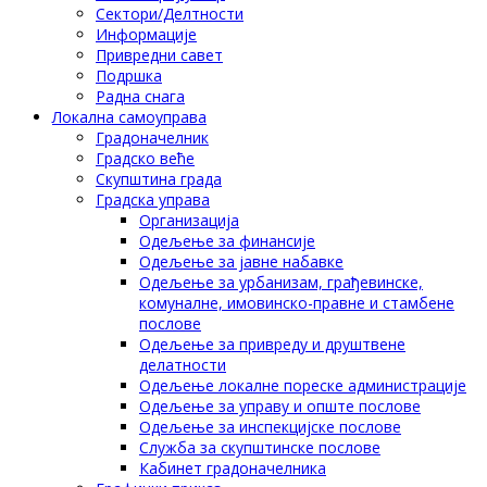
Сектори/Делтности
Информације
Привредни савет
Подршка
Радна снага
Локална самоуправа
Градоначелник
Градско веће
Скупштина града
Градска управа
Организација
Одељење за финансије
Одељење за јавне набавке
Одељење за урбанизам, грађевинске,
комуналне, имовинско-правне и стамбене
послове
Одељење за привреду и друштвене
делатности
Одељење локалне пореске администрације
Одељење за управу и опште послове
Одељење за инспекцијске послове
Служба за скупштинске послове
Кабинет градоначелника