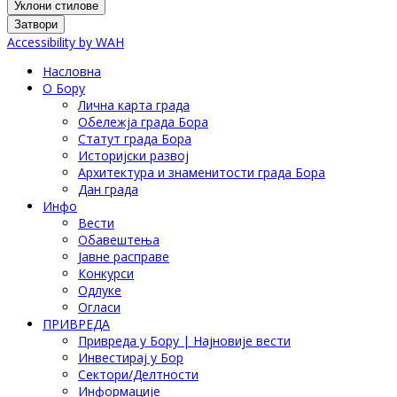
Уклони стилове
Затвори
Accessibility by WAH
Насловна
О Бору
Лична карта града
Обележја града Бора
Статут града Бора
Историјски развој
Архитектура и знаменитости града Бора
Дан града
Инфо
Вести
Обавештења
Јавне расправе
Конкурси
Одлуке
Огласи
ПРИВРЕДА
Привреда у Бору | Најновије вести
Инвестирај у Бор
Сектори/Делтности
Информације