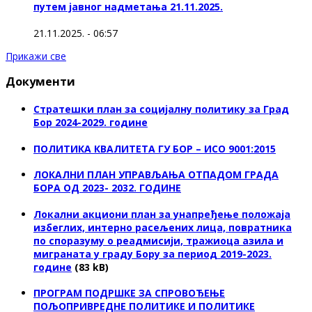
путем јавног надметања 21.11.2025.
21.11.2025. - 06:57
Прикажи све
Документи
Стратешки план за социјалну политику за Град
Бор 2024-2029. године
ПОЛИТИКА КВАЛИТЕТА ГУ БОР – ИСО 9001:2015
ЛОКАЛНИ ПЛАН УПРАВЉАЊА ОТПАДОМ ГРАДА
БОРА ОД 2023- 2032. ГОДИНЕ
Локални акциони план за унапређење положаја
избеглих, интерно расељених лица, повратника
по споразуму о реадмисији, тражиоца азила и
миграната у граду Бору за период 2019-2023.
године
(83 kB)
ПРОГРАМ ПОДРШКЕ ЗА СПРОВОЂЕЊЕ
ПОЉОПРИВРЕДНЕ ПОЛИТИКЕ И ПОЛИТИКЕ