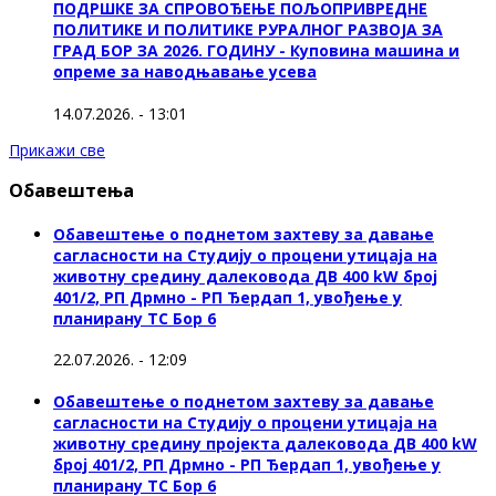
ПОДРШКЕ ЗА СПРОВОЂЕЊЕ ПОЉОПРИВРЕДНЕ
ПОЛИТИКЕ И ПОЛИТИКЕ РУРАЛНОГ РАЗВОЈА ЗА
ГРАД БОР ЗА 2026. ГОДИНУ - Куповина машина и
опреме за наводњавање усева
14.07.2026. - 13:01
Прикажи све
Обавештења
Обавештење о поднетом захтеву за давање
сагласности на Студију о процени утицаја на
животну средину далековода ДВ 400 kW број
401/2, РП Дрмно - РП Ђердап 1, увођење у
планирану ТС Бор 6
22.07.2026. - 12:09
Обавештење о поднетом захтеву за давање
сагласности на Студију о процени утицаја на
животну средину пројекта далековода ДВ 400 kW
број 401/2, РП Дрмно - РП Ђердап 1, увођење у
планирану ТС Бор 6