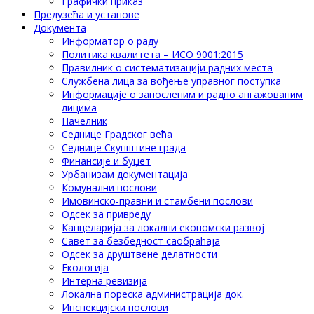
Графички приказ
Предузећа и установе
Документа
Информатор о раду
Политика квалитета – ИСО 9001:2015
Правилник о систематизацији радних места
Службена лица за вођење управног поступка
Информације о запосленим и радно ангажованим
лицима
Начелник
Седнице Градског већа
Седнице Скупштине града
Финансије и буџет
Урбанизам документација
Комунални послови
Имовинско-правни и стамбени послови
Одсек за привреду
Канцеларија за локални економски развој
Савет за безбедност саобраћаја
Одсек за друштвене делатности
Eкологија
Интерна ревизија
Локална пореска администрација док.
Инспекцијски послови