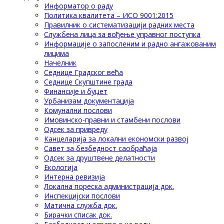
Информатор о раду
Политика квалитета – ИСО 9001:2015
Правилник о систематизацији радних места
Службена лица за вођење управног поступка
Информације о запосленим и радно ангажованим
лицима
Начелник
Седнице Градског већа
Седнице Скупштине града
Финансије и буџет
Урбанизам документација
Комунални послови
Имовинско-правни и стамбени послови
Одсек за привреду
Канцеларија за локални економски развој
Савет за безбедност саобраћаја
Одсек за друштвене делатности
Eкологија
Интерна ревизија
Локална пореска администрација док.
Инспекцијски послови
Матична служба док.
Бирачки списак док.