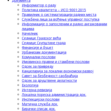
Документа
Информатор о раду
Политика квалитета – ИСО 9001:2015
Правилник о систематизацији радних места
Службена лица за вођење управног поступка
Информације о запосленим и радно ангажованим
лицима
Начелник
Седнице Градског већа
Седнице Скупштине града
Финансије и буџет
Урбанизам документација
Комунални послови
Имовинско-правни и стамбени послови
Одсек за привреду
Канцеларија за локални економски развој
Савет за безбедност саобраћаја
Одсек за друштвене делатности
Eкологија
Интерна ревизија
Локална пореска администрација док.
Инспекцијски послови
Матична служба док.
Бирачки списак док.