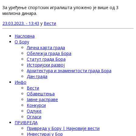
За уређење спортских игралишта уложено је више од 3
милиона динара.
23.03.2023. - 13:43
у
Вести
Насловна
О Бору
Лична карта града
Обележја града Бора
Статут града Бора
Историјски развој
Архитектура и знаменитости града Бора
Дан града
Инфо
Вести
Обавештења
Јавне расправе
Конкурси
Одлуке
Огласи
ПРИВРЕДА
Привреда у Бору | Најновије вести
Инвестирај у Бор