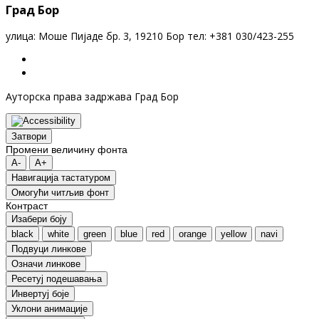
Град Бор
улица: Моше Пијаде бр. 3, 19210 Бор тел: +381 030/423-255
Ауторска права задржава Град Бор
Затвори
Промени величину фонта
A-
A+
Навигација тастатуром
Oмогући читљив фонт
Контраст
Изабери боју
black
white
green
blue
red
orange
yellow
navi
Подвуци линкове
Означи линкове
Ресетуј подешавања
Инвертуј боје
Уклони анимације