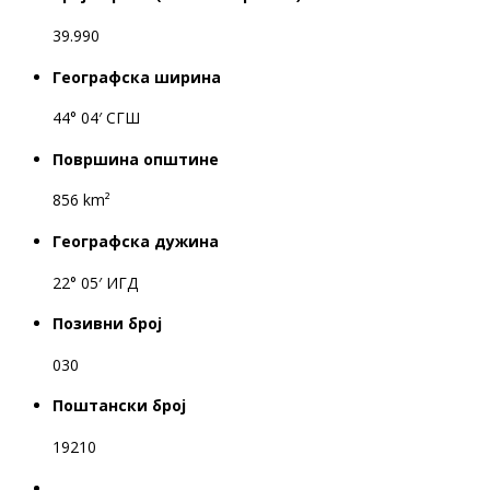
39.990
Географска ширина
44° 04′ СГШ
Површина општине
856 km²
Географска дужина
22° 05′ ИГД
Позивни број
030
Поштански број
19210