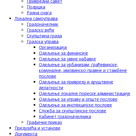
Привредни савет
Подршка
Радна снага
Локална самоуправа
Градоначелник
Градско веће
Скупштина града
Градска управа
Организација
Одељење за финансије
Одељење за јавне набавке
Одељење за урбанизам, грађевинске,
комуналне, имовинско-правне и стамбене
послове
Одељење за привреду и друштвене
делатности
Одељење локалне пореске администрације
Одељење за управу и опште послове
Одељење за инспекцијске послове
Служба за скупштинске послове
Кабинет градоначелника
Графички приказ
Предузећа и установе
Документа