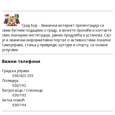
Град Бор - Званична интернет презентација са
свим битним подацима о граду, а можете пронаћи и контакте
свих значајних институција, јавних предузећа и установа. Сајт
је и званични информативни портал о активностима локалне
самоуправе, стања у привреди, култури и спорту, са онлине
услугама.
Важни телефони
Градска управа
030/423-255
Полиција
030/192
Ватрогасци / Спасиоци
030/193
Хитна помоћ
030/194